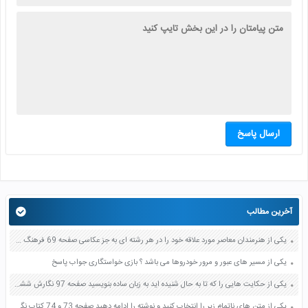
ارسال پاسخ
آخرین مطالب
یکی از هنرمندان معاصر مورد علاقه خود را در هر رشته ای به جز عکاسی صفحه 69 فرهنگ و هنر نهم
یکی از مسیر های عبور و مرور خودروها می باشد ؟ بازی خواستگاری جواب پاسخ
یکی از حکایت هایی را که تا به حال شنیده اید به زبان ساده بنویسید صفحه 97 نگارش ششم دبستان
یکی از متن های ناتمام زیر را انتخاب کنید و نوشته را ادامه دهید صفحه 73 و 74 کتاب نگارش فارسی پنجم دبستان