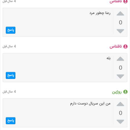
ناشناس
4 سال قبل

رعنا چطور مرد
0

پاسخ
ناشناس
4 سال قبل

بله
0

پاسخ
روژین
4 سال قبل

من این سریال دوست دارم
0

پاسخ