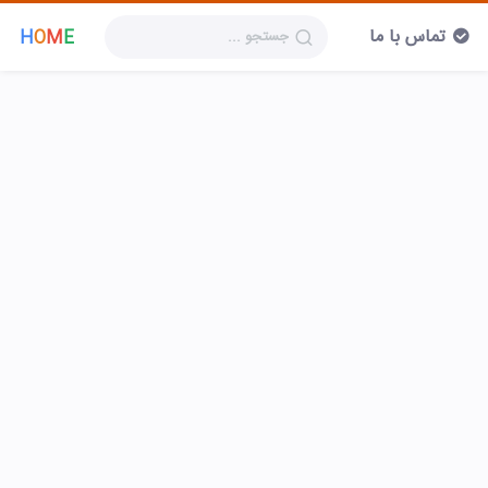
تماس با ما
H
O
M
E