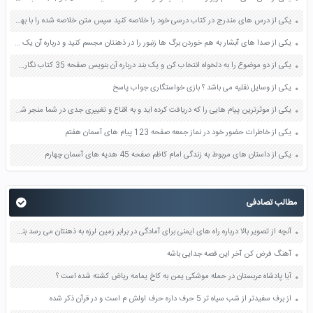
یکی از درس های مندرج در کتاب درسی خود را خلاصه کنید سپس متن خلاصه شده را با بهره گیری از روش های دسته بندی نمودار جدول نقشه مفهومی نشان دهید صفحه 118 نگارش یازدهم
یکی از صدا های آبشار به هم خوردن برگ ها زنبور را در ذهنتان مجسم کنید و درباره آن یک بند بنویسید صفحه 11 نگارش پنجم
یکی از دو موضوع را به دلخواه انتخاب کن و یک بند درباره آن بنویس صفحه 35 کتاب نگارش فارسی سوم
یکی از وسایل نقلیه می باشد ؟ بازی خواستگاری جواب پاسخ
یکی از موثرترین پیام هایی را که دریافت کرده اید و به اقناع و تغییری جدی در شما منجر شده است برسی کنید و علت این تاثیر گذاری قابل توجه را بنویسید صفحه 52 تفکر و سواد رسانه ای دهم
یکی از خاطرات حضور خود در نماز جمعه صفحه 123 پیام های آسمان هفتم
یکی از داستان های مربوط به زندگی امام کاظم صفحه 45 هدیه های آسمان چهارم
مطالب تصادفی
آنچه از تصویر بالا درباره راه های ایمنی برای آمادگی در برابر زمین لرزه به ذهنتان می رسد بنویسید صفحه 91 آمادگی دفاعی نهم
آهنگ فرض کن آخر این قصه جدایی باشه
آیا پادشاه عربستان در حمله موشکی یمن به کاخ یمامه ریاض کشته شده است ؟
از برف سفیدتر از شب سیاه تر 5 حرف داره حرف اولش م است و در قرآن ذکر شده