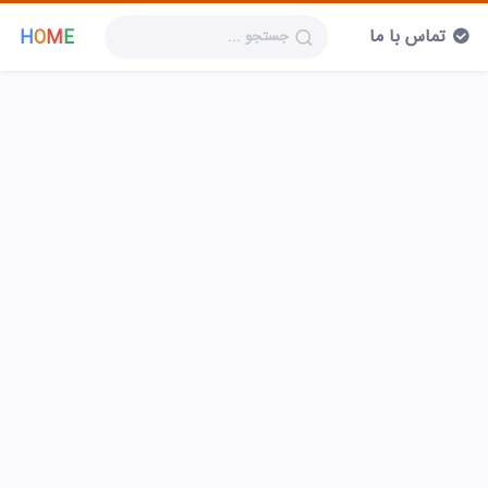
تماس با ما
H
O
M
E