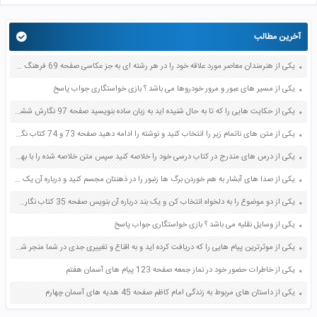
آخرین مطالب
یکی از هنرمندان معاصر مورد علاقه خود را در هر رشته ای به جز عکاسی صفحه 69 فرهنگ و هنر نهم
یکی از مسیر های عبور و مرور خودروها می باشد ؟ بازی خواستگاری جواب پاسخ
یکی از حکایت هایی را که تا به حال شنیده اید به زبان ساده بنویسید صفحه 97 نگارش ششم دبستان
یکی از متن های ناتمام زیر را انتخاب کنید و نوشته را ادامه دهید صفحه 73 و 74 کتاب نگارش فارسی پنجم دبستان
یکی از درس های مندرج در کتاب درسی خود را خلاصه کنید سپس متن خلاصه شده را با بهره گیری از روش های دسته بندی نمودار جدول نقشه مفهومی نشان دهید صفحه 118 نگارش یازدهم
یکی از صدا های آبشار به هم خوردن برگ ها زنبور را در ذهنتان مجسم کنید و درباره آن یک بند بنویسید صفحه 11 نگارش پنجم
یکی از دو موضوع را به دلخواه انتخاب کن و یک بند درباره آن بنویس صفحه 35 کتاب نگارش فارسی سوم
یکی از وسایل نقلیه می باشد ؟ بازی خواستگاری جواب پاسخ
یکی از موثرترین پیام هایی را که دریافت کرده اید و به اقناع و تغییری جدی در شما منجر شده است برسی کنید و علت این تاثیر گذاری قابل توجه را بنویسید صفحه 52 تفکر و سواد رسانه ای دهم
یکی از خاطرات حضور خود در نماز جمعه صفحه 123 پیام های آسمان هفتم
یکی از داستان های مربوط به زندگی امام کاظم صفحه 45 هدیه های آسمان چهارم