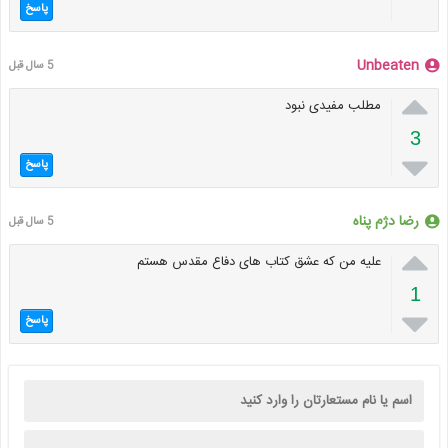
پاسخ
Unbeaten
5 سال قبل

مطلب مفیدی نبود
3

پاسخ
رضا دژم پناه
5 سال قبل

علیه من که عشق کتاب های دفاع مقدس هستم
1

پاسخ