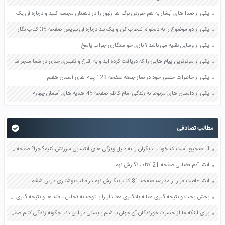
یکی از صدا های آبشار به هم خوردن برگ ها زنبور را در ذهنتان مجسم کنید و درباره آن یک بند بنویسید صفحه 11 نگارش پنجم
یکی از دو موضوع را به دلخواه انتخاب کن و یک بند درباره آن بنویس صفحه 35 کتاب نگارش فارسی سوم
یکی از وسایل نقلیه می باشد ؟ بازی خواستگاری جواب پاسخ
یکی از موثرترین پیام هایی را که دریافت کرده اید و به اقناع و تغییری جدی در شما منجر شده است برسی کنید و علت این تاثیر گذاری قابل توجه را بنویسید صفحه 52 تفکر و سواد رسانه ای دهم
یکی از خاطرات حضور خود در نماز جمعه صفحه 123 پیام های آسمان هفتم
یکی از داستان های مربوط به زندگی امام کاظم صفحه 45 هدیه های آسمان چهارم
مطالب تصادفی
آیا صحیح است که خود یا دیگران را به دلیل ویژگی های انتسابی سرزنش کنیم؟ چرا؟ صفحه 122 مطالعات اجتماعی نهم
انشا آدم فضایی صفحه 21 کتاب نگارش نهم
انشا عاقبت فرار از مدرسه صفحه 81 کتاب نگارش نهم در قالب نوشتاری درس ششم
بخش بحث و نتیجه گیری مقاله یادگیری معنادار را با توجه به تحلیل یافته ها و نتیجه گیری با استفاده از مطالب مقدمه برسی کنید صفحه 88 نگارش دوازدهم
برای اینکه ما از حسرت خورندگان آن جهان نباشیم بایستی در این دنیا چگونه زندگی کنیم صفحه 78 دین و زندگی دهم