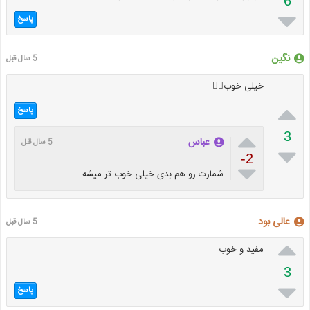
6

پاسخ
نگین
5 سال قبل
خیلی خوب👍🏻

پاسخ

3
عباس
5 سال قبل

-2

شمارت رو هم بدی خیلی خوب تر میشه
عالی بود
5 سال قبل

مفید و خوب
3

پاسخ