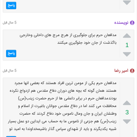

پاسخ
نویسنده
5 سال قبل

مدافعان حرم برای جلوگیری از هرج مرج های داخلی وخارجی
باگذشت از جان خود جلوگیری میکنند
1

پاسخ
امیر رضا
5 سال قبل
مدافعان حرم یکی از مومن ترین افراد هستند که بعضی انها مجرد
هستند همان گونه که بچه های دوران دفاع مقدس هم ازدواج نکرده

بودندمدافعان حرم در برابر داعشی ها از حرم حضرت زینب(س)
محافظت می کنند اما در دفاع مقدس جوانان باغیرت از اسلام و
3
وطنشان ایران و جان ومال ناموس خود دفاع کردند که حضرت

زینب(س) هم جزعی از ناموس ما به حساب می ایداین دو عمل بسیار
شبیه یکدیگرند و باید از شهدای سپاس گذار باشیمخداوندا به امید تو