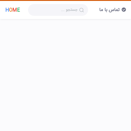
تماس با ما
H
O
M
E