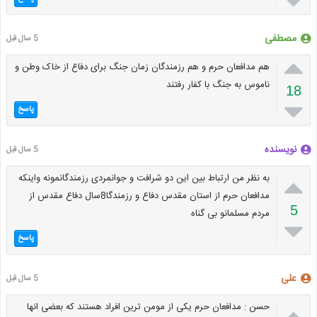

مصطفی
5 سال قبل

هم مدافعان حرم و هم رزمندگان زمان جنگ برای دفاع از خاک وطن و
ناموس به جنگ با کفار رفتند
18

پاسخ
نویسنده
5 سال قبل

به نظر من ارتباط بین این دو شرافت و جوانمردی رزمندگانمونه واینکه
مدافعان حرم از استان مقدس دفاع و رزمندگا8سال دفاع مقدس از
5
مردم مسلمانو بی گناه

پاسخ
علی
5 سال قبل

حسن : مدافعان حرم یکی از مومن ترین افراد هستند که بعضی انها