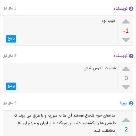
نویسنده
5 سال قبل

خوب بود
-1

پاسخ
نویسنده
5 سال قبل

فعالیت ۱ درس شش
0

پاسخ
مبینا
5 سال قبل

مدافعان حرم شجاع هستند آن ها به سوریه و یا عراق می روند که
داعشی ها را بکشندوبا دشمنان بجنگند تا از ایران و مردم آن ها
2
محافظت کنند