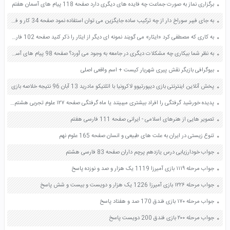
برگزاری نماز به صورت جماعت چه فایده های دیگری دارد صفحه 118 پیام های آسمان هفتم
به جای فیبر سوراخ دار از چه ترکیب ساده جایگزین می توان استفاده نمود صفحه 34 کار و فناوری هشتم
به کاری که مصطفی کرد «ایثار» می گویند نمونه ای دیگر از ایثار را ذکر کنید صفحه 102 فارسی هفتم
به نظر شما بیکاری چه مشکلات دیگری در جامعه به وجود می آورد؟ صفحه 98 پیام های آسمان هشتم
بیوگرافی بازیگر نقش پیری شهریار کیست + اسم واقعی اصلی
پخش آنلاین اینترنتی بازی دیپورتیوو لاکرونیا با اتلتیکو مادرید 13 آبان 96 نتیجه خلاصه بازی
پدیده خورشید گرفتگی را افراد بیشتری میبینند یا ماه گرفتگی صفحه ۱۲۷ علوم تجربی هشتم فکر کنید
تصویر هایی از هنرهای اسلامی - ایرانی صفحه 111 فارسی هفتم
تنوع زیستی در ایران به علت های طبیعی و انسان صفحه 165 علوم نهم
جواب خودارزیابی درس یازدهم پرچم داران صفحه 83 فارسی هشتم
جواب مرحله ۱۱۱۹ بازی آمیرزا 1119 یک هزار و صد و نوزده پاسخ
جواب مرحله ۱۲۲۶ بازی آمیرزا 1226 یک هزار و دویست و بیست و شش پاسخ
جواب مرحله ۱۷۰ بازی فندق 170 صد و هفتاد پاسخ
جواب مرحله ۲۰۰ بازی فندق 200 دویست پاسخ