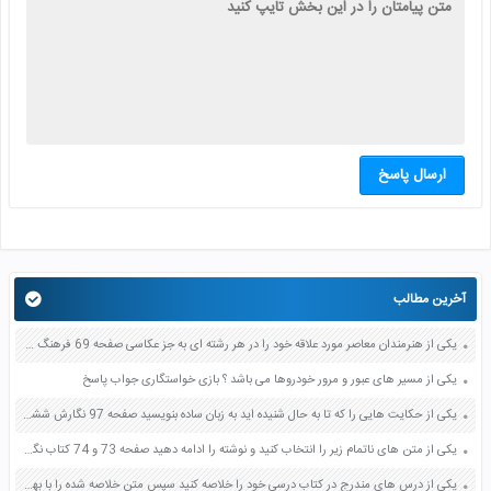
ارسال پاسخ
آخرین مطالب
یکی از هنرمندان معاصر مورد علاقه خود را در هر رشته ای به جز عکاسی صفحه 69 فرهنگ و هنر نهم
یکی از مسیر های عبور و مرور خودروها می باشد ؟ بازی خواستگاری جواب پاسخ
یکی از حکایت هایی را که تا به حال شنیده اید به زبان ساده بنویسید صفحه 97 نگارش ششم دبستان
یکی از متن های ناتمام زیر را انتخاب کنید و نوشته را ادامه دهید صفحه 73 و 74 کتاب نگارش فارسی پنجم دبستان
یکی از درس های مندرج در کتاب درسی خود را خلاصه کنید سپس متن خلاصه شده را با بهره گیری از روش های دسته بندی نمودار جدول نقشه مفهومی نشان دهید صفحه 118 نگارش یازدهم