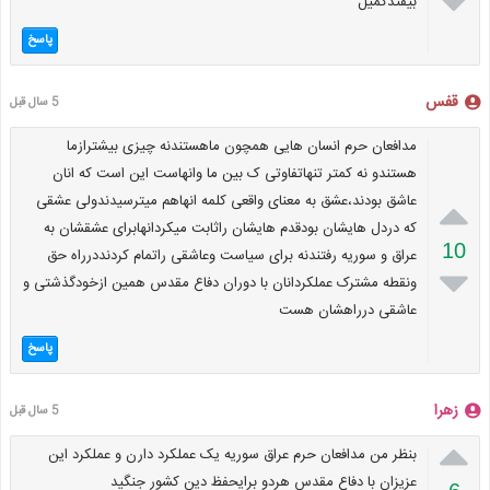

بیفتدکمیل
پاسخ
قفس
5 سال قبل
مدافعان حرم انسان هایی همچون ماهستندنه چیزی بیشترازما
هستندو نه کمتر تنهاتفاوتی ک بین ما وانهاست این است که انان

عاشق بودند،عشق به معنای واقعی کلمه انهاهم میترسیدندولی عشقی
که دردل هایشان بودقدم هایشان راثابت میکردانهابرای عشقشان به
10
عراق و سوریه رفتندنه برای سیاست وعاشقی راتمام کردنددرراه حق

ونقطه مشترک عملکردانان با دوران دفاع مقدس همین ازخودگذشتی و
عاشقی درراهشان هست
پاسخ
زهرا
5 سال قبل

بنظر من مدافعان حرم عراق سوریه یک عملکرد دارن و عملکرد این
عزیزان با دفاع مقدس هردو برایحفظ دین کشور جنگید