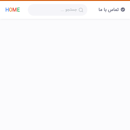
تماس با ما
H
O
M
E