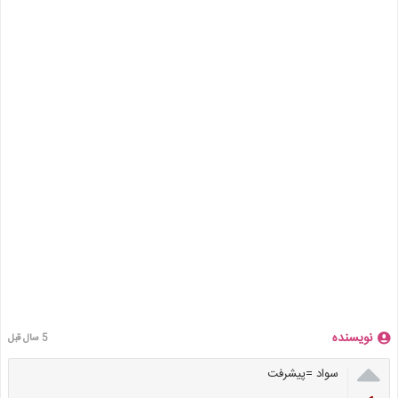
نویسنده
5 سال قبل

سواد =پیشرفت