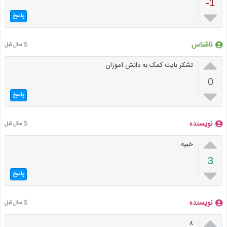
-1

پاسخ
ناشناس
5 سال قبل

تشکر بایت کمک به دانش آموزان
0

پاسخ
نویسنده
5 سال قبل

خبیه
3

پاسخ
نویسنده
5 سال قبل

۸