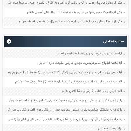
یکی از موثرترین پیام هایی را که دریافت کرده اید و به اقناع و تغییری جدی در شما منجر شده است برسی کنید و علت این تاثیر گذاری قابل توجه را بنویسید صفحه 52 تفکر و سواد رسانه ای دهم
یکی از خاطرات حضور خود در نماز جمعه صفحه 123 پیام های آسمان هفتم
یکی از داستان های مربوط به زندگی امام کاظم صفحه 45 هدیه های آسمان چهارم
مطالب تصادفی
آزاده نامداری در عروسی بهاره رهنما + شایعه واقعیت
آیا شایعه ازدواج سحر قریشی با مهدی طارمی حقیقت دارد + ماجرا
آیا ماهی ببر و عقاب می توانند در هر جایی زندگی کنند؟ به چه دلیل؟ صفحه 104 علوم چهارم
اندیشه و عمل ما بر چه افراد و موجوداتی اثر میگذارد صفحه 30 تفکر و پژوهش ششم
انشا درس پنجم کتاب نگارش و انشا کلاس هفتم
با اینکه پوشش بدن و حتی موی سر در دین حضرت مسیح یک امر پسندیده است برخی جوامع مسیحی نسبت به این موضوع ب یتوج هاند به نظر شما علت آن چیست؟ صفحه 151 دین و زندگی دهم
با توجه به چگونگی شکست نور در منشور دریافت خود را از شکل های الف و شکل ب بیان کنید صفحه 142 علوم هشتم
بخار آب موجود در هوای اتاق را نمی بینیم اما می دانیم که بخار آب در هوای اتاق وجود دارد آزمایشی پیشنهاد دهید صفحه 16 علوم هفتم
برادر وحید حقانیان