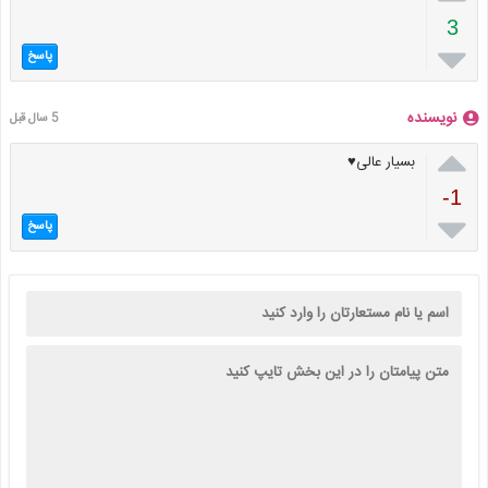
3

پاسخ
نویسنده
5 سال قبل

بسیار عالی♥️
-1

پاسخ