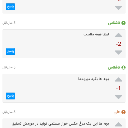

پاسخ
ناشناس
5 سال قبل

لطفا قصه مناسب
-2

پاسخ
ناشناس
5 سال قبل

بچه ها بگید توروخدا
-1

پاسخ
علی
5 سال قبل

بچه ها این یک مرغ مگس خوار هستمی تونید در موردش تحقیق