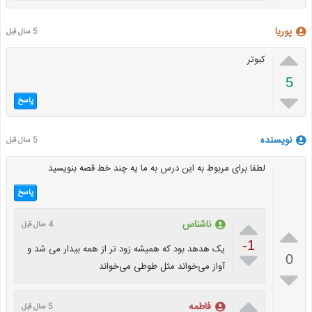
پوریا
5 سال قبل

کبوتر
5

پاسخ
نویسنده
5 سال قبل
لطفا برای مربوط به این درس به ما یه چند خط قصه بنویسید
پاسخ

ناشناس
4 سال قبل

-1
یک هدهد بود که همیشه زود تر از همه بیدار می شد و

0
آواز می‌خواند مثل طوطی می‌خواند


‌فاطمه
5 سال قبل