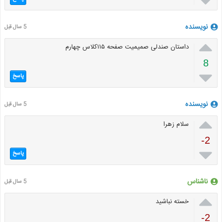

نویسنده
5 سال قبل

داستان صندلی صمیمیت صفحه ۱۱۵کلاس چهارم
8

پاسخ
نویسنده
5 سال قبل

سلام زهرا
-2

پاسخ
ناشناس
5 سال قبل

خسته نباشید
-2