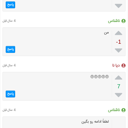

پاسخ
ناشناس
4 سال قبل

من
-1

پاسخ
دیا نا
4 سال قبل

🤨🤨🤨🤨🤨
7

پاسخ
ناشناس
4 سال قبل
لطفاً ادامه رو بگین