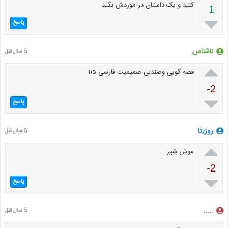
کنید و یک داستان در موردش بگید
1

پاسخ
ناشناس
5 سال قبل

قصه گویی وصندلی صمیمیت فارسی ۱۱۵
-2

پاسخ
روزیتا
5 سال قبل

موش شیر
-2

پاسخ
‌‌‌.‌....
5 سال قبل