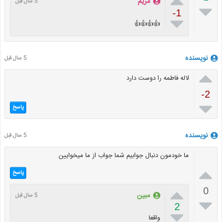

مریم
5 سال قبل

-1

👍👍👍👍
نویسنده
5 سال قبل

لاله فاطمه را دوست دارد
-2

پاسخ
نویسنده
5 سال قبل
ما خودمون دنبال جوابیم شما جواب از ما میخوایین

پاسخ

0
مبین
5 سال قبل

2

واقعا