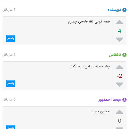
نویسنده
5 سال قبل

قصه گویی ۱۱۵ فارسی چهارم
4

پاسخ
ناشناس
5 سال قبل

چند جمله در این باره بگید
-2

پاسخ
مهسا احمدپور
5 سال قبل

ممنون خوبه
0
پاسخ