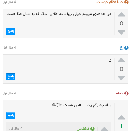
دنیا نظام دوست
4 سال قبل

من هدهدی میبینم خیلی زیبا با دم طلایی رنگ که به دنبال غذا هست
0

پاسخ
ع
4 سال قبل

خ
0

پاسخ
صنم
4 سال قبل
والله چه بگم یکمی ناقص هست !؟🤯😤

پاسخ

1
ناشناس
4 سال قبل