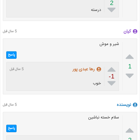
2

درسته
کیان
5 سال قبل
شیر و موش

پاسخ

1
رها عبدی پور
5 سال قبل

-1

خوب
نویسنده
5 سال قبل
سلام خسته نباشین

پاسخ
2