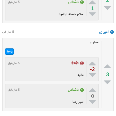

ناشناس
5 سال قبل

1

سلام خسته نباشید
امیر ی
5 سال قبل
ممنون
پاسخ


👍👍
5 سال قبل
-2

3
عالیه


ناشناس
5 سال قبل
0

امیر رضا