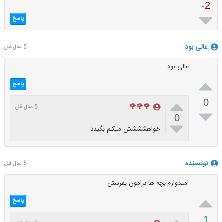
-2

پاسخ
عالی بود
5 سال قبل
عالی بود

پاسخ

0
🌹🌹🌹
5 سال قبل

0

خواهشششش میکنم بگیدد
نویسنده
5 سال قبل
امیدوارم بچه ها برامون بفرستن

پاسخ
1