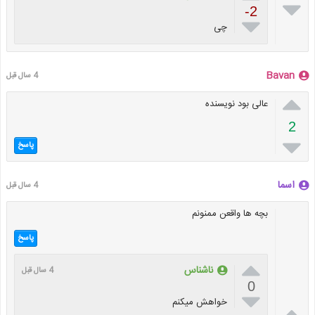

-2

چی
Bavan
4 سال قبل

عالی بود نویسنده
2

پاسخ
اسما
4 سال قبل
بچه ها واقعن ممنونم
پاسخ

ناشناس
4 سال قبل
0

خواهش میکنم
