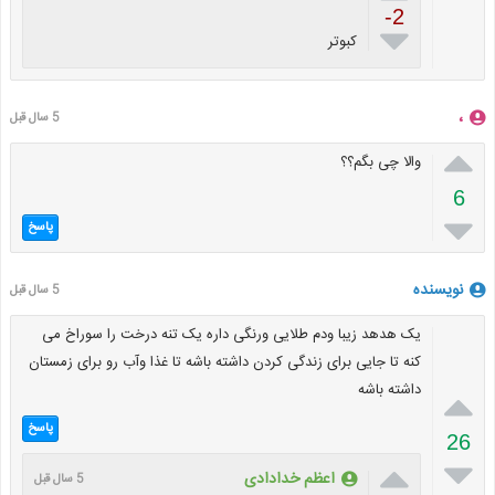
-2

کبوتر
،
5 سال قبل

والا چی بگم؟؟
6

پاسخ
نویسنده
5 سال قبل
یک هدهد زیبا ودم طلایی ورنگی داره یک تنه درخت را سوراخ می
کنه تا جایی برای زندگی کردن داشته باشه تا غذا وآب رو برای زمستان
داشته باشه

پاسخ
26


اعظم خدادادی
5 سال قبل