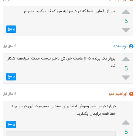

من از رانمایی شما که در درسها به من کمک میکنید ممنونم
5

پاسخ
نویسنده
5 سال قبل

پرواز یک پرنده که از عاقبت خودش باخبر نیست ممکنه هرلحظه شکار
شه
5

پاسخ
ابراهیم متو
5 سال قبل
درباره درس شیر وموش لطفا برای صندلی صمیمیت این درس چند
خط قصه برایمان بگذارید

پاسخ
5