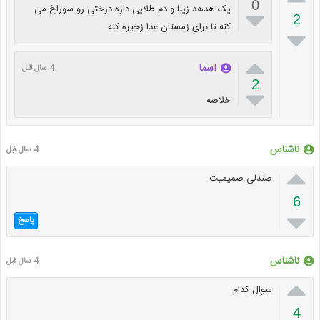
0
یک هدهد زیبا و دم طلایی داره درختی رو سوراخ می

2
کنه تا برای زمستان غذا زخیره کنه


اسما
4 سال قبل
2

خلاصه
ناشناس
4 سال قبل

صندلی صمیمیت
6

پاسخ
ناشناس
4 سال قبل

سوال کدام
4