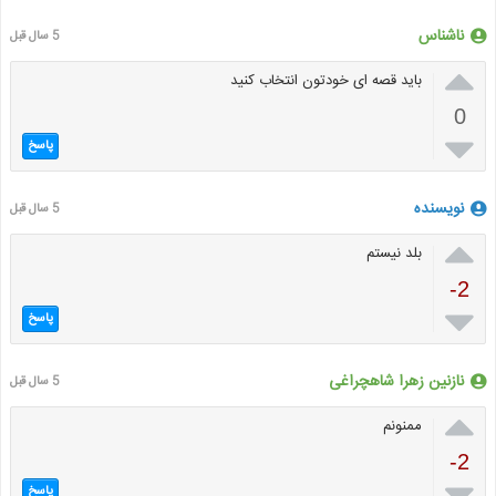
ناشناس
5 سال قبل

باید قصه ای خودتون انتخاب کنید
0

پاسخ
نویسنده
5 سال قبل

بلد نیستم
-2

پاسخ
نازنین زهرا شاهچراغی
5 سال قبل

ممنونم
-2

پاسخ