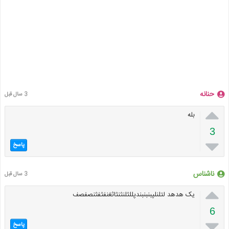
حنانه
3 سال قبل

بله
3

پاسخ
ناشناس
3 سال قبل

یک هدهد لتلنلپبنبنبندپللثلنثنثاثغنفثفثنصفصف
6

پاسخ