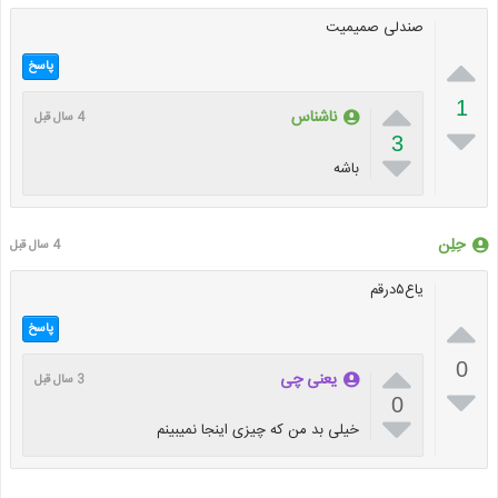
صندلی صمیمیت

پاسخ

1
ناشناس
4 سال قبل

3

باشه
حِلِن
4 سال قبل
یاع۵درقم

پاسخ

0
یعنی چی
3 سال قبل

0

خیلی بد من که چیزی اینجا نمیبینم