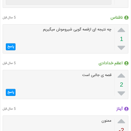
ناشناس
5 سال قبل

چه نتیجه ای ازقصه گویی شیروموش میگیریم
1

پاسخ
اعظم خدادادی
5 سال قبل

قصه ی جالبی است
2

پاسخ
آیناز
5 سال قبل

ممنون
-2