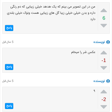

من در این تصویر می بینم که یک هدهد خیلی زیبایی که دم رنگی
داره و بدن خیلی خیلی زیبا گل های زیبایی هست ونوک خیلی بلندی
6
دارد

پاسخ
نویسنده
5 سال قبل

عکس شر را میخام
-1

پاسخ
نویسنده
5 سال قبل

۹
-2

پاسخ