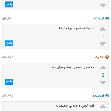

پاسخ
نویسنده
5 سال قبل

میدونستم نمیومدم که اینجا
-1

پاسخ
حدیث
5 سال قبل

خلاصه ی قصه ی سنگی میان راه
3

پاسخ
نویسنده
5 سال قبل

قصه گویی و صندلی صمیمیت