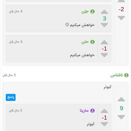

-2
حِلِن
4 سال قبل

3

خواهش میکنیم 🙂

حلن
4 سال قبل
-1

خواهش میکنیم
ناشناس
5 سال قبل
کبوتر

پاسخ

9
سارینا
5 سال قبل

-1

کبوتر