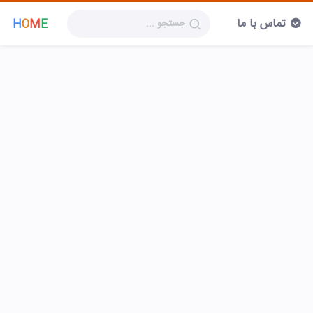
تماس با ما
H
O
M
E