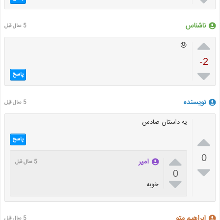
ناشناس
5 سال قبل

😣
-2

پاسخ
نویسنده
5 سال قبل
یه داستان صادس

پاسخ

0
امیر
5 سال قبل

0

خوبه
ابراهیم متو
5 سال قبل