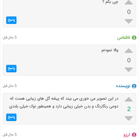

چی بگم ؟
0

پاسخ
ناشناس
5 سال قبل

والا نمودنم
0

پاسخ
نویسنده
5 سال قبل

در این تصویر می خوری می بیند که پیشه گل های زیبایی هست که
دومی رنگارنگ و بدن خیلی زیبایی دارد و همینطور نوک خیلی بلندی
2

پاسخ
ارزو
5 سال قبل