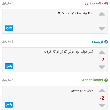
هانیه حیدری
5 سال قبل

لطفا چند خط بگید ممنونم❤
-1

پاسخ
نویسنده
5 سال قبل

شیر خواب بود موش گوش او گاز گرفت
-2

پاسخ
Adnan karimi
5 سال قبل

خیلی عالی ممنون
-2

پاسخ