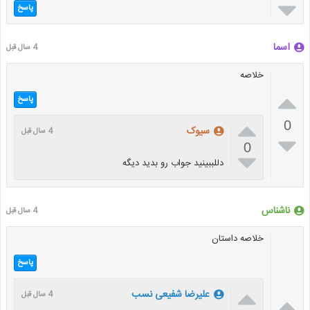

پاسخ
اسما
4 سال قبل
خلاصه

پاسخ

0
سیوک
4 سال قبل

0

دللببینید جواب رو بدید دیگه
ناشناس
4 سال قبل
خلاصه داستان
پاسخ

علیرضا شفیعی نسب
4 سال قبل
