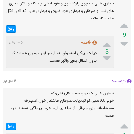
بیماری هایی همچون پارکینسون و خود ایمنی و سکته و اکثر بیماری
های قلبی و سرطان و بیماری های کلیوی و بیماری هایی که االان انگل
ها هستندهانیه

پاسخ
9


فاطمه
5 سال قبل
8
دیابت. پوکی استخوان. فشار خوناینها بیماری هستند که

بدون انتقال یاغیر واگیر هستند
نویسنده
5 سال قبل
بیماری هایی همچون حمله های قلبی،کم
خونی،تالاسمی،گواتر،دیابت،سرطان ها،فشار خون،آسم،زخم
معده،اضافه وزن و چاقی از انواع بیماری های غیر واگیر هستند. دیانا
هستم.

پاسخ