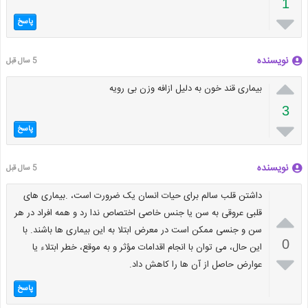
1

پاسخ
نویسنده
5 سال قبل

بیماری قند خون به دلیل ازافه وزن بی رویه
3

پاسخ
نویسنده
5 سال قبل
داشتن قلب سالم برای حیات انسان یک ضرورت است، .بیماری های

قلبی عروقی به سن یا جنس خاصی اختصاص ندا رد و همه افراد در هر
سن و جنسی ممکن است در معرض ابتلا به این بیماری ها باشند. با
0
این حال، می توان با انجام اقدامات مؤثر و به موقع، خطر ابتلاء یا

عوارض حاصل از آن ها را کاهش داد.
پاسخ