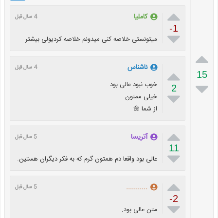

کاملیا
4 سال قبل
-1

میتونستی خلاصه کنی میدونم خلاصه کردیولی بیشتر

ناشناس
4 سال قبل

15

خوب نبود عالی بود
2

خیلی ممنون
از شما 🌼

آتریسا
5 سال قبل
11

عالی بود واقعا دم همتون گرم که به فکر دیگران هستین.

...........
5 سال قبل
-2

متن عالی بود.