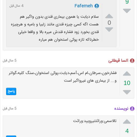
9
Fafemeh
4 سال قبل


سلام دیابت یا همون بیماری قندی بدون واگیر هم
0
هست اگه کسی چیزه قندی مانند زلبیا و بامیه و هرچیزه

قندی بخورد زود فشاره قندش میره بالا و واقعا خیلی
خطرناکه تازه پوکی استخوان هم میاره
السا قیطانی
5 سال قبل

فشارخون،سرطان،ام اس،آسم،دیابت،پوکی استخوان،سنگ کلیه،گواتر
و…. از بیماری های غیرواگیر است
10

پاسخ
نویسنده
5 سال قبل

تالاسمی:وراثتتیرویید:وراثت
4