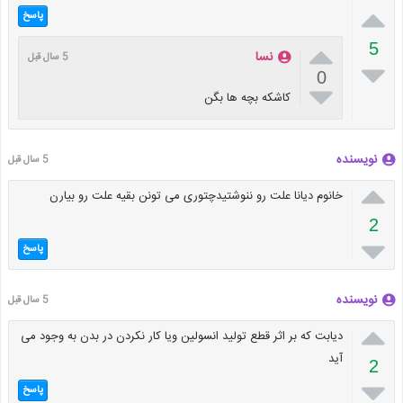

پاسخ

5
نسا
5 سال قبل

0

کاشکه بچه ها بگن
نویسنده
5 سال قبل

خانوم دیانا علت رو ننوشتیدچتوری می تونن بقیه علت رو بیارن
2

پاسخ
نویسنده
5 سال قبل

دیابت که بر اثر قطع تولید انسولین ویا کار نکردن در بدن به وجود می
آید
2

پاسخ