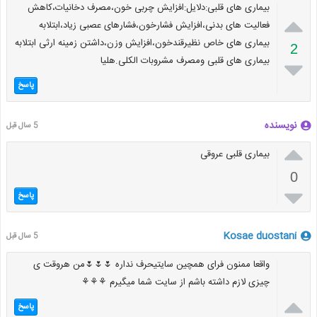
بیماری های قلبی:دلایل:افزایش چربی خون،مصرف دخانیات،کاهش

فعالیت های بدنی،افزایش فشارخون،فشارهای عصبی زیاد،ابتلابه
بیماری های خاص نظیرقندخون،افزایش وزن،داشتن زمینه ارثی ابتلابه
2
بیماری های قلبی ومصرف مشروبات الکلی.هلیا

پاسخ
نویسنده
5 سال قبل

بیماری قلبی عروقی
0

پاسخ
Kosae duostani
5 سال قبل
واقعا ممنون فرای همچین سایتیحرف نداره 🌷🌷🌷من هروقت ی
چیزی لازم داشته باشم از سایت شما میگیرم ⚘⚘⚘

پاسخ