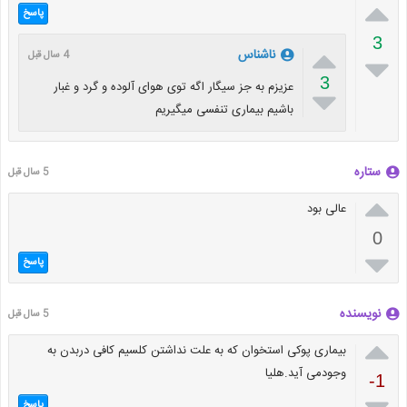

پاسخ
3

ناشناس
4 سال قبل

3
عزیزم به جز سیگار اگه توی هوای آلوده و گرد و غبار

باشیم بیماری تنفسی میگیریم
ستاره
5 سال قبل

عالی بود
0

پاسخ
نویسنده
5 سال قبل

بیماری پوکی استخوان که به علت نداشتن کلسیم کافی دربدن به
وجودمی آید.هلیا
-1
پاسخ