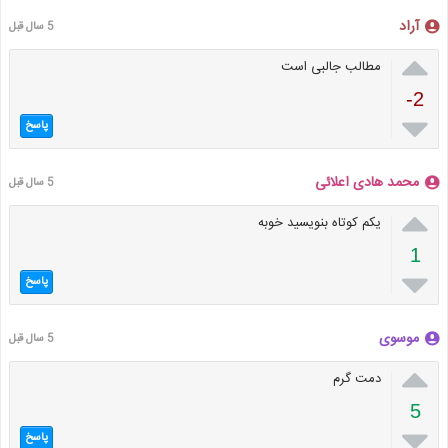
آراد
5 سال قبل

مطالب جالبی است
-2

پاسخ
محمد هادی اعلائی
5 سال قبل

یکم کوتاه بنویسید خوبه
1

پاسخ
موسوی
5 سال قبل

دمت گرم
5

پاسخ