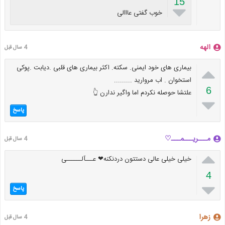
15

خوب گفتی عااالی
الهه
4 سال قبل

بیماری های خود ایمنی. سکته. اکثر بیماری های قلبی .دیابت .پوکی
استخوان . اب مروارید .........
6
علتشا حوصله نکردم اما واگیر ندارن 👆

پاسخ
مـــریـــمـــ♡
4 سال قبل

خیلی خیلی عالی دستتون دردنکنه❤ عـــآلــــــی
4

پاسخ
زهرا
4 سال قبل