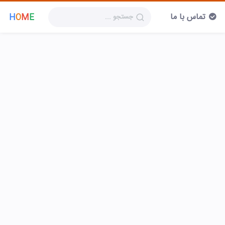
تماس با ما
H
O
M
E