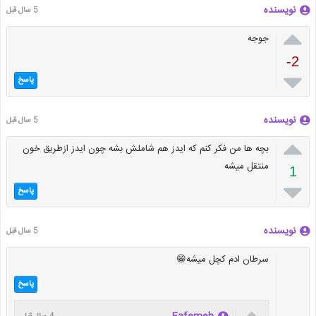
نویسنده
5 سال قبل

جوجه
-2

پاسخ
نویسنده
5 سال قبل

بچه ها من فکر کنم که ایدز هم شاملش بشه چون ایدز ازطریق خون
منتقل میشه
1

پاسخ
نویسنده
5 سال قبل
سرطان ادم کچل میشه😁
پاسخ
