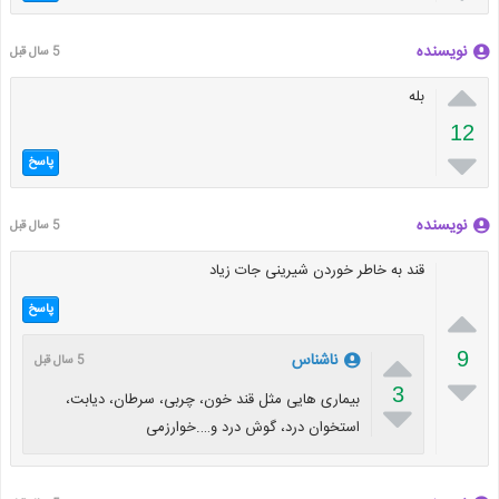
نویسنده
5 سال قبل

بله
12

پاسخ
نویسنده
5 سال قبل
قند به خاطر خوردن شیرینی جات زیاد

پاسخ

9
ناشناس
5 سال قبل

3
بیماری هایی مثل قند خون، چربی، سرطان، دیابت،

استخوان درد، گوش درد و….خوارزمی