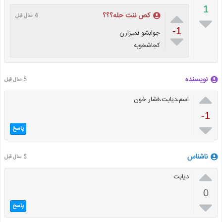
1

کص ننت حله؟؟؟
4 سال قبل

-1
جوابشو نمیزارن

کجاشخوبه
نویسنده
5 سال قبل

اسم،دیابت،فشار خون
-1

پاسخ
ناشناس
5 سال قبل

دیابت
0

پاسخ