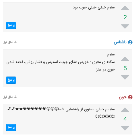

سلام خیلی خیلی خوب بود
2

پاسخ
ناشناس
4 سال قبل

سلام
سکته ی مغزی : خوردن غذای چرب، استرس و فشار روانی، لخته شدن
5
خون در مغز

پاسخ
جون
4 سال قبل

سلامم خیلی ممنون از راهنمایی شما🤩🤩🤩💝💝💝💝💝💝💋💋💕💕
💞💓💓💞💞
4

پاسخ