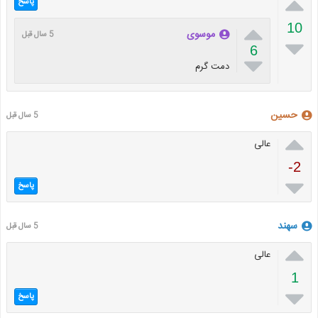

پاسخ

10
موسوی
5 سال قبل

6

دمت گرم
حسین
5 سال قبل

عالی
-2

پاسخ
سهند
5 سال قبل

عالی
1

پاسخ