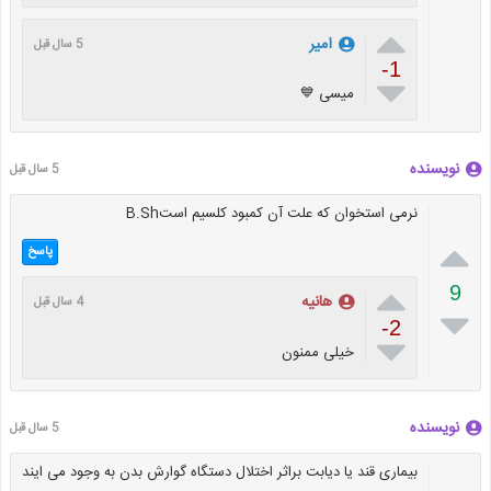

امیر
5 سال قبل
-1

میسی 💙
نویسنده
5 سال قبل
نرمی استخوان که علت آن کمبود کلسیم استB.Sh

پاسخ

9
هانیه
4 سال قبل

-2

خیلی ممنون
نویسنده
5 سال قبل
بیماری قند یا دیابت براثر اختلال دستگاه گوارش بدن به وجود می ایند