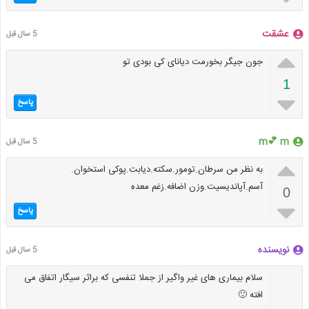
عشقت
5 سال قبل

جون جیگر بخورمت دیانای کی بودی تو
1

پاسخ
m💕 m
5 سال قبل

به نظر من سرطان.تومور.سکته.دیابت.پوکی استخوان.
آسم.آپاندیسیت.وزن اضافه.زغم معده
0

پاسخ
نویسنده
5 سال قبل
سلام بیماری های غیر واگیر از جملا تنفسی که براثر سیگار اتفاق می
افته 🙂