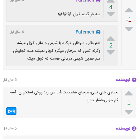
Fafemeh
4 سال قبل

4

سه بار گفتم کچل 😂😂😂
-1

Fafemeh
4 سال قبل

آدم وقتی سرطان میگره با شیمی درمانی کچل میشه
2

وگرنه کسی که سرطان میگره کچل نمیشه علته کچلیش
هم همین شیمی درمانی هست که کچل میشه
نویسنده
5 سال قبل

بیماری های قلبی،سرطان ها،دیابت،آب مروارید،پوکی استخوان، آسم،
کم خونی،فشار خون
1

پاسخ
نویسنده
5 سال قبل