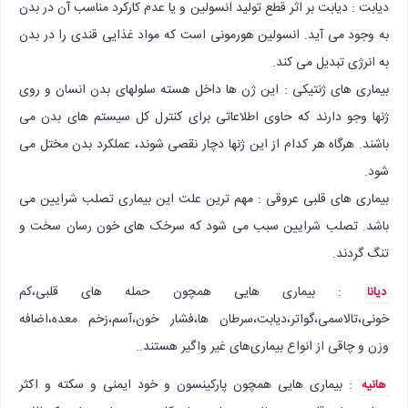
دیابت : دیابت بر اثر قطع تولید انسولین و یا عدم کارکرد مناسب آن در بدن
به وجود می آید. انسولین هورمونی است که مواد غذایی قندی را در بدن
به انرژی تبدیل می کند.
بیماری های ژنتیکی : این ژن ها داخل هسته سلولهای بدن انسان و روی
ژنها وجو دارند که حاوی اطلاعاتی برای کنترل کل سیستم های بدن می
باشند. هرگاه هر کدام از این ژنها دچار نقصی شوند، عملکرد بدن مختل می
شود.
بیماری های قلبی عروقی : مهم ترین علت این بیماری تصلب شرایین می
باشد. تصلب شرایین سبب می شود که سرخک های خون رسان سخت و
تنگ گردند.
: بیماری هایی همچون حمله های قلبی،کم
دیانا
خونی،تالاسمی،گواتر،دیابت،سرطان ها،فشار خون،آسم،زخم معده،اضافه
وزن و چاقی از انواع بیماری‌های غیر واگیر هستند..
: بیماری هایی همچون پارکینسون و خود ایمنی و سکته و اکثر
هانیه