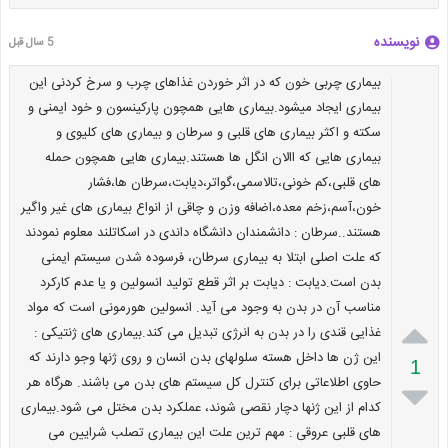
نویسنده
5 سال قبل
بیماری چربی خون که در اثر خوردن غذاهای چرب و سرخ کردنی این
بیماری ایجاد میشود.بیماری هایی همچون پارکینسون و خود ایمنی و
سکته و اکثر بیماری های قلبی و سرطان و بیماری های کلیوی و
بیماری هایی که االان انگل ها هستند.بیماری هایی همچون حمله
های قلبی،کم خونی،تالاسمی،گواتر،دیابت،سرطان ها،فشار
خون،آسم،زخم معده،اضافه وزن و چاقی از انواع بیماری های غیر واگیر
هستند..سرطان : دانشمندان دانشگاه داندی در اسکاتلند معلوم نمودند
که علت اصلی ابتلا به بیماری سرطان، فرسوده شدن سیستم ایمنی
بدن است.دیابت : دیابت بر اثر قطع تولید انسولین و یا عدم کارکرد
مناسب آن در بدن به وجود می آید. انسولین هورمونی است که مواد

غذایی قندی را در بدن به انرژی تبدیل می کند.بیماری های ژنتیکی :
این ژن ها داخل هسته سلولهای بدن انسان و روی ژنها وجو دارند که
1
حاوی اطلاعاتی برای کنترل کل سیستم های بدن می باشند. هرگاه هر

کدام از این ژنها دچار نقصی شوند، عملکرد بدن مختل می شود.بیماری
های قلبی عروقی : مهم ترین علت این بیماری تصلب شرایین می