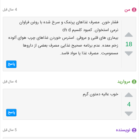
من
4 سال قبل
فشار خون. مصرف غذاهای پرنمک و سرخ شده با روغن فراوان

نرمی استخوان. کمبود کلسیم ch d
بیماری های قلبی و عروقی. استرس خوردن غذاهای چرب هوای آلوده
18
زخم معده. عدم برنامه صحیح غذایی مصرف بعضی از داروها

مسمومیت. مصرف غذا یا مواد فاسد.
پاسخ
مروارید
4 سال قبل

خوب عالیه دمتون گرم
4

پاسخ
نویسنده
5 سال قبل