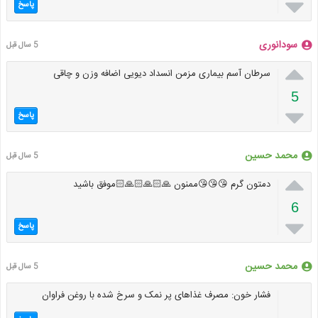

پاسخ
سودانوری
5 سال قبل

سرطان آسم بیماری مزمن انسداد دیویی اضافه وزن و چاقی
5

پاسخ
محمد حسین
5 سال قبل

دمتون گرم 😘😘😘ممنون 🙏🏻🙏🏻🙏🏻موفق باشید
6

پاسخ
محمد حسین
5 سال قبل
فشار خون: مصرف غذاهای پر نمک و سرخ شده با روغن فراوان