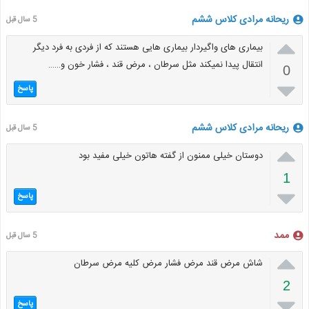
ریحانه مرادی کلاس ششم
5 سال قبل

بیماری های واگیردار بیماری هایی هستند که از فردی به فرد دیگر
انتقال پیدا نمیکند مثل سرطان ، مرض قند ، فشار خون و……
0

پاسخ
ریحانه مرادی کلاس ششم
5 سال قبل

دوستان خیلی ممنون از گفته هاتون خیلی مفید بود
1

پاسخ
ممد
5 سال قبل

شاش مرض قند مرض فشار مرض کلیه مرض سرطان
2

پاسخ