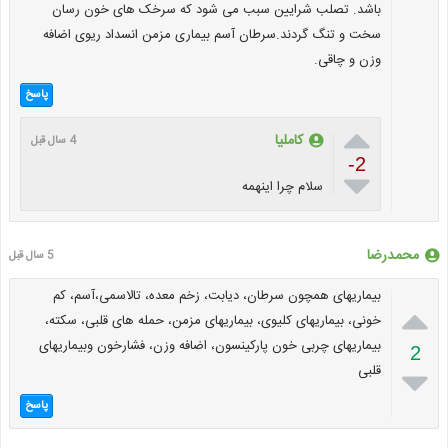
باشد. تصلب شرایین سبب می شود که سرخک های خون رسان
سخت و تنگ گردند.سرطان آسم بیماری مزمن انسداد ریوی اضافه
وزن و چاقی.
پاسخ

کاملیا
4 سال قبل
-2

سلام چرا اینهمه
محمدرضا
5 سال قبل
بیماریهای همچون سرطان، دیابت، زخم معده، تالاسمی،آسم، کم

خونی، بیماریهای کلیوی، بیماریهای مزمن، حمله های قلبی، سکته،
بیماریهای چربی خون پارکینسون، اضافه وزن، فشارخون وبیماریهای
2
قلبی

پاسخ