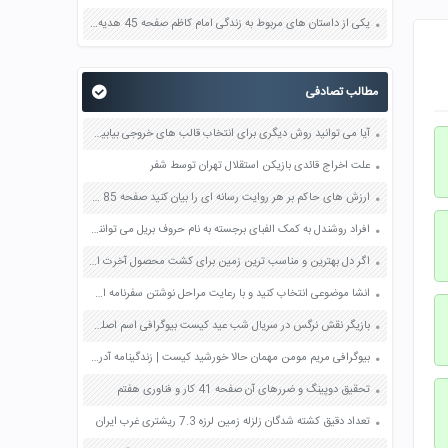
یکی از داستان های مربوط به زندگی امام کاظم صفحه 45 هدیه های آسمان چهارم
مطالب تصادفی
آیا می توانید روش دیگری برای انتخاب قالب های خروجی بیابید؟ صفحه 73 کار و فناوری هشتم
علت اخراج قائدی بازیکن استقلال تهران توسط شفر
ارزش های حاکم بر هر روایت رسانه ای را بیان کنید صفحه 85 تفکر و سواد رسانه ای دهم
افراد روشندل به کمک الفبای برجسته به نام حروف بریل می توانند بخوانند چرا این افراد برای خواندن از سرانگشتان خود استفاده می کنند؟ صفحه 60 علوم پنجم
اگر دل بهترین و مناسب ترین زمین برای کشت محصول آخرت است چهار شرط دیگر کدام اند صفحه 93 دین و زندگی دهم
انشا موضوعی انتخاب کنید و با رعایت مراحل نوشتن سفرنامه ای بنویسید صفحه 101 و 102 نگارش یازدهم
بازیگر نقش نرگس در سریال شب عید کیست بیوگرافی اسم اصلی واقعی ویکی پدیا
بیوگرافی مریم مومن مهمان حالا خورشید کیست | زندگینامه آدرس اینستاگرام
تحقیق دوپینگ و ضررهای آن صفحه 41 کار و فناوری هفتم
تعداد دقیق کشته شدگان زلزله زمین لرزه 7.3 ریشتری غرب ایران