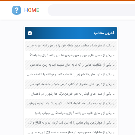
H
O
M
E
آخرین مطالب
یکی از هنرمندان معاصر مورد علاقه خود را در هر رشته ای به جز عکاسی صفحه 69 فرهنگ و هنر نهم
یکی از مسیر های عبور و مرور خودروها می باشد ؟ بازی خواستگاری جواب پاسخ
یکی از حکایت هایی را که تا به حال شنیده اید به زبان ساده بنویسید صفحه 97 نگارش ششم دبستان
یکی از متن های ناتمام زیر را انتخاب کنید و نوشته را ادامه دهید صفحه 73 و 74 کتاب نگارش فارسی پنجم دبستان
یکی از درس های مندرج در کتاب درسی خود را خلاصه کنید سپس متن خلاصه شده را با بهره گیری از روش های دسته بندی نمودار جدول نقشه مفهومی نشان دهید صفحه 118 نگارش یازدهم
یکی از صدا های آبشار به هم خوردن برگ ها زنبور را در ذهنتان مجسم کنید و درباره آن یک بند بنویسید صفحه 11 نگارش پنجم
یکی از دو موضوع را به دلخواه انتخاب کن و یک بند درباره آن بنویس صفحه 35 کتاب نگارش فارسی سوم
یکی از وسایل نقلیه می باشد ؟ بازی خواستگاری جواب پاسخ
یکی از موثرترین پیام هایی را که دریافت کرده اید و به اقناع و تغییری جدی در شما منجر شده است برسی کنید و علت این تاثیر گذاری قابل توجه را بنویسید صفحه 52 تفکر و سواد رسانه ای دهم
یکی از خاطرات حضور خود در نماز جمعه صفحه 123 پیام های آسمان هفتم