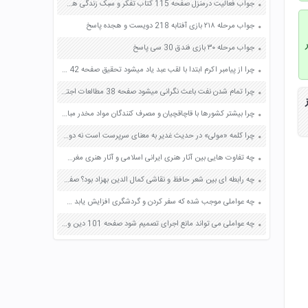
جواب فعالیت درمنزل صفحه 115 کتاب تفکر و سبک زندگی هشتم باورها یا عقیده
جواب مرحله ۲۱۸ بازی آفتابه 218 دویست و هجده پاسخ
جواب مرحله ۳۰ بازی فندق 30 سی پاسخ
چرا از پیامبر اکرم ابتدا با لقب عبد یاد میشود تحقیق صفحه 42 پیام های آسمان نهم
چرا تمام شدن نفت باعث نگرانی میشود صفحه 38 مطالعات اجتماعی ششم
چرا بیشتر کشورها با قاچاقچیان و مصرف کنندگان مواد مخدر مبارزه می کنند صفحه 29 مطالعات اجتماعی هشتم
چرا کلمه «مولی» در حدیث غدیر به معنای سرپرست است نه دوست؟ صفحه 69 دین و زندگی یازدهم
چه تفاوت هایی بین آثار هنری ایرانی اسلامی و آثار هنری مغرب زمین در زمینه ترکیب بندی وجود دارد صفحه 33 فرهنگ و هنر نهم
چه رابطه ای بین شعر حافظ و نقاشی کمال الدین بهزاد بود؟ صفحه 78 فارسی هشتم
چه عواملی موجب شده که سفر کردن و گردشگری افزایش یابد صفحه 91 مطالعات اجتماعی هفتم
چه عواملی می تواند مانع اجرای تصمیم شود صفحه 101 دین و زندگی دهم