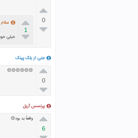


0
سلام

1

خیلی خوب
جنی از بلک پینک

😔😔😔😔😔😔
0

پرنسس آریل

واقعاً بد بود😔
6
