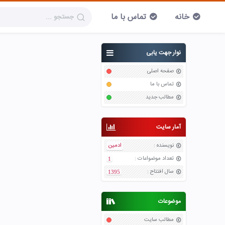
خانه
تماس با ما
نوار جهت یابی
صفحه اصلی
تماس با ما
مطالب جدید
آمار سایت
نویسنده
:
ادمین
تعداد موضواعات
:
1
سال افتتاح
:
1395
موضوعات
مطالب سایت