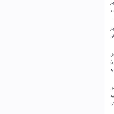
ار
 و
.
ار
آن
صل
ی)
به
صل
ید
گی