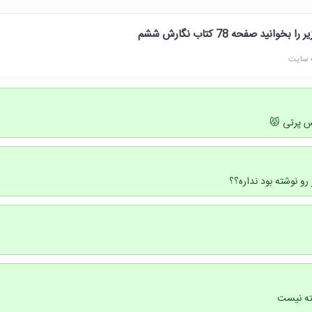
نید صفحه 78 کتاب نگارش ششم
 سایت
 پرتی 😾
رو نوشته بود نداره؟؟
شته نیست