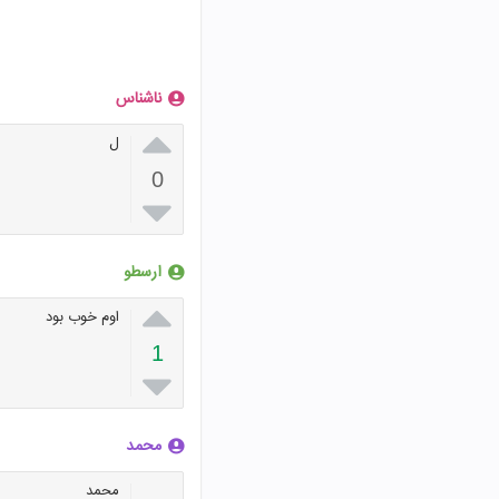
ناشناس

ل
0

ارسطو

اوم خوب بود
1

محمد
محمد