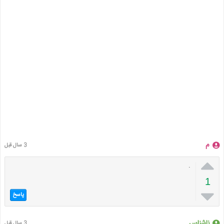
م
3 سال قبل

.
1

پاسخ
ناشناس
3 سال قبل