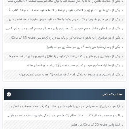
یکی از حکایت هایی را که تا به حال شنیده اید به زبان ساده بنویسید صفحه 97 نگارش ششم دبستان
یکی از متن های ناتمام زیر را انتخاب کنید و نوشته را ادامه دهید صفحه 73 و 74 کتاب نگارش فارسی پنجم دبستان
یکی از درس های مندرج در کتاب درسی خود را خلاصه کنید سپس متن خلاصه شده را با بهره گیری از روش های دسته بندی نمودار جدول نقشه مفهومی نشان دهید صفحه 118 نگارش یازدهم
یکی از صدا های آبشار به هم خوردن برگ ها زنبور را در ذهنتان مجسم کنید و درباره آن یک بند بنویسید صفحه 11 نگارش پنجم
یکی از دو موضوع را به دلخواه انتخاب کن و یک بند درباره آن بنویس صفحه 35 کتاب نگارش فارسی سوم
یکی از وسایل نقلیه می باشد ؟ بازی خواستگاری جواب پاسخ
یکی از موثرترین پیام هایی را که دریافت کرده اید و به اقناع و تغییری جدی در شما منجر شده است برسی کنید و علت این تاثیر گذاری قابل توجه را بنویسید صفحه 52 تفکر و سواد رسانه ای دهم
یکی از خاطرات حضور خود در نماز جمعه صفحه 123 پیام های آسمان هفتم
یکی از داستان های مربوط به زندگی امام کاظم صفحه 45 هدیه های آسمان چهارم
مطالب تصادفی
آیا سرعت پذیرش و همراهی در میان تمام مخاطبان مانند یکدیگر است صفحه 97 تفکر و سواد رسانه ای دهم
اگر دو جسم بر هم اثر نگذارند مانند حالتی که شخص در نزدیکی خودرو ایستاده است و خودرو را هل نمی دهد آیا دو جسم به هم نیرو وارد می کنند صفحه 50 علوم ششم
انشا پاییز صفحه 20 کتاب نگارش هفتم