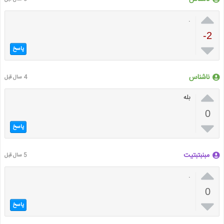

.
-2

پاسخ
ناشناس
4 سال قبل

بله
0

پاسخ
مبنبتبتیت
5 سال قبل

.
0

پاسخ