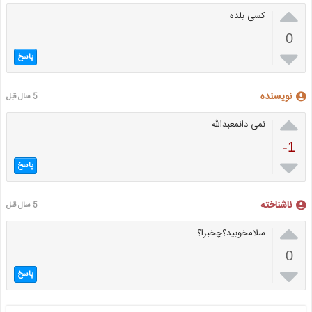

کسی بلده
0

پاسخ
نویسنده
5 سال قبل

نمی دانمعبدالله
-1

پاسخ
ناشناخته
5 سال قبل

سلامخوبید؟چخبرا؟
0

پاسخ