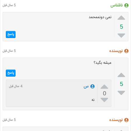
ناشناس
5 سال قبل

نمی دونممحمد
5

پاسخ
نویسنده
5 سال قبل
میشه بگید؟

پاسخ

5
س
4 سال قبل

0

نه
نویسنده
5 سال قبل