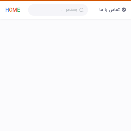
تماس با ما
H
O
M
E