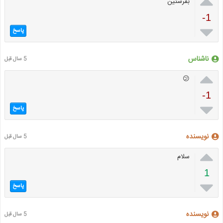

بفرستین
-1

پاسخ
ناشناس
5 سال قبل

😕
-1

پاسخ
نویسنده
5 سال قبل

سلام
1

پاسخ
نویسنده
5 سال قبل