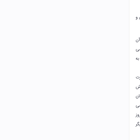
 و
آن
می
به
رت
شش
ان
می
وز
گر