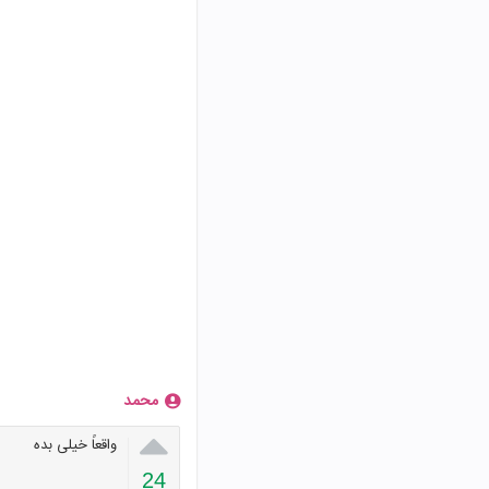
محمد

واقعاً خیلی بده
24