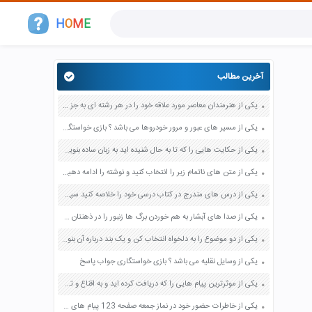
H
O
M
E
آخرین مطالب
یکی از هنرمندان معاصر مورد علاقه خود را در هر رشته ای به جز عکاسی صفحه 69 فرهنگ و هنر نهم
یکی از مسیر های عبور و مرور خودروها می باشد ؟ بازی خواستگاری جواب پاسخ
یکی از حکایت هایی را که تا به حال شنیده اید به زبان ساده بنویسید صفحه 97 نگارش ششم دبستان
یکی از متن های ناتمام زیر را انتخاب کنید و نوشته را ادامه دهید صفحه 73 و 74 کتاب نگارش فارسی پنجم دبستان
یکی از درس های مندرج در کتاب درسی خود را خلاصه کنید سپس متن خلاصه شده را با بهره گیری از روش های دسته بندی نمودار جدول نقشه مفهومی نشان دهید صفحه 118 نگارش یازدهم
یکی از صدا های آبشار به هم خوردن برگ ها زنبور را در ذهنتان مجسم کنید و درباره آن یک بند بنویسید صفحه 11 نگارش پنجم
یکی از دو موضوع را به دلخواه انتخاب کن و یک بند درباره آن بنویس صفحه 35 کتاب نگارش فارسی سوم
یکی از وسایل نقلیه می باشد ؟ بازی خواستگاری جواب پاسخ
یکی از موثرترین پیام هایی را که دریافت کرده اید و به اقناع و تغییری جدی در شما منجر شده است برسی کنید و علت این تاثیر گذاری قابل توجه را بنویسید صفحه 52 تفکر و سواد رسانه ای دهم
یکی از خاطرات حضور خود در نماز جمعه صفحه 123 پیام های آسمان هفتم