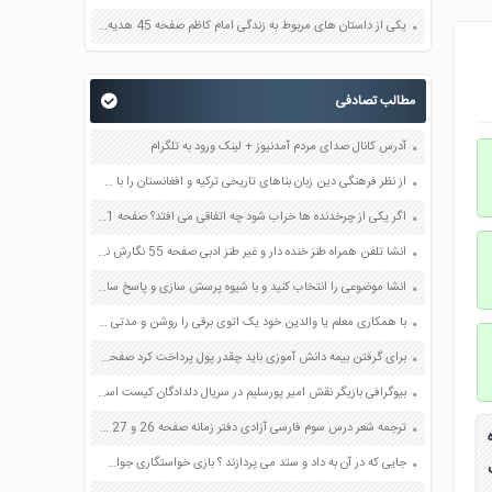
یکی از داستان های مربوط به زندگی امام کاظم صفحه 45 هدیه های آسمان چهارم
مطالب تصادفی
آدرس کانال صدای مردم آمدنیوز + لینک ورود به تلگرام
از نظر فرهنگی دین زبان بناهای تاریخی ترکیه و افغانستان را با هم مقایسه کنید صفحه 104 مطالعات اجتماعی ششم
اگر یکی از چرخدنده ها خراب شود چه اتفاقی می افتد؟ صفحه 81 هدیه های آسمان ششم
انشا تلفن همراه طنز خنده دار و غیر طنز ادبی صفحه 55 نگارش نهم
انشا موضوعی را انتخاب کنید و با شیوه پرسش سازی و پاسخ سازی یک متن عینی بنویسید صفحه 51 و 52 نگارش دهم
با همکاری معلم یا والدین خود یک اتوی برقی را روشن و مدتی صبر کنید تا سطح اتو کاملا داغ شود صفحه 89 علوم هفتم
برای گرفتن بیمه دانش آموزی باید چقدر پول پرداخت کرد صفحه 26 مطالعات اجتماعی هفتم
بیوگرافی بازیگر نقش امیر پورسلیم در سریال دلدادگان کیست اسم اصلی واقعی
ترجمه شعر درس سوم فارسی آزادی دفتر زمانه صفحه 26 و 27 فارسی دوازدهم
جایی که در آن به داد و ستد می پردازند ؟ بازی خواستگاری جواب پاسخ