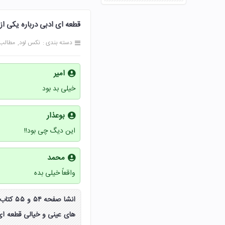
قطعه ای ادبی درباره یکی از موضوعا
دسته بندی :
نکس لود
مطالب
امیر
خیلی بد بود
بوعذار
این دیگ چی بود!!
محمد
واقعاً خیلی بده
انشا ص
های عینی و خیالی قطعه ای 