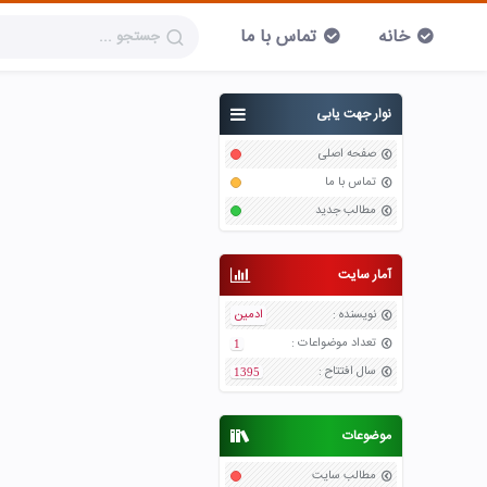
خانه
تماس با ما
نوار جهت یابی
صفحه اصلی
تماس با ما
مطالب جدید
آمار سایت
نویسنده
:
ادمین
تعداد موضواعات
:
1
سال افتتاح
:
1395
موضوعات
مطالب سایت