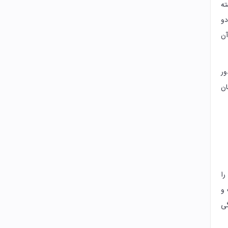
ته
دو
آن
ور
ان
را
 و
گی