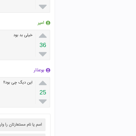

امیر

خیلی بد بود
36

بوعذار

این دیگ چی بود!!
25
