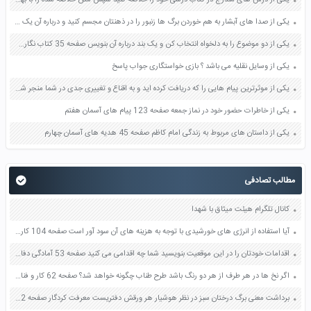
یکی از درس های مندرج در کتاب درسی خود را خلاصه کنید سپس متن خلاصه شده را با بهره گیری از روش های دسته بندی نمودار جدول نقشه مفهومی نشان دهید صفحه 118 نگارش یازدهم
یکی از صدا های آبشار به هم خوردن برگ ها زنبور را در ذهنتان مجسم کنید و درباره آن یک بند بنویسید صفحه 11 نگارش پنجم
یکی از دو موضوع را به دلخواه انتخاب کن و یک بند درباره آن بنویس صفحه 35 کتاب نگارش فارسی سوم
یکی از وسایل نقلیه می باشد ؟ بازی خواستگاری جواب پاسخ
یکی از موثرترین پیام هایی را که دریافت کرده اید و به اقناع و تغییری جدی در شما منجر شده است برسی کنید و علت این تاثیر گذاری قابل توجه را بنویسید صفحه 52 تفکر و سواد رسانه ای دهم
یکی از خاطرات حضور خود در نماز جمعه صفحه 123 پیام های آسمان هفتم
یکی از داستان های مربوط به زندگی امام کاظم صفحه 45 هدیه های آسمان چهارم
مطالب تصادفی
کانال تلگرام هیئت میثاق با شهدا
آیا استفاده از انرژی های خورشیدی با توجه به هزینه های آن سود آور است صفحه 104 کاربرد فناوری های نوین یازدهم
اقدامات خودتان را در این موقعیت بنویسید شما چه اقدامی می کنید صفحه 53 آمادگی دفاعی دهم
اگر نخ ها در هر طرف از هر دو رنگ باشد طرح طناب چگونه خواهد شد؟ صفحه 62 کار و فناوری هشتم
برداشت معنی برگ درختان سبز در نظر هوشیار هر ورقش دفتریست معرفت کردگار صفحه 12 فارسی ششم