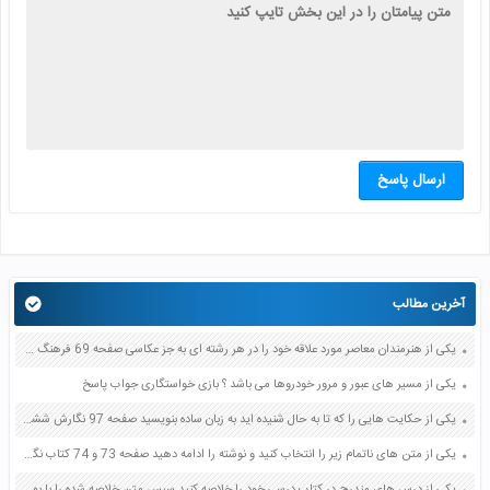
ارسال پاسخ
آخرین مطالب
یکی از هنرمندان معاصر مورد علاقه خود را در هر رشته ای به جز عکاسی صفحه 69 فرهنگ و هنر نهم
یکی از مسیر های عبور و مرور خودروها می باشد ؟ بازی خواستگاری جواب پاسخ
یکی از حکایت هایی را که تا به حال شنیده اید به زبان ساده بنویسید صفحه 97 نگارش ششم دبستان
یکی از متن های ناتمام زیر را انتخاب کنید و نوشته را ادامه دهید صفحه 73 و 74 کتاب نگارش فارسی پنجم دبستان