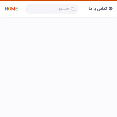
تماس با ما
H
O
M
E