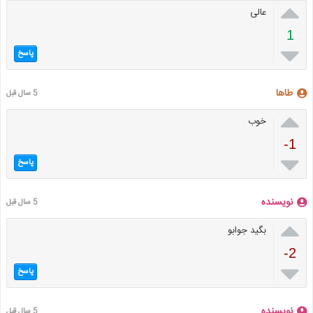

عالی
1

پاسخ
طاها
5 سال قبل

خوب
-1

پاسخ
نویسنده
5 سال قبل

بگید جوابو
-2

پاسخ
نویسنده
5 سال قبل