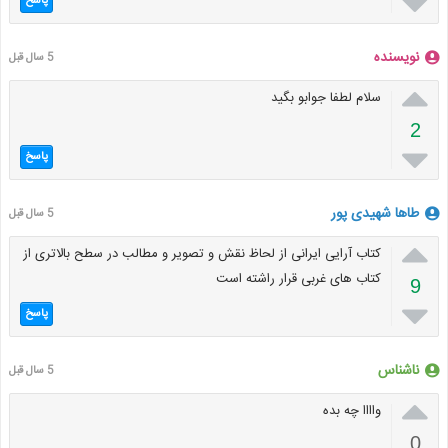

پاسخ
نویسنده
5 سال قبل

سلام لطفا جوابو بگید
2

پاسخ
طاها شهیدی پور
5 سال قبل

کتاب آرایی ایرانی از لحاظ نقش و تصویر و مطالب در سطح بالاتری از
کتاب های غربی قرار راشته است
9

پاسخ
ناشناس
5 سال قبل

واااا چه بده
0