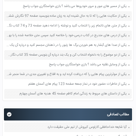
یکی از مسیر های عبور و مرور خودروها می باشد ؟ بازی خواستگاری جواب پاسخ
یکی از حکایت هایی را که تا به حال شنیده اید به زبان ساده بنویسید صفحه 97 نگارش ششم دبستان
یکی از متن های ناتمام زیر را انتخاب کنید و نوشته را ادامه دهید صفحه 73 و 74 کتاب نگارش فارسی پنجم دبستان
یکی از درس های مندرج در کتاب درسی خود را خلاصه کنید سپس متن خلاصه شده را با بهره گیری از روش های دسته بندی نمودار جدول نقشه مفهومی نشان دهید صفحه 118 نگارش یازدهم
یکی از صدا های آبشار به هم خوردن برگ ها زنبور را در ذهنتان مجسم کنید و درباره آن یک بند بنویسید صفحه 11 نگارش پنجم
یکی از دو موضوع را به دلخواه انتخاب کن و یک بند درباره آن بنویس صفحه 35 کتاب نگارش فارسی سوم
یکی از وسایل نقلیه می باشد ؟ بازی خواستگاری جواب پاسخ
یکی از موثرترین پیام هایی را که دریافت کرده اید و به اقناع و تغییری جدی در شما منجر شده است برسی کنید و علت این تاثیر گذاری قابل توجه را بنویسید صفحه 52 تفکر و سواد رسانه ای دهم
یکی از خاطرات حضور خود در نماز جمعه صفحه 123 پیام های آسمان هفتم
یکی از داستان های مربوط به زندگی امام کاظم صفحه 45 هدیه های آسمان چهارم
مطالب تصادفی
آیا شایعه خداحافظی کارلوس کیروش از تیم ملی حقیقت دارد