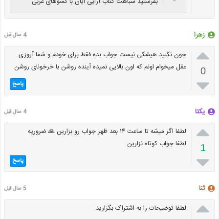
بفرستید شباهت کتاب آرایی ایان با کشوهای غربی
زهرا
4 سال قبل

جون نکنید هیشکی نیست جواب بده فقط برای خودم و شما آروزی
عقل میخوام اونم که اون بالایی نمیده آینده روشن با خرخونای روشن
0

پاسخ
یکتا
4 سال قبل

لطفا اگر میشه تا ساعت ۱۴ بعد ظهر جواب رو بزارین 🙏 ضروریه
لطفا جواب کوتاه نزارین
1

پاسخ
ثنا
5 سال قبل

لطفا توضیحات را به اشتراک بگزارید