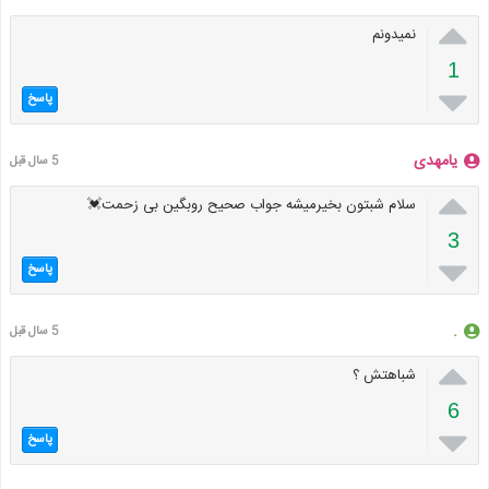

نمیدونم
1

پاسخ
یامهدی
5 سال قبل

سلام شبتون بخیرمیشه جواب صحیح روبگین بی زحمت💓
3

پاسخ
.
5 سال قبل

شباهتش ؟
6

پاسخ