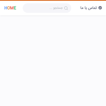
تماس با ما
H
O
M
E