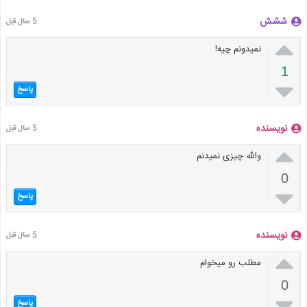
ششش
5 سال قبل

نمیدونم چیه!
1

پاسخ
نویسنده
5 سال قبل

والله چیزی نمیدنم
0

پاسخ
نویسنده
5 سال قبل

مطلب رو میخوام
0

پاسخ