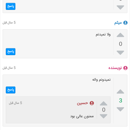

پاسخ
میثم
5 سال قبل

ولا نمیدنم
0

پاسخ
نویسنده
5 سال قبل
نمیدونم واله

پاسخ

3
حسین
5 سال قبل

0

ممنون عالی بود