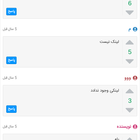
6

پاسخ
م
5 سال قبل

لینک نیست
5

پاسخ
ووو
5 سال قبل

لینکی وجود ندادد
3

پاسخ
نویسنده
5 سال قبل

بله