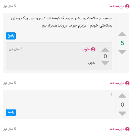
نویسنده
5 سال قبل
سیمبملم سلامت ی رهبر عزیزم که دوستش دارم و غیر. پیک روبزن
بسلامتی خودم . عزیزم جواب ررودبدهدبزار برم

پاسخ
5


خوب
5 سال قبل
0

خوب
نویسنده
5 سال قبل

ا
0

پاسخ
نویسنده
5 سال قبل