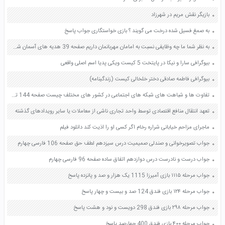
بازیگر نقش مریم در شهرزاد
به صمغ فسیل شده درخت می گویند ؟ بازی خواستگاری جواب پاسخ
به نظر شما ما چه وظایفی نسبت به امامان مهربانمان داریم صفحه 39 هدیه های آسمان ششم
بیوگرافی سارا و نیکا در پایتخت 5 کیست ویکی پدیا اسم اصلی واقعی
بیوگرافی فاطمه صادقی دختر خلخالی کیست (زندگینامه)
تفاوت ها و شباهت های شبکه های اجتماعی در کشور های مختلف چیست صفحه 144 تفکر و سواد رسانه ای دهم
تعهد انتقال منافع اقتصادی توسط واحد تجاری ناشی از معاملات یا سایر رویدادهای گذشته
ماجرای مزاحم خیابانی شراره رخام اگر کسی او را اذیت کند دانلود فیلم
جواب تصویرخوانی و صندلی صمیمیت درس سیزدهم لطف حق صفحه 106 فارسی چهارم
جواب درست و نادرست درس دوازدهم اتفاق ساده صفحه 96 فارسی چهارم
جواب مرحله ۱۱۱۵ بازی آمیرزا 1115 یک هزار و صد و پانزده پاسخ
جواب مرحله ۱۲۴ بازی فندق 124 صد و بیست و چهار پاسخ
جواب مرحله ۲۹۸ بازی فندق 298 دویست و نود و هشت پاسخ
جواب مرحله ۴۰۰ بازی فندق 400 چهارصد پاسخ