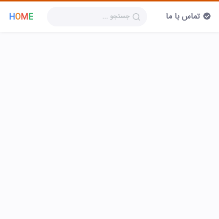
تماس با ما
H
O
M
E