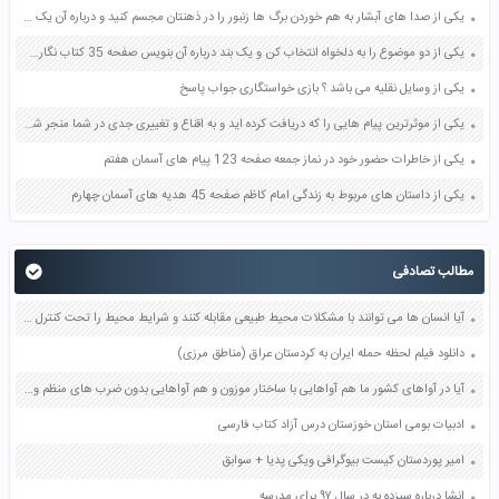
یکی از صدا های آبشار به هم خوردن برگ ها زنبور را در ذهنتان مجسم کنید و درباره آن یک بند بنویسید صفحه 11 نگارش پنجم
یکی از دو موضوع را به دلخواه انتخاب کن و یک بند درباره آن بنویس صفحه 35 کتاب نگارش فارسی سوم
یکی از وسایل نقلیه می باشد ؟ بازی خواستگاری جواب پاسخ
یکی از موثرترین پیام هایی را که دریافت کرده اید و به اقناع و تغییری جدی در شما منجر شده است برسی کنید و علت این تاثیر گذاری قابل توجه را بنویسید صفحه 52 تفکر و سواد رسانه ای دهم
یکی از خاطرات حضور خود در نماز جمعه صفحه 123 پیام های آسمان هفتم
یکی از داستان های مربوط به زندگی امام کاظم صفحه 45 هدیه های آسمان چهارم
مطالب تصادفی
آیا انسان ها می توانند با مشکلات محیط طبیعی مقابله کنند و شرایط محیط را تحت کنترل (واپایش) خود دربیاورند؟ مثال بزنید صفحه 145 مطالعات اجتماعی هشتم
دانلود فیلم لحظه حمله ایران به کردستان عراق (مناطق مرزی)
آیا در آواهای کشور ما هم آواهایی با ساختار موزون و هم آواهایی بدون ضرب های منظم وجود دارد پیدا کنید کدام نوع آنها با ضرب های منظم و کدام بدون ضرب های منظم اند صفحه 100 فرهنگ و هنر هفتم
ادبیات بومی استان خوزستان درس آزاد کتاب فارسی
امیر پوردستان کیست بیوگرافی ویکی پدیا + سوابق
انشا درباره سیزده به در سال ۹۷ برای مدرسه