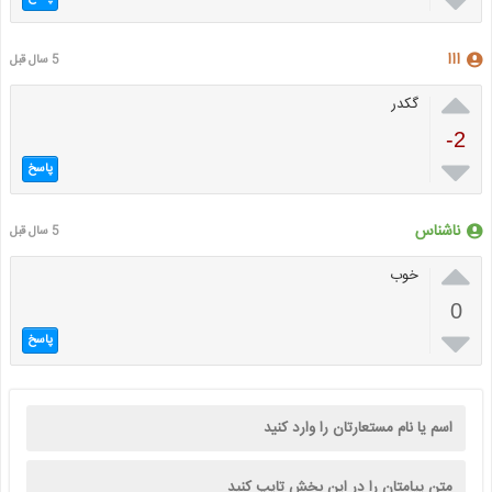

ااا
5 سال قبل

گکدر
-2

پاسخ
ناشناس
5 سال قبل

خوب
0

پاسخ