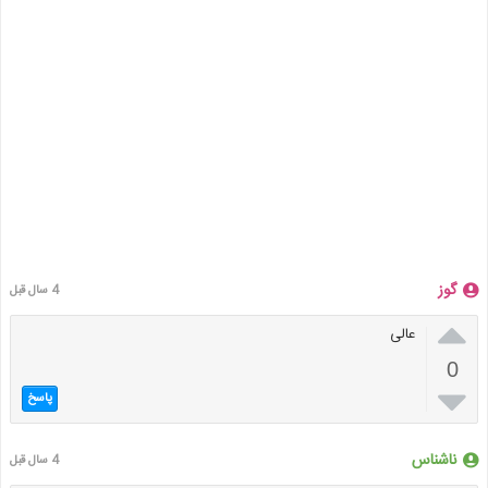
گوز
4 سال قبل

عالی
0

پاسخ
ناشناس
4 سال قبل