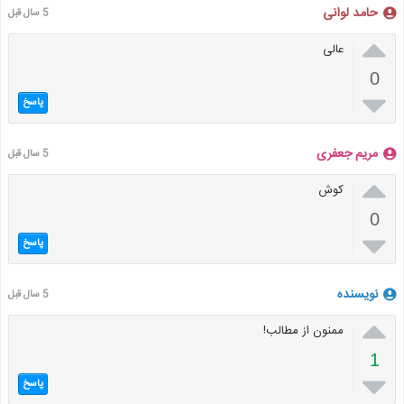
حامد لوانی
5 سال قبل

عالی
0

پاسخ
مریم جعفری
5 سال قبل

کوش
0

پاسخ
نویسنده
5 سال قبل

ممنون از مطالب!
1

پاسخ