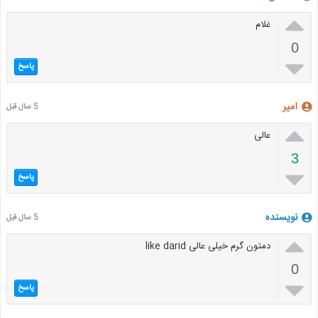

غلام
0

پاسخ
امیر
5 سال قبل

عالی
3

پاسخ
نویسنده
5 سال قبل

دمتون گرم خیلی عالی like darid
0

پاسخ