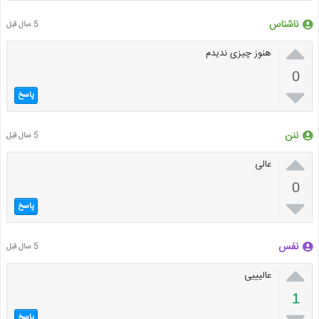
ناشناس
5 سال قبل

هنوز چیزی ندیدم
0

پاسخ
ننن
5 سال قبل

عالی
0

پاسخ
نفس
5 سال قبل

عالیییی
1
پاسخ