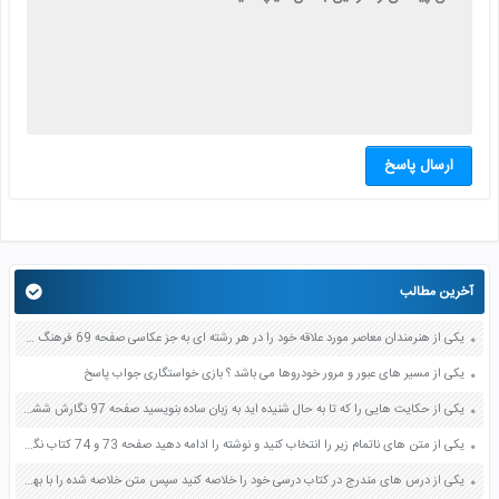
ارسال پاسخ
آخرین مطالب
یکی از هنرمندان معاصر مورد علاقه خود را در هر رشته ای به جز عکاسی صفحه 69 فرهنگ و هنر نهم
یکی از مسیر های عبور و مرور خودروها می باشد ؟ بازی خواستگاری جواب پاسخ
یکی از حکایت هایی را که تا به حال شنیده اید به زبان ساده بنویسید صفحه 97 نگارش ششم دبستان
یکی از متن های ناتمام زیر را انتخاب کنید و نوشته را ادامه دهید صفحه 73 و 74 کتاب نگارش فارسی پنجم دبستان
یکی از درس های مندرج در کتاب درسی خود را خلاصه کنید سپس متن خلاصه شده را با بهره گیری از روش های دسته بندی نمودار جدول نقشه مفهومی نشان دهید صفحه 118 نگارش یازدهم