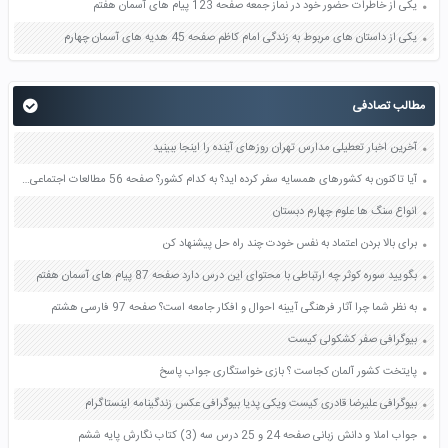
یکی از خاطرات حضور خود در نماز جمعه صفحه 123 پیام های آسمان هفتم
یکی از داستان های مربوط به زندگی امام کاظم صفحه 45 هدیه های آسمان چهارم
مطالب تصادفی
آخرین اخبار تعطیلی مدارس تهران روزهای آینده را اینجا ببینید
آیا تاکنون به کشورهای همسایه سفر کرده اید؟ به کدام کشور؟ صفحه 56 مطالعات اجتماعی پنجم
انواع سنگ ها علوم چهارم دبستان
برای بالا بردن اعتماد به نفس خودت چند راه حل پیشنهاد کن
بگویید سوره کوثر چه ارتباطی با محتوای این درس دارد صفحه 87 پیام های آسمان هفتم
به نظر شما چرا آثار فرهنگی آیینه احوال و افکار جامعه است؟ صفحه 97 فارسی هشتم
بیوگرافی صفر کشکولی کیست
پایتخت کشور آلمان کجاست ؟ بازی خواستگاری جواب پاسخ
بیوگرافی علیرضا قادری کیست ویکی پدیا بیوگرافی عکس زندگینامه اینستاگرام
جواب املا و دانش زبانی صفحه 24 و 25 درس سه (3) کتاب نگارش پایه ششم