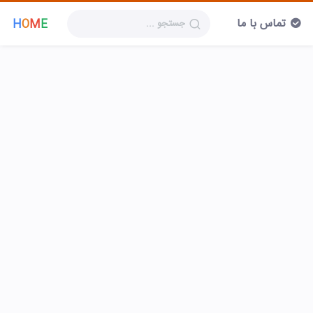
تماس با ما
H
O
M
E