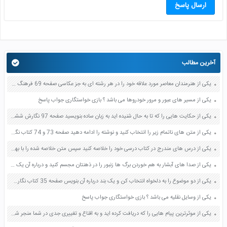
ارسال پاسخ
آخرین مطالب
یکی از هنرمندان معاصر مورد علاقه خود را در هر رشته ای به جز عکاسی صفحه 69 فرهنگ و هنر نهم
یکی از مسیر های عبور و مرور خودروها می باشد ؟ بازی خواستگاری جواب پاسخ
یکی از حکایت هایی را که تا به حال شنیده اید به زبان ساده بنویسید صفحه 97 نگارش ششم دبستان
یکی از متن های ناتمام زیر را انتخاب کنید و نوشته را ادامه دهید صفحه 73 و 74 کتاب نگارش فارسی پنجم دبستان
یکی از درس های مندرج در کتاب درسی خود را خلاصه کنید سپس متن خلاصه شده را با بهره گیری از روش های دسته بندی نمودار جدول نقشه مفهومی نشان دهید صفحه 118 نگارش یازدهم
یکی از صدا های آبشار به هم خوردن برگ ها زنبور را در ذهنتان مجسم کنید و درباره آن یک بند بنویسید صفحه 11 نگارش پنجم
یکی از دو موضوع را به دلخواه انتخاب کن و یک بند درباره آن بنویس صفحه 35 کتاب نگارش فارسی سوم
یکی از وسایل نقلیه می باشد ؟ بازی خواستگاری جواب پاسخ
یکی از موثرترین پیام هایی را که دریافت کرده اید و به اقناع و تغییری جدی در شما منجر شده است برسی کنید و علت این تاثیر گذاری قابل توجه را بنویسید صفحه 52 تفکر و سواد رسانه ای دهم