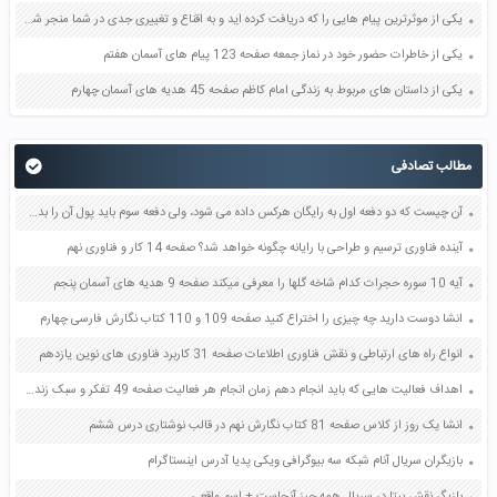
یکی از موثرترین پیام هایی را که دریافت کرده اید و به اقناع و تغییری جدی در شما منجر شده است برسی کنید و علت این تاثیر گذاری قابل توجه را بنویسید صفحه 52 تفکر و سواد رسانه ای دهم
یکی از خاطرات حضور خود در نماز جمعه صفحه 123 پیام های آسمان هفتم
یکی از داستان های مربوط به زندگی امام کاظم صفحه 45 هدیه های آسمان چهارم
مطالب تصادفی
آن چیست که دو دفعه اول به رایگان هرکس داده می شود، ولی دفعه سوم باید پول آن را بدهید؟
آینده فناوری ترسیم و طراحی با رایانه چگونه خواهد شد؟ صفحه 14 کار و فناوری نهم
آیه 10 سوره حجرات کدام شاخه گلها را معرفی میکند صفحه 9 هدیه های آسمان پنجم
انشا دوست دارید چه چیزی را اختراع کنید صفحه 109 و 110 کتاب نگارش فارسی چهارم
انواع راه های ارتباطی و نقش فناوری اطلاعات صفحه 31 کاربرد فناوری های نوین یازدهم
اهداف فعالیت هایی که باید انجام دهم زمان انجام هر فعالیت صفحه 49 تفکر و سبک زندگی هفتم
انشا يک روز از کلاس صفحه 81 کتاب نگارش نهم در قالب نوشتاری درس ششم
بازیگران سریال آنام شبکه سه بیوگرافی ویکی پدیا آدرس اینستاگرام