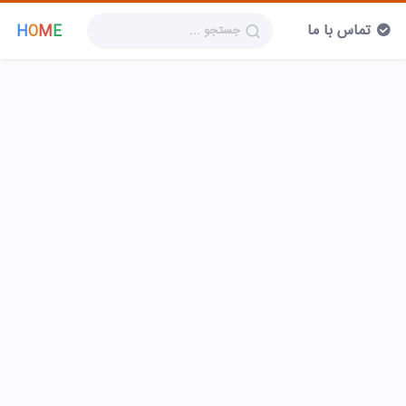
تماس با ما
H
O
M
E