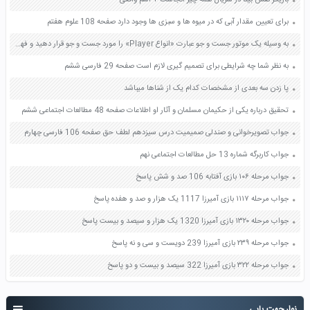
بازیگر نقش بیتا در سریال همه چیز آنجاست + اسم واقعی
برای تعیین مقدار آبی که در میوه ها و سبزی ها وجود دارد صفحه 108 علوم هفتم
به وسیله یک موتور جست و جو عبارت «انواع Player» را مورد جست و جو قرار دهید و فهرستی از پرکاربردترین آن ها را در جدول 4_5 درج نمایید صفحه 76 کار و فناوری هشتم
به نظر شما چه شرایطی برای تصمیم گیری لازم است صفحه 29 فارسی ششم
پا زدن سه بعدی از مشخصات کدام یک از شناها میباشد
تحقیق درباره یکی از حکیمان مسلمان و آثار او اطلاعات صفحه 48 مطالعات اجتماعی ششم
جواب تصویرخوانی و صندلی صمیمیت درس سیزدهم لطف حق صفحه 106 فارسی چهارم
جواب کاربرگه شماره 13 حل مطالعات اجتماعی نهم
جواب مرحله ۱۰۶ بازی آفتابه 106 صد و شش پاسخ
جواب مرحله ۱۱۱۷ بازی آمیرزا 1117 یک هزار و صد و هفده پاسخ
جواب مرحله ۱۳۲۰ بازی آمیرزا 1320 یک هزار و سیصد و بیست پاسخ
جواب مرحله ۲۳۹ بازی آمیرزا 239 دویست و سی و نه پاسخ
جواب مرحله ۳۲۲ بازی آمیرزا 322 سیصد و بیست و دو پاسخ
نوار جهت یابی