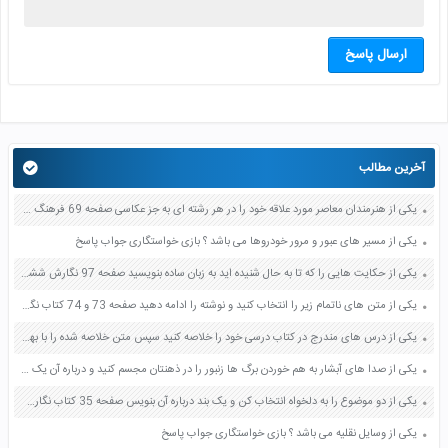
ارسال پاسخ
آخرین مطالب
یکی از هنرمندان معاصر مورد علاقه خود را در هر رشته ای به جز عکاسی صفحه 69 فرهنگ و هنر نهم
یکی از مسیر های عبور و مرور خودروها می باشد ؟ بازی خواستگاری جواب پاسخ
یکی از حکایت هایی را که تا به حال شنیده اید به زبان ساده بنویسید صفحه 97 نگارش ششم دبستان
یکی از متن های ناتمام زیر را انتخاب کنید و نوشته را ادامه دهید صفحه 73 و 74 کتاب نگارش فارسی پنجم دبستان
یکی از درس های مندرج در کتاب درسی خود را خلاصه کنید سپس متن خلاصه شده را با بهره گیری از روش های دسته بندی نمودار جدول نقشه مفهومی نشان دهید صفحه 118 نگارش یازدهم
یکی از صدا های آبشار به هم خوردن برگ ها زنبور را در ذهنتان مجسم کنید و درباره آن یک بند بنویسید صفحه 11 نگارش پنجم
یکی از دو موضوع را به دلخواه انتخاب کن و یک بند درباره آن بنویس صفحه 35 کتاب نگارش فارسی سوم
یکی از وسایل نقلیه می باشد ؟ بازی خواستگاری جواب پاسخ