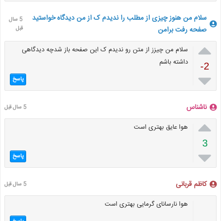
سلام من هنوز چیزی از مطلب را ندیدم ک از من دیدگاه خواستید
5 سال
صفحه رفت برامن
قبل

سلام من چیزز از متن رو ندیدم ک این صفحه باز شدچه دیدگاهی
داشته باشم
-2

پاسخ
ناشناس
5 سال قبل

هوا عایق بهتری است
3

پاسخ
کاظم قربانی
5 سال قبل
هوا نارسانای گرمایی بهتری است