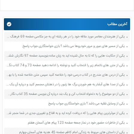
آخرین مطالب
یکی از هنرمندان معاصر مورد علاقه خود را در هر رشته ای به جز عکاسی صفحه 69 فرهنگ و هنر نهم
یکی از مسیر های عبور و مرور خودروها می باشد ؟ بازی خواستگاری جواب پاسخ
یکی از حکایت هایی را که تا به حال شنیده اید به زبان ساده بنویسید صفحه 97 نگارش ششم دبستان
یکی از متن های ناتمام زیر را انتخاب کنید و نوشته را ادامه دهید صفحه 73 و 74 کتاب نگارش فارسی پنجم دبستان
یکی از درس های مندرج در کتاب درسی خود را خلاصه کنید سپس متن خلاصه شده را با بهره گیری از روش های دسته بندی نمودار جدول نقشه مفهومی نشان دهید صفحه 118 نگارش یازدهم
یکی از صدا های آبشار به هم خوردن برگ ها زنبور را در ذهنتان مجسم کنید و درباره آن یک بند بنویسید صفحه 11 نگارش پنجم
یکی از دو موضوع را به دلخواه انتخاب کن و یک بند درباره آن بنویس صفحه 35 کتاب نگارش فارسی سوم
یکی از وسایل نقلیه می باشد ؟ بازی خواستگاری جواب پاسخ
یکی از موثرترین پیام هایی را که دریافت کرده اید و به اقناع و تغییری جدی در شما منجر شده است برسی کنید و علت این تاثیر گذاری قابل توجه را بنویسید صفحه 52 تفکر و سواد رسانه ای دهم
یکی از خاطرات حضور خود در نماز جمعه صفحه 123 پیام های آسمان هفتم
یکی از داستان های مربوط به زندگی امام کاظم صفحه 45 هدیه های آسمان چهارم