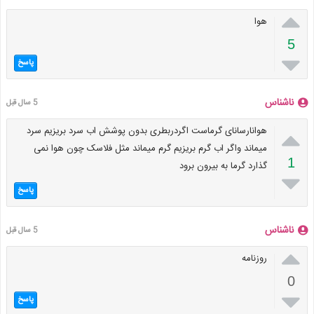

هوا
5

پاسخ
ناشناس
5 سال قبل

هوانارسانای گرماست اگردربطری بدون پوشش اب سرد بریزیم سرد
میماند واگر اب گرم بریزیم گرم میماند مثل فلاسک چون هوا نمی
1
گذارد گرما به بیرون برود

پاسخ
ناشناس
5 سال قبل

روزنامه
0

پاسخ