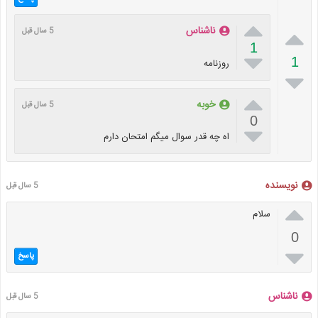


ناشناس
5 سال قبل
1

1
روزنامه


خوبه
5 سال قبل
0

اه چه قدر سوال میگم امتحان دارم
نویسنده
5 سال قبل

سلام
0

پاسخ
ناشناس
5 سال قبل