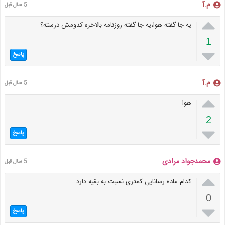
م.آ
5 سال قبل

یه جا گفته هوا،یه جا گفته روزنامه.بالاخره کدومش درسته؟
1

پاسخ
م.آ
5 سال قبل

هوا
2

پاسخ
محمدجواد مرادی
5 سال قبل

کدام ماده رسانایی کمتری نسبت به بقیه دارد
0

پاسخ