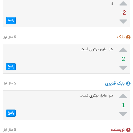

و
-2

پاسخ
بابک
5 سال قبل

هوا عایق بهتری است
2

پاسخ
بابک قدیری
5 سال قبل

هوا عایق بهتری غست
1

پاسخ
نویسنده
5 سال قبل