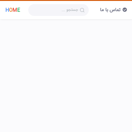
تماس با ما
H
O
M
E