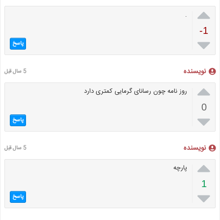

.
-1

پاسخ
نویسنده
5 سال قبل

روز نامه چون رسانای گرمایی کمتری دارد
0

پاسخ
نویسنده
5 سال قبل

پارچه
1

پاسخ