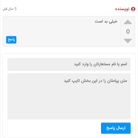
نویسنده
5 سال قبل

خیلی بد است
0

پاسخ
ارسال پاسخ