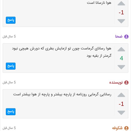

هوا نارسانا است
-1

پاسخ
ضحا
5 سال قبل

هوا رسانای گرماست چون تو ازمایش بطری که دورش هیچی نبود
گرمتر از بقیه بود
4

پاسخ
نویسنده
5 سال قبل

رسانایی گرمایی روزنامه از پارچه بیشتر و پارچه از هوا بیشتر است
-1

پاسخ
شکوفه
5 سال قبل