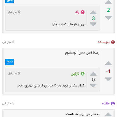

پاسخ

2
بله
5 سال قبل

3

چون نارسای کمتری دارد
نویسنده
5 سال قبل
رسانا آهن مس آلومینیوم

پاسخ

-1
نازنین
5 سال قبل

0

کدام یک از مورد زیر نارسانا ی گرمایی بهتری است
مائده
5 سال قبل

به نظر من روزنامه هست