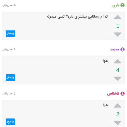
بارن
4 سال قبل

کدا م رسانایی بیشتر ی داره؟ کسی میدونه
1

پاسخ
محمد
4 سال قبل

هوا
4

پاسخ
ناشناس
5 سال قبل

هوا
2

پاسخ