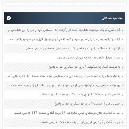
مطالب تصادفی
آیا تاکنون در یک موقعیت ناراحت کننده قرار گرفته اید احساس خود را درباره این ناراحتی بیان کنید درجه و شدت این ناراحتی تا چه مقدار بوده است صفحه 102 کتاب تفکر و سبک زندگی هشتم
آیا می توانید وسیله یا پدیده ای معرفی کنید که در آن دو تبدیل انرژی انجام پذیر باشد؟ صفحه 75 علوم ششم
از آن طرف بخوانید یکی از دو جنس بشر است جدول صفحه 57 فارسی هفتم
بعد از سریال بانوی عمارت چه سریالی پخش میشود
به پوست گندم چه میگویند ؟ بازی خواستگاری جواب پاسخ
به نظر شما چرا به شرکت در نماز جمعه این قدر سفارش شده است صفحه 49 هدیه های آسمان پنجم
پیرمراد چه کسی بود و توضیه های او در مورد دانش آموزان رزمنده آن زمان چه بوده است صفحه 33 آمادگی دفاعی دهم
تخلص شعری هوشنگ ابتهاج چیست ؟ بازی خواستگاری + جواب
جنس ناخن از چیست ؟ بازی خواستگاری جواب پاسخ
جواب فعالیت های نوشتاری درس شانزدهم 16 پرنده آزادی صفحه 117 فارسی هشتم
جواب گفت و گو درس اول پیش از اینها صفحه 15 فارسی هشتم