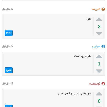
علیرضا
5 سال قبل

هوا
3

پاسخ
سرایی
5 سال قبل

هواعایق است
1

پاسخ
نویسنده
5 سال قبل

هوا به چه دلیلی اسم عسل
8