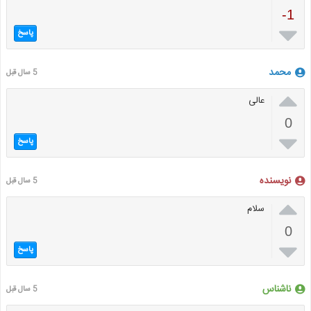
-1

پاسخ
محمد
5 سال قبل

عالی
0

پاسخ
نویسنده
5 سال قبل

سلام
0

پاسخ
ناشناس
5 سال قبل