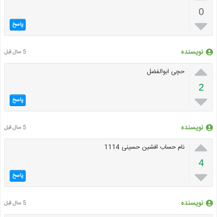
0

پاسخ
نویسنده
5 سال قبل

حچی ابوالفضل
2

پاسخ
نویسنده
5 سال قبل

نام حساب افشین حسینی 1114
4

پاسخ
نویسنده
5 سال قبل