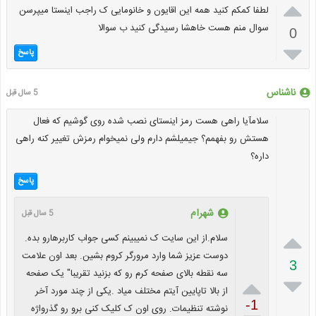

لطفا کمکم کنید همه این اقایون و خانومایی ک راجب اینستا میپرسن
سوال منم هست خاهشا رسیدگی کنید ب سوالا
0

پاسخ
ناشناس
5 سال قبل
سلامآیا راهی هست رمز اینستای نصب شده روی گوشیم که فعال
هستش رو بفهمم؟ جیمیلشم دارم ولی نمیخوام رمزش تغییر کنه راهی
داره؟
پاسخ
شهرام
5 سال قبل

سلام.از این سایت ک نمیبینم کسی جواب کاربرهارو بده.
دوست عزیز شما وارد مرورگر کروم بشین. بعد اون علامت
3
سه نقطه بالای صفحه کرم رو که بزنید تقریبا" یک صفحه


از بالا تاپایین آیتم مختلف میاد .یکی از چند مورد آخر
-1
نوشته تنظیمات. روی اون ک کلیک کنی برو رو گذرواژه