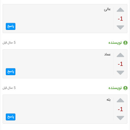

عالی
-1

پاسخ
نویسنده
5 سال قبل

عماد
-1

پاسخ
نویسنده
5 سال قبل

بله
-1

پاسخ