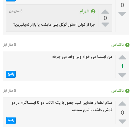
0


شهرام
5 سال قبل
0

چرا از گوگل استور گوگل پلی مایکت یا بازار نمیگیرین؟
ناشناس
5 سال قبل

من اینستا می خوام ولی وقط می چرخه
1

پاسخ
ناشناس
5 سال قبل

سلام لطفا راهنمایی کنید چطور با یک اکانت دو تا اینستاگرام در دو
گوشی داشته باشیم ممنونم
0

پاسخ