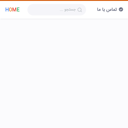
تماس با ما
H
O
M
E