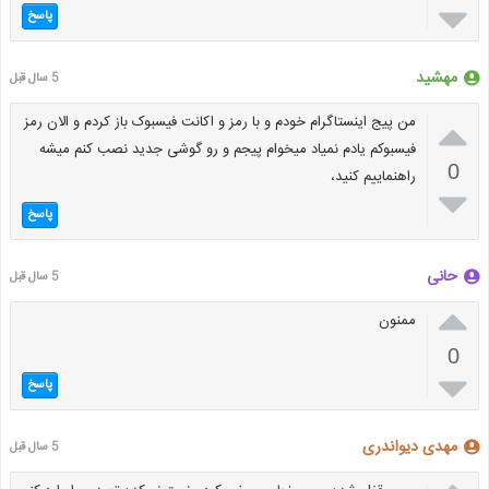

پاسخ
مهشید
5 سال قبل

من پیج اینستاگرام خودم و با رمز و اکانت فیسبوک باز کردم و الان رمز
فیسبوکم یادم نمیاد میخوام پیجم و رو گوشی جدید نصب کنم میشه
0
راهنماییم کنید،

پاسخ
حانی
5 سال قبل

ممنون
0

پاسخ
مهدی دیواندری
5 سال قبل