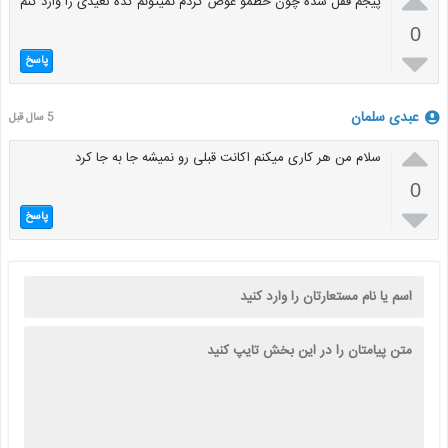

پیجم قفل شده چون خطمو عوض کردم نمیتونم کده تعیدی را وارد کنم
0

پاسخ
عبدی سلمان
5 سال قبل

سلام من هر کاری میکنم اکانت قبلی رو نمیشه جا به جا کرد
0

پاسخ