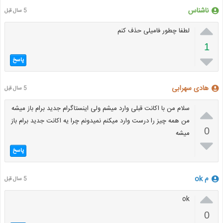
ناشناس
5 سال قبل

لطفا چطور فامیلی حذف کنم
1

پاسخ
هادی سهرابی
5 سال قبل

سلام من با اکانت قبلی وارد میشم ولی اینستاگرام جدید برام باز میشه
من همه چیز را درست وارد میکنم نمیدونم چرا یه اکانت جدید برام باز
0
میشه

پاسخ
م ok
5 سال قبل

ok
0