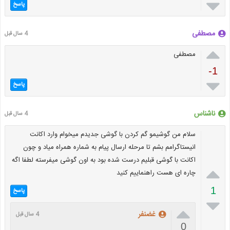

پاسخ
مصطفی
4 سال قبل

مصطفی
-1

پاسخ
ناشناس
4 سال قبل
سلام من گوشیمو گم کردن با گوشی جدیدم میخوام وارد اکانت
انیستاگرامم بشم تا مرحله ارسال پیام به شماره همراه میاد و چون
اکانت با گوشی قبلیم درست شده بود به اون گوشی میفرسته لطفا اگه

چاره ای هست راهنماییم کنید
1
پاسخ


غضنفر
4 سال قبل
0