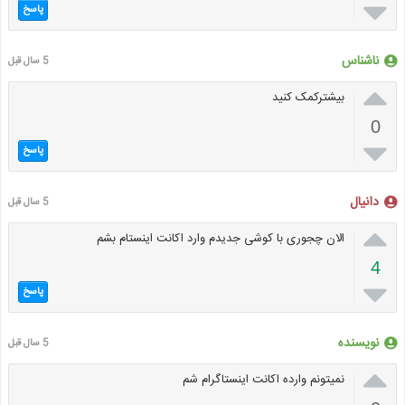

پاسخ
ناشناس
5 سال قبل

بیشترکمک کنید
0

پاسخ
دانیال
5 سال قبل

الان چجوری با کوشی جدیدم وارد اکانت اینستام بشم
4

پاسخ
نویسنده
5 سال قبل

نمیتونم وارده اکانت اینستاگرام شم