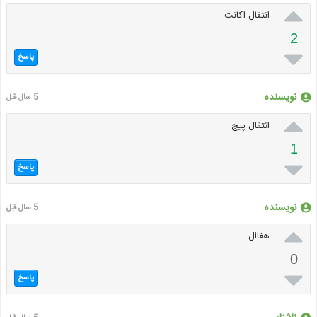

انتقال اکانت
2

پاسخ
نویسنده
5 سال قبل

انتقال پیج
1

پاسخ
نویسنده
5 سال قبل

هغاال
0

پاسخ