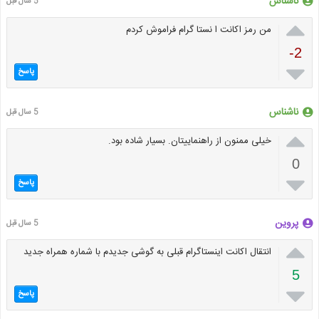
ناشناس
5 سال قبل

من رمز اکانت ا نستا گرام فراموش کردم
-2

پاسخ
ناشناس
5 سال قبل

خیلی ممنون از راهنماییتان. بسیار شاده بود.
0

پاسخ
پروین
5 سال قبل

انتقال اکانت اینستاگرام قبلی به گوشی جدیدم با شماره همراه جدید
5

پاسخ