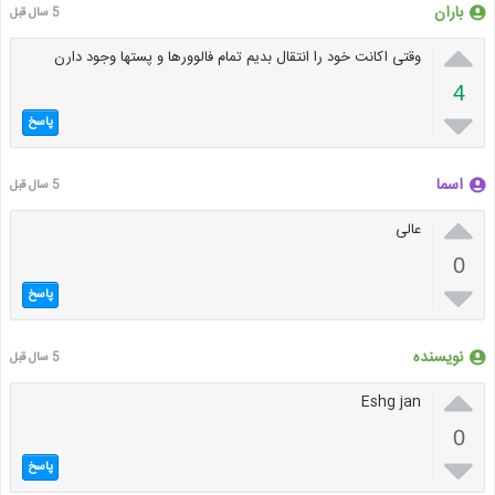
باران
5 سال قبل

وقتی اکانت خود را انتقال بدیم تمام فالوورها و پستها وجود دارن
4

پاسخ
اسما
5 سال قبل

عالی
0

پاسخ
نویسنده
5 سال قبل

Eshg jan
0

پاسخ