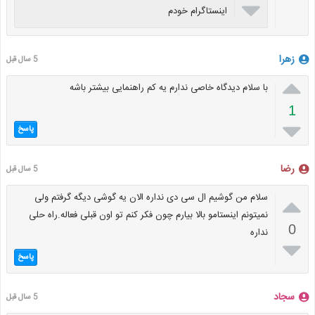

اینستاگرام خودم
زهرا
5 سال قبل

با سلام دیدگاه خاصی ندارم یه کم راهنمایی بیشتر باشه
1

پاسخ
رضا
5 سال قبل

سلام من گوشیم ال سی دی نداره الان یه گوشی دیگه گرفتم ولی
نمیتونم اینستامو بالا بیارم چون فکر کنم تو اون قبلی فعاله.راه حلی
0
نداره

پاسخ
سجاد
5 سال قبل