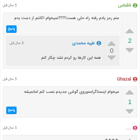
ناشناس
5 سال قبل
منم رمز یادم رفته راه حلی هست؟؟؟؟نمیخوام اکانتم از دست بدم

پاسخ

2
طیبه محمدی
5 سال قبل

0

همه این کارها رو کردم نشد چکار کنم
Ghazal
5 سال قبل

میخوام اینستاگرامموروی گوشی جدیدم نصب کنم امانمیشه
1

پاسخ
....
5 سال قبل