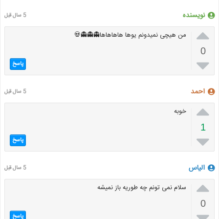
نویسنده
5 سال قبل

من هیچی نمیدونم یوها هاهاهاها👻👻👻💀
0

پاسخ
احمد
5 سال قبل

خوبه
1

پاسخ
الیاس
5 سال قبل

سلام نمی تونم چه طوریه باز نمیشه
0

پاسخ