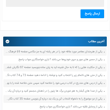
ارسال پاسخ
آخرین مطالب
یکی از هنرمندان معاصر مورد علاقه خود را در هر رشته ای به جز عکاسی صفحه 69 فرهنگ و هنر نهم
یکی از مسیر های عبور و مرور خودروها می باشد ؟ بازی خواستگاری جواب پاسخ
یکی از حکایت هایی را که تا به حال شنیده اید به زبان ساده بنویسید صفحه 97 نگارش ششم دبستان
یکی از متن های ناتمام زیر را انتخاب کنید و نوشته را ادامه دهید صفحه 73 و 74 کتاب نگارش فارسی پنجم دبستان
یکی از درس های مندرج در کتاب درسی خود را خلاصه کنید سپس متن خلاصه شده را با بهره گیری از روش های دسته بندی نمودار جدول نقشه مفهومی نشان دهید صفحه 118 نگارش یازدهم
یکی از صدا های آبشار به هم خوردن برگ ها زنبور را در ذهنتان مجسم کنید و درباره آن یک بند بنویسید صفحه 11 نگارش پنجم
یکی از دو موضوع را به دلخواه انتخاب کن و یک بند درباره آن بنویس صفحه 35 کتاب نگارش فارسی سوم
یکی از وسایل نقلیه می باشد ؟ بازی خواستگاری جواب پاسخ