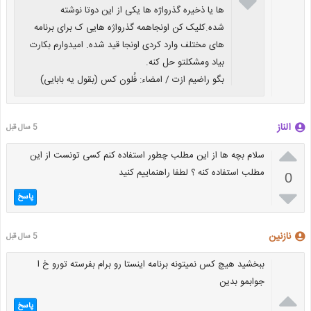

ها یا ذخیره گذرواژه ها یکی از این دوتا نوشته
شده.کلیک کن اونجاهمه گذرواژه هایی ک برای برنامه
های مختلف وارد کردی اونجا قید شده. امیدوارم بکارت
بیاد ومشکلتو حل کنه.
بگو راضیم ازت / امضاء: فُلون کس (بقول یه بابایی)
الناز
5 سال قبل

سلام بچه ها از این مطلب چطور استفاده کنم کسی تونست از این
مطلب استفاده کنه ؟ لطفا راهنماییم کنید
0

پاسخ
نازنین
5 سال قبل
ببخشید هیچ کس نمیتونه برنامه اینستا رو برام بفرسته تورو خ ا
جوابمو بدین

پاسخ