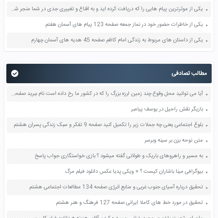
یکی از موثرترین پیام هایی را که دریافت کرده اید و به اقناع و تغییری جدی در شما منجر شده است برسی کنید و علت این تاثیر گذاری قابل توجه را بنویسید صفحه 52 تفکر و سواد رسانه ای دهم
یکی از خاطرات حضور خود در نماز جمعه صفحه 123 پیام های آسمان هفتم
یکی از داستان های مربوط به زندگی امام کاظم صفحه 45 هدیه های آسمان چهارم
مطالب تصادفی
آیا می توانید محل وقوع چند زمین لرزه بزرگ را که در کشور ما رخ داده است نام ببرید صفحه 89 آمادگی دفاعی نهم
بازیگر نقش راحیل در یوسف پیامبر
بلوغ اجتماعی یعنی چه جملات زیر را تکمیل کنید صفحه 9 تفکر و سبک زندگی پسران هشتم
متن نوحه بزن بر سينه وبرسر
به مسیر و راهروهای باریک و طولانی گفته میشود ؟ بازی خواستگاری جواب پاسخ
بیوگرافی مینا باشاران کیست ؟ + ویکی پدیا عکس دانلود فیلم مرگ
تحقیق درباره آسیای جنوب غربی و منابع انرژی صفحه 134 مطالعات اجتماعی هشتم
تحقیق در مورد خط های کاملا ایرانی صفحه 127 فرهنگ و هنر هشتم