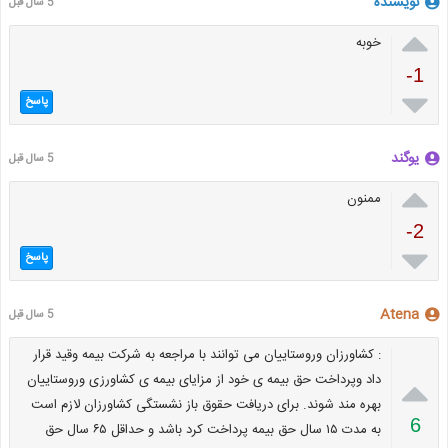
نویسنده
5 سال قبل

خوبه
-1

پاسخ
یوگند
5 سال قبل

ممنون
-2

پاسخ
Atena
5 سال قبل
: کشاورزان وروستاییان می توانند با مراجعه به شرکت بیمه وقید قرار

داد وپرداخت حق بیمه ی خود از مزایای بیمه ی کشاورزی وروستاییان
بهره مند شوند. برای دریافت حقوق باز نشستگی کشاورزان لازم است
6
به مدت ۱۵ سال حق بیمه پرداخت کرد باشد و حداقل ۶۵ سال حق