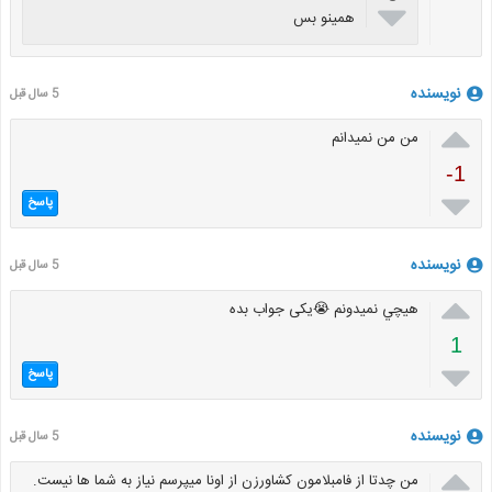

همینو بس
نویسنده
5 سال قبل

من من نمیدانم
-1

پاسخ
نویسنده
5 سال قبل

هيچي نمیدونم 😭یکی جواب بده
1

پاسخ
نویسنده
5 سال قبل

من چدتا از فامبلامون کشاورزن از اونا میپرسم نیاز به شما ها نیست.