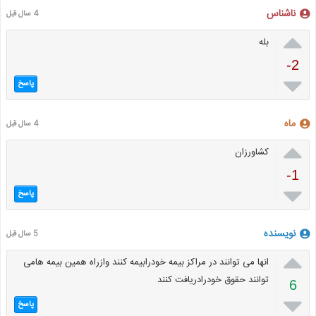
ناشناس
4 سال قبل

بله
-2

پاسخ
ماه
4 سال قبل

کشاورزان
-1

پاسخ
نویسنده
5 سال قبل

انها می توانند در مراکز بیمه خودرابیمه کنند وازراه همین بیمه هامی
توانند حقوق خودرادریافت کنند
6

پاسخ