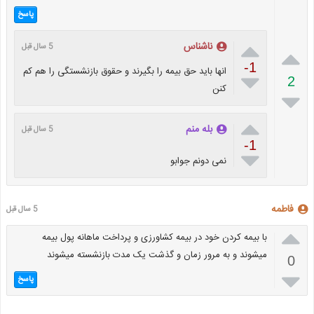
پاسخ

ناشناس
5 سال قبل

-1
انها باید حق بیمه را بگیرند و حقوق بازنشستگی را هم کم

2
کنن


بله منم
5 سال قبل
-1

نمی دونم جوابو
فاطمه
5 سال قبل

با بیمه کردن خود در بیمه کشاورزی و پرداخت ماهانه پول بیمه
میشوند و به مرور زمان و گذشت یک مدت بازنشسته میشوند
0

پاسخ