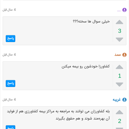
...
4 سال قبل

خیلی سوال ها سخته؟‌؟؟
3

پاسخ
ممد
4 سال قبل

کشاورزا خودشون رو بیمه میکنن
1

پاسخ
غریبه
4 سال قبل

بله کشاورزان می توانند به مراجعه به مراکز بیمه کشاورزی هم از فواید
آن بهره‌مند شوند و هم حقوق بگیرند
2
پاسخ