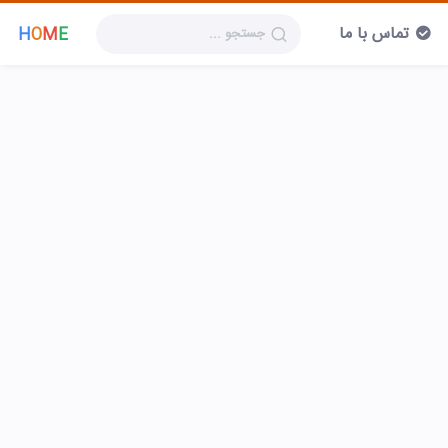
تماس با ما
H
O
M
E