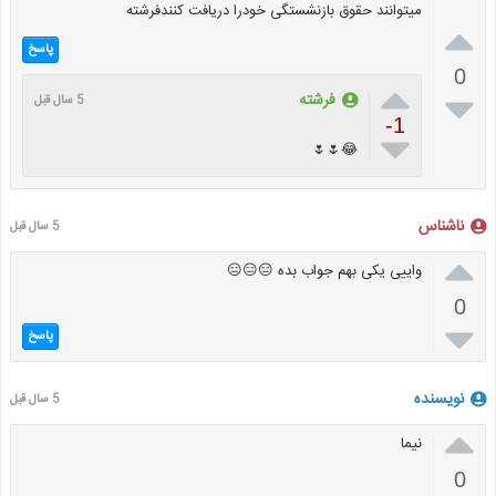
میتوانند حقوق بازنشستگی خودرا دریافت کنندفرشته

پاسخ
0


فرشته
5 سال قبل
-1

😂🌷🌷
ناشناس
5 سال قبل

واییی یکی بهم جواب بده 😑😑😑
0

پاسخ
نویسنده
5 سال قبل

نیما
0