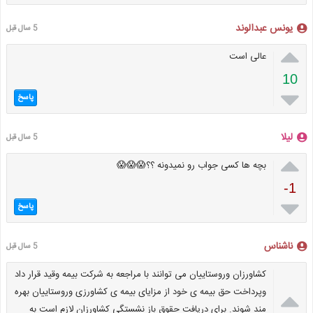
یونس عبدالوند
5 سال قبل

عالی است
10

پاسخ
لیلا
5 سال قبل

بچه ها کسی جواب رو نمیدونه ؟؟😱😱😱
-1

پاسخ
ناشناس
5 سال قبل
کشاورزان وروستاییان می توانند با مراجعه به شرکت بیمه وقید قرار داد

وپرداخت حق بیمه ی خود از مزایای بیمه ی کشاورزی وروستاییان بهره
مند شوند. برای دریافت حقوق باز نشستگی کشاورزان لازم است به