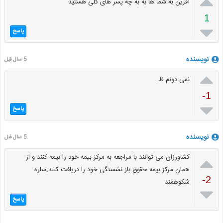

آفرین به شما ها به به چه پسر های گلی هستید
1

پاسخ
نویسنده
5 سال قبل

نمی دونم ظ
-1

پاسخ
نویسنده
5 سال قبل

کشاورزان می توانند با مراجعه به مرکز بیمه خود را بیمه کنند و از
همان مرکز بیمه حقوق باز نشستگی خود را دریافت کنند.ساره
-2
شکوهمند

پاسخ