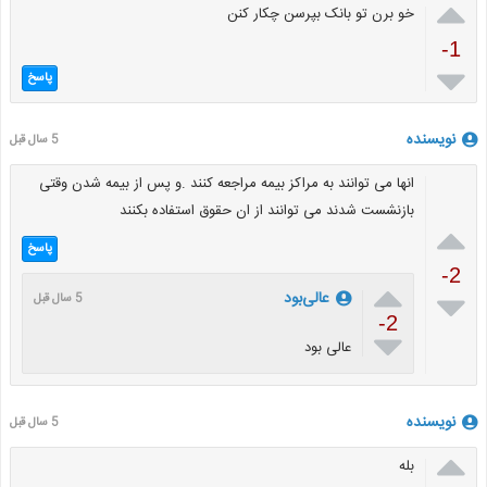

خو برن تو بانک بپرسن چکار کنن
-1

پاسخ
نویسنده
5 سال قبل
انها می توانند به مراکز بیمه مراجعه کنند .و پس از بیمه شدن وقتی
بازنشست شدند می توانند از ان حقوق استفاده بکنند

پاسخ
-2


عالی‌بود
5 سال قبل
-2

عالی بود
نویسنده
5 سال قبل

بله