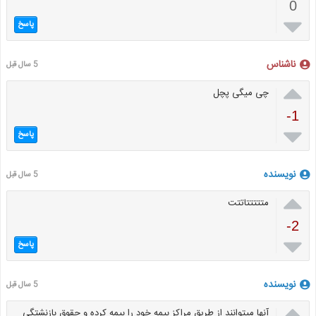
0

پاسخ
ناشناس
5 سال قبل

چی میگی پچل
-1

پاسخ
نویسنده
5 سال قبل

متتتتتاتتت
-2

پاسخ
نویسنده
5 سال قبل

آنها میتوانند از طریق مراکز بیمه خود را بیمه کرده و حقوق بازنشتگی