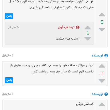
انها مى تونن با مراجعه به بن دفاتر بيمه خود را بيمه كنن و 15 سال
حق بيكه پوداخت كنن تا حقوق بازنشستگى بگيرن

پاسخ
5


ترسا فیدگول
5 سال قبل
1

امشب میام پیشت
نویسنده
5 سال قبل

آنها در مراکز مختلف خود را بیمه می کنند و برای دریافت حقوق باز
نشستم لازم است ۱۵ سال حق بیمه پرداخت کنن
-1

پاسخ
نویسنده
5 سال قبل

کصشعر میگن