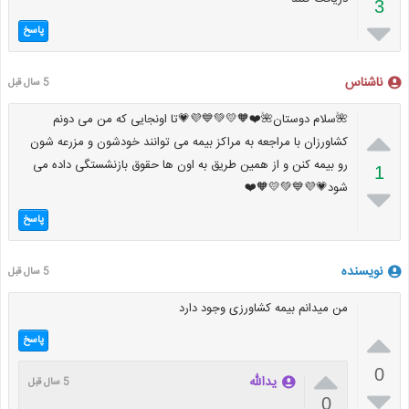
3

پاسخ
ناشناس
5 سال قبل
🌺سلام دوستان🌺❤️🧡💛💚💙💜💗تا اونجایی که من می دونم

کشاورزان با مراجعه به مراکز بیمه می توانند خودشون و مزرعه شون
رو بیمه کنن و از همین طریق به اون ها حقوق بازنشستگی داده می
1
شود💗💜💙💚💛🧡❤️

پاسخ
نویسنده
5 سال قبل
من میدانم بیمه کشاورزی وجود دارد

پاسخ

0
یدالله
5 سال قبل

0