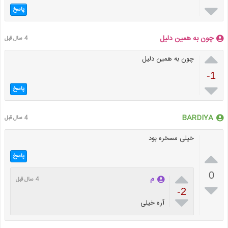

پاسخ
چون به همین دلیل
4 سال قبل

چون به همین دلیل
-1

پاسخ
BARDIYA
4 سال قبل
خیلی مسخره بود

پاسخ

0
م
4 سال قبل

-2

آره خیلی