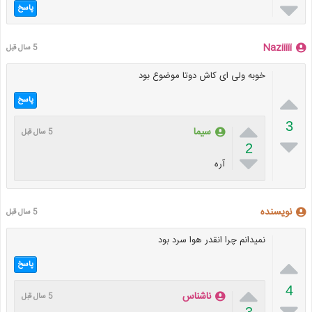

پاسخ
Naziiiii
5 سال قبل
خوبه ولی ای کاش دوتا موضوع بود

پاسخ

3
سیما
5 سال قبل

2

آره
نویسنده
5 سال قبل
نمیدانم چرا انقدر هوا سرد بود

پاسخ

4
ناشناس
5 سال قبل
