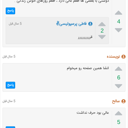
دوستی با بعضی ها طعم عالی دارد ، طعم روزهای خوش زندگی .

پاسخ

4
فاطی پرسپولیسی✌
5 سال قبل

2

قررررررررر
نویسنده
5 سال قبل

انشا همین صفحه رو میخوام
6

پاسخ
سالح
5 سال قبل

عالی بود حرف نداشت
5