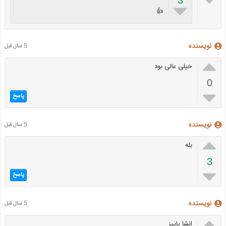
3

👍
نویسنده
5 سال قبل

خیلی عالی بود
0

پاسخ
نویسنده
5 سال قبل

بله
3

پاسخ
نویسنده
5 سال قبل

انشا پاییز