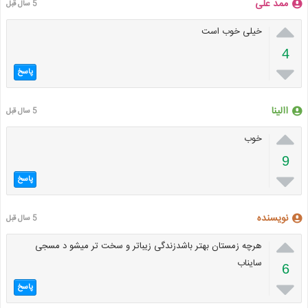
ممد علی
5 سال قبل

خیلی خوب است
4

پاسخ
االینا
5 سال قبل

خوب
9

پاسخ
نویسنده
5 سال قبل

هرچه زمستان بهتر باشدزندگی زیباتر و سخت تر میشو د مسجی
سایناب
6

پاسخ