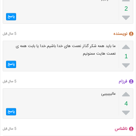
2

پاسخ
نویسنده
5 سال قبل

ما باید همه شکر گذار نعمت های خدا باشیم.خدا یا بابت همه ی
نعمت هایت ممنونیم
1

پاسخ
فرزام
5 سال قبل

عالیییییی
4

پاسخ
ناشناس
5 سال قبل