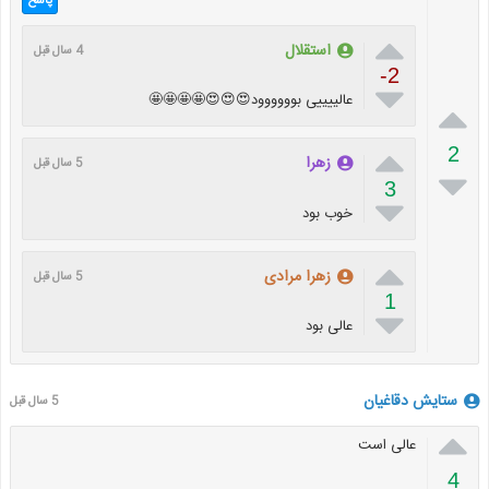
پاسخ

استقلال
4 سال قبل
-2

عالییییی بوووووود😍😍😍🤩🤩🤩🤩


2
زهرا
5 سال قبل

3

خوب بود

زهرا مرادی
5 سال قبل
1

عالی بود
ستایش دقاغیان
5 سال قبل

عالی است
4