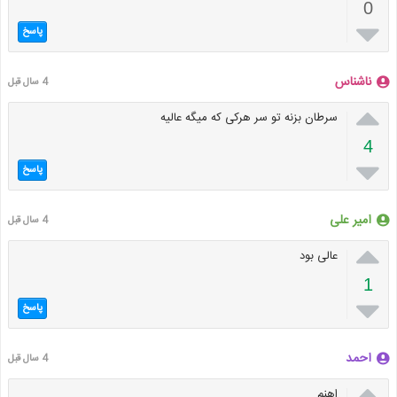
0

پاسخ
ناشناس
4 سال قبل

سرطان بزنه تو سر هرکی که میگه عالیه
4

پاسخ
امیر علی
4 سال قبل

عالی بود
1

پاسخ
احمد
4 سال قبل

اهنم