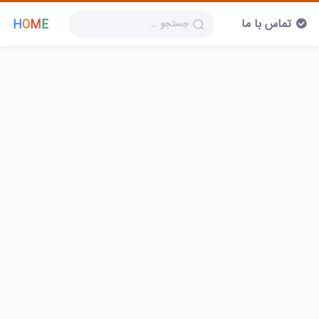
تماس با ما
H
O
M
E