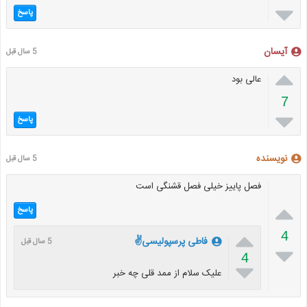

پاسخ
آیسان
5 سال قبل

عالی بود
7

پاسخ
نویسنده
5 سال قبل
فصل پاییز خیلی فصل قشنگی است

پاسخ

4
فاطی پرسپولیسی✌
5 سال قبل

4

علیک سلام از ممد قلی چه خبر