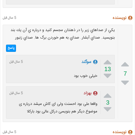
نویسنده
5 سال قبل
يكي از صداهاي زير را در ذهنتان مجسم كنيد و درباره ي آن يك بند
بنويسيد. صداي آبشار. صداي به هم خوردن برگ ها. صداي زنبور
پاسخ


سوگند
5 سال قبل
13

7
خیلی خوب بود


بهزاد
5 سال قبل
3
واقعا علی بود احسنت ولی ای کاش میشد درباره ی

موضوع دیگر هم بنویسی درکل عالی بود بارکلا
نویسنده
5 سال قبل