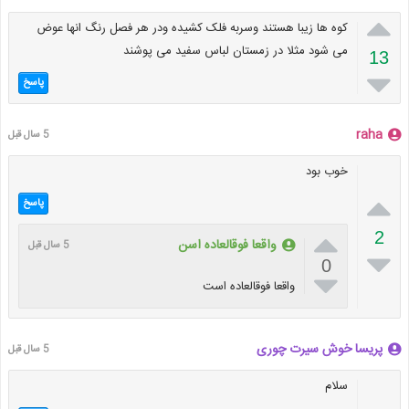

کوه ها زیبا هستند وسربه فلک کشیده ودر هر فصل رنگ انها عوض
می شود مثلا در زمستان لباس سفید می پوشند
13

پاسخ
raha
5 سال قبل
خوب بود

پاسخ

2
واقعا فوقالعاده اسن
5 سال قبل

0

واقعا فوقالعاده است
پریسا خوش سیرت چوری
5 سال قبل
سلام