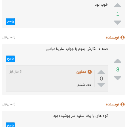

خوب بود
1

پاسخ
نویسنده
5 سال قبل
صفه ۱۰ نگارش پنجم با جواب سارینا عباسی

پاسخ

3
ممنون
5 سال قبل

0

خط ششم
نویسنده
5 سال قبل
کوه های با برف سفید سر پوشیده بود
پاسخ