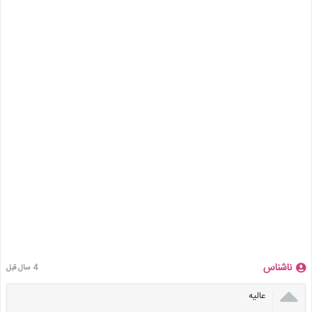
ناشناس
4 سال قبل

عالیه