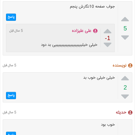
جواب صفحه 10نگارش پنجم

پاسخ

5
علی علیزاده
5 سال قبل

-1

خیلی خیلییییییییییییییییییی بد دود
نویسنده
5 سال قبل

خیلی خیلی خوب بد
2

پاسخ
حدیثه
5 سال قبل
خوب بود