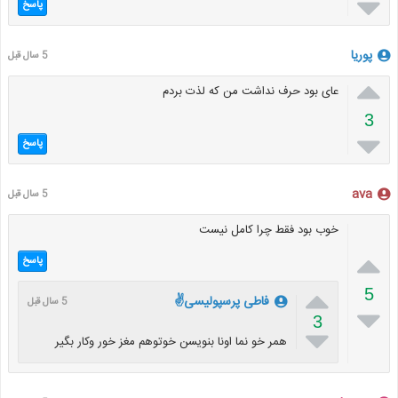

پاسخ
پوریا
5 سال قبل

عای بود حرف نداشت من که لذت بردم
3

پاسخ
ava
5 سال قبل
خوب بود فقط چرا کامل نیست

پاسخ

5
فاطی پرسپولیسی✌
5 سال قبل

3

همر خو نما اونا بنویسن خوتوهم مغز خور وکار بگیر