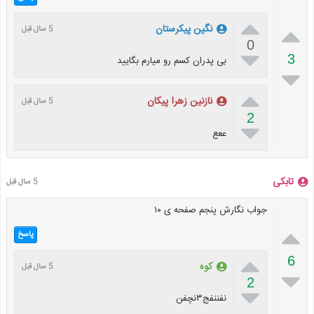


نگین پیکرستان
5 سال قبل
0

3
بی پدران کسم رو میارم بگایید


نازنین زهرا پیکان
5 سال قبل
2

ععع
تابکی
5 سال قبل
جواب نگارش پنجم صفحه ی ۱۰

پاسخ

6
کوه
5 سال قبل

2

نفننفج۳نچفن