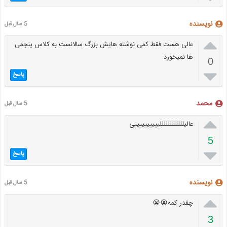
نویسنده
5 سال قبل

عالی هست فقط کمی نوشته هایش بزرگ سالانست به کلاس پنجمی
ها نمیخورد
0

پاسخ
محمد
5 سال قبل

عالیللللللللللللییییییییییی
5

پاسخ
نویسنده
5 سال قبل

چقدر کمه😭😭
3