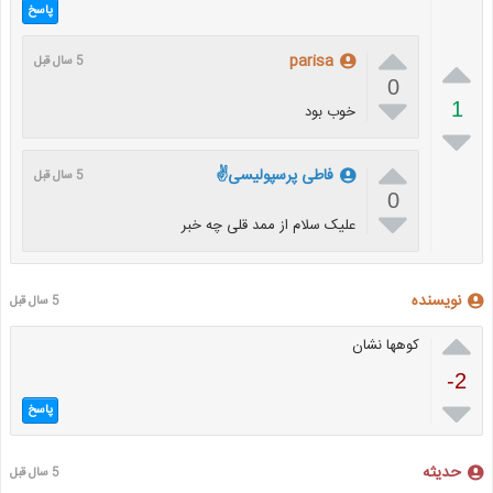
پاسخ


parisa
5 سال قبل
0

1
خوب بود


فاطی پرسپولیسی✌
5 سال قبل
0

علیک سلام از ممد قلی چه خبر
نویسنده
5 سال قبل

کوهها نشان
-2

پاسخ
حدیثه
5 سال قبل