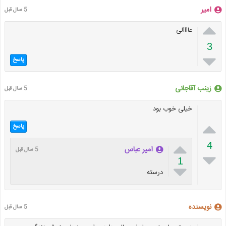
امیر
5 سال قبل

عاااالی
3

پاسخ
زینب آقاجانی
5 سال قبل
خیلی خوب بود

پاسخ

4
امیر عباس
5 سال قبل

1

درسته
نویسنده
5 سال قبل