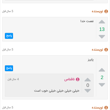
نویسنده
5 سال قبل

نعمت خدا
13

پاسخ
نویسنده
5 سال قبل
پاییز

پاسخ

2
ناشناس
4 سال قبل

0

خیلی خیلی خیلی خیلی خوب است
نویسنده
5 سال قبل