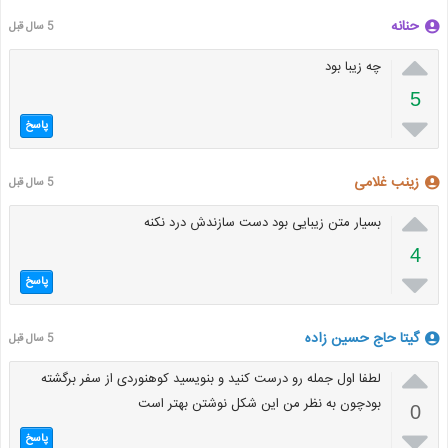
حنانه
5 سال قبل

چه زیبا بود
5

پاسخ
زینب غلامی
5 سال قبل

بسیار متن زیبایی بود دست سازندش درد نکنه
4

پاسخ
گیتا حاج حسین زاده
5 سال قبل

لطفا اول جمله رو درست کنید و بنویسید کوهنوردی از سفر برگشته
بودچون به نظر من این شکل نوشتن بهتر است
0

پاسخ