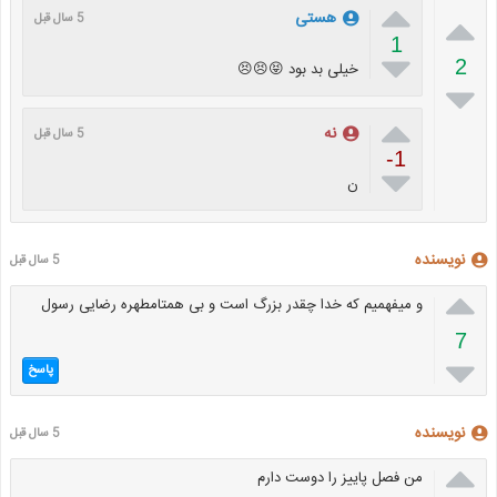


هستی
5 سال قبل
1

2
خیلی بد بود 😝😣😣


نه
5 سال قبل
-1

ن
نویسنده
5 سال قبل

و میفهمیم که خدا چقدر بزرگ است و بی همتامطهره رضایی رسول
7

پاسخ
نویسنده
5 سال قبل

من فصل پاییز را دوست دارم