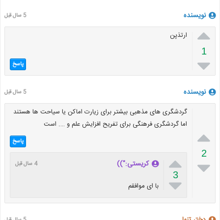
نویسنده
5 سال قبل

ارتذپن
1

پاسخ
نویسنده
5 سال قبل
گردشگری های مذهبی بیشتر برای زیارت اماکن یا سیاحت ها هستند
اما گردشگری فرهنگی برای تفریح افزایش علم و …. است

پاسخ
2


کریستی:"))
4 سال قبل
3

با ای موافقم