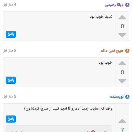
دیانا رحیمی
4 سال قبل

نسبتا خوب بود
0

پاسخ
هیچ نمی دانم
5 سال قبل

خوب بود
0

پاسخ
نویسنده
5 سال قبل
واقعا که !سایت زدید آدمارو نا امید کنید از سرچ کردنشون؟

پاسخ

7