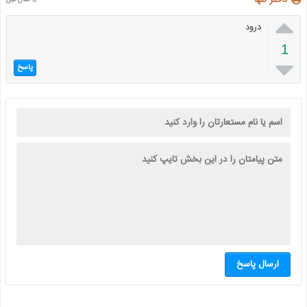
دختر تنها
5 سال قبل

درود
1

پاسخ
ارسال پاسخ