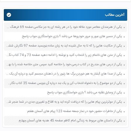
آخرین مطالب
یکی از هنرمندان معاصر مورد علاقه خود را در هر رشته ای به جز عکاسی صفحه 69 فرهنگ و هنر نهم
یکی از مسیر های عبور و مرور خودروها می باشد ؟ بازی خواستگاری جواب پاسخ
یکی از حکایت هایی را که تا به حال شنیده اید به زبان ساده بنویسید صفحه 97 نگارش ششم دبستان
یکی از متن های ناتمام زیر را انتخاب کنید و نوشته را ادامه دهید صفحه 73 و 74 کتاب نگارش فارسی پنجم دبستان
یکی از درس های مندرج در کتاب درسی خود را خلاصه کنید سپس متن خلاصه شده را با بهره گیری از روش های دسته بندی نمودار جدول نقشه مفهومی نشان دهید صفحه 118 نگارش یازدهم
یکی از صدا های آبشار به هم خوردن برگ ها زنبور را در ذهنتان مجسم کنید و درباره آن یک بند بنویسید صفحه 11 نگارش پنجم
یکی از دو موضوع را به دلخواه انتخاب کن و یک بند درباره آن بنویس صفحه 35 کتاب نگارش فارسی سوم
یکی از وسایل نقلیه می باشد ؟ بازی خواستگاری جواب پاسخ
یکی از موثرترین پیام هایی را که دریافت کرده اید و به اقناع و تغییری جدی در شما منجر شده است برسی کنید و علت این تاثیر گذاری قابل توجه را بنویسید صفحه 52 تفکر و سواد رسانه ای دهم
یکی از خاطرات حضور خود در نماز جمعه صفحه 123 پیام های آسمان هفتم
یکی از داستان های مربوط به زندگی امام کاظم صفحه 45 هدیه های آسمان چهارم