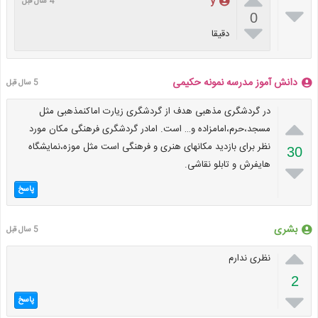
y
4 سال قبل

0

دقیقا
دانش آموز مدرسه نمونه حکیمی
5 سال قبل
در گردشگری مذهبی هدف از گردشگری زیارت اماکنمذهبی مثل

مسجد،حرم،امامزاده و… است. امادر گردشگری فرهنگی مکان مورد
نظر برای بازدید مکانهای هنری و فرهنگی است مثل موزه،نمایشگاه
30
هایفرش و تابلو نقاشی.

پاسخ
بشری
5 سال قبل

نظری ندارم
2

پاسخ