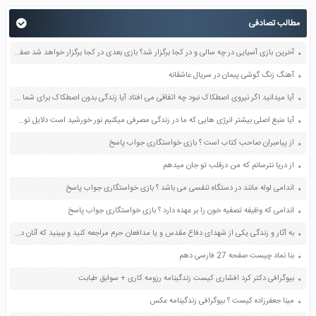
مطالب تصادفی
آخرین بازی آسیایی در چه سالی و در کجا برگزار شد؟ بازی بعدی در کجا برگزار خواهد شد صفحه 118 مطالعات اجتماعی هشتم
آهنگ زنگ گوشی پیمان در سریال عاشقانه
آیا میدانید اگر نیروی اصطکاک نبود چه اتفاقی می افتاد آیا زندگی بدون اصطکاک برای شما قابل تصور است صفحه 59 علوم ششم
آیا منبع اصلی بیشتر انرژی هایی که ما در زندگی مصرفی میکنیم نور خورشید است دلایل توضیح صفحه 71 علوم ششم
از پیامبران صاحب کتاب است ؟ بازی خواستگاری جواب پاسخ
از دریا نترسانم که من درقلب تو جان میدهم
اندامی لوله مانند در دستگاه تنفسی می باشد ؟ بازی خواستگاری جواب پاسخ
اندامی که وظیفه تصفیه خون را بر عهده دارد ؟ بازی خواستگاری جواب پاسخ
به آثار و زندگی یکی از شهدای دفاع مقدس و یا مدافعان حرم مراجعه کنید و ببینید که آنان درباره زندگی و مرگ چگونه می اندیشیدند انگیزه شهادت طلبی آنها چه بوده است صفحه 47 دین و زندگی دهم
بنا نماد چیست صفحه 27 فارسی دهم
بیوگرافی دکتر کرد افشاری کیست زندگینامه رزومه کاری + سوابق طبابت
مینا جعفرزاده کیست ؟ بیوگرافی زندگینامه عکس