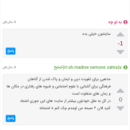
به تو چه
4 سال قبل

سایتتون خیلی بده
-1

پاسخ
H.sh.madrse nemone zahra)s(خخخ
4 سال قبل
مذهبی برای تقویت دین و ایمان و پاک شدن از گناهان

فرهنگی برای آشنایی با علوم اجتماعی و شیوه های رفتاری در مکان ها
و زمان های متفاوت است
0
در کل به عقل خودتون بیشتر از سایت های این جوری اعتماد

کنید.الان ۶ صبحه من اومدم چک کنم ۸ امتحانه
پاسخ