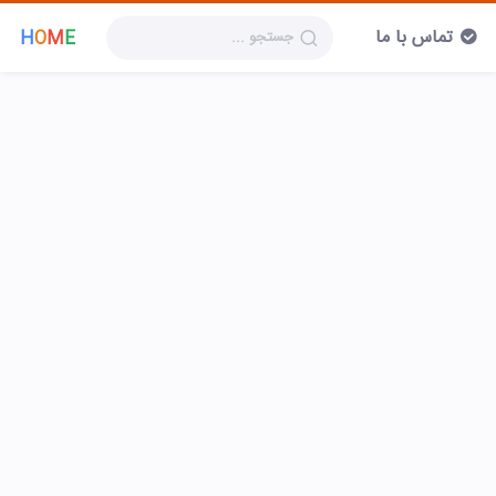
تماس با ما
H
O
M
E