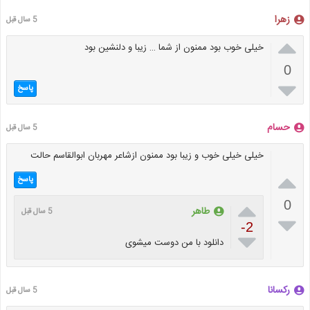
زهرا
5 سال قبل

خیلی خوب بود ممنون از شما … زیبا و دلنشین بود
0

پاسخ
حسام
5 سال قبل
خیلی خیلی خوب و زیبا بود ممنون ازشاعر مهربان ابوالقاسم حالت

پاسخ

0
طاهر
5 سال قبل

-2

دانلود با من دوست میشوی
رکسانا
5 سال قبل