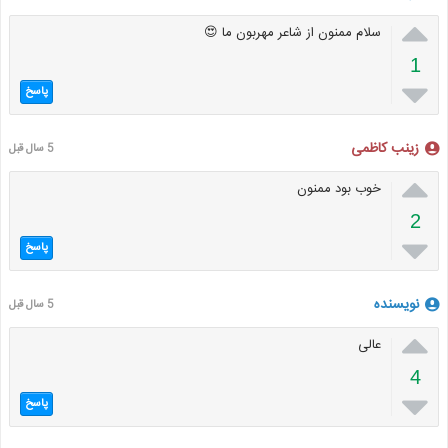

سلام ممنون از شاعر مهربون ما 😍
1

پاسخ
زینب کاظمی
5 سال قبل

خوب بود ممنون
2

پاسخ
نویسنده
5 سال قبل

عالی
4

پاسخ