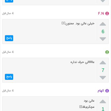

F.N
4 سال قبل

خیلی عالی بود. ممنون👌🏻
6

پاسخ
4 سال قبل

عاااااالی حرف نداره
7

پاسخ
الهام
4 سال قبل

عالی بود
مچکرم🙏🏻
1