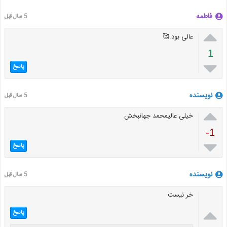
فاطمه
5 سال قبل

عالی بود.🥰
1

پاسخ
نویسنده
5 سال قبل

خیلی عالیمحمد جهانبخش
-1

پاسخ
نویسنده
5 سال قبل
خر نیست

پاسخ