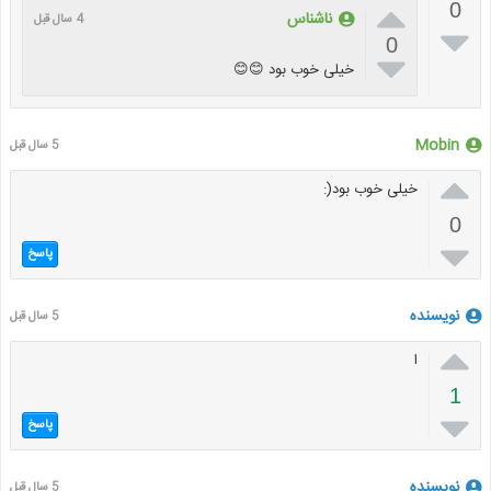

0
ناشناس
4 سال قبل

0

خیلی خوب بود 😊😊
Mobin
5 سال قبل

خیلی خوب بود(:
0

پاسخ
نویسنده
5 سال قبل

ا
1

پاسخ
نویسنده
5 سال قبل