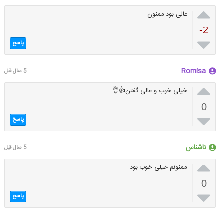

عالی بود ممنون
-2

پاسخ
Romisa
5 سال قبل

خیلی خوب و عالی گفتن👍👌
0

پاسخ
ناشناس
5 سال قبل

ممنونم خیلی خوب بود
0

پاسخ