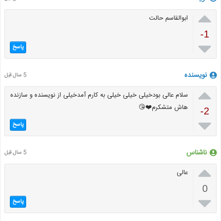

ابوالقاسم حالت
-1

پاسخ
نویسنده
5 سال قبل

سلام عالی بودخیلی خیلی خیلی به کارم آمدخیلی از نویسنده و سازنده
هاش متشکرم❤️😘
-2

پاسخ
ناشناس
5 سال قبل

عالی
0

پاسخ