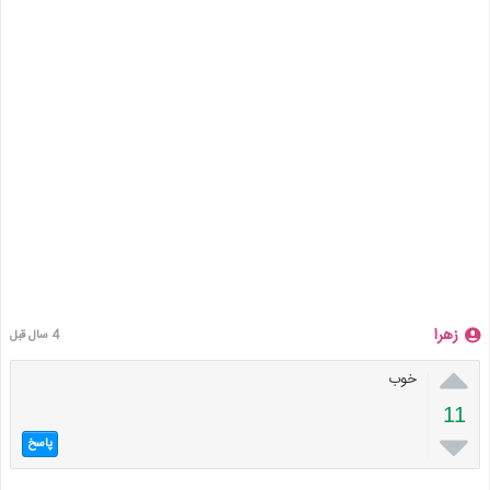
زهرا
4 سال قبل

خوب
11

پاسخ