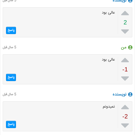
نویسنده
5 سال قبل

عالی بود
2

پاسخ
من
5 سال قبل

عالی بود
-1

پاسخ
نویسنده
5 سال قبل

نمیدونم
-2

پاسخ