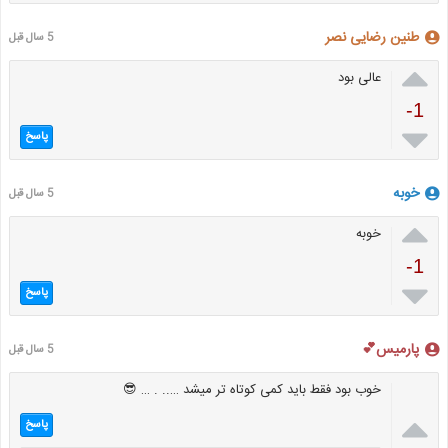
طنین رضایی نصر
5 سال قبل

عالی بود
-1

پاسخ
خوبه
5 سال قبل

خوبه
-1

پاسخ
پارمیس💕
5 سال قبل
خوب بود فقط باید کمی کوتاه تر میشد ….. . … 😎

پاسخ