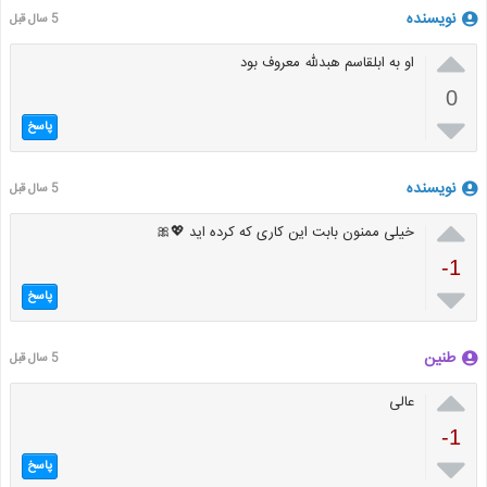
نویسنده
5 سال قبل

او به ابلقاسم هبدلله معروف بود
0

پاسخ
نویسنده
5 سال قبل

خیلی ممنون بابت این کاری که کرده اید 💖🎀
-1

پاسخ
طنین
5 سال قبل

عالی
-1

پاسخ