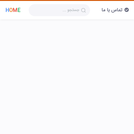
تماس با ما
H
O
M
E