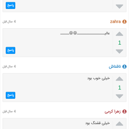

پاسخ
zahra
4 سال قبل

عالیـــــــــــــــــــ😝😝ــــــ
1

پاسخ
ناشناش
4 سال قبل

خیلی خوب بود
1

پاسخ
زهرا کرمی
4 سال قبل

خیلی قشنگ بود