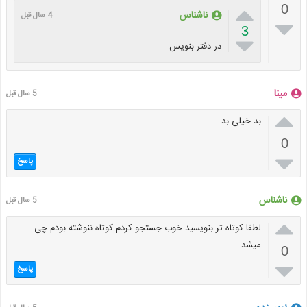

0
ناشناس
4 سال قبل

3

در دفتر بنویس.
مینا
5 سال قبل

بد خیلی بد
0

پاسخ
ناشناس
5 سال قبل

لطفا کوتاه تر بنویسید خوب جستجو کردم کوتاه ننوشته بودم چی
میشد
0

پاسخ