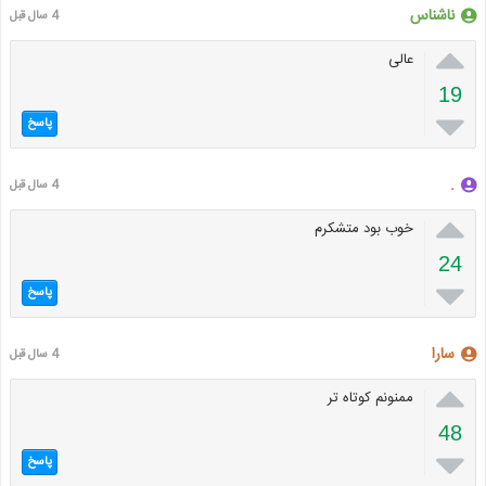
ناشناس
4 سال قبل

عالی
19

پاسخ
.
4 سال قبل

خوب بود متشکرم
24

پاسخ
سارا
4 سال قبل

ممنونم کوتاه تر
48

پاسخ