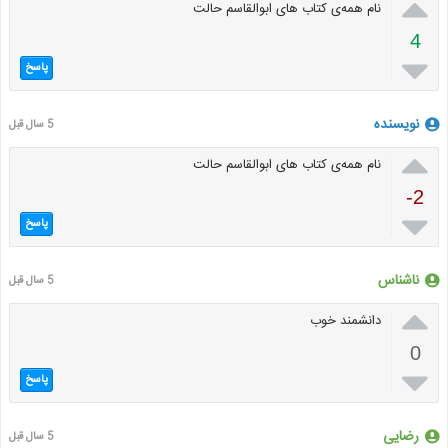

نام همەی کتاب های ابوالقاسم حالت
4

پاسخ
نویسنده
5 سال قبل

نام همەی کتاب های ابوالقاسم حالت
-2

پاسخ
ناشناس
5 سال قبل

دانشمند خوب
0

پاسخ
رضایی
5 سال قبل