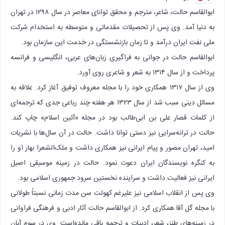
ابوالقاسم حالت، شاعر، مترجم و محقق توانای معاصر در سال ۱۲۹۸ در تهران
به دنیا آمد. وی پس از تحصیلات مقدماتی و متوسطه به استخدام شرکت
ملی نفت ایران درآمد و تا زمان بازنشستگی در خدمت این سازمان بود.
ابوالقاسم حالت در جوانی به فراگیری زبان‌های عربی، انگلیسی و فرانسه
پرداخت و از سال ۱۳۱۴ به شعر و شاعری روی آورد.
وی از سال ۱۳۱۷ همکاری خود را با مجله معروف توفیق آغاز کرد. علاقه به
مسائل دینی سبب شد از سال ۱۳۲۳ هر هفته چند رباعی جدی که ترجمه‌ای
از کلمات قصار علی بن ابی‌طالب بود در مجله «آئین اسلام» چاپ کند.
حالت در ترانه‌سرایی نیز دستی توانا داشت. حالت در آن سال‌ها با نشریات
امید، تهران مصور و پیام ایرانی نیز همکاری داشت و ملک‌الشعرا بهار او را
به کنگره نویسندگان ایران دعوت نمود. حالت در زمینه موسیقی اصیل
ایرانی نیز فعالیت داشت و سراینده نخستین سرود جمهوری اسلامی بود.
وی پس از انقلاب اسلامی نیز علیرغم کهولت سن مدت زمانی نسبتاً طولانی
با مجله گل آقا همکاری کرد. از ابوالقاسم حالت آثار ادبی و فرهنگی فراوانی
در زمینه‌های طنز، شعر، ادبیات و ترجمه باقی مانده‌است. وی در سوم آبان