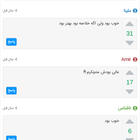
ملینا
4 سال قبل

خوب بود ولی اگه خلاصه بود بهتر بود
31

پاسخ
Amir
4 سال قبل

عالی بودش متچکرم🤞
17

پاسخ
ناشناس
4 سال قبل

خوب بود
6
پاسخ