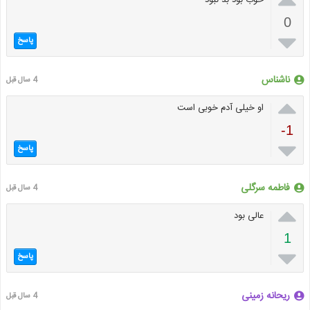
خوب بود بد نبود
0

پاسخ
ناشناس
4 سال قبل

او خیلی آدم خوبی است
-1

پاسخ
فاطمه سرگلی
4 سال قبل

عالی بود
1

پاسخ
ریحانه زمینی
4 سال قبل