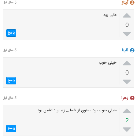
آیناز
5 سال قبل

عالی بود
0

پاسخ
الینا
5 سال قبل

خیلی خوب
0

پاسخ
زهرا
5 سال قبل

خیلی خوب بود ممنون از شما … زیبا و دلنشین بود
2

پاسخ