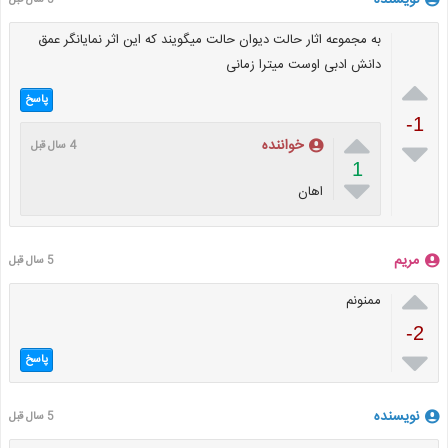
نویسنده
5 سال قبل
به مجموعه اثار حالت دیوان حالت میگویند که این اثر نمایانگر عمق
دانش ادبی اوست میترا زمانی

پاسخ
-1


خواننده
4 سال قبل
1

اهان
مریم
5 سال قبل

ممنونم
-2

پاسخ
نویسنده
5 سال قبل