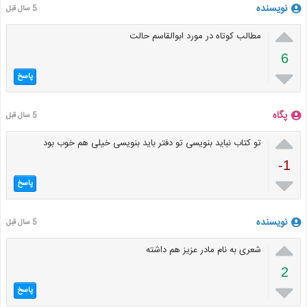
نویسنده
5 سال قبل

مطالب کوتاه در مورد ابوالقاسم حالت
6

پاسخ
پگاه
5 سال قبل

تو کتاب نباید بنویسی تو دفتر باید بنویسی خیلی هم خوب بود
-1

پاسخ
نویسنده
5 سال قبل

شعری به نام مادر عزیز هم داشته
2

پاسخ