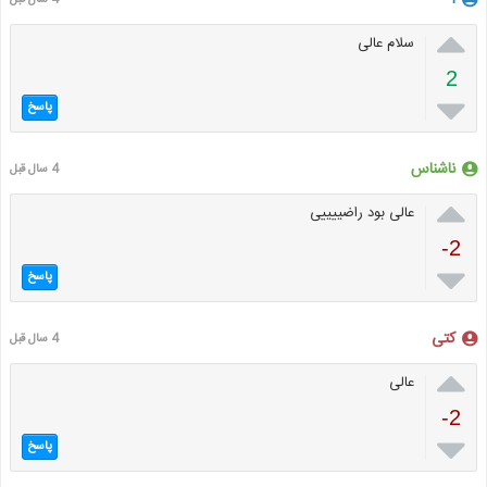
ا
4 سال قبل

سلام عالی
2

پاسخ
ناشناس
4 سال قبل

عالی بود راضییییی
-2

پاسخ
کتی
4 سال قبل

عالی
-2

پاسخ