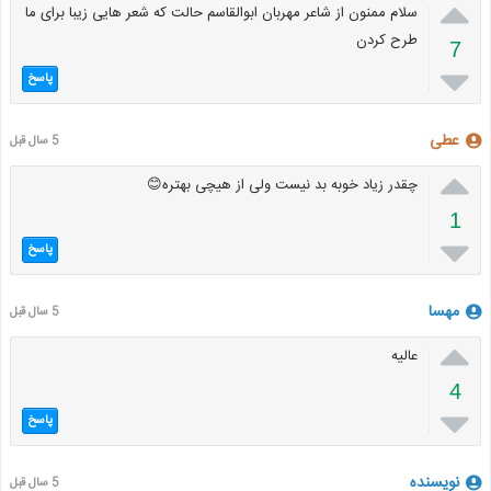

سلام ممنون از شاعر مهربان ابوالقاسم حالت که شعر هایی زیبا برای ما
طرح کردن
7

پاسخ
عطی
5 سال قبل

چقدر زیاد خوبه بد نیست ولی از هیچی بهتره😊
1

پاسخ
مهسا
5 سال قبل

عالیه
4

پاسخ
نویسنده
5 سال قبل