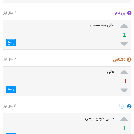
بی نام
4 سال قبل

عالی بود ممنون
1

پاسخ
ناشناس
4 سال قبل

عالی
-1

پاسخ
مونا
5 سال قبل

خیلی خوبن مرسی
1