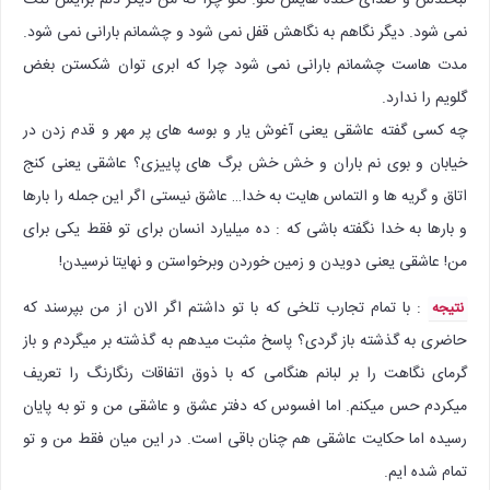
نمی شود. دیگر نگاهم به نگاهش قفل نمی شود و چشمانم بارانی نمی شود.
مدت هاست چشمانم بارانی نمی شود چرا که ابری توان شکستن بغض
گلویم را ندارد.
چه کسی گفته عاشقی یعنی آغوش یار و بوسه های پر مهر و قدم زدن در
خیابان و بوی نم باران و خش خش برگ های پاییزی؟ عاشقی یعنی کنج
اتاق و گریه ها و التماس هایت به خدا… عاشق نیستی اگر این جمله را بارها
و بارها به خدا نگفته باشی که : ده میلیارد انسان برای تو فقط یکی برای
من! عاشقی یعنی دویدن و زمین خوردن وبرخواستن و نهایتا نرسیدن!
: با تمام تجارب تلخی که با تو داشتم اگر الان از من بپرسند که
نتیجه
حاضری به گذشته باز گردی؟ پاسخ مثبت میدهم به گذشته بر میگردم و باز
گرمای نگاهت را بر لبانم هنگامی که با ذوق اتفاقات رنگارنگ را تعریف
میکردم حس میکنم. اما افسوس که دفتر عشق و عاشقی من و تو به پایان
رسیده اما حکایت عاشقی هم چنان باقی است. در این میان فقط من و تو
تمام شده ایم.