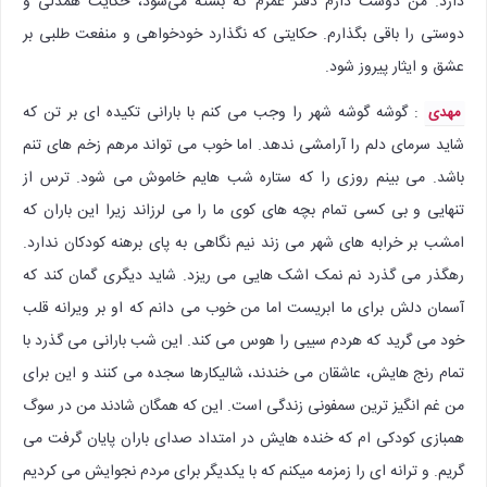
دارد. من دوست دارم دفتر عمرم که بسته می‌شود، حکایت همدلی و
دوستی را باقی بگذارم. حکایتی که نگذارد خودخواهی و منفعت طلبی بر
عشق و ایثار پیروز شود.
: گوشه گوشه شهر را وجب می کنم با بارانی تکیده ای بر تن که
مهدی
شاید سرمای دلم را آرامشی ندهد. اما خوب می تواند مرهم زخم های تنم
باشد. می بینم روزی را که ستاره شب هایم خاموش می شود. ترس از
تنهایی و بی کسی تمام بچه های کوی ما را می لرزاند زیرا این باران که
امشب بر خرابه های شهر می زند نیم نگاهی به پای برهنه کودکان ندارد.
رهگذر می گذرد نم نمک اشک هایی می ریزد. شاید دیگری گمان کند که
آسمان دلش برای ما ابریست اما من خوب می دانم که او بر ویرانه قلب
خود می گرید که هردم سیبی را هوس می کند. این شب بارانی می گذرد با
تمام رنج هایش، عاشقان می خندند، شالیکارها سجده می کنند و این برای
من غم انگیز ترین سمفونی زندگی است. این که همگان شادند من در سوگ
همبازی کودکی ام که خنده هایش در امتداد صدای باران پایان گرفت می
گریم. و ترانه ای را زمزمه میکنم که با یکدیگر برای مردم نجوایش می کردیم