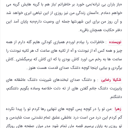
«باز باران بی ترانه/می خورد بر خاطراتم /باز هم با گریه هایش گریه می
خواهم دمادم…»آسمان زندگی من نیز روزی از این تباهی ابری خواهد شد
و آن روز من برای این شهر،تنها جمله ای وصیت دارم«به پایان آمد این
دفتر حکایت همچنان باقی».
: خاطراتت را بیادم اوردم همبازی کودکی هایم گله دارم از همه
نویسنده
چیز و همه کس آه از نبودنت و آه از ثانیه های ساعت ک هر ثانیه نبودنت را
ساعت ها به رخم می اورد کاش بودی یا که ای کاش که برمیگشتی…کاش
برگردی و بیایی اینجا کوچه دلتنگ صدای قدمت هست هنوز…
: و دلتنگ صدای لبخندهای شیرینت دلتنگ عاشقانه های
شکیلا رضایی
پاییزیت دلتنگ جانم گفتن های از ته دلت خلاصه وساده بگویم دلتنگتم،
دلتنگتم.
:‌من تو را در کوچه پس کوچه های تنهایی رها کردم تو را پیدا نکرده
زهرا
گم کردم این درد من است درد عاشقی.عشق تمام نشدنی ست شایدمن و
تو روزی به پایان برسیم قصه مان تمام شود مدر میان صفحه های روزگار