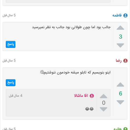
فاطمه
5 سال قبل

جالب بود اما چون طولانی بود جالب به نظر نمیرسید
3

پاسخ
رضا
5 سال قبل
اینو بنویسیم که تابلو میشه خودمون ننوشتیم🤔

پاسخ

6
اقا ماشالا
4 سال قبل

0

😂😂
هانیه
5 سال قبل