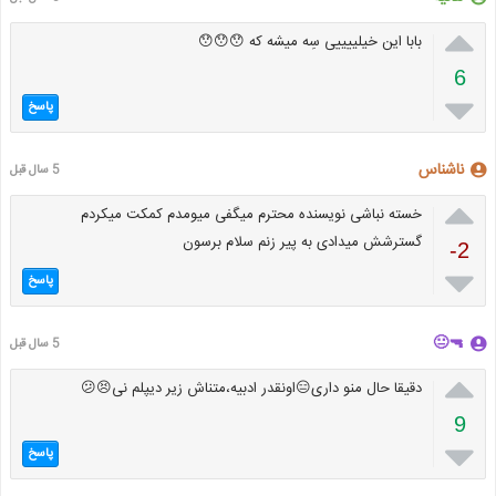

بابا این خیلییییی سِه میشه که 😯😯😯
6

پاسخ
ناشناس
5 سال قبل

خسته نباشی نویسنده محترم میگفی میومدم کمکت میکردم
گسترشش میدادی به پیر زنم سلام برسون
-2

پاسخ
🔫😐
5 سال قبل

دقیقا حال منو داری😑اونقدر ادبیه،متناش زیر دیپلم نی😣😕
9

پاسخ