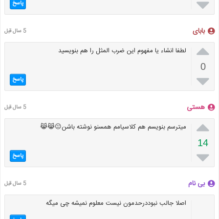

پاسخ
بابای
5 سال قبل

لطفا انشاء یا مفهوم این ضرب المثل را هم بنویسید
0

پاسخ
هستی
5 سال قبل

میترسم بنویسم هم کلاسیامم همسنو نوشته باشن😐😹😹
14

پاسخ
بی نام
5 سال قبل
اصلا جالب نبوددرحدمون نیست معلوم نمیشه چی میگه