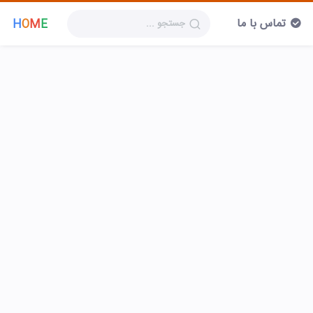
تماس با ما
H
O
M
E