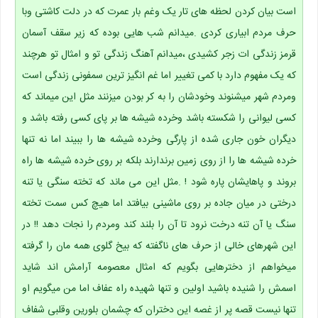
است بیان کردن لحظه های تار یک وغم بار عمرت که در دلت کاشتی وبا
حرف مردم ابیاری کردی .میدانم شب هایی بوده که زیر سقف آسمان
قرمز زندگی ات زجر کشیدی ،میدانم آهنگ زندگی تو و امثال تو هرچند
که یک مفهوم دارد با کمی تغییر اما غم انگیز ترین سمفونی زندگی است
ومردم شهر میشنوند وخودشان را به کر بودن میزنند مثل این میماند که
کسی لیوانی را شکسته باشد وخرده شیشه ها بر پای کسی رفته باشد و
دیگران خون جاری شده از پارگی وخرده شیشه ها را ببیند اما نه تنها
خرده شیشه ها را از روی زمین برندارند بلکه بر روی خرده شیشه ها راه
بروند و پاهایشان پاره شود ! .مثل این می ماند که تخته سنگی یا تنه
درختی در میان جاده بر روی ماشینی بیافتد اما هیچ کس سمت تخته
سنگ یا آن تنه درخت نرود تا آن را بلند کند ومردم را نجات دهد !! در
این شهرهای خالی از حرف های ناگفته که بیخ گلوی همه مان را گرفته
میخواهم از دخترهایی بگویم که امثال معصومه آرامش اند شاید
اسمش را شنیده باشید اولین و تنها شهیده راه عفاف اما من میگویم او
تنها نیست قصه پر از غصه این دختران که چشمان بلورین وقلبی شفاف