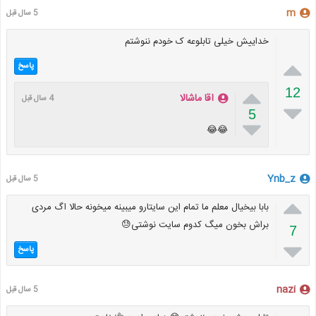
m
5 سال قبل
خداییش خیلی تابلوعه ک خودم ننوشتم

پاسخ

12
اقا ماشالا
4 سال قبل

5

😂😂
Ynb_z
5 سال قبل

بابا بیخیال معلم ما تمام این سایتارو میبینه میخونه حالا اگ مردی
براش بخون میگ کدوم سایت نوشتی😓
7

پاسخ
nazi
5 سال قبل