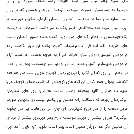
برای سیاه چاله میان شیار گونه هایت؛ ودلم ضعف میرود برای آن
دومروارید سیاه،میان صورت سپیدت؛ توهمان روحی هستی که بر روی
زمین سایه می اندازد؛ یادم می آید روزی میان تارهای طلایی خورشید بر
روی زمین سپید دیدمت؛کلاهی قرمز رنگ به سر داشتی! نمیدانی با دیدنت
یک جورمَستی در تمام رگ های من دوید؛ کتاب ملت عشق را میان دست
های ظریف زنانه ات قرار دادم؛میدانی؟هیچ وقت آن برق نگاهت رابه
فراموشی نمیسپارم،ولی میان خیالم غیر ازتو هرچه هست به نسیم آرام
فراموشی میپسارم.. گویی مانند زندانی بودم،اسیر چشمانت،وتو زندان بانی
بی رحم.. آن روز که آن کتاب را برروی زمین کوبیدی،گویی قلب من هم صد
تکه شد وتوان جمع کردن آن تکه های کوچک را نداشتم، خدای کوچک من!
شاید ده هزاران ثانیه ودقیقه وحتی ساعت ها ازآن روز های شادیمان
میگذرد،آن روزها که دستانت رابه دستان بی پناهم میپسردی ودیدن صورت
قرص ماهت را از من دریغ نمیکردی! ای جانِ من روزهایت بی من چگونه
میگذرد؟ هرروز بیشتر از دیروز دوستت دارم،وهر دیروزی بیشتر از فردای
آن،سالیان دگر هم روزگار همین است،بهتر است بگویم “به پایان آمد این