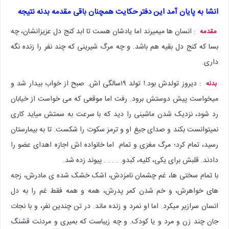
انشا به پایان آمد این دفتر حکایت همچنان باقی مقدمه بدنه نتیجه
: انسان ها میمیرند اما یادشان هست تا ابد کنج دل عزیزانشان، چه
مقدمه
بسا که کنج دل بقیه هم باشد. و چه مرگ شیرینی که چند نفر را زنده نگه
داری.
: دیروز تولدش بود.! تولد ۱۹سالگی اش. صبح از خواب بیدار شد و
بدنه
میخواست پیش دوستش برود. رفت اما موقعی که می خواست از خیابان
رد شود، نزدیک شدن ماشینی را دید که با سرعت به سمتش میاید کاری
نمیتوانست بکند و صدای جیغ او و ترمز سکوت را شکست. تا به بیمارستان
رسید، تمام کرد؛ مرگ مغزی و تمام. اما خانواده اش اجازه اهدای عضو را
دادند. قلبش برای یکی، کلیه، کبدو. . . . . پیوند زده شد.
با تمام سختی ها، غم چشمان نامزدش، اشک خشک شده ی مادرش، زجه
های خواهرش، و خم شدن کمر پدرش، همه و همه فقط غم را به دل
انسان سرازیر میکرد. اما او نمرد و زنده ماند. در تن چندین نفر، و با نجات
جان چند زن و مرد و یا کودک. و چه زیباست که بمیری و مردنت قشنگ