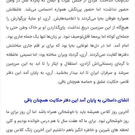
تب‌وتاب انداخت. مردی از جنس غیرت و ایمان که پانزده سال در وطن
حضور نداشت؛ اما حضور پررنگش همواره احساس می‌شد. عاشقانش
همواره طوفان به‌پا می‌کردند با اعلامیه‌هایش. آری، او سایهٔ بزرگوارش را
هیچ‌گاه از این سرزمین دریغ نداشت. پای‌گذاردن او بر خاک وطن حتی با
جمله‌ای کوتاه اما پرمعنا قابلِ‌توصیف نبود. بر زبان‌ها تنها یک جمله جاری بود:
امام آمد. اما در دل‌ها غوغایی به‌پا بود که برای بر قلم جاری ساختنش
دفترها کفایت نمی‌کردند. آری، گردباد ویران ساخته بود؛ اما نسیمی عاشقانه
با گرمای زمستانی‌اش آزادی، استقلال و ایثار را تا ابد به این سرزمین
سربلند و سرفراز، ایرانِ تا ابد بیدار بخشید. آری، به پایان آمد این دفتر
قاصر، حکایت عشق و حماسه هم‌چنان باقی‌.
انشای داستانی به پایان آمد این دفتر حکایت همچنان باقی
آخرین روز کلاس همیشه باید با خوشحالی همراه باشد اما آن روز برای ما
روز خوشحالی نبود. برای ما که هفت سال با هم درس خوانده بودیم و کلی
لحظه های شیرین و خاطره انگیز باهم داشتیم این آخرین زنگ کلاس بوی