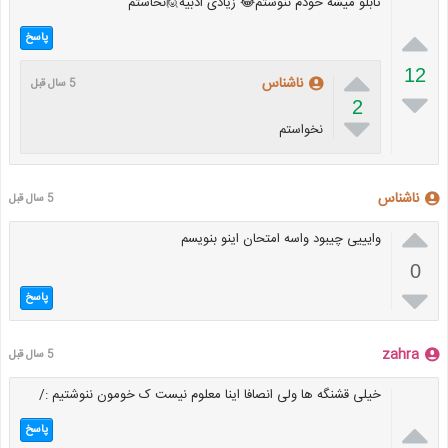
تابلو میشه خودم ننوشتم😂 زیادی ادبیه🙋نخاستم

پاسخ

12
ناشناس
5 سال قبل

2

نخواستم
ناشناس
5 سال قبل

وایییی چیبود واسه امتحان اینو بنویسم
0

پاسخ
zahra
5 سال قبل
خیلی قشنگه ها ولی انصافا اینا معلوم نیست ک خومون ننوشتیم :/

پاسخ