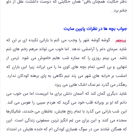
دفتر حکایت همچنان باقی” همان حکایتی که دوست داشتنت عقل از دلِو
جانم برد…
جواب بچه ها در نظرات پایین سایت
: گوشه گوشه شهر را وجب می کنم با بارانی تکیده ای بر تن که
پریچهر
شاید سرمای دلم را آرامشی ندهد. اما خوب می تواند مرهم زخم های تنم
باشد. می بینم روزی را که ستاره شب هایم خاموش می شود. ترس از
تنهایی و بی کسی تمام بچه های کوی ما را می لرزاند زیرا این باران که
امشب بر خرابه های شهر می زند نیم نگاهی به پای برهنه کودکان ندارد.
رهگذر می گذرد نم نمک اشک هایی می ریزد.
شاید دیگری گمان کند که آسمان دلش برای ما ابریست اما من خوب می
دانم که او بر ویرانه قلب خود می گرید که هردم سیبی را هوس می کند.
این شب بارانی می گذرد با تمام رنج هایش، عاشقان می خندند، شالیکارها
سجده می کنند و این برای من غم انگیز ترین سمفونی زندگی است. این
که همگان شادند من در سوگ همبازی کودکی ام که خنده هایش در امتداد