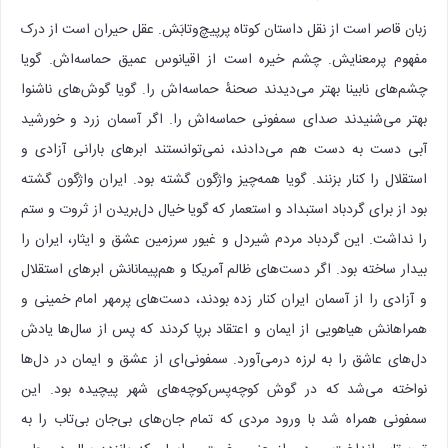
زبان قاصر است از نقل داستان کوتاه پرپیچ‌وتابَش. عقل حیران است از درک
مفهوم پرمعنایش. چشم خیره است از اقیانوس عمیق حماسه‌اش. گویا
چشم‌های نابینا بهتر می‌دیدند صحنهٔ حماسه‌اش را. گویا گوش‌های ناشنوا
بهتر می‌شنیدند صدای سمفونی حماسه‌اش را. اگر آسمان زرد و خورشید
آبی دست به دست هم می‌دادند، نمی‌توانستند ابرهای بارانی آزادی و
استقلال را کنار بزنند. گویا همه‌چیز واژگون گشته بود. ایران واژگون گشته
بود از برای گردباد استبداد و استعمار که گویا خیال دل‌بریدن از ثروت و ستم
را نداشت. این گردباد مردم شیردل و غیور سرزمین عشق و ایثار، ایران را
بیدار ساخته بود. اگر دست‌های ظالم آمریکا و هم‌پیمانانش ابرهای استقلال
و آزادی را از آسمان ایران کنار زده بودند، دست‌های پرمهر امام خمینی و
همراهانش هیاهویی از ایمان و اعتقاد برپا کردند که پس از سال‌ها یادش
دل‌های عاشق را به لرزه درمی‌آورد. سمفونی‌ای از عشق و ایمان در دل‌ها
نواخته می‌شد که در گوش کوچه‌پس‌کوچه‌های شهر پیچیده بود. این
سمفونی همراه شد با ورود مردی که تمام جان‌های بی‌جان بی‌تاب را به