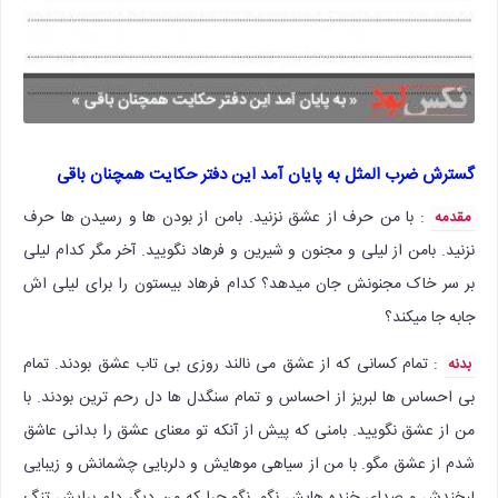
گسترش ضرب المثل به پایان آمد این دفتر حکایت همچنان باقی
: با من حرف از عشق نزنید. بامن از بودن ها و رسیدن ها حرف
مقدمه
نزنید. بامن از لیلی و مجنون و شیرین و فرهاد نگویید. آخر مگر کدام لیلی
بر سر خاک مجنونش جان میدهد؟ کدام فرهاد بیستون را برای لیلی اش
جابه جا میکند؟
: تمام کسانی که از عشق می نالند روزی بی تاب عشق بودند. تمام
بدنه
بی احساس ها لبریز از احساس و تمام سنگدل ها دل رحم ترین بودند. با
من از عشق نگویید. بامنی که پیش از آنکه تو معنای عشق را بدانی عاشق
شدم از عشق مگو. با من از سیاهی موهایش و دلربایی چشمانش و زیبایی
لبخندش و صدای خنده هایش نگو. نگو چرا که من دیگر دلم برایش تنگ