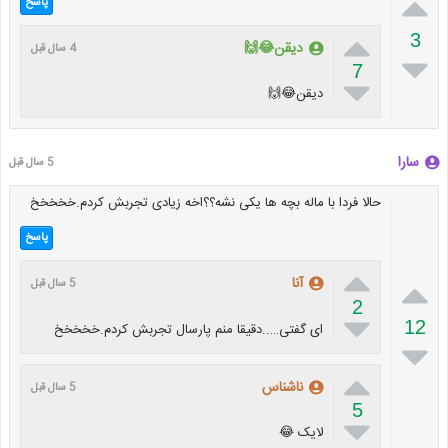

پاسخ

3
دیقن😂🙌
4 سال قبل

7

دیقن😂🙌
سارا
5 سال قبل
حالا فردا با ماله بچه ها یکی نشه؟؟اخه زیادی تجربش کردم.خخخخخ
پاسخ


آنا
5 سال قبل
2

12
ای گفتی…..دقیقا منم پارسال تجربش کردم.خخخخخ


ناشناس
5 سال قبل
5

لایک 😂