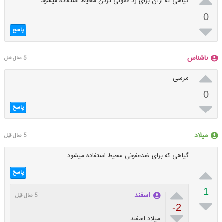

گیاهی که ازآن برای زد عفونی کردن محیط استفاده میشود
0

پاسخ
ناشناس
5 سال قبل

مرسی
0

پاسخ
میلاد
5 سال قبل
گیاهی که برای ضدعفونی محیط استفاده میشود

پاسخ

1
اسفند
5 سال قبل

-2

میلاد اسفند