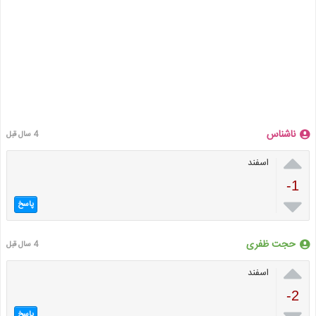
ناشناس
4 سال قبل

اسفند
-1

پاسخ
حجت ظفری
4 سال قبل

اسفند
-2
پاسخ