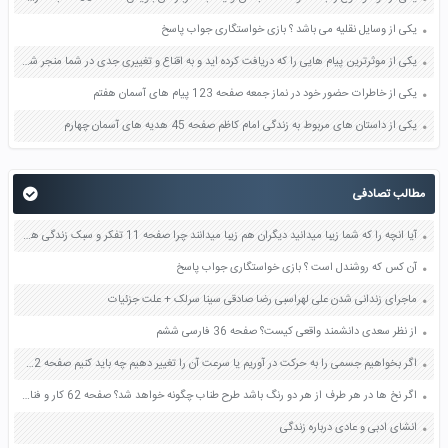
یکی از وسایل نقلیه می باشد ؟ بازی خواستگاری جواب پاسخ
یکی از موثرترین پیام هایی را که دریافت کرده اید و به اقناع و تغییری جدی در شما منجر شده است برسی کنید و علت این تاثیر گذاری قابل توجه را بنویسید صفحه 52 تفکر و سواد رسانه ای دهم
یکی از خاطرات حضور خود در نماز جمعه صفحه 123 پیام های آسمان هفتم
یکی از داستان های مربوط به زندگی امام کاظم صفحه 45 هدیه های آسمان چهارم
مطالب تصادفی
آیا انچه را که شما زیبا میدانید دیگران هم زیبا میدانند چرا صفحه 11 تفکر و سبک زندگی هشتم
آن کس که روشندل است ؟ بازی خواستگاری جواب پاسخ
ماجرای زندانی شدن علی لهراسبی رضا صادقی سینا سرلک + علت جزئیات
از نظر سعدی دانشمند واقعی کیست؟ صفحه 36 فارسی ششم
اگر بخواهیم جسمی را به حرکت در آوریم یا سرعت آن را تغییر دهیم چه باید کنیم صفحه 52 علوم نهم
اگر نخ ها در هر طرف از هر دو رنگ باشد طرح طناب چگونه خواهد شد؟ صفحه 62 کار و فناوری هشتم
انشای ادبی و عادی درباره زندگی