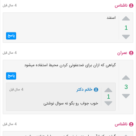
ناشناس
4 سال قبل

اسفند
1

پاسخ
عمران
4 سال قبل
گیاهی که ازان برای ضدعفونی کردن محیط استفاده میشود

پاسخ

3
خانم دکتر
4 سال قبل

1

خوب جواب رو بگو نه سوال نوشتی
ناشناس
4 سال قبل