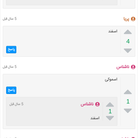
پریا
5 سال قبل

اسفند
4

پاسخ
ناشناس
5 سال قبل
اسموکی

پاسخ

1
ناشناس
5 سال قبل

1

اسفند