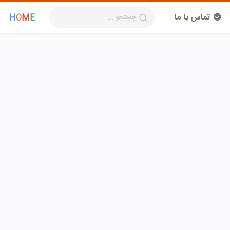
تماس با ما
H
O
M
E