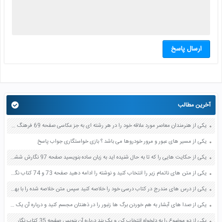
ارسال پاسخ
آخرین مطالب
یکی از هنرمندان معاصر مورد علاقه خود را در هر رشته ای به جز عکاسی صفحه 69 فرهنگ و هنر نهم
یکی از مسیر های عبور و مرور خودروها می باشد ؟ بازی خواستگاری جواب پاسخ
یکی از حکایت هایی را که تا به حال شنیده اید به زبان ساده بنویسید صفحه 97 نگارش ششم دبستان
یکی از متن های ناتمام زیر را انتخاب کنید و نوشته را ادامه دهید صفحه 73 و 74 کتاب نگارش فارسی پنجم دبستان
یکی از درس های مندرج در کتاب درسی خود را خلاصه کنید سپس متن خلاصه شده را با بهره گیری از روش های دسته بندی نمودار جدول نقشه مفهومی نشان دهید صفحه 118 نگارش یازدهم
یکی از صدا های آبشار به هم خوردن برگ ها زنبور را در ذهنتان مجسم کنید و درباره آن یک بند بنویسید صفحه 11 نگارش پنجم
یکی از دو موضوع را به دلخواه انتخاب کن و یک بند درباره آن بنویس صفحه 35 کتاب نگارش فارسی سوم