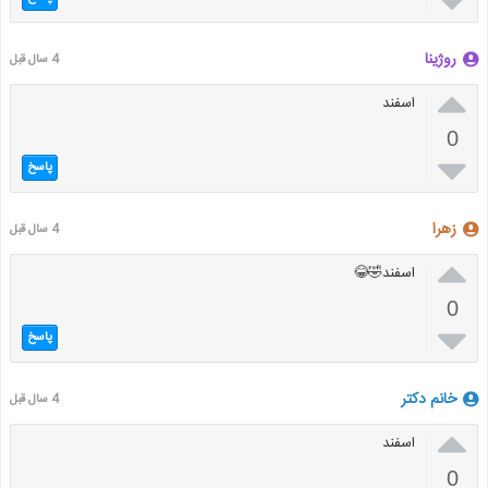

روژینا
4 سال قبل

اسفند
0

پاسخ
زهرا
4 سال قبل

اسفند🤣😂
0

پاسخ
خانم دکتر
4 سال قبل

اسفند
0