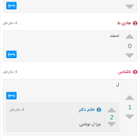

پاسخ
هادی.ط
4 سال قبل

اسفند
0

پاسخ
ناشناس
4 سال قبل
ل

پاسخ

1
خانم دکتر
4 سال قبل

2

چرا ل نوشتی