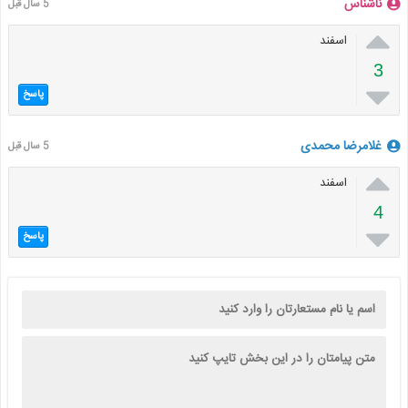
ناشناس
5 سال قبل

اسفند
3

پاسخ
غلامرضا محمدی
5 سال قبل

اسفند
4

پاسخ