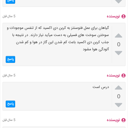

پاسخ
نویسنده
5 سال قبل
گیاهان برای عمل فتوسنتز به کربن دی اکسید که از تنفس موجودات و

سوختن سوخت های فسیلی به دست میآید نیاز دارند. در نتیجه با
جذب کربن دی اکسید باعث کم شدن این گاز در هوا و کم شدن
0
آلودگی هوا مشود

پاسخ
نویسنده
5 سال قبل

درس است
0

پاسخ
نویسنده
5 سال قبل