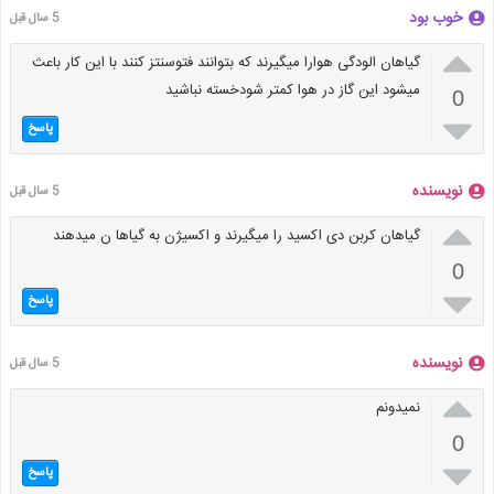
خوب بود
5 سال قبل

گیاهان الودگی هوارا میگیرند که بتوانند فتوسنتز کنند با این کار باعث
میشود این گاز در هوا کمتر شودخسته نباشید
0

پاسخ
نویسنده
5 سال قبل

گیاهان کربن دی اکسید را میگیرند و اکسیژن به گیاها ن میدهند
0

پاسخ
نویسنده
5 سال قبل

نمیدونم
0

پاسخ