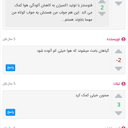


فتوسنتز با تولید اکسیژن به کاهش آلودگی هوا کمک
2

می کند .این هم جواب من هستش یه جواب کوتاه من
مهسا باباوند هستم….
نویسنده
5 سال قبل

گیاهان باعث میشوند که هوا خیلی کم آلوده شود
-2

پاسخ
نبات
5 سال قبل

ممنون خیلی کمک کرد
3

پاسخ