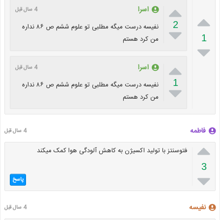

اسرا
4 سال قبل

2
نفیسه درست میگه مطلبی تو علوم ششم ص ۸۶ نداره

1
من کرد هستم


اسرا
4 سال قبل
1
نفیسه درست میگه مطلبی تو علوم ششم ص ۸۶ نداره

من کرد هستم
فاطمه
4 سال قبل

فتوسنتز با تولید اکسیژن به کاهش آلودگی هوا کمک میکند
3

پاسخ
نفیسه
4 سال قبل