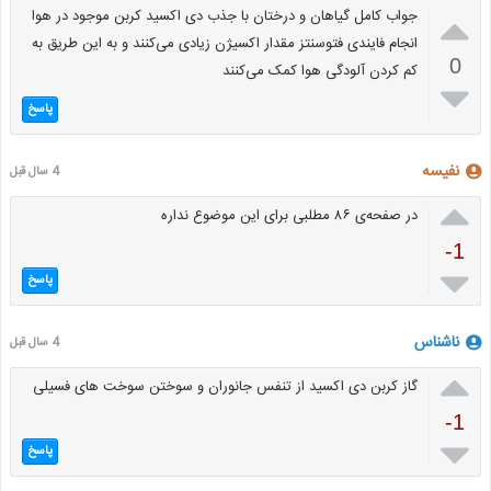

جواب کامل گیاهان و درختان با جذب دی اکسید کربن موجود در هوا
انجام فایندی فتوسنتز مقدار اکسیژن زیادی می‌کنند و به این طریق به
0
کم کردن آلودگی هوا کمک می‌کنند

پاسخ
نفیسه
4 سال قبل

در صفحه‌ی ۸۶ مطلبی برای این موضوع نداره
-1

پاسخ
ناشناس
4 سال قبل

گاز کربن دی اکسید از تنفس جانوران و سوختن سوخت های فسیلی
-1

پاسخ