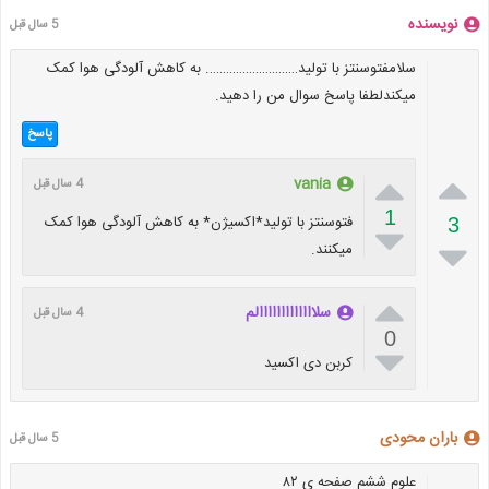
نویسنده
5 سال قبل
سلامفتوسنتز با تولید………………………. به کاهش آلودگی هوا کمک
میکندلطفا پاسخ سوال من را دهید.
پاسخ


vania
4 سال قبل
1
فتوسنتز با تولید*اکسیژن* به کاهش آلودگی هوا کمک
3


میکنند.

سلااااااااااااالم
4 سال قبل
0

کربن دی اکسید
باران محودی
5 سال قبل
علوم ششم صفحه ی ۸۲