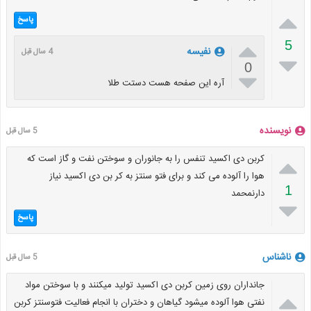

پاسخ

5
نفیسه
4 سال قبل

0

آره این صفحه هست دستت طلا
نویسنده
5 سال قبل

کربن دی اکسید تنفس را به جانوران و سوختن نفت و گاز است که
هوا را آلوده می کند و برای فتو سنتز به کر بن دی اکسید نیاز
1
دارنمحمد

پاسخ
ناشناس
5 سال قبل
جانداران روی زمین کربن دی اکسید تولید میکنند و با سوختن مواد

نفتی هوا آلوده میشود گیاهان و دختران با انجام فعالیت فتوسنتز کربن