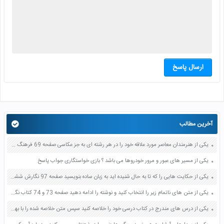
ارسال پاسخ
آخرین مطالب
یکی از هنرمندان معاصر مورد علاقه خود را در هر رشته ای به جز عکاسی صفحه 69 فرهنگ و هنر نهم
یکی از مسیر های عبور و مرور خودروها می باشد ؟ بازی خواستگاری جواب پاسخ
یکی از حکایت هایی را که تا به حال شنیده اید به زبان ساده بنویسید صفحه 97 نگارش ششم دبستان
یکی از متن های ناتمام زیر را انتخاب کنید و نوشته را ادامه دهید صفحه 73 و 74 کتاب نگارش فارسی پنجم دبستان
یکی از درس های مندرج در کتاب درسی خود را خلاصه کنید سپس متن خلاصه شده را با بهره گیری از روش های دسته بندی نمودار جدول نقشه مفهومی نشان دهید صفحه 118 نگارش یازدهم