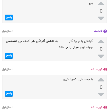

برو
0

پاسخ
فاطمه
5 سال قبل

گیاهان با تولید گاز …………..به کاهش آلودگی هوا کمک می کنندکسی
جواب این سوال را می داند
0

پاسخ
نویسنده
5 سال قبل

با جذب دی اکسید کربن
0

پاسخ
نویسنده
5 سال قبل