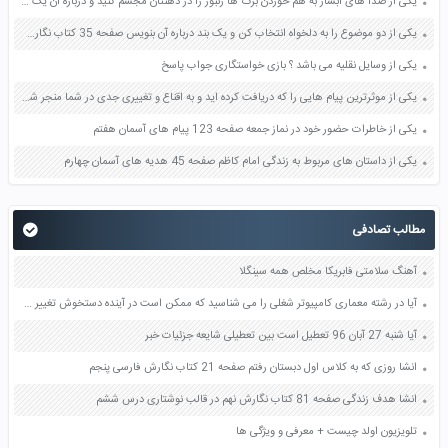
یکی از صدا های آبشار به هم خوردن برگ ها زنبور را در ذهنتان مجسم کنید و درباره آن یک بند بنویسید صفحه 11 نگارش پنجم
یکی از دو موضوع را به دلخواه انتخاب کن و یک بند درباره آن بنویس صفحه 35 کتاب نگارش فارسی سوم
یکی از وسایل نقلیه می باشد ؟ بازی خواستگاری جواب پاسخ
یکی از موثرترین پیام هایی را که دریافت کرده اید و به اقناع و تغییری جدی در شما منجر شده است برسی کنید و علت این تاثیر گذاری قابل توجه را بنویسید صفحه 52 تفکر و سواد رسانه ای دهم
یکی از خاطرات حضور خود در نماز جمعه صفحه 123 پیام های آسمان هفتم
یکی از داستان های مربوط به زندگی امام کاظم صفحه 45 هدیه های آسمان چهارم
مطالب تصادفی
آهنگ سلامتی فابریکا مخلص همه سینگلا
آیا در رشته معماری کامپیوتر شغلی را می شناسید که ممکن است در آینده دستخوش تغییر گردد صفحه 46 کاربرد فناوری های نوین یازدهم
آیا شنبه 27 آبان 96 تعطیل است بین تعطیلی شایعه جزئیات خبر
انشا روزی که به کلاس اول دبستان رفتم صفحه 21 کتاب نگارش فارسی پنجم
انشا هدف زندگی صفحه 81 کتاب نگارش نهم در قالب نوشتاری درس ششم
تلویزیون اولد چیست + معرفی و ویژگی ها