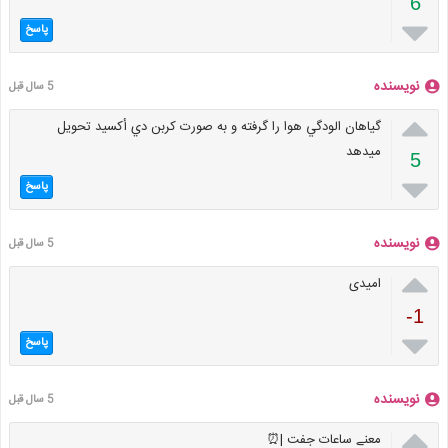
6

پاسخ
نویسنده
5 سال قبل

گياهان الودگي هوا را گرفته و به صورت كربن دي أكسيد تحويل
ميدهد
5

پاسخ
نویسنده
5 سال قبل

امیدی
-1

پاسخ
نویسنده
5 سال قبل

معنے ساعات جفت |⏰