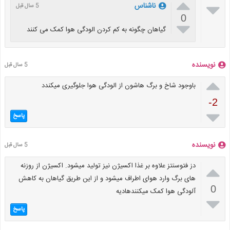


ناشناس
5 سال قبل
0

گیاهان چگونه به کم کردن الودگی هوا کمک می کنند
نویسنده
5 سال قبل

باوجود شاخ و برگ هاشون از الودگی هوا جلوگیری میکندد
-2

پاسخ
نویسنده
5 سال قبل

دز فتوسنتز علاوه بر غذا اکسیژن نیز تولید میشود. اکسیژن از روزنه
های برگ وارد هوای اطراف میشود و از این طریق گیاهان به کاهش
0
آلودگی هوا کمک میکنندهادیه

پاسخ