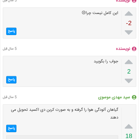
نویسنده
5 سال قبل

این کامل نیست چرا😒
-2

پاسخ
نویسنده
5 سال قبل

جواب را بگویید
2

پاسخ
سید مهدی موسوی
5 سال قبل
گیاهان آلودگی هوا را گرفته و به صورت کربن دی اکسید تحویل می
دهند

پاسخ
18