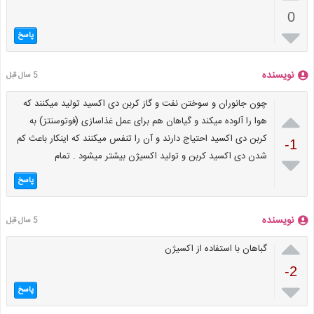
0

پاسخ
نویسنده
5 سال قبل
چون جانوران و سوختن نفت و گاز کربن دی اکسید تولید میکنند که

هوا را آلوده میکند و گیاهان هم برای عمل غذاسازی (فوتوسنتز) به
کربن دی اکسید احتیاج دارند و آن را تنفس میکنند که اینکار باعث کم
-1
شدن دی اکسید کربن و تولید اکسیژن بیشتر میشود . تمام

پاسخ
نویسنده
5 سال قبل

گباهان با استفاده از اکسیژن
-2

پاسخ