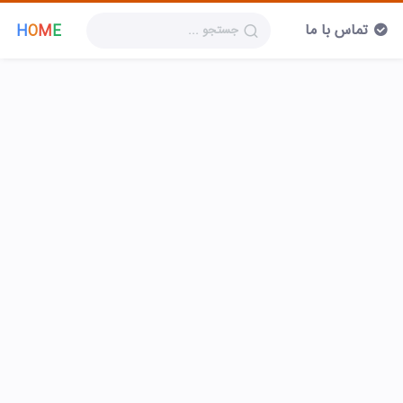
تماس با ما
H
O
M
E