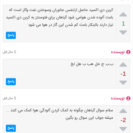

کربن دی اکسید حاصل ازتنفس جانوران وسوختن نفت وگاز است که
باعث آلوده شدن هوامی شود گیاهان برای فتوسنتز به کربن دی اکسید
1
نیاز دارند بااینکار باعث کم شدن این گاز در هوا می شود

پاسخ
نویسنده
5 سال قبل

ب،ب ح خل هب ب هل لخ
-1

پاسخ
نویسنده
5 سال قبل

سلام سوال گیاهان چگونه به کمک کردن آلودگی هوا کمک می کنند …
میشه جواب این سوال رو بگین
-2

پاسخ