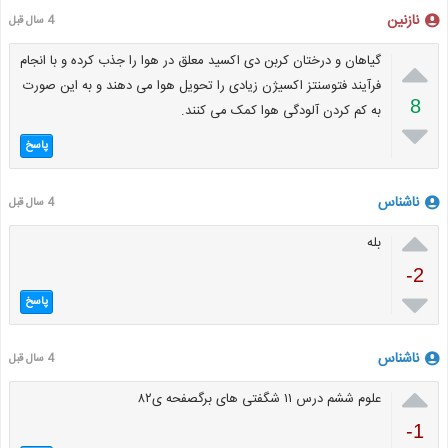
نازنین
4 سال قبل

گیاهان و درختان کربن دی اکسید معلق در هوا را جذب کرده و با انجام
فرآیند فتوسنتز اکسیژن زیادی را تحویل هوا می دهند و به این صورت
8
به کم کردن آلودگی هوا کمک می کنند.

پاسخ
ناشناس
4 سال قبل

بله
-2

پاسخ
ناشناس
4 سال قبل

علوم ششم درس ۱۱ شگفتی های برگصفحه ی۸۲
-1