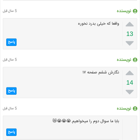
نویسنده
5 سال قبل

واقعا که خیلی بدرد نخوره
13

پاسخ
نویسنده
5 سال قبل

نگارش ششم صفحه ۱۷
14

پاسخ
نویسنده
5 سال قبل
بابا ما سوال دوم را میخواهیم.😭😭😭😿
پاسخ