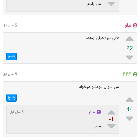

من بلدم
نیلو
5 سال قبل

عالی نبودخیلی بدبود
22

پاسخ
FFF
5 سال قبل
من سوال دومشو میخوام

پاسخ

44
منم
5 سال قبل

-1

منم