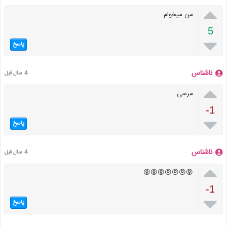

من میخوام
5

پاسخ
ناشناس
4 سال قبل

مرسی
-1

پاسخ
ناشناس
4 سال قبل

😡😠😠😠😡😡😡
-1

پاسخ