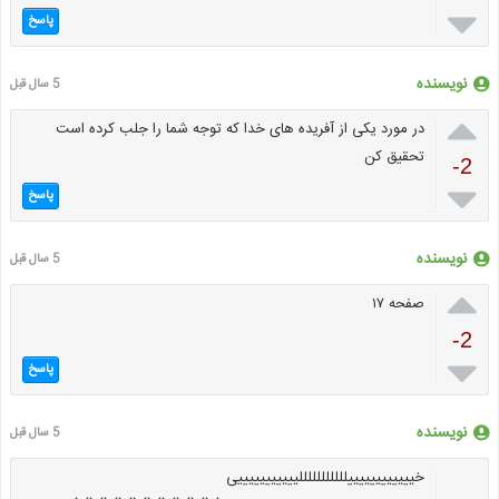

پاسخ
نویسنده
5 سال قبل

در مورد یکی از آفریده های خدا که توجه شما را جلب کرده است
تحقیق کن
-2

پاسخ
نویسنده
5 سال قبل

صفحه ۱۷
-2

پاسخ
نویسنده
5 سال قبل
خییییییییییییلللللللللللیییییییییییی