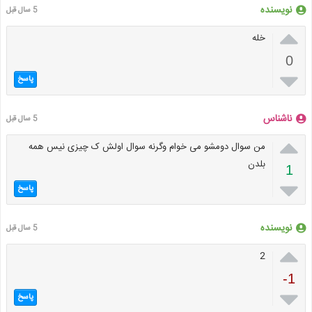
نویسنده
5 سال قبل

خله
0

پاسخ
ناشناس
5 سال قبل

من سوال دومشو می خوام وگرنه سوال اولش ک چیزی نیس همه
بلدن
1

پاسخ
نویسنده
5 سال قبل

2
-1

پاسخ