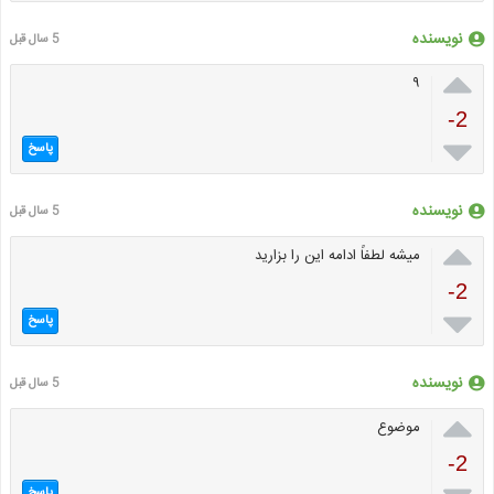
نویسنده
5 سال قبل

۹
-2

پاسخ
نویسنده
5 سال قبل

میشه لطفاً ادامه این را بزارید
-2

پاسخ
نویسنده
5 سال قبل

موضوع
-2
پاسخ