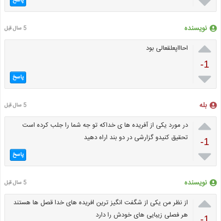

پاسخ
نویسنده
5 سال قبل

احاااپعلقعالی بود
-1

پاسخ
بله
5 سال قبل

در مورد یکی از آفریده ها ی خداکه تو جه شما را جلب کرده است
تحقیق کنیدو گزارشی در دو بند اراه دهید
-1

پاسخ
نویسنده
5 سال قبل

از نظر من یکی از شگفت انگیز ترین افریده های خدا قصل ها هستند
هر فصلی زیبایی های خودش را دارد
-1