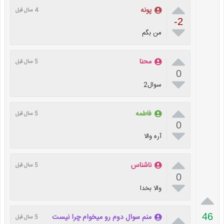

پونه
4 سال قبل
-2

من بگم

محنا
5 سال قبل
0

سوال2

فاطمه
5 سال قبل
0

آره والا

ناشناس
5 سال قبل
0

والا بخدا


46
منم سوال دوم رو میخوام چرا نیست
5 سال قبل