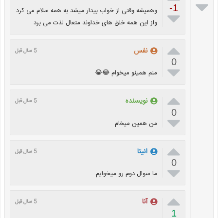

-1
وهمیشه وقتی از خواب بیدار میشد به همه سلام می کرد

واز این همه خلق های خداوند متعال لذت می برد

نفس
5 سال قبل
0

منم همینو میخوام 😂😂

نویسنده
5 سال قبل
0

من همین میخام

انیتا
5 سال قبل
0

ما سوال دوم رو میخوایم

آنا
5 سال قبل
1