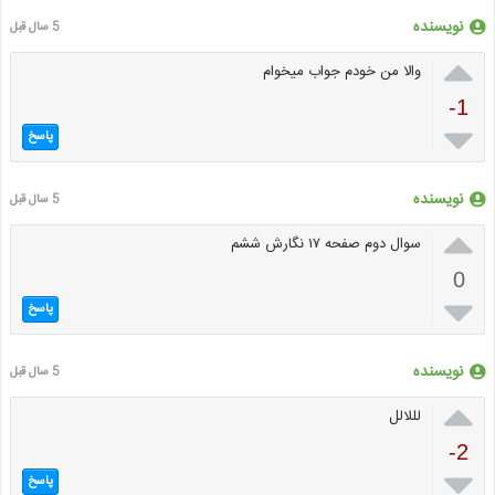
نویسنده
5 سال قبل

والا من خودم جواب میخوام
-1

پاسخ
نویسنده
5 سال قبل

سوال دوم صفحه ١٧ نگارش ششم
0

پاسخ
نویسنده
5 سال قبل

لللالل
-2

پاسخ