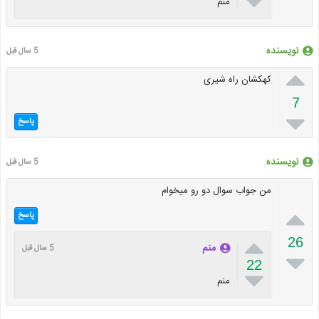

منم
نویسنده
5 سال قبل

کهکشان راه شیری
7

پاسخ
نویسنده
5 سال قبل
من جواب سوال دو رو میخوام

پاسخ

26
منم
5 سال قبل

22

منم