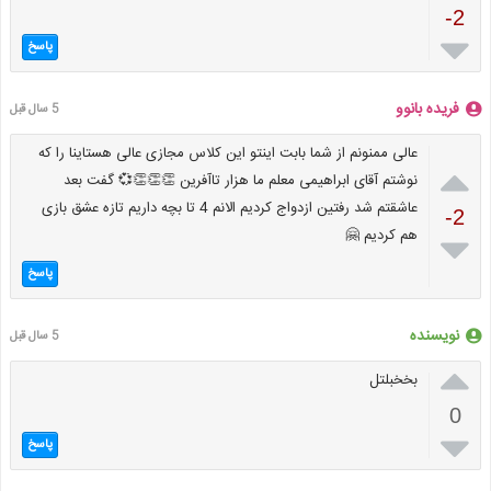
-2

پاسخ
فریده بانوو
5 سال قبل
عالی ممنونم از شما بابت اینتو این کلاس مجازی عالی هستاینا را که

نوشتم آقای ابراهیمی معلم ما هزار تاآفرین 👏👏👏💞 گفت بعد
عاشقتم شد رفتین ازدواج کردیم الانم 4 تا بچه داریم تازه عشق بازی
-2
هم کردیم 🤗

پاسخ
نویسنده
5 سال قبل

بخخبلتل
0

پاسخ