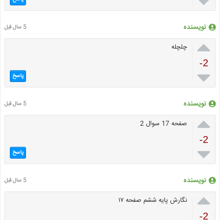

نویسنده
5 سال قبل

چلچله
-2

پاسخ
نویسنده
5 سال قبل

صفحه 17 سوال 2
-2

پاسخ
نویسنده
5 سال قبل

نگارش پایه ششم صفحه ۱۷
-2