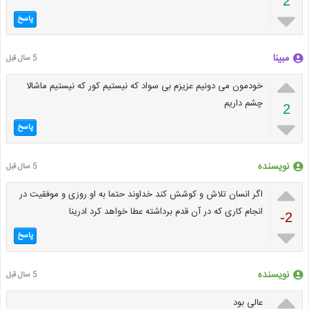
2

پاسخ
مبینا
5 سال قبل

خودمون می دونیم عزیزم بی سواد که نیستیم کور که نیستیم ماشالا
چشم داریم
2

پاسخ
نویسنده
5 سال قبل

اگر انسان تلاش و کوشش کند خداوند حتما به او روزی و موفقیت در
انجام کاری که در آن قدم برداشته عطا خواهد کرد ادرینا
-2

پاسخ
نویسنده
5 سال قبل

عالی بود