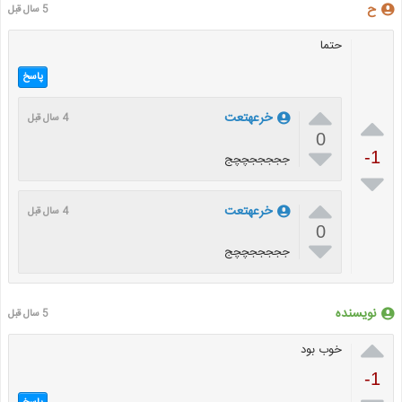
ح
5 سال قبل
حتما
پاسخ


خرعهتعت
4 سال قبل
0

-1
جججججچچج


خرعهتعت
4 سال قبل
0

جججججچچج
نویسنده
5 سال قبل

خوب بود
-1