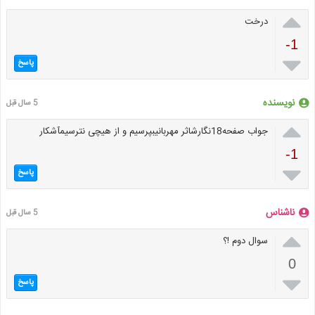

درخت
-1

پاسخ
نویسنده
5 سال قبل

جواب صفحه18نگارشاثر مهربانیبپرسیم و از هیچی نترسیمآشکار
-1

پاسخ
ناشناس
5 سال قبل

سوال دوم !؟
0

پاسخ