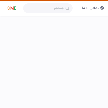
تماس با ما
H
O
M
E