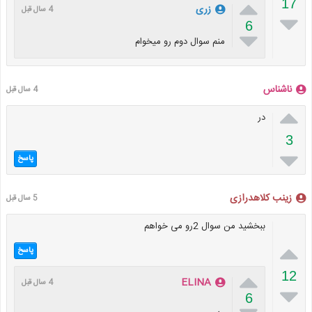

17
زری
4 سال قبل

6

منم سوال دوم رو میخوام
ناشناس
4 سال قبل

در
3

پاسخ
زینب کلاهدرازی
5 سال قبل
ببخشید من سوال 2رو می خواهم

پاسخ

12
ELINA
4 سال قبل

6