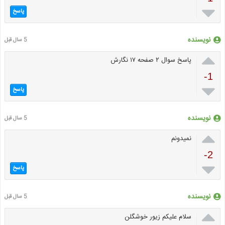

پاسخ
نویسنده
5 سال قبل

پاسخ سوال ۲ صفحه ۱۷ نگارش
-1

پاسخ
نویسنده
5 سال قبل

نمیدونم
-2

پاسخ
نویسنده
5 سال قبل

سلام علیکم زیور خوشگلن