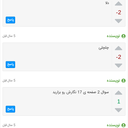

دلا
-2

پاسخ
نویسنده
5 سال قبل

چلچلی
-2

پاسخ
نویسنده
5 سال قبل

سوال 2 صفحه ی 17 نگارش رو بزارید
1

پاسخ
نویسنده
5 سال قبل