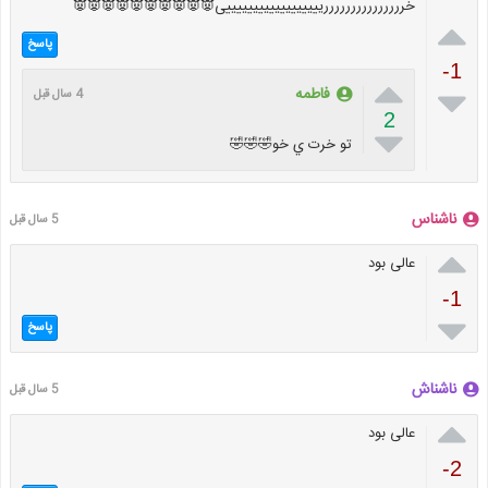
خرررررررررررررررییییییییییییییییییی👿👿👿👿👿👿👿👿👿👿

پاسخ
-1


فاطمه
4 سال قبل
2

تو خرت ي خو🤣🤣🤣
ناشناس
5 سال قبل

عالی بود
-1

پاسخ
ناشناش
5 سال قبل

عالی بود
-2