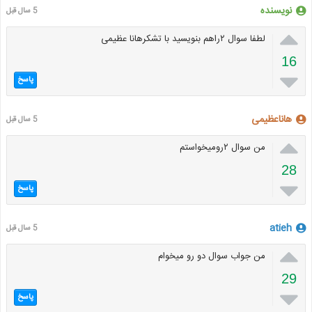
نویسنده
5 سال قبل

لطفا سوال ۲راهم بنویسید با تشکرهانا عظیمی
16

پاسخ
هاناعظیمی
5 سال قبل

من سوال ۲رومیخواستم
28

پاسخ
atieh
5 سال قبل

من جواب سوال دو رو میخوام
29

پاسخ