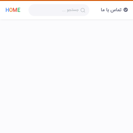
تماس با ما
H
O
M
E