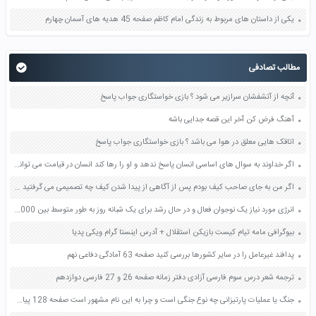
یکی از داستان های مربوط به زندگی امام کاظم صفحه 45 هدیه های آسمان چهارم
مطالب تصادفی
آنچه از آتشفشان سرازیر می شود ؟ بازی خواستگاری جواب پاسخ
آهنگ فرض کن آخر این قصه جدایی باشه
اتاقک هایی معلق در هوا می باشد ؟ بازی خواستگاری جواب پاسخ
اگر خداوند به سوال های اساسی انسان پاسخ ندهد و او را رها کند انسان در قیامت می تواند بگوید صفحه 16 دین و زندگی یازدهم
اگر من به جای صاحب کیف بودم پس از آگاهی از پیدا شدن کیف چه تصمیمی می گرفتید صفحه 23 تفکر و پژوهش ششم
انرژی مورد نیاز یک نوجوان فعال و در حال رشد برای یک شبانه روز به طور متوسط بین 10000 تا 12000 کیلو ژول است با توجه به نتیجه خود را بیازمایید صفحه قبل آیا این وعده غذایی برای صبحانه یک نوجوان در سن و سال شما کافی است یا خیر؟ صفحه 72 علوم هفتم
بیوگرافی مامه تیام کیست بازیکن استقلال + آدرس اینستا گرام ویکی پدیا
پدافند غیرعامل را در سایر کشورها بررسی کنید صفحه 63 آمادگی دفاعی نهم
ترجمه شعر درس سوم فارسی آزادی دفتر زمانه صفحه 26 و 27 فارسی دوازدهم
جنگ یا عملیات پارتیزانی چه نوع جنگی است و چرا به این نام مشهور است صفحه 128 پیام های آسمان هفتم