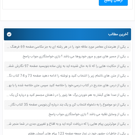
ارسال پاسخ
آخرین مطالب
یکی از هنرمندان معاصر مورد علاقه خود را در هر رشته ای به جز عکاسی صفحه 69 فرهنگ و هنر نهم
یکی از مسیر های عبور و مرور خودروها می باشد ؟ بازی خواستگاری جواب پاسخ
یکی از حکایت هایی را که تا به حال شنیده اید به زبان ساده بنویسید صفحه 97 نگارش ششم دبستان
یکی از متن های ناتمام زیر را انتخاب کنید و نوشته را ادامه دهید صفحه 73 و 74 کتاب نگارش فارسی پنجم دبستان
یکی از درس های مندرج در کتاب درسی خود را خلاصه کنید سپس متن خلاصه شده را با بهره گیری از روش های دسته بندی نمودار جدول نقشه مفهومی نشان دهید صفحه 118 نگارش یازدهم
یکی از صدا های آبشار به هم خوردن برگ ها زنبور را در ذهنتان مجسم کنید و درباره آن یک بند بنویسید صفحه 11 نگارش پنجم
یکی از دو موضوع را به دلخواه انتخاب کن و یک بند درباره آن بنویس صفحه 35 کتاب نگارش فارسی سوم
یکی از وسایل نقلیه می باشد ؟ بازی خواستگاری جواب پاسخ
یکی از موثرترین پیام هایی را که دریافت کرده اید و به اقناع و تغییری جدی در شما منجر شده است برسی کنید و علت این تاثیر گذاری قابل توجه را بنویسید صفحه 52 تفکر و سواد رسانه ای دهم
یکی از خاطرات حضور خود در نماز جمعه صفحه 123 پیام های آسمان هفتم