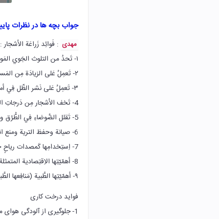
جواب بچه ها در نظرات پای
: فَوائِد زَراعَة الأشجار :
مهدی
۱- تَحدُ من التلوث الجَوي المَوجود فِي البَيئةَ.
٢- تَعمِلُ عَلى الزيادَة مِن المَساحات الخَضراء و بالتالي إحداث التَّوازن البَيئي.
٣- تَعمِلُ عَلى نَشر الظّل فِي أماكنِ الجلوس بِالحَدائق وَ المنتزهات العامَة.
4- تَخف الأشجار مِن دَرجاتِ الحَرارة (تَرفعُ الرطوبة).
5- تَقلل الضَّوضاءِ فِي الطُّرُق والمَساحات المخصصة للعب
6- صيانة وحفظ الترية ومنع انجرافها في الأرض المُنحدرة.
7- اِستِخدامِها كَمصدات ریاحٍ حَول المُدن وَ القُرى وَ المَزارع
8- أهمّيّتِها الاِقتِصادية المتمثلة فِي الاِستِفادة مِن ثمارها.
۹- أهمّيّتِها الطَّبية (مَنافِعها الطَّبية كإنتاجِ الأدويةِ وَ العَقاقير الّتي تَستَخرِجُ مِن بَذورها وَ أوراقِها و أزهارِها.
فواید درخت کاری
1- جلوگیری از آلودگی هوای موجود در طبيعت