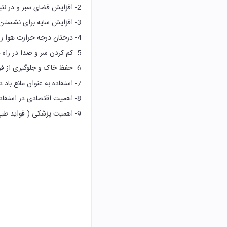
2- افزایش فضای سبز و در نتیجه ایجاد توازن محیطی
3- افزایش سایه برای نشستن در باغ ها و پارک ها
4- درختان درجه حرارت هوا را کاهش می دهند (رطوبت را بالا می برند)
5- کم کردن سر و صدا در راه ها و جاهای بازی.
6- حفظ خاک و جلوگیری از فرسایش در زمین های شیب
7- استفاده به عنوان مانع باد در اطراف شهرها و روستاها و مزارع.
8- اهمیت اقتصادی در استفاده از میوه آنها
9- اهميت پزشکی ( فواید طبی) مانند تولید داروهایی که از تخم، برگ و گل درختان تولید می شود.