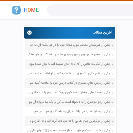
H
O
M
E
آخرین مطالب
یکی از هنرمندان معاصر مورد علاقه خود را در هر رشته ای به جز عکاسی صفحه 69 فرهنگ و هنر نهم
یکی از مسیر های عبور و مرور خودروها می باشد ؟ بازی خواستگاری جواب پاسخ
یکی از حکایت هایی را که تا به حال شنیده اید به زبان ساده بنویسید صفحه 97 نگارش ششم دبستان
یکی از متن های ناتمام زیر را انتخاب کنید و نوشته را ادامه دهید صفحه 73 و 74 کتاب نگارش فارسی پنجم دبستان
یکی از درس های مندرج در کتاب درسی خود را خلاصه کنید سپس متن خلاصه شده را با بهره گیری از روش های دسته بندی نمودار جدول نقشه مفهومی نشان دهید صفحه 118 نگارش یازدهم
یکی از صدا های آبشار به هم خوردن برگ ها زنبور را در ذهنتان مجسم کنید و درباره آن یک بند بنویسید صفحه 11 نگارش پنجم
یکی از دو موضوع را به دلخواه انتخاب کن و یک بند درباره آن بنویس صفحه 35 کتاب نگارش فارسی سوم
یکی از وسایل نقلیه می باشد ؟ بازی خواستگاری جواب پاسخ
یکی از موثرترین پیام هایی را که دریافت کرده اید و به اقناع و تغییری جدی در شما منجر شده است برسی کنید و علت این تاثیر گذاری قابل توجه را بنویسید صفحه 52 تفکر و سواد رسانه ای دهم
یکی از خاطرات حضور خود در نماز جمعه صفحه 123 پیام های آسمان هفتم