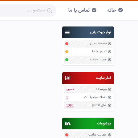
خانه
تماس با ما
نوار جهت یابی
صفحه اصلی
تماس با ما
مطالب جدید
آمار سایت
نویسنده
:
ادمین
تعداد موضواعات
:
1
سال افتتاح
:
1395
موضوعات
مطالب سایت