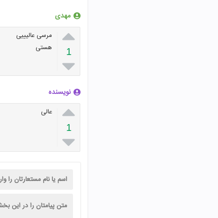
مهدی

مرسی عالیییی
هستی
1

نویسنده

عالی
1
