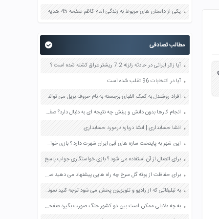
یکی از داستان های مربوط به زندگی امام کاظم صفحه 45 هدیه های آسمان چهارم
مطالب تصادفی
آیا زائر ایرانی در حادثه زلزله 7.2 ریشتر عراق کشته شده است ؟
آیا در انتخابات 96 تقلب شده است
افراد روشندل به کمک الفبای برجسته به نام حروف بریل می توانند بخوانند چرا این افراد برای خواندن از سرانگشتان خود استفاده می کنند؟ صفحه 60 علوم پنجم
انجام کارها بدون دانش و بینش چه نتیجه ای به دنبال دارد؟ صفحه 140 پیام های آسمان هفتم
انشا حسابداری | انشا درباره درمورد حسابداری
این شهر به پایتخت سازه های آبی ایران شهرت دارد ؟ بازی خواستگاری جواب پاسخ
برای اتصال از آن استفاده می شود ؟ بازی خواستگاری جواب پاسخ
برای حفاظت از بوته گل سرخ چه راه هایی پیشنهاد می دهید صفحه 86 علوم چهارم
به تبلیغاتی که از رادیو و تلویزیون پخش می شود توجه کنید نمونه هایی که شعار های بهتری دارند صفحه 41 فرهنگ و هنر نهم
به چه دلایلی ممکن است بین دو کشور جنگ صورت بگیرد صفحه 18 آمادگی دفاعی نهم