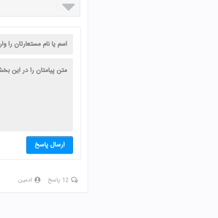

ارسال پاسخ
12 پاسخ
ادمین