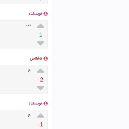
نویسنده

تف
1

ناشناس

خ
-2

نویسنده

ح
-1