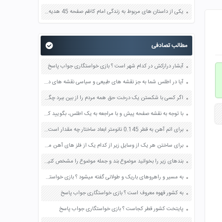
یکی از داستان های مربوط به زندگی امام کاظم صفحه 45 هدیه های آسمان چهارم
مطالب تصادفی
آبشار درازکش در کدام شهر است ؟ بازی خواستگاری جواب پاسخ
آیا در اطلس شما به جز نقشه های طبیعی و سیاسی نقشه های دیگری وجود دارد چه نوع نقشه هایی صفحه 119 مطالعات اجتماعی هشتم
اگر کسی با شکستن یک درخت حق همه مردم را از بین ببرد چگونه می تواند این حق یزرگ را جبران کند؟ صفحه 124 پیام های آسمان هشتم
با توجه به نقشه صفحه پیش و با مراجعه به یک اطلس، بگویید که جنگل های بارانی استوایی در کدام قاره ها و کشورها وجود دارند و کدام کشور، بیشترین وسعت جنگ لهای بارانی استوایی را دارد صفحه 32 مطالعات اجتماعی نهم
برای اتم آهن به قطر 0.145 نانومتر ابعاد ساختار چه مقدار است؟ صفحه 61 کاربرد فناوری های نوین یازدهم
برای ساختن هر یک از وسایل زیر از کدام یک از فلز های آهن مس آلومینیم و طلا استفاده می کنند به چه دلیل صفحه 28 علوم ششم
بندهای زیر را بخوانید موضوع بند و جمله موضوع را مشخص کنید صفحه 71 و 72 نگارش هفتم
به مسیر و راهروهای باریک و طولانی گفته میشود ؟ بازی خواستگاری جواب پاسخ
به کشور قهوه معروف است ؟ بازی خواستگاری جواب پاسخ
پایتخت کشور قطر کجاست ؟ بازی خواستگاری جواب پاسخ