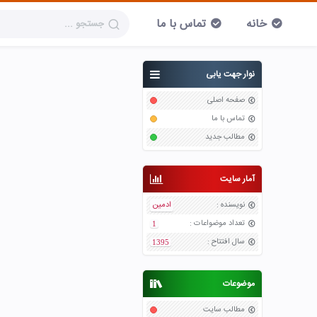
خانه
تماس با ما
نوار جهت یابی
صفحه اصلی
تماس با ما
مطالب جدید
آمار سایت
نویسنده
:
ادمین
تعداد موضواعات
:
1
سال افتتاح
:
1395
موضوعات
مطالب سایت