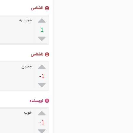
ناشناس

خیلی بد
1

ناشناس

ممنون
-1

نویسنده

خوب
-1
