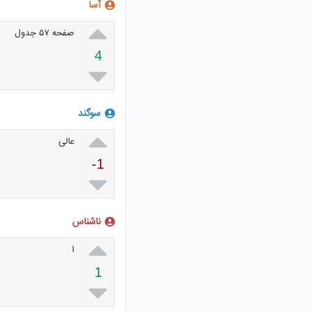
آسا

صفحه ۵۷ جدول
4

سوگند

عالی
-1

ناشناس

ا
1
