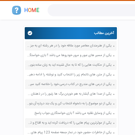
H
O
M
E
آخرین مطالب
یکی از هنرمندان معاصر مورد علاقه خود را در هر رشته ای به جز عکاسی صفحه 69 فرهنگ و هنر نهم
یکی از مسیر های عبور و مرور خودروها می باشد ؟ بازی خواستگاری جواب پاسخ
یکی از حکایت هایی را که تا به حال شنیده اید به زبان ساده بنویسید صفحه 97 نگارش ششم دبستان
یکی از متن های ناتمام زیر را انتخاب کنید و نوشته را ادامه دهید صفحه 73 و 74 کتاب نگارش فارسی پنجم دبستان
یکی از درس های مندرج در کتاب درسی خود را خلاصه کنید سپس متن خلاصه شده را با بهره گیری از روش های دسته بندی نمودار جدول نقشه مفهومی نشان دهید صفحه 118 نگارش یازدهم
یکی از صدا های آبشار به هم خوردن برگ ها زنبور را در ذهنتان مجسم کنید و درباره آن یک بند بنویسید صفحه 11 نگارش پنجم
یکی از دو موضوع را به دلخواه انتخاب کن و یک بند درباره آن بنویس صفحه 35 کتاب نگارش فارسی سوم
یکی از وسایل نقلیه می باشد ؟ بازی خواستگاری جواب پاسخ
یکی از موثرترین پیام هایی را که دریافت کرده اید و به اقناع و تغییری جدی در شما منجر شده است برسی کنید و علت این تاثیر گذاری قابل توجه را بنویسید صفحه 52 تفکر و سواد رسانه ای دهم
یکی از خاطرات حضور خود در نماز جمعه صفحه 123 پیام های آسمان هفتم