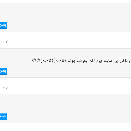
پاسخ
3 سال قبل
این سایت بیام آخه اینم شد جواب ⁦(◕ᴗ◕✿)⁩⁦(◕ᴗ◕✿)⁩😡😡
پاسخ
5 سال قبل
پاسخ