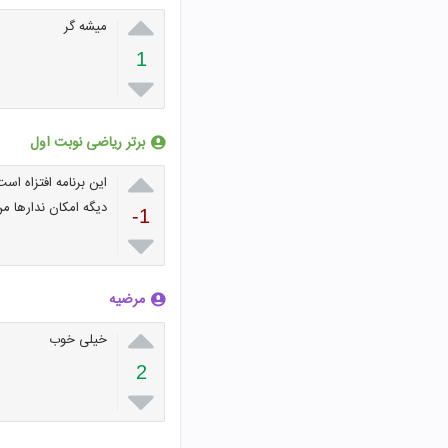

میشه گر
1

برتر ریاضی نوبت اول

این برنامه افتزاه است
دیگه امکان ندارها من داخل 
-1

مرضیه

خیلی خوب
2
