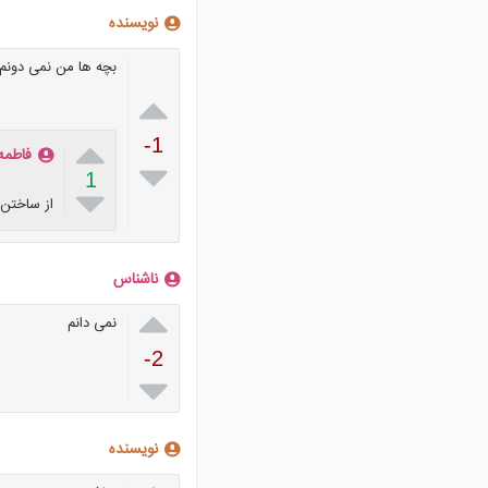
نویسنده
بچه ها من نمی دونم


-1
فاطمه

1

از ساختن 
ناشناس

نمی دانم
-2

نویسنده