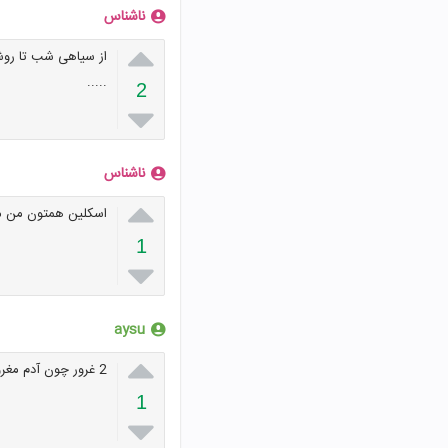
ناشناس

از سیاهی شب تا روش
.....
2

ناشناس

اسکلین همتون من م
1

aysu

2 غرور چون آدم مغرور هیچ وقت موفق نمی شود
1
