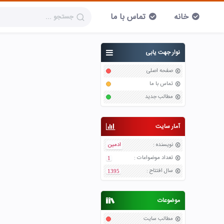
خانه
تماس با ما
نوار جهت یابی
صفحه اصلی
تماس با ما
مطالب جدید
آمار سایت
نویسنده
:
ادمین
تعداد موضواعات
:
1
سال افتتاح
:
1395
موضوعات
مطالب سایت