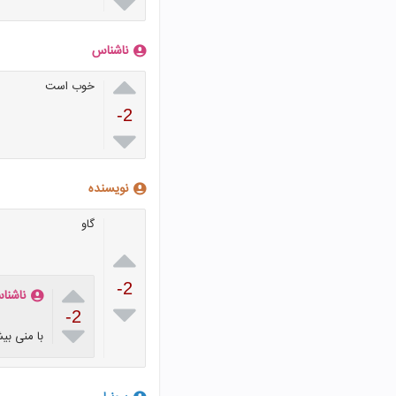

ناشناس

خوب است
-2

نویسنده
گاو


-2
ناشنا

-2

با منی بی