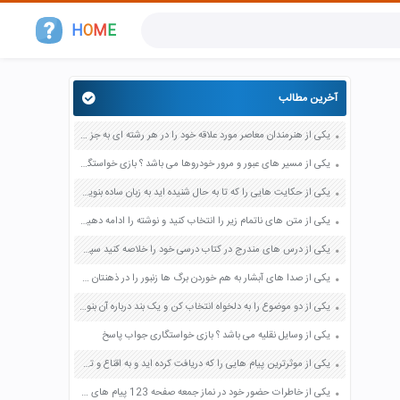
H
O
M
E
آخرین مطالب
یکی از هنرمندان معاصر مورد علاقه خود را در هر رشته ای به جز عکاسی صفحه 69 فرهنگ و هنر نهم
یکی از مسیر های عبور و مرور خودروها می باشد ؟ بازی خواستگاری جواب پاسخ
یکی از حکایت هایی را که تا به حال شنیده اید به زبان ساده بنویسید صفحه 97 نگارش ششم دبستان
یکی از متن های ناتمام زیر را انتخاب کنید و نوشته را ادامه دهید صفحه 73 و 74 کتاب نگارش فارسی پنجم دبستان
یکی از درس های مندرج در کتاب درسی خود را خلاصه کنید سپس متن خلاصه شده را با بهره گیری از روش های دسته بندی نمودار جدول نقشه مفهومی نشان دهید صفحه 118 نگارش یازدهم
یکی از صدا های آبشار به هم خوردن برگ ها زنبور را در ذهنتان مجسم کنید و درباره آن یک بند بنویسید صفحه 11 نگارش پنجم
یکی از دو موضوع را به دلخواه انتخاب کن و یک بند درباره آن بنویس صفحه 35 کتاب نگارش فارسی سوم
یکی از وسایل نقلیه می باشد ؟ بازی خواستگاری جواب پاسخ
یکی از موثرترین پیام هایی را که دریافت کرده اید و به اقناع و تغییری جدی در شما منجر شده است برسی کنید و علت این تاثیر گذاری قابل توجه را بنویسید صفحه 52 تفکر و سواد رسانه ای دهم
یکی از خاطرات حضور خود در نماز جمعه صفحه 123 پیام های آسمان هفتم