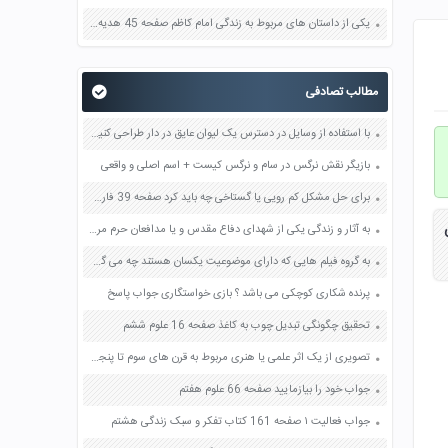
یکی از داستان های مربوط به زندگی امام کاظم صفحه 45 هدیه های آسمان چهارم
مطالب تصادفی
با استفاده از وسایل در دسترس یک لیوان عایق در دار طراحی کنید و بسازید صفحه 88 علوم هفتم
بازیگر نقش نرگس در سام و نرگس کیست + اسم اصلی و واقعی
برای حل مشکل کم رویی یا گستاخی چه باید کرد صفحه 39 فارسی هشتم
به آثار و زندگی یکی از شهدای دفاع مقدس و یا مدافعان حرم مراجعه کنید و ببینید که آنان درباره زندگی و مرگ چگونه می اندیشیدند انگیزه شهادت طلبی آنها چه بوده است صفحه 47 دین و زندگی دهم
به گروه فیلم هایی که دارای موضوعیت یکسان هستند چه می گویند ؟ بازی خواستگاری جواب پاسخ
پرنده شکاری کوچکی می باشد ؟ بازی خواستگاری جواب پاسخ
تحقیق چگونگی تبدیل چوب به کاغذ صفحه 16 علوم ششم
تصویری از یک اثر علمی یا هنری مربوط به قرن های سوم تا پنجم هجری صفحه 76 مطالعات اجتماعی هشتم
جواب خود را بیازمایید صفحه 66 علوم هفتم
جواب فعالیت ۱ صفحه 161 کتاب تفکر و سبک زندگی هشتم