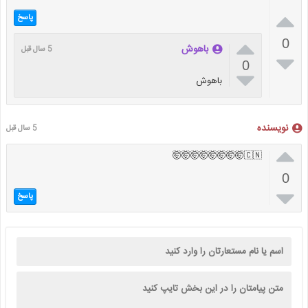

پاسخ

0
باهوش
5 سال قبل

0

باهوش
نویسنده
5 سال قبل

🇨🇳🤯🤯🤯🤯🤯🤯🤯🤯
0

پاسخ