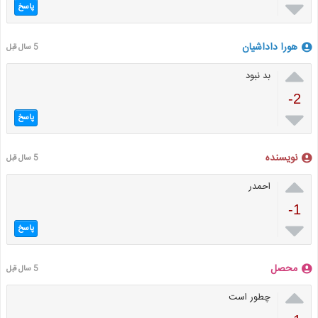

پاسخ
هورا داداشیان
5 سال قبل

بد نبود
-2

پاسخ
نویسنده
5 سال قبل

احمدر
-1

پاسخ
محصل
5 سال قبل

چطور است