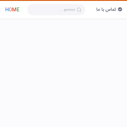
تماس با ما
H
O
M
E