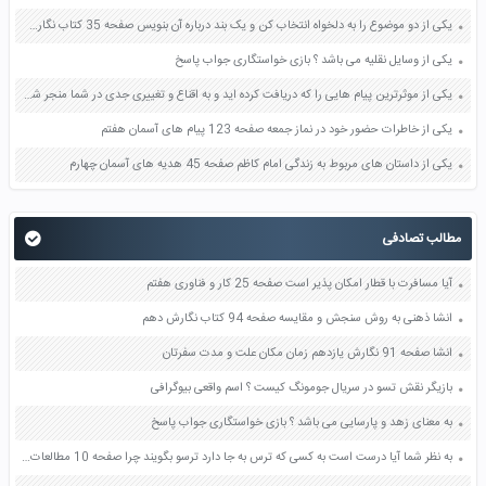
یکی از دو موضوع را به دلخواه انتخاب کن و یک بند درباره آن بنویس صفحه 35 کتاب نگارش فارسی سوم
یکی از وسایل نقلیه می باشد ؟ بازی خواستگاری جواب پاسخ
یکی از موثرترین پیام هایی را که دریافت کرده اید و به اقناع و تغییری جدی در شما منجر شده است برسی کنید و علت این تاثیر گذاری قابل توجه را بنویسید صفحه 52 تفکر و سواد رسانه ای دهم
یکی از خاطرات حضور خود در نماز جمعه صفحه 123 پیام های آسمان هفتم
یکی از داستان های مربوط به زندگی امام کاظم صفحه 45 هدیه های آسمان چهارم
مطالب تصادفی
آیا مسافرت با قطار امکان پذیر است صفحه 25 کار و فناوری هفتم
انشا ذهنی به روش سنجش و مقایسه صفحه 94 کتاب نگارش دهم
انشا صفحه 91 نگارش یازدهم زمان مکان علت و مدت سفرتان
بازیگر نقش تسو در سریال جومونگ کیست ؟ اسم واقعی بیوگرافی
به معنای زهد و پارسایی می باشد ؟ بازی خواستگاری جواب پاسخ
به نظر شما آیا درست است به کسی که ترس به جا دارد ترسو بگویند چرا صفحه 10 مطالعات اجتماعی پنجم