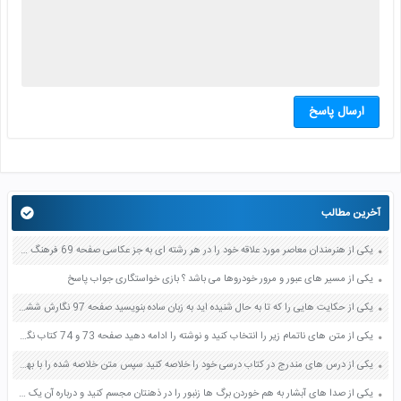
ارسال پاسخ
آخرین مطالب
یکی از هنرمندان معاصر مورد علاقه خود را در هر رشته ای به جز عکاسی صفحه 69 فرهنگ و هنر نهم
یکی از مسیر های عبور و مرور خودروها می باشد ؟ بازی خواستگاری جواب پاسخ
یکی از حکایت هایی را که تا به حال شنیده اید به زبان ساده بنویسید صفحه 97 نگارش ششم دبستان
یکی از متن های ناتمام زیر را انتخاب کنید و نوشته را ادامه دهید صفحه 73 و 74 کتاب نگارش فارسی پنجم دبستان
یکی از درس های مندرج در کتاب درسی خود را خلاصه کنید سپس متن خلاصه شده را با بهره گیری از روش های دسته بندی نمودار جدول نقشه مفهومی نشان دهید صفحه 118 نگارش یازدهم
یکی از صدا های آبشار به هم خوردن برگ ها زنبور را در ذهنتان مجسم کنید و درباره آن یک بند بنویسید صفحه 11 نگارش پنجم