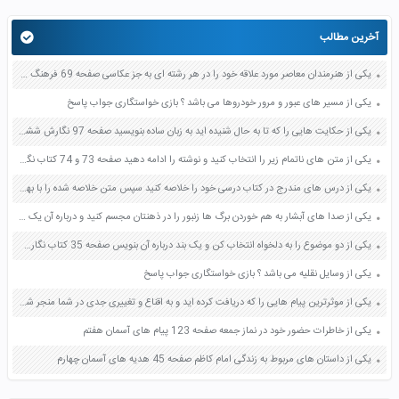
آخرین مطالب
یکی از هنرمندان معاصر مورد علاقه خود را در هر رشته ای به جز عکاسی صفحه 69 فرهنگ و هنر نهم
یکی از مسیر های عبور و مرور خودروها می باشد ؟ بازی خواستگاری جواب پاسخ
یکی از حکایت هایی را که تا به حال شنیده اید به زبان ساده بنویسید صفحه 97 نگارش ششم دبستان
یکی از متن های ناتمام زیر را انتخاب کنید و نوشته را ادامه دهید صفحه 73 و 74 کتاب نگارش فارسی پنجم دبستان
یکی از درس های مندرج در کتاب درسی خود را خلاصه کنید سپس متن خلاصه شده را با بهره گیری از روش های دسته بندی نمودار جدول نقشه مفهومی نشان دهید صفحه 118 نگارش یازدهم
یکی از صدا های آبشار به هم خوردن برگ ها زنبور را در ذهنتان مجسم کنید و درباره آن یک بند بنویسید صفحه 11 نگارش پنجم
یکی از دو موضوع را به دلخواه انتخاب کن و یک بند درباره آن بنویس صفحه 35 کتاب نگارش فارسی سوم
یکی از وسایل نقلیه می باشد ؟ بازی خواستگاری جواب پاسخ
یکی از موثرترین پیام هایی را که دریافت کرده اید و به اقناع و تغییری جدی در شما منجر شده است برسی کنید و علت این تاثیر گذاری قابل توجه را بنویسید صفحه 52 تفکر و سواد رسانه ای دهم
یکی از خاطرات حضور خود در نماز جمعه صفحه 123 پیام های آسمان هفتم
یکی از داستان های مربوط به زندگی امام کاظم صفحه 45 هدیه های آسمان چهارم