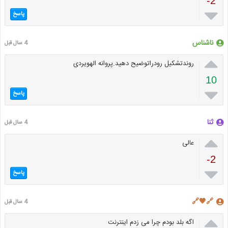
-2

پاسخ
ناشناس
4 سال قبل

روندتشکیل رودراتوضیح دهید.پروانه الهویردی
10

پاسخ
ثنا
4 سال قبل

عالی
-2

پاسخ
🔗🖤🔗
4 سال قبل

اگه بلد بودم چرا می زدم اینترنت