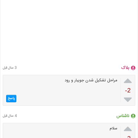
بلاک
3 سال قبل

مراحل تشکیل شدن جویبار و رود
-2

پاسخ
ناشناس
4 سال قبل

سلام