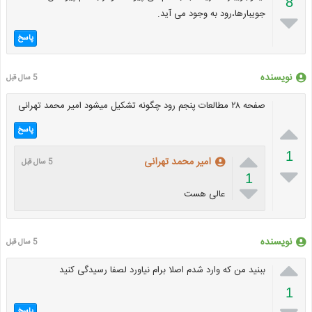
8
جویبارها،رود به وجود می آید.

پاسخ
نویسنده
5 سال قبل
صفحه ۲۸ مطالعات پنجم رود چگونه تشکیل میشود امیر محمد تهرانی

پاسخ

1
امیر محمد تهرانی
5 سال قبل

1

عالی هست
نویسنده
5 سال قبل

ببنید من که وارد شدم اصلا برام نیاورد لصفا رسیدگی کنید
1
پاسخ