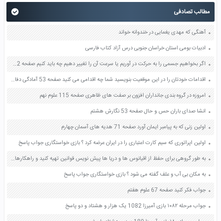
مطالب تصادفی
آهنگی که مهدی یغمایی در خندوانه خواند
ادبیات بومی استان خراسان جنوبی درس آزاد کتاب فارسی
اگر بخواهیم جسمی را به حرکت در آوریم یا سرعت آن را تغییر دهیم چه باید کنیم صفحه 52 علوم نهم
اقدامات خودتان را در این موقعیت بنویسید شما چه اقدامی می کنید صفحه 53 آمادگی دفاعی دهم
امروزه در گروه بندی جانداران افزون بر صفت های ظاهری صفحه 115 علوم نهم
انشا صدای باران حس و حال صفحه 53 نگارش هشتم
اولین زنی که به پیامبر ایمان آورد صفحه 71 هدیه های آسمان چهارم
اولین اپراتوری که سیم کارت اعتباری را در ایران عرضه کرد ؟ بازی خواستگاری جواب پاسخ
به طور گروهی برای حفظ از اقیانوس ها و دریا ها پیش نویس قوانین تهیه کنید و راهکارهایی را نیز به کشورها توصیه کنید صفحه 28 مطالعات اجتماعی نهم
به مکان بی آب و علف گفته می شود ؟ بازی خواستگاری جواب پاسخ
جواب فکر کنید صفحه 67 علوم هفتم
جواب مرحله ۱۰۸۲ بازی آمیرزا 1082 یک هزار و هشتاد و دو پاسخ