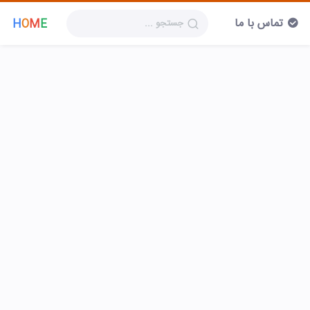
تماس با ما
H
O
M
E