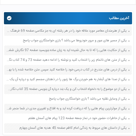
آخرین مطالب
یکی از هنرمندان معاصر مورد علاقه خود را در هر رشته ای به جز عکاسی صفحه 69 فرهنگ و هنر نهم
یکی از مسیر های عبور و مرور خودروها می باشد ؟ بازی خواستگاری جواب پاسخ
یکی از حکایت هایی را که تا به حال شنیده اید به زبان ساده بنویسید صفحه 97 نگارش ششم دبستان
یکی از متن های ناتمام زیر را انتخاب کنید و نوشته را ادامه دهید صفحه 73 و 74 کتاب نگارش فارسی پنجم دبستان
یکی از درس های مندرج در کتاب درسی خود را خلاصه کنید سپس متن خلاصه شده را با بهره گیری از روش های دسته بندی نمودار جدول نقشه مفهومی نشان دهید صفحه 118 نگارش یازدهم
یکی از صدا های آبشار به هم خوردن برگ ها زنبور را در ذهنتان مجسم کنید و درباره آن یک بند بنویسید صفحه 11 نگارش پنجم
یکی از دو موضوع را به دلخواه انتخاب کن و یک بند درباره آن بنویس صفحه 35 کتاب نگارش فارسی سوم
یکی از وسایل نقلیه می باشد ؟ بازی خواستگاری جواب پاسخ
یکی از موثرترین پیام هایی را که دریافت کرده اید و به اقناع و تغییری جدی در شما منجر شده است برسی کنید و علت این تاثیر گذاری قابل توجه را بنویسید صفحه 52 تفکر و سواد رسانه ای دهم
یکی از خاطرات حضور خود در نماز جمعه صفحه 123 پیام های آسمان هفتم
یکی از داستان های مربوط به زندگی امام کاظم صفحه 45 هدیه های آسمان چهارم