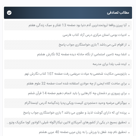
مطالب تصادفی
آیا پیرزن واقعا ثروتمندترین آدم دنیا بود صفحه 13 تفکر و سبک زندگی هفتم
ادبیات بومی استان مرکزی درس آزاد کتاب فارسی
از اقوام تنی می باشد ؟ بازی خواستگاری جواب پاسخ
انشا بیمه تامین اجتماعی از نگاه حادثه دیده صفحه 92 نگارش هشتم
ایده شب یلدا برای مدرسه
بازنویسی حکایت شخصی به عیادت مریضی رفت صفحه 107 کتاب نگارش نهم
برای ساخت کلاه ایمنی از چه موادی استفاده شده است صفحه 32 علوم هفتم
برای پیروزی بر دشمنان چه کارهایی را باید انجام دهیم صفحه 14 قرآن ششم
بیوگرافی مرضیه وحید دستجردی کیست ویکی پدیا زندگینامه آدرس اینستاگرام
پرنده ای که دارای گوشت لذیذ و مقوی می باشد ؟ بازی خواستگاری جواب پاسخ
تحقیق بسیج در یکی از کشورهای آمریکای لاتین نیکاراگوئه شیلی اکوادور کوبا مکزیک ونزوئلا بولیوی صفحه 29 آمادگی دفاعی دهم
تحقیق نام چند شغل یا ورزش را به زبان عربی صفحه 40 عربی هشتم