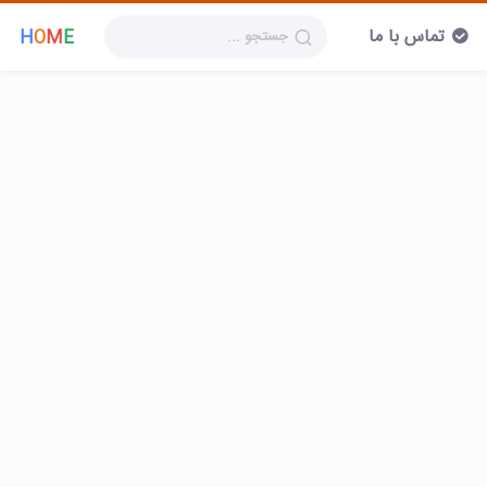
تماس با ما
H
O
M
E