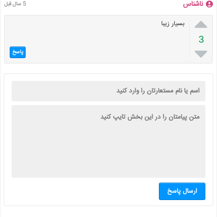
ناشناس
5 سال قبل

بسیار زیبا
3

پاسخ
ارسال پاسخ