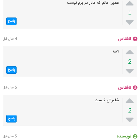

همین عالم که مادر در برم نیست
1

پاسخ
ناشناس
4 سال قبل

۸۸۹
2

پاسخ
ناشناس
5 سال قبل

شاعرش کیست
2

پاسخ
نویسنده
5 سال قبل