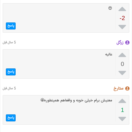

😍
-2

پاسخ
زرگل
5 سال قبل

عالیه
0

پاسخ
ستارخ
5 سال قبل

معنیش برام خیلی خوبه و واقعاهم همینطوره🤩
1

پاسخ