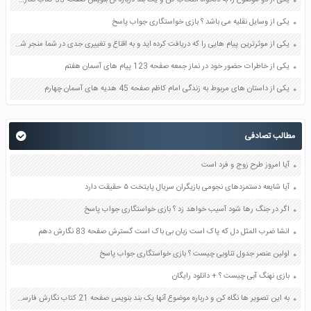
یکی از وسایل نقلیه می باشد ؟ بازی خواستگاری جواب پاسخ
یکی از موثرترین پیام هایی را که دریافت کرده اید و به اقناع و تغییری جدی در شما منجر شده است برسی کنید و علت این تاثیر گذاری قابل توجه را بنویسید صفحه 52 تفکر و سواد رسانه ای دهم
یکی از خاطرات حضور خود در نماز جمعه صفحه 123 پیام های آسمان هفتم
یکی از داستان های مربوط به زندگی امام کاظم صفحه 45 هدیه های آسمان چهارم
مطالب تصادفی
آیا امروز طرح زوج و فرد است
آیا شایعه دستمزدهای نجومی بازیگران سریال پایتخت ۵ حقیقت دارد
اگر در جنگ رها شود آسیب خواهد زد ؟ بازی خواستگاری جواب پاسخ
انشا ضرب المثل دل که پاک است زبان بی باک است گسترش صفحه 83 نگارش دهم
اولین عنصر جدول تناوبی چیست ؟ بازی خواستگاری جواب پاسخ
بازی نهنگ آبی چیست ؟ + دانلود رایگان
به این تصویر ها نگاه کن و درباره موضوع آنها یک بند بنویس صفحه 21 کتاب نگارش فارسی سوم