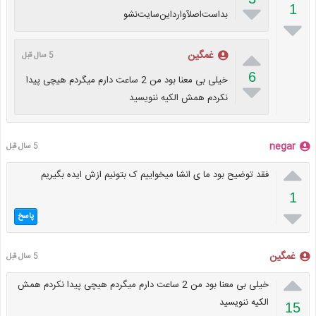

1
بداست‌اصلآ‌وارد‌این‌سایت‌نشو


غمگین
5 سال قبل
6
خیلی بی معنا بود من 2 ساعت دارم میگردم هیچی پیدا

نکردم همش الکیه ننویسید
negar
5 سال قبل

فقد توضیح بود ما ی انشا میخواییم ک بتونیم ازش ایده بگیریم
1

پاسخ
غمگین
5 سال قبل

خیلی بی معنا بود من 2 ساعت دارم میگردم هیچی پیدا نکردم همش
الکیه ننویسید
15