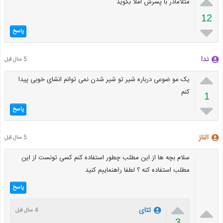

مثلامادر با پسرش املا بگوید
12

پاسخ
ندا
5 سال قبل

یک مو ضوعی درباره شیر تو شیر شدن نمی توانم انشای خوبی پیدا
کنم
1

پاسخ
الناز
5 سال قبل
سلام بچه ها از این مطلب چطور استفاده کنم کسی تونست از این
مطلب استفاده کنه ؟ لطفا راهنماییم کنید
پاسخ


تتای
4 سال قبل
3