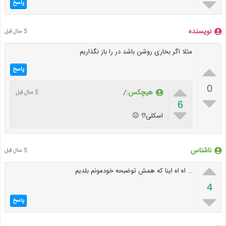

پاسخ
نویسنده
5 سال قبل
مثلا اگر بخاری روشن باشد در را باز نگذاریم

پاسخ

0
هیچکس:/
5 سال قبل

6

اسکلی!؟ 😐
ناشناس
5 سال قبل

… اه اه اینا که همش توضبحه خودمونم بلدیم
4

پاسخ