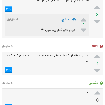
هم رادیو هم بر نامور با هم قاطی می نویسه

پاسخ
3


ب ط چ
4 سال قبل
1

خیلی تاثیر گذار بود عزیزم 😐
meli
5 سال قبل

بدترین مقاله ای که تا به حال خوانده بودم در این سایت نوشته شده
بود
4

پاسخ
ناشناس
5 سال قبل

اه
0