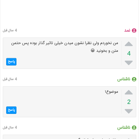
نمد
4 سال قبل

من نخوردم ولی نظرا نشون میدن خیلی تاثیر گذار بوده پس حتمن
متن و بخونید 😀
4

پاسخ
ناشناس
4 سال قبل

موضوع۱
2

پاسخ
ناشناس
4 سال قبل