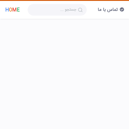
تماس با ما
H
O
M
E