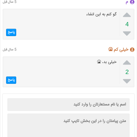
م
5 سال قبل

گو کنم به این انشاء
4

پاسخ
خیلی کم 🤮
5 سال قبل

خیلی بد، 🤮
2

پاسخ