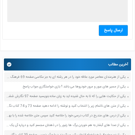
ارسال پاسخ
آخرین مطالب
یکی از هنرمندان معاصر مورد علاقه خود را در هر رشته ای به جز عکاسی صفحه 69 فرهنگ و هنر نهم
یکی از مسیر های عبور و مرور خودروها می باشد ؟ بازی خواستگاری جواب پاسخ
یکی از حکایت هایی را که تا به حال شنیده اید به زبان ساده بنویسید صفحه 97 نگارش ششم دبستان
یکی از متن های ناتمام زیر را انتخاب کنید و نوشته را ادامه دهید صفحه 73 و 74 کتاب نگارش فارسی پنجم دبستان
یکی از درس های مندرج در کتاب درسی خود را خلاصه کنید سپس متن خلاصه شده را با بهره گیری از روش های دسته بندی نمودار جدول نقشه مفهومی نشان دهید صفحه 118 نگارش یازدهم
یکی از صدا های آبشار به هم خوردن برگ ها زنبور را در ذهنتان مجسم کنید و درباره آن یک بند بنویسید صفحه 11 نگارش پنجم
یکی از دو موضوع را به دلخواه انتخاب کن و یک بند درباره آن بنویس صفحه 35 کتاب نگارش فارسی سوم