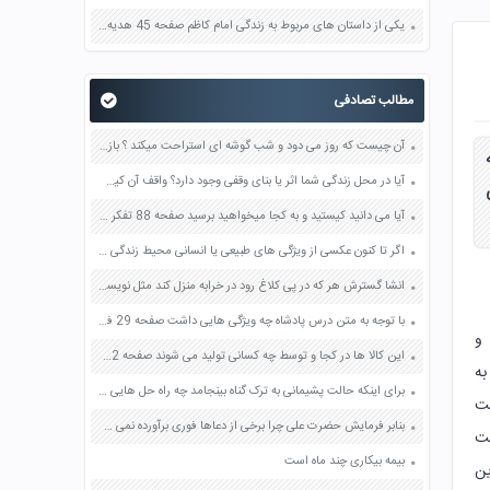
یکی از داستان های مربوط به زندگی امام کاظم صفحه 45 هدیه های آسمان چهارم
مطالب تصادفی
آن چیست که روز می دود و شب گوشه ای استراحت میکند ؟ بازی خواستگاری جواب پاسخ
آیا در محل زندگی شما اثر یا بنای وقفی وجود دارد؟ واقف آن کیست؟ صفحه 11 مطالعات اجتماعی هشتم
آیا می دانید کیستید و به کجا میخواهید برسید صفحه 88 تفکر و پژوهش ششم
اگر تا کنون عکسی از ویژگی های طبیعی یا انسانی محیط زندگی خود گرفته اید صفحه 48 مطالعات اجتماعی هفتم
انشا گسترش هر که در پی کلاغ رود در خرابه منزل کند مثل نویسی صفحه 83 نگارش دهم
با توجه به متن درس پادشاه چه ویژگی هایی داشت صفحه 29 فارسی ششم
 و
این کالا ها در کجا و توسط چه کسانی تولید می شوند صفحه 32 مطالعات اجتماعی هفتم
به
برای اینکه حالت پشیمانی به ترک گناه بینجامد چه راه حل هایی را پیشنهاد می دهید صفحه 89 دین و زندگی دوازدهم
ست
بنابر فرمایش حضرت علی چرا برخی از دعاها فوری برآورده نمی شوند صفحه 108 پیام های آسمان هشتم
یت
بیمه بیکاری چند ماه است
ین