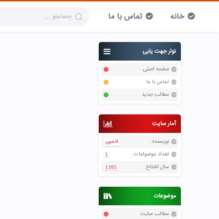
خانه
تماس با ما
نوار جهت یابی
صفحه اصلی
تماس با ما
مطالب جدید
آمار سایت
نویسنده
:
ادمین
تعداد موضواعات
:
1
سال افتتاح
:
1395
موضوعات
مطالب سایت