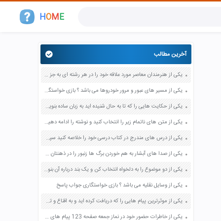
H
O
M
E
آخرین مطالب
یکی از هنرمندان معاصر مورد علاقه خود را در هر رشته ای به جز عکاسی صفحه 69 فرهنگ و هنر نهم
یکی از مسیر های عبور و مرور خودروها می باشد ؟ بازی خواستگاری جواب پاسخ
یکی از حکایت هایی را که تا به حال شنیده اید به زبان ساده بنویسید صفحه 97 نگارش ششم دبستان
یکی از متن های ناتمام زیر را انتخاب کنید و نوشته را ادامه دهید صفحه 73 و 74 کتاب نگارش فارسی پنجم دبستان
یکی از درس های مندرج در کتاب درسی خود را خلاصه کنید سپس متن خلاصه شده را با بهره گیری از روش های دسته بندی نمودار جدول نقشه مفهومی نشان دهید صفحه 118 نگارش یازدهم
یکی از صدا های آبشار به هم خوردن برگ ها زنبور را در ذهنتان مجسم کنید و درباره آن یک بند بنویسید صفحه 11 نگارش پنجم
یکی از دو موضوع را به دلخواه انتخاب کن و یک بند درباره آن بنویس صفحه 35 کتاب نگارش فارسی سوم
یکی از وسایل نقلیه می باشد ؟ بازی خواستگاری جواب پاسخ
یکی از موثرترین پیام هایی را که دریافت کرده اید و به اقناع و تغییری جدی در شما منجر شده است برسی کنید و علت این تاثیر گذاری قابل توجه را بنویسید صفحه 52 تفکر و سواد رسانه ای دهم
یکی از خاطرات حضور خود در نماز جمعه صفحه 123 پیام های آسمان هفتم