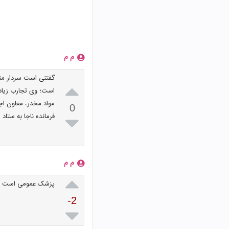
م م

است؛‌ وی تجارب زیاد
مواد مخدر، معاون ا
0
فرمانده ناجا به ستاد 

م م

پزشک عمومی است
-2
