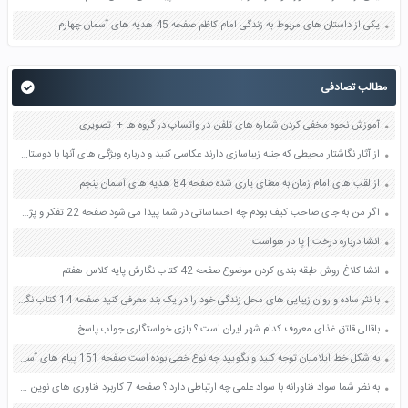
یکی از داستان های مربوط به زندگی امام کاظم صفحه 45 هدیه های آسمان چهارم
مطالب تصادفی
آموزش نحوه مخفی کردن شماره های تلفن در واتساپ در گروه ها + تصویری
از آثار نگاشتار محیطی که جنبه زیباسازی دارند عکاسی کنید و درباره ویژگی های آنها با دوستان خود گفت و گو کنید صفحه 55 فرهنگ و هنر نهم
از لقب های امام زمان به معنای یاری شده صفحه 84 هدیه های آسمان پنجم
اگر من به جای صاحب کیف بودم چه احساساتی در شما پیدا می شود صفحه 22 تفکر و پژوهش ششم
انشا درباره درخت | پا در هواست
انشا کلاغ روش طبقه بندی كردن موضوع صفحه 42 کتاب نگارش پایه کلاس هفتم
با نثر ساده و روان زیبایی های محل زندگی خود را در یک بند معرفی کنید صفحه 14 کتاب نگارش فارسی ششم
باقالی قاتق غذای معروف کدام شهر ایران است ؟ بازی خواستگاری جواب پاسخ
به شکل خط ایلامیان توجه کنید و بگویید چه نوع خطی بوده است صفحه 151 پیام های آسمان هفتم
به نظر شما سواد فناورانه با سواد علمی چه ارتباطی دارد ؟ صفحه 7 کاربرد فناوری های نوین یازدهم