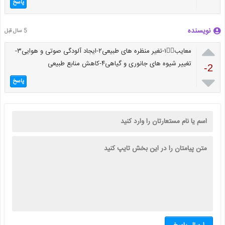
پاسخ
نویسنده
5 سال قبل

معایب👇🏻۱-تغیر منظره های طبیعی۲-ایجاد آلودگی صوتی و هوایی۳-
تغییر شیوه های جانوری و گیاهی۴-کاهش منابع طبیعی
-2

پاسخ