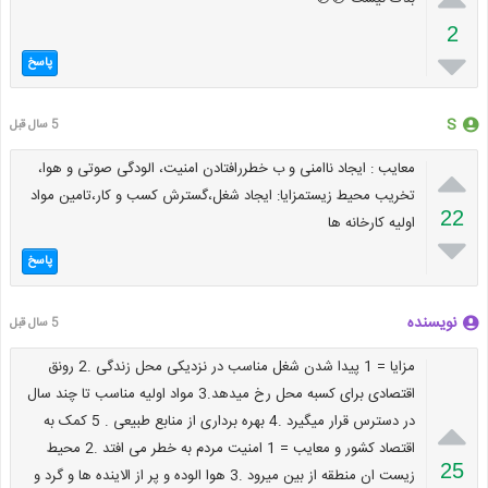
2

پاسخ
S
5 سال قبل

معایب : ایجاد ناامنی و ب خطررافتادن امنیت، الودگی صوتی و هوا،
تخریب محیط زیستمزایا: ایجاد شغل،گسترش کسب و کار،تامین مواد
22
اولیه کارخانه ها

پاسخ
نویسنده
5 سال قبل
مزایا = 1 پیدا شدن شغل مناسب در نزدیکی محل زندگی .2 رونق
اقتصادی برای کسبه محل رخ میدهد.3 مواد اولیه مناسب تا چند سال

در دسترس قرار میگیرد .4 بهره برداری از منابع طبیعی . 5 کمک به
اقتصاد کشور و معایب = 1 امنیت مردم به خطر می افتد .2 محیط
25
زیست ان منطقه از بین میرود .3 هوا الوده و پر از الاینده ها و گرد و