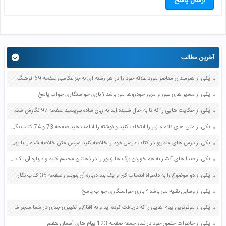
ارسال پاسخ
آخرین مطالب
یکی از هنرمندان معاصر مورد علاقه خود را در هر رشته ای به جز عکاسی صفحه 69 فرهنگ و هنر نهم
یکی از مسیر های عبور و مرور خودروها می باشد ؟ بازی خواستگاری جواب پاسخ
یکی از حکایت هایی را که تا به حال شنیده اید به زبان ساده بنویسید صفحه 97 نگارش ششم دبستان
یکی از متن های ناتمام زیر را انتخاب کنید و نوشته را ادامه دهید صفحه 73 و 74 کتاب نگارش فارسی پنجم دبستان
یکی از درس های مندرج در کتاب درسی خود را خلاصه کنید سپس متن خلاصه شده را با بهره گیری از روش های دسته بندی نمودار جدول نقشه مفهومی نشان دهید صفحه 118 نگارش یازدهم
یکی از صدا های آبشار به هم خوردن برگ ها زنبور را در ذهنتان مجسم کنید و درباره آن یک بند بنویسید صفحه 11 نگارش پنجم
یکی از دو موضوع را به دلخواه انتخاب کن و یک بند درباره آن بنویس صفحه 35 کتاب نگارش فارسی سوم
یکی از وسایل نقلیه می باشد ؟ بازی خواستگاری جواب پاسخ
یکی از موثرترین پیام هایی را که دریافت کرده اید و به اقناع و تغییری جدی در شما منجر شده است برسی کنید و علت این تاثیر گذاری قابل توجه را بنویسید صفحه 52 تفکر و سواد رسانه ای دهم
یکی از خاطرات حضور خود در نماز جمعه صفحه 123 پیام های آسمان هفتم