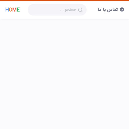
تماس با ما
H
O
M
E