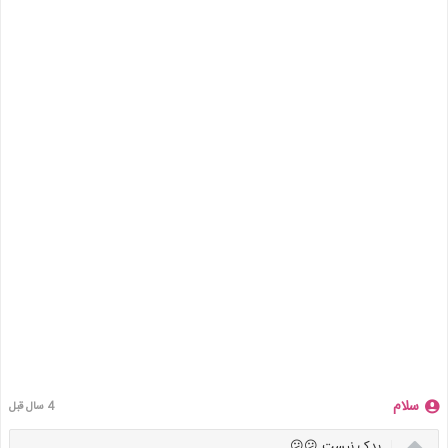
سلام
4 سال قبل

بدک نیست 😕😕