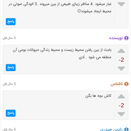

غبار میشود .4 مناظر زیبای طبیعی از بین میروند .5 الودگی صوتی در
محیط ایجاد میشوند🙂
پاسخ
نویسنده
5 سال قبل

باعث از بین رفتن محیط زیست و محیط زندگی حیوانات بومی آن
منطقه می شود …اَدی
-2

پاسخ
ناشناس
5 سال قبل

کاش بچه ها بگن
-2

پاسخ
رادین حیدری
5 سال قبل