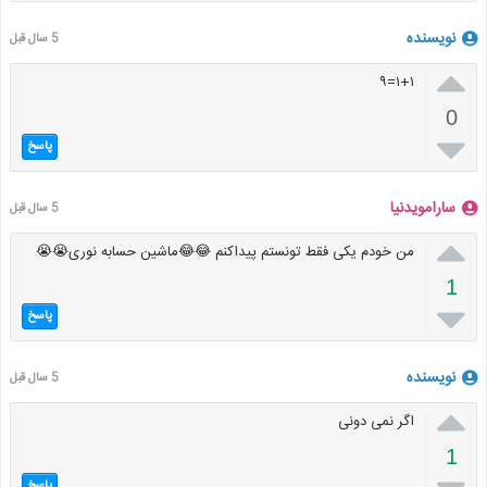
نویسنده
5 سال قبل

۱+۱=۹
0

پاسخ
سارامویدنیا
5 سال قبل

من خودم یکی فقط تونستم پیداکنم 😂😂ماشین حسابه نوری😭😭
1

پاسخ
نویسنده
5 سال قبل

اگر نمی دونی
1
پاسخ