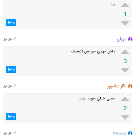

بله
1

پاسخ
مهران
5 سال قبل

داش مهدی جوابش اکسیژنه
3

پاسخ
نگار عباسپور
5 سال قبل

خیلی خیلی خوب است
2

پاسخ
نویسنده
5 سال قبل