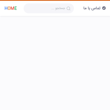
تماس با ما
H
O
M
E