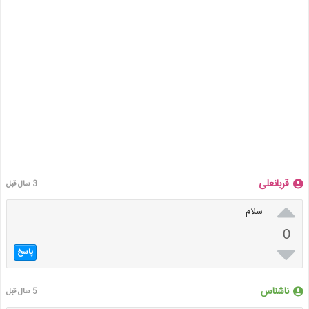
قربانعلی
3 سال قبل

سلام
0

پاسخ
ناشناس
5 سال قبل