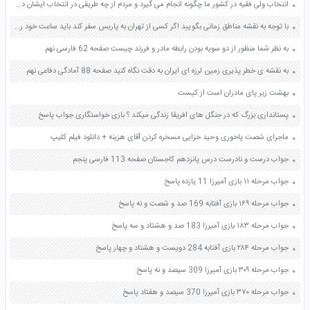
انتخاب ولی فقیه در کشور ما چگونه انجام می گیرد و مردم از چه طریقی در انتخاب ایشان دخالت دارند صفحه 133 دین و زندگی یازدهم
با توجه به نقشه مناطق زمانی بگویید اگر کسی از تهران به پاریس سفر کند باید ساعت خود را جلو بکشد یا عقب چرا صفحه 11 مطالعات اجتماعی نهم
به نظر شما منظور از دو سویه بودن رابطه مادر و فرزند چیست صفحه 62 فارسی نهم
به نقشه ی خطر پذیری زمین لرزه ای ایران به دقت نگاه کنید صفحه 88 آمادگی دفاعی نهم
بهشت زیر پای مادران است از کیست
پستانداری بزرگ که در جنگل های افریقا زندگی میکند ؟ بازی خواستگاری جواب پاسخ
ماجرای شصت پاخوری وحید خزایی مسخره کردن آقای هزینه + دانلود فیلم کلیپ
جواب درست و نادرست درس پانزدهم کاجستان صفحه 113 فارسی پنجم
جواب مرحله ۱۱ بازی آمیرزا 11 یازده پاسخ
جواب مرحله ۱۶۹ بازی آفتابه 169 صد و شصت و نه پاسخ
جواب مرحله ۱۸۳ بازی آمیرزا 183 صد و هشتاد و سه پاسخ
جواب مرحله ۲۸۴ بازی آفتابه 284 دویست و هشتاد و چهار پاسخ
جواب مرحله ۳۰۹ بازی آمیرزا 309 سیصد و نه پاسخ
جواب مرحله ۳۷۰ بازی آمیرزا 370 سیصد و هفتاد پاسخ