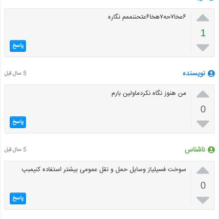

۶عخا۷حه۷هخا۶عتحننممم نگاره
1

پاسخ
نویسنده
5 سال قبل

من هنوز نگاه نکردماولین بارم
0

پاسخ
ناشناس
5 سال قبل

سوخت فسیلیاز وسایل حمل و نقل عمومی بیشتر استفاده کنیمبپ
0

پاسخ