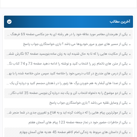
آخرین مطالب
یکی از هنرمندان معاصر مورد علاقه خود را در هر رشته ای به جز عکاسی صفحه 69 فرهنگ و هنر نهم
یکی از مسیر های عبور و مرور خودروها می باشد ؟ بازی خواستگاری جواب پاسخ
یکی از حکایت هایی را که تا به حال شنیده اید به زبان ساده بنویسید صفحه 97 نگارش ششم دبستان
یکی از متن های ناتمام زیر را انتخاب کنید و نوشته را ادامه دهید صفحه 73 و 74 کتاب نگارش فارسی پنجم دبستان
یکی از درس های مندرج در کتاب درسی خود را خلاصه کنید سپس متن خلاصه شده را با بهره گیری از روش های دسته بندی نمودار جدول نقشه مفهومی نشان دهید صفحه 118 نگارش یازدهم
یکی از صدا های آبشار به هم خوردن برگ ها زنبور را در ذهنتان مجسم کنید و درباره آن یک بند بنویسید صفحه 11 نگارش پنجم
یکی از دو موضوع را به دلخواه انتخاب کن و یک بند درباره آن بنویس صفحه 35 کتاب نگارش فارسی سوم
یکی از وسایل نقلیه می باشد ؟ بازی خواستگاری جواب پاسخ
یکی از موثرترین پیام هایی را که دریافت کرده اید و به اقناع و تغییری جدی در شما منجر شده است برسی کنید و علت این تاثیر گذاری قابل توجه را بنویسید صفحه 52 تفکر و سواد رسانه ای دهم
یکی از خاطرات حضور خود در نماز جمعه صفحه 123 پیام های آسمان هفتم
یکی از داستان های مربوط به زندگی امام کاظم صفحه 45 هدیه های آسمان چهارم