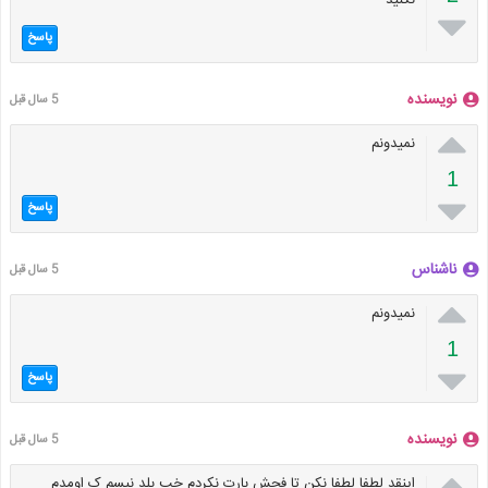
نکنید

پاسخ
نویسنده
5 سال قبل

نمیدونم
1

پاسخ
ناشناس
5 سال قبل

نمیدونم
1

پاسخ
نویسنده
5 سال قبل

اینقد لطفا لطفا نکن تا فحش بارت نکردم خب بلد نیسم ک اومدم