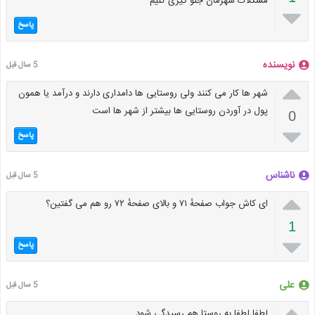
مشکلات شهرمان جلو گیری کنیم

پاسخ
نویسنده
5 سال قبل

شهر ها کار می کنند ولی روستایی ها دامداری دارند و درآمد یا همون
پول در آوردن روستایی ها بیشتر از شهر ها است
0

پاسخ
ناشناس
5 سال قبل

ای کاش جواب صفحهٔ ۷۱ و بالای صفحهٔ ۷۲ رو هم می گفتین؟
1

پاسخ
علی
5 سال قبل

لطفا لطفا به روستا هم رسیدگی شود