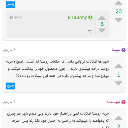

پاسخ
20


BTS.army
5 سال قبل
6

اره
مهسا
5 سال قبل

شهر ها امکانات فراوانی دارد…اما امکانات روستا کم است….امروزه مردم
روستا درآمد بیشتری دارند…..چون محصول خود را برداشت میکنند و
1
میفروشند و درآمد بیشتری دارندمن همه این سوالات رو بلدم😗

پاسخ
نویسنده
5 سال قبل

مردم روستا امکانات کمی دراختیار خود دارند ولی مردم شهر هر چیزی
که بخواهند را میتوانند به راحتی به اختیار خود بگذارند پس اسراف
2