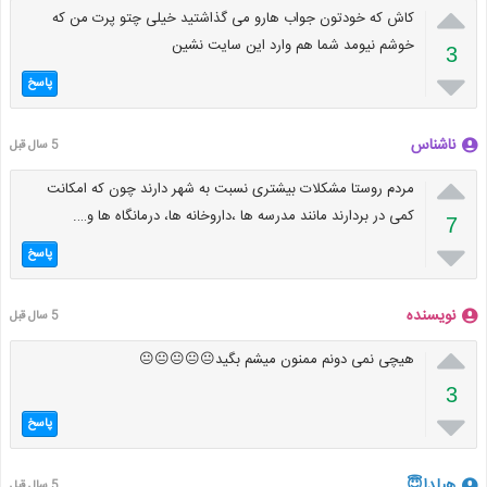

کاش که خودتون جواب هارو می گذاشتید خیلی چتو پرت من که
خوشم نیومد شما هم وارد این سایت نشین
3

پاسخ
ناشناس
5 سال قبل

مردم روستا مشکلات بیشتری نسبت به شهر دارند چون که امکانت
کمی در بردارند مانند مدرسه ها ،داروخانه ها، درمانگاه ها و….
7

پاسخ
نویسنده
5 سال قبل

هیچی نمی دونم ممنون میشم بگید😐😐😐😐😐
3

پاسخ
هیلدا😇
5 سال قبل