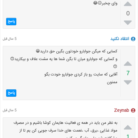

وای چخبر😐😂
0

پاسخ
انتقاد نکنید
5 سال قبل
کسایی که میگن جوابارو خودتون بگین حق دارید😀

و کسایی که جوابارو میان تا بگن شما ها یه مشت علاف و بیکارید🙃
🙃
7
آقایی که سایت رو باز کردی جوابارو خودت بگو

ممنون
پاسخ
Zeynab
5 سال قبل

به نظر من باید در همه ی فعالیت هایمان کوشا باشیم و در مصرف
مواد غذایی ،برق، آب ،نعمت های خدا سرف جویی کن یم تا از
1