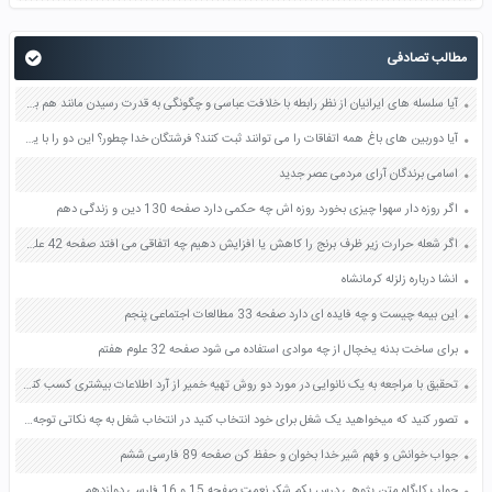
مطالب تصادفی
آیا سلسله های ایرانیان از نظر رابطه با خلافت عباسی و چگونگی به قدرت رسیدن مانند هم بودند؟ مثال بزنید صفحه 70 مطالعات اجتماعی هشتم
آیا دوربین های باغ همه اتفاقات را می توانند ثبت کنند؟ فرشتگان خدا چطور؟ این دو را با یکدیگر مقایسه کنید صفحه 112 هدیه های آسمان چهارم
اسامی برندگان آرای مردمی عصر جدید
اگر روزه دار سهوا چیزی بخورد روزه اش چه حکمی دارد صفحه 130 دین و زندگی دهم
اگر شعله حرارت زیر ظرف برنج را کاهش یا افزایش دهیم چه اتفاقی می افتد صفحه 42 علوم ششم
انشا درباره زلزله کرمانشاه
این بیمه چیست و چه فایده ای دارد صفحه 33 مطالعات اجتماعی پنجم
برای ساخت بدنه یخچال از چه موادی استفاده می شود صفحه 32 علوم هفتم
تحقیق با مراجعه به یک نانوایی در مورد دو روش تهیه خمیر از آرد اطلاعات بیشتری کسب کنید و به کلاس گزارش دهید صفحه 101 کتاب علوم دوم دبستان
تصور کنید که میخواهید یک شغل برای خود انتخاب کنید در انتخاب شغل به چه نکاتی توجه می کنید صفحه 170 کتاب تفکر و سبک زندگی هشتم
جواب خوانش و فهم شیر خدا بخوان و حفظ کن صفحه 89 فارسی ششم
جواب کارگاه متن پژوهی درس یکم شکر نعمت صفحه 15 و 16 فارسی دوازدهم