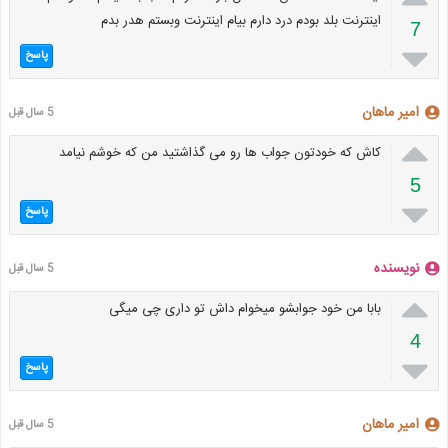
اینترنت بلد بودم درد دارم بیام اینترنت وبستم هدر بدم
7

پاسخ
امیر ماهان
5 سال قبل

کاش که خودتون جواب ها رو می گذاشتید من که خوشم نیامد
5

پاسخ
نویسنده
5 سال قبل

بابا من خود جوابشو میخوام داش تو داری چی میگی
4

پاسخ
امیر ماهان
5 سال قبل