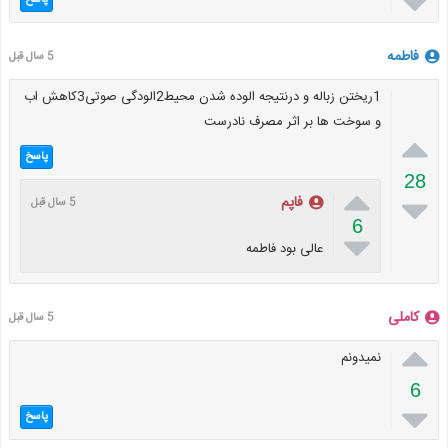

پاسخ
فاطمه
5 سال قبل
1ریختن زباله و درنتیجه الوده شدن محیط2الودگی صوتی3کاهش اب
و سوخت ها بر اثر مصرف نادرست

پاسخ
28


فاپم
5 سال قبل
6

عالی بود فاطمه
کاملی
5 سال قبل

نمیدونم
6

پاسخ