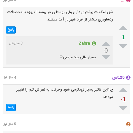
...
3 سال قبل
شهر امکانات بیشتری دارع ولی روستا ن در روستا امروزه با محصولات
وکشاورزی بیشتر از افراد شهر در آمد میکنند

پاسخ
1


Zahra
3 سال قبل
0

بسیار عالی بود مرصی♡
ناشناس
4 سال قبل

ج1این تاثیر بسیار زودترمی شود وحرکت یه نفر کل تیم را تغییر
میدهد
-1

پاسخ
5 سال قبل