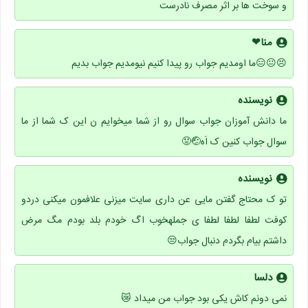
و سوخت ها بر اثر مصرف نادرست
منا❤
😣😐😑ما اومدیم جواب رو پیدا کنیم نیومدیم جواب بدیم
نویسنده
ما دانش آموزان جواب سوال رو از شما میخوایم ن این ک شما از ما
سوال جواب کنین ک اَه🤕😡
نویسنده
تو ک محتاج گفتن مایی عن داری سایت میزنی علافمون میکنی دردو
کوفت لطفا لطفا لطفا ی جملهخوب اگ خودم بلد بودم مگ مرض
داشتم بیام بگردم دنبال جواب😒
دلسا
نمی دونم کاش یکی بود جواب من میداد 😿