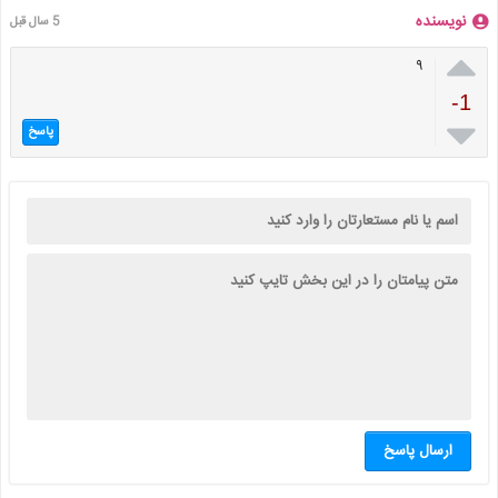
نویسنده
5 سال قبل

۹
-1

پاسخ
ارسال پاسخ