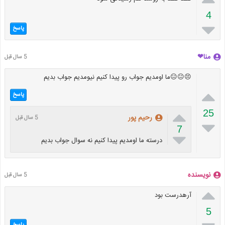
4

پاسخ
منا❤
5 سال قبل
😣😐😑ما اومدیم جواب رو پیدا کنیم نیومدیم جواب بدیم

پاسخ

25
رحیم پور
5 سال قبل

7

درسته ما اومدیم پیدا کنیم نه سوال جواب بدیم
نویسنده
5 سال قبل

آرهدرست بود
5