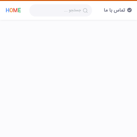
تماس با ما
H
O
M
E