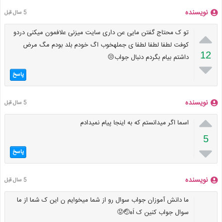
نویسنده
5 سال قبل

تو ک محتاج گفتن مایی عن داری سایت میزنی علافمون میکنی دردو
کوفت لطفا لطفا لطفا ی جملهخوب اگ خودم بلد بودم مگ مرض
12
داشتم بیام بگردم دنبال جواب😒

پاسخ
نویسنده
5 سال قبل

اسما اگر میدانستم که به اینجا پیام نمیدادم
5

پاسخ
نویسنده
5 سال قبل
ما دانش آموزان جواب سوال رو از شما میخوایم ن این ک شما از ما
سوال جواب کنین ک اَه🤕😡