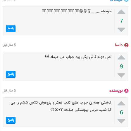

حوصلم……….😐😐😐🚶‍♀️🚶‍♀️🚶‍♀️🚶‍♀️🚶‍♀️🚶‍♀️🚶‍♀️🚶‍♀️
7

پاسخ
دلسا
5 سال قبل

نمی دونم کاش یکی بود جواب من میداد 😿
9

پاسخ
نویسنده
5 سال قبل

کاشکی همه ی جواب های کتاب تفکر و پژوهش کلاس ششم را می
گذاشتید درس پیوستگی صفحه ۷۲😭😔
6

پاسخ