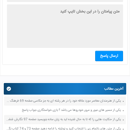
ارسال پاسخ
آخرین مطالب
یکی از هنرمندان معاصر مورد علاقه خود را در هر رشته ای به جز عکاسی صفحه 69 فرهنگ و هنر نهم
یکی از مسیر های عبور و مرور خودروها می باشد ؟ بازی خواستگاری جواب پاسخ
یکی از حکایت هایی را که تا به حال شنیده اید به زبان ساده بنویسید صفحه 97 نگارش ششم دبستان
یکی از متن های ناتمام زیر را انتخاب کنید و نوشته را ادامه دهید صفحه 73 و 74 کتاب نگارش فارسی پنجم دبستان