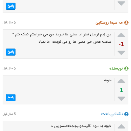

پاسخ
مه سیما روستایی
5 سال قبل

من زدم ارسال نظر اما معنی ها نیومد من می خواستم کمک کنم ۳
ساعت هس حی معنی ها رو می نویسم اما نمباد
-1

پاسخ
نویسنده
5 سال قبل

خوبه
1

پاسخ
ناشناس نتتت
5 سال قبل

خوبه بد نبود تافیسدونپچجخعمنسوبین د