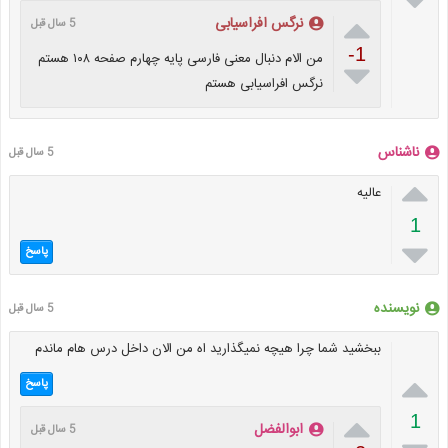

نرگس افراسیابی
5 سال قبل
-1
من الام دنبال معنی فارسی پایه چهارم صفحه ۱۰۸ هستم

نرگس افراسیابی هستم
ناشناس
5 سال قبل

عالیه
1

پاسخ
نویسنده
5 سال قبل
ببخشید شما چرا هیچه نمیگذارید اه من الان داخل درس هام ماندم

پاسخ

1
ابوالفضل
5 سال قبل