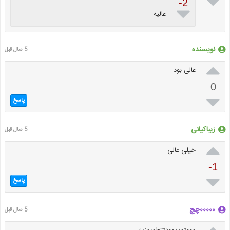

-2

عالیه
نویسنده
5 سال قبل

عالی بود
0

پاسخ
زیباکیانی
5 سال قبل

خیلی عالی
-1

پاسخ
۰۰۰۰۰چچ
5 سال قبل
