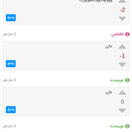
وووتوددوودتتطویوزت
-2

پاسخ
ناشناس
5 سال قبل

عالی
-1

پاسخ
نویسنده
5 سال قبل

عالی
0

پاسخ
نویسنده
5 سال قبل