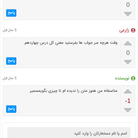
0

پاسخ
زارعی
5 سال قبل

وقت هرچه سر جواب ها بفرستید معنی کل درس چهاردهم
0

پاسخ
نویسنده
5 سال قبل

متاسفانه من هنوز متن را ندیده ام تا چیزی بگویمسمیر
-1

پاسخ