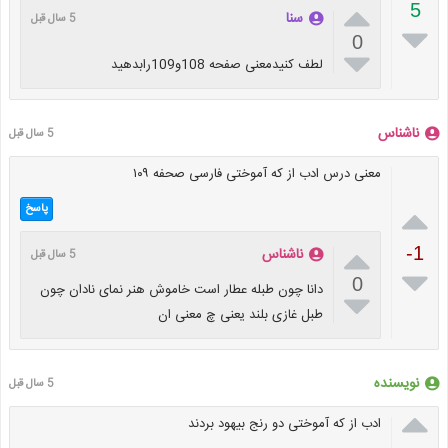

5
سنا
5 سال قبل

0

لطف کنیدمعنی صفحه 108و109رابدهید
ناشناس
5 سال قبل
معنی درس ادب از که آموختی فارسی صحفه ۱۰۹

پاسخ

-1
ناشناس
5 سال قبل

0
دانا چون طبله عطار است خاموش هنر نمای نادان چون

طبل غازی بلند یعنی چ معنی ان
نویسنده
5 سال قبل

ادب از که آموختی دو رنج بیهود بردند