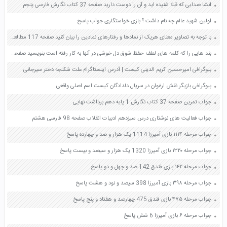
انشا صدایی که قبلا شنیده اید و آن را دوست دارید صفحه 37 کتاب نگارش فارسی پنجم
اولین شهید عالم چه نام داشت ؟ بازی خواستگاری جواب پاسخ
با توجه به تصاویر معنای هریک از نمادها و رفتارهای نمادین را بیان کنید صفحه 117 مطالعات اجتماعی نهم
بند هایی را که کلمه های لطف حفظ شوق دل خوشی در آنها به کار رفته است بنویسید صفحه 86 کتاب نگارش پنجم
بیوگرافی امیرحسین کریم الدینی کیست | آدرس اینستاگرام علت شکنجه دختر سیرجانی
بیوگرافی بازیگر نقش ارغوان در سریال دلدادگان کیست اسم اصلی واقعی
جواب تمرین صفحه 37 کتاب نگارش 1 پایه دهم برداشت نهایی
جواب فعالیت های نوشتاری درس سیزدهم ادبیات انقلاب صفحه 98 فارسی هشتم
جواب مرحله ۱۱۱۴ بازی آمیرزا 1114 یک هزار و صد و چهارده پاسخ
جواب مرحله ۱۳۲۰ بازی آمیرزا 1320 یک هزار و سیصد و بیست پاسخ
جواب مرحله ۱۴۲ بازی فندق 142 صد و چهل و دو پاسخ
جواب مرحله ۳۹۸ بازی آمیرزا 398 سیصد و نود و هشت پاسخ
جواب مرحله ۴۷۵ بازی فندق 475 چهارصد و هفتاد و پنج پاسخ
جواب مرحله ۶ بازی آمیرزا 6 شش پاسخ