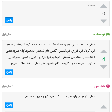

سخته
0

پاسخ
نویسنده
5 سال قبل
معنی« آ »در درس چهاردهمآموخت : یاد داد / یاد گرفتاندوخت: جمع

کرد کرد/ گرد آوری کردایشان: گفتن نام شخص نامعلومآواز: سرودمعنی
«ط»عطار : عطر فروشمعنی «پ»پرهیز کردن : دوری کردن /خودداری
4
کردن از انجام دادن کاریفکر کنم همین قدر معنی باشد ساغر نحوی

پاسخ
ناشناس
5 سال قبل
معنی درس چهاردهم ادب ازکی اموختیپایه چهارم فارسی

پاسخ