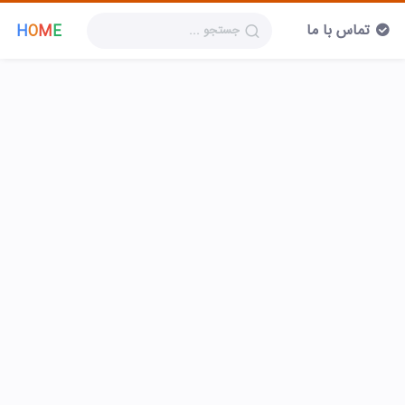
تماس با ما
H
O
M
E