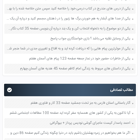
یکی از درس های مندرج در کتاب درسی خود را خلاصه کنید سپس متن خلاصه شده را با بهره گیری از روش های دسته بندی نمودار جدول نقشه مفهومی نشان دهید صفحه 118 نگارش یازدهم
یکی از صدا های آبشار به هم خوردن برگ ها زنبور را در ذهنتان مجسم کنید و درباره آن یک بند بنویسید صفحه 11 نگارش پنجم
یکی از دو موضوع را به دلخواه انتخاب کن و یک بند درباره آن بنویس صفحه 35 کتاب نگارش فارسی سوم
یکی از وسایل نقلیه می باشد ؟ بازی خواستگاری جواب پاسخ
یکی از موثرترین پیام هایی را که دریافت کرده اید و به اقناع و تغییری جدی در شما منجر شده است برسی کنید و علت این تاثیر گذاری قابل توجه را بنویسید صفحه 52 تفکر و سواد رسانه ای دهم
یکی از خاطرات حضور خود در نماز جمعه صفحه 123 پیام های آسمان هفتم
یکی از داستان های مربوط به زندگی امام کاظم صفحه 45 هدیه های آسمان چهارم
مطالب تصادفی
آثار باستانی استان فارس به جز تخت جمشید صفحه 33 کار و فناوری هفتم
آیا تاکنون به یکی از کشور های همسایه سفر کرده اید صفحه 100 مطالعات اجتماعی ششم
احمد پاسدار کیست ماجرای گوشی نودیس پرداز + بیوگرافی
اگر ما هم بخواهیم در زمره بهشتیان باشیم باید در دنیا چگونه زندگی کنیم صفحه 86 دین و زندگی دهم