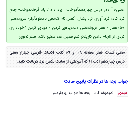
نویسنده
معنی« آ »در درس چهاردهمآموخت : یاد داد / یاد گرفتاندوخت: جمع
کرد کرد/ گرد آوری کردایشان: گفتن نام شخص نامعلومآواز: سرودمعنی
«ط»عطار : عطر فروشمعنی «پ»پرهیز کردن : دوری کردن /خودداری
کردن از انجام دادن کاریفکر کنم همین قدر معنی باشد ساغر نحوی
معنی کلمات شعر صفحه ۱۰۸ و ۱۰۹ کتاب ادبیات فارسی چهارم معنی
درس چهاردهم ادب از که آموختی از سایت نکس لود دریافت کنید.
جواب بچه ها در نظرات پایین سایت
: نمیدونم کاش بچه ها جواب رو بفرستن.
مهدی