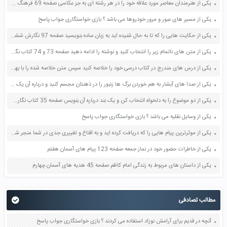
یکی از هنرمندان معاصر مورد علاقه خود را در هر رشته ای به جز عکاسی صفحه 69 فرهنگ و هنر نهم
یکی از مسیر های عبور و مرور خودروها می باشد ؟ بازی خواستگاری جواب پاسخ
یکی از حکایت هایی را که تا به حال شنیده اید به زبان ساده بنویسید صفحه 97 نگارش ششم دبستان
یکی از متن های ناتمام زیر را انتخاب کنید و نوشته را ادامه دهید صفحه 73 و 74 کتاب نگارش فارسی پنجم دبستان
یکی از درس های مندرج در کتاب درسی خود را خلاصه کنید سپس متن خلاصه شده را با بهره گیری از روش های دسته بندی نمودار جدول نقشه مفهومی نشان دهید صفحه 118 نگارش یازدهم
یکی از صدا های آبشار به هم خوردن برگ ها زنبور را در ذهنتان مجسم کنید و درباره آن یک بند بنویسید صفحه 11 نگارش پنجم
یکی از دو موضوع را به دلخواه انتخاب کن و یک بند درباره آن بنویس صفحه 35 کتاب نگارش فارسی سوم
یکی از وسایل نقلیه می باشد ؟ بازی خواستگاری جواب پاسخ
یکی از موثرترین پیام هایی را که دریافت کرده اید و به اقناع و تغییری جدی در شما منجر شده است برسی کنید و علت این تاثیر گذاری قابل توجه را بنویسید صفحه 52 تفکر و سواد رسانه ای دهم
یکی از خاطرات حضور خود در نماز جمعه صفحه 123 پیام های آسمان هفتم
یکی از داستان های مربوط به زندگی امام کاظم صفحه 45 هدیه های آسمان چهارم
مطالب تصادفی
آنچه در قدیم برای آرامش نوزاد استفاده می کردند ؟ بازی خواستگاری جواب پاسخ