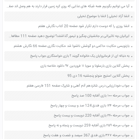
آیا می توانیم بگوییم همه شبکه های غذایی که روی کره زمین قرار دارند به هم وصل اند صفحه 157 علوم نهم
انشا آزاد تخیلی | انشا با موضوع تخیلی
انشا روزی را که دوست دارم تکرار شود صفحه 20 کتاب نگارش هفتم
ایرانیان چه تاثیراتی بر جانشینان چنگیز و تیمور گذاشتند؟ توضیح دهید صفحه 111 مطالعات اجتماعی پنجم
بازنویسی حکایت حاکمی دو گوشش ناشنوا شد حکایت نگاری صفحه 66 نگارش هشتم
به دنباله ای از فرمانروایان یک خانواده گویند ؟ بازی خواستگاری جواب پاسخ
پخش آنلاین بازی بارسلونا و سویا ۱۱ فروردین ۹۷ دانلود خلاصه بازی
پخش آنلاین استیج منوتو پنجشنبه 16 دی 95
جواب خودارزیابی درس شانزدهم آدم آهنی و شاپرک صفحه 151 فارسی هفتم
جواب مرحله ۱۰۰ بازی آفتابه 100 صد پاسخ
جواب مرحله ۱۲۴ بازی فندق 124 صد و بیست و چهار پاسخ
جواب مرحله ۲۲۰ بازی آفتابه 220 دویست و بیست پاسخ
جواب مرحله ۲۵۹ بازی آفتابه 259 دویست و پنجاه و نه پاسخ
جواب مرحله ۳۶۷ بازی فندق 367 سیصد و شصت و هفت پاسخ