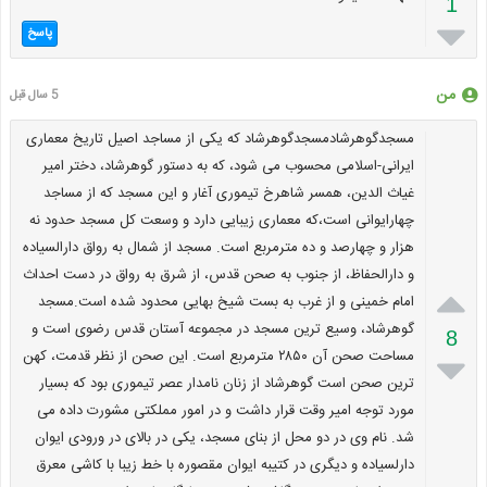
1

پاسخ
من
5 سال قبل
مسجدگوهرشادمسجدگوهرشاد که یکی از مساجد اصیل تاریخ معماری
ایرانی-اسلامی محسوب می شود، که به دستور گوهرشاد، دختر امیر
غیاث الدین، همسر شاهرخ تیموری آغار و این مسجد که از مساجد
چهارایوانی است،که معماری زیبایی دارد و وسعت کل مسجد حدود نه
هزار و چهارصد و ده مترمربع است. مسجد از شمال به رواق دارالسیاده
و دارالحفاظ، از جنوب به صحن قدس، از شرق به رواق در دست احداث

امام خمینی و از غرب به بست شیخ بهایی محدود شده است.مسجد
گوهرشاد، وسیع ترین مسجد در مجموعه آستان قدس رضوی است و
8
مساحت صحن آن ۲۸۵۰ مترمربع است. این صحن از نظر قدمت، کهن

ترین صحن است گوهرشاد از زنان نامدار عصر تیموری بود که بسیار
مورد توجه امیر وقت قرار داشت و در امور مملکتی مشورت داده می
شد. نام وی در دو محل از بنای مسجد، یکی در بالای در ورودی ایوان
دارلسیاده و دیگری در کتیبه ایوان مقصوره با خط زیبا با کاشی معرق