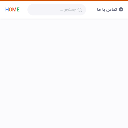
تماس با ما
H
O
M
E