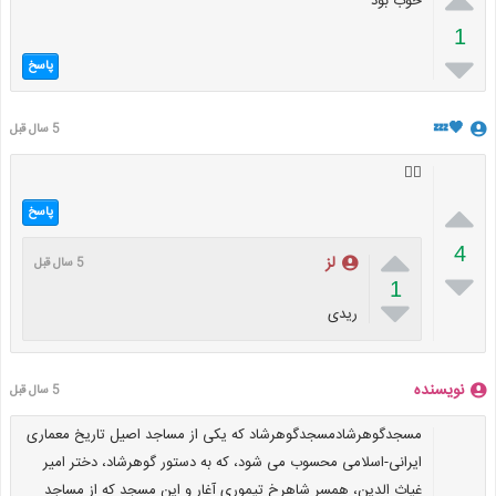
خوب بود
1

پاسخ
🖤💤
5 سال قبل
👍🏻

پاسخ

4
لز
5 سال قبل

1

ریدی
نویسنده
5 سال قبل
مسجدگوهرشادمسجدگوهرشاد که یکی از مساجد اصیل تاریخ معماری
ایرانی-اسلامی محسوب می شود، که به دستور گوهرشاد، دختر امیر
غیاث الدین، همسر شاهرخ تیموری آغار و این مسجد که از مساجد