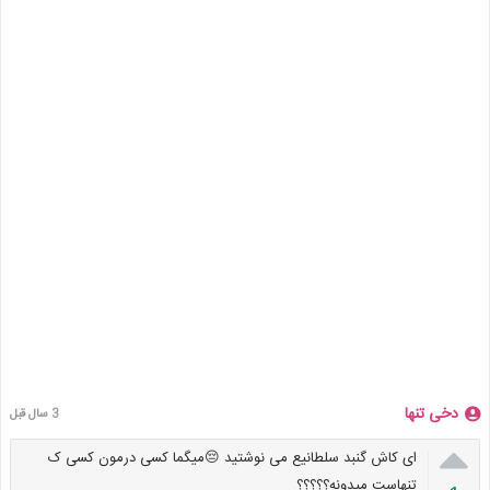
دخی تنها
3 سال قبل

ای کاش گنبد سلطانیع می نوشتید 😔میگما کسی درمون کسی ک
تنهاست میدونه؟؟؟؟؟