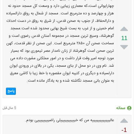
چهارایوانی است،که معماری زیبایی دارد و وسعت کل مسجد حدود نه
هزار و چهارصد و ده مترمربع است. مسجد از شمال به رواق دارالسیاده
و دارالحفاظ، از جنوب به صحن قدس، از شرق به رواق در دست احداث

امام خمینی و از غرب به بست شیخ بهایی محدود شده است.مسجد
گوهرشاد، وسیع ترین مسجد در مجموعه آستان قدس رضوی است و
11
مساحت صحن آن ۲۸۵۰ مترمربع است. این صحن از نظر قدمت، کهن

ترین صحن است گوهرشاد از زنان نامدار عصر تیموری بود که بسیار
مورد توجه امیر وقت قرار داشت و در امور مملکتی مشورت داده می
شد. نام وی در دو محل از بنای مسجد، یکی در بالای در ورودی ایوان
دارلسیاده و دیگری در کتیبه ایوان مقصوره با خط زیبا با کاشی معرق
به عنوان بانی مسجد نگاشته شده و به یادگار مانده است.
پاسخ
سمانه
5 سال قبل

عالییییییییییییه من که خییییییییییلی راضییییییییی بودم.
-1