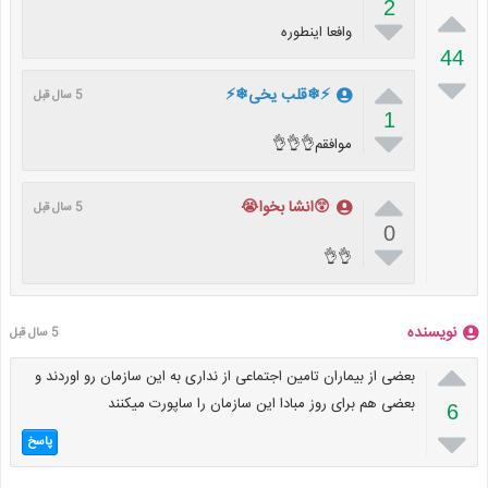
2


وافعا اینطوره
44


⚡❄قلب یخی❄⚡
5 سال قبل
1

موافقم👌👌👌

😲انشا بخوا😭
5 سال قبل
0

👌👌
نویسنده
5 سال قبل

بعضی از بیماران تامین اجتماعی از نداری به این سازمان رو اوردند و
بعضی هم برای روز مبادا این سازمان را ساپورت میکنند
6

پاسخ