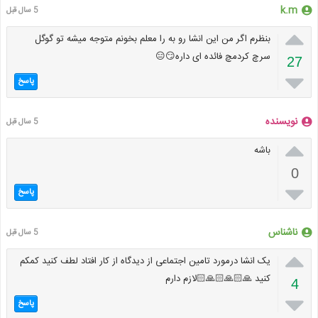
k.m
5 سال قبل

بنظرم اگر من این انشا رو به را معلم بخونم متوجه میشه تو گوگل
سرچ کردمچ فائده ای داره😏😑
27

پاسخ
نویسنده
5 سال قبل

باشه
0

پاسخ
ناشناس
5 سال قبل

یک انشا درمورد تامین اجتماعی از دیدگاه از کار افتاد لطف کنید کمکم
کنید 🙏🏻🙏🏻🙏🏻لازم دارم
4

پاسخ