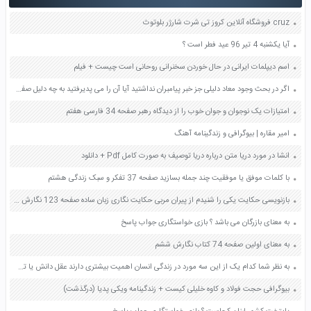
cruz فروشگاه آنلاین کروز تی شرت شارژر بلوتوث
آیا یکشنبه 4 تیر 96 عید فطر است ؟
اسم دیپلمات ایرانی در حال خوردن سخنرانی روحانی است چیست + فیلم
اگر در بحث وجود معاد دلیلی جز خبر پیامبران نداشتید آیا آن را می پدیرفتید به چه دلیل صفحه 60 دین و زندگی دهم
امتیازات یک نوجوان و جوان خوب را از دیدگاه رهبر صفحه 34 فارسی هفتم
امیر مقاره | بیوگرافی و زندگینامه آهنگ
انشا در مورد دریا متن درباره دریا توصیف به صورت کامل Pdf + دانلود
با کلمات موفق یا موفقیت چند جمله بسازید صفحه 37 تفکر و سبک زندگی هشتم
بازنویسی حکایت یکی را شنیدم از پیران مربی حکایت نگاری زبان ساده صفحه 123 نگارش یازدهم
به معنای بازرگان می باشد ؟ بازی خواستگاری جواب پاسخ
به معنای اولین صفحه 74 کتاب نگارش ششم
به نظر شما کدام یک از این سه مورد در زندگی انسان اهمیت بیشتری دارند عقل دانش یا تجربه صفحه 10 تفکر و سبک زندگی هفتم
بیوگرافی حجت فولاد و كاوه خليلی کیست + زندگینامه ویکی پدیا (درگذشت)