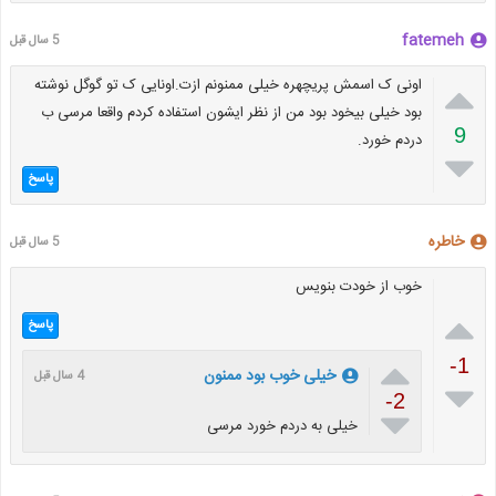
fatemeh
5 سال قبل

اونی ک اسمش پریچهره خیلی ممنونم ازت.اونایی ک تو گوگل نوشته
بود خیلی بیخود بود من از نظر ایشون استفاده کردم واقعا مرسی ب
9
دردم خورد.

پاسخ
خاطره
5 سال قبل
خوب از خودت بنویس

پاسخ

-1
خیلی خوب بود ممنون
4 سال قبل

-2

خیلی به دردم خورد مرسی