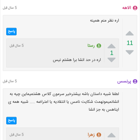
الاهه
5 سال قبل
اره نظر منم همینه

پاسخ

11
رستا
5 سال قبل

1

اره در حد انشا برا هشتم نیس
پرنسس
5 سال قبل
لطفا شبیه داستان باشه بیشترخیر سرمون کلاس هشتمیماین چیه به
انشانمیمونهمث شکایت نامس یا انتقادیه یا اعتراضه ….. شبیه همه ی
ایناهس به جز انشا
پاسخ

زهرا
5 سال قبل