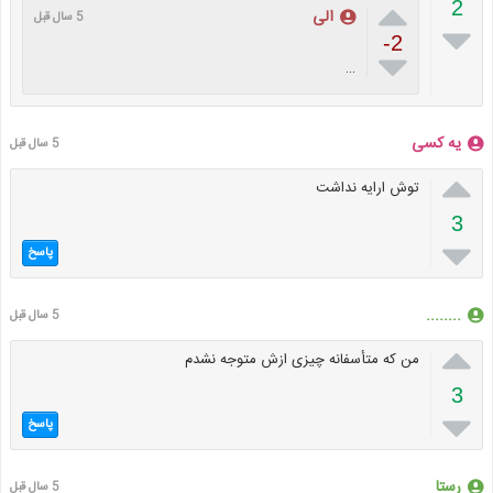

2
الی
5 سال قبل

-2

…
یه کسی
5 سال قبل

توش ارایه نداشت
3

پاسخ
........
5 سال قبل

من که متأسفانه چیزی ازش متوجه نشدم
3

پاسخ
رستا
5 سال قبل