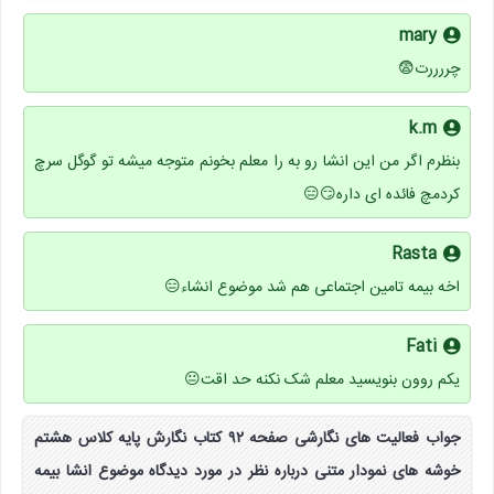
mary
چررررت😨
k.m
بنظرم اگر من این انشا رو به را معلم بخونم متوجه میشه تو گوگل سرچ
کردمچ فائده ای داره😏😑
Rasta
اخه بیمه تامین اجتماعی هم شد موضوع انشاء😑
Fati
یکم روون بنویسید معلم شک نکنه حد اقت😐
جواب فعالیت های نگارشی صفحه ۹۲ کتاب نگارش پایه کلاس هشتم
خوشه های نمودار متنی درباره نظر در مورد دیدگاه موضوع انشا بیمه