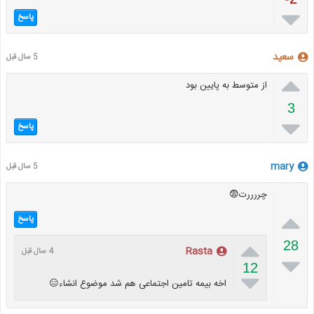

پاسخ
سعید
5 سال قبل

از متوسط به پایین بود
3

پاسخ
mary
5 سال قبل
چررررت😨

پاسخ

28
Rasta
4 سال قبل

12

اخه بیمه تامین اجتماعی هم شد موضوع انشاء😑