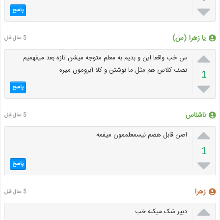

پاسخ
یا زهرا (س)
5 سال قبل

س خب واقعا این و بدیم به معلم متوجه میشن تازه بعد میفهمیم
نصف کلاس هم مثل ما نوشتن و کلا آبرومون میره
1

پاسخ
ناشناس
5 سال قبل

اصن قابل هضم نیسمعلممون میفمه
1

پاسخ
زهرا
5 سال قبل

دبیر شک میکنه خب