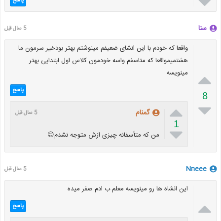

پاسخ
سنا
5 سال قبل
واقعا که خودم با این انشای ضعیفم مینوشتم بهتر بودخیر سرمون ما
هشتمیمواقعا که متاسفم واسه خودمون کلاس اول ابتدایی بهتر
مینویسه

پاسخ
8


گمنام
5 سال قبل
1

من که متأسفانه چیزی ازش متوجه نشدم😊
Nneee
5 سال قبل
این انشاه ها رو مینویسه معلم ب ادم صفر میده

پاسخ