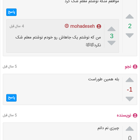
موافقم منکه نوشتم معلم شک کرد

پاسخ

2
mohadeseh 😍
4 سال قبل

3
من که نوشتم یک جاهاش رو خودم نوشتم معلم شک

نکرد🤣🤣
نجو
5 سال قبل

بله همین طوراست
-1

پاسخ
نویسنده
5 سال قبل

چیزی نم دانم
0