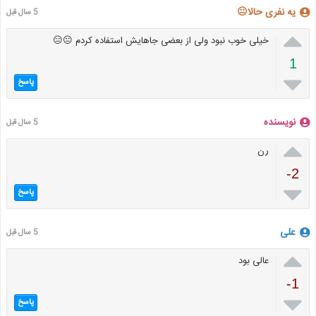
یه نفری حالا😐
5 سال قبل

خیلی خوب نبود ولی از بعضی جاهایش استفاده کردم 😐😑
1

پاسخ
نویسنده
5 سال قبل

رن
-2

پاسخ
علی
5 سال قبل

عالی بود
-1

پاسخ