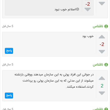

-2

😒اصلانم خوب نبود
ناشناس
5 سال قبل

خوب بود
-2

پاسخ
ناشناس
5 سال قبل

در جوانی این افراد پولی به این سازمان میدهند ووقتی بازنشته
میشوند از این مدتی که به این سازمان پولی رو پرداخت
2
کردند،استفاده میکنند.

پاسخ
ناشناس
5 سال قبل