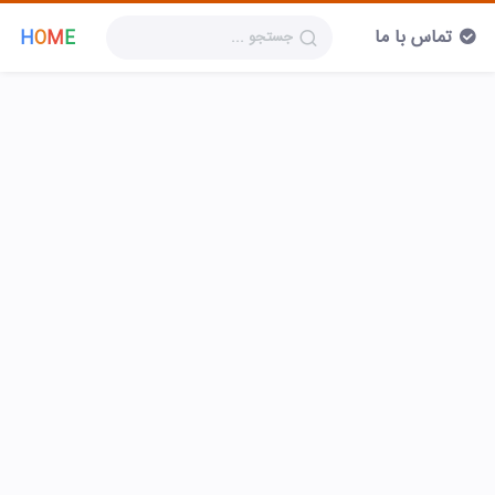
تماس با ما
H
O
M
E