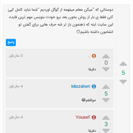
دوستانی که "میگن معلم میفهمه از گوگل اوردیم "شما نباید کامل کپی
کنی فقط ی بار از روش بخون بعد برو خودت بنویس مهم ترین فایده
این سایت اینه که ذهنمون باز تر شه حرف هایی برای گفتن تو
انشامون داشته باشیم😶
پاسخ

..
3 سال قبل

0

دقیقا
5


Miszaheri
4 سال قبل
5

موافقم😂

Yousef
4 سال قبل
3

دقیقا