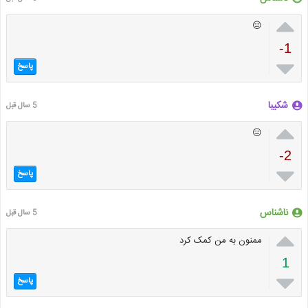

😑
-1

پاسخ
شکیبا
5 سال قبل

😑
-2

پاسخ
ناشناس
5 سال قبل

ممنون به من کمک کرد
1

پاسخ