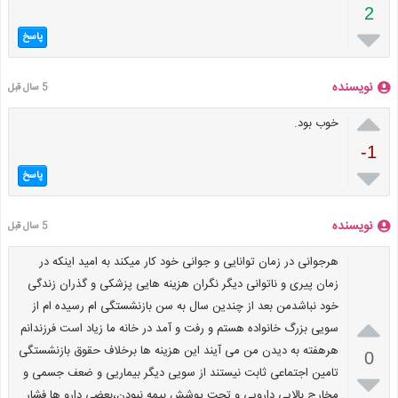
2

پاسخ
نویسنده
5 سال قبل

خوب بود.
-1

پاسخ
نویسنده
5 سال قبل
هرجوانی در زمان توانایی و جوانی خود کار میکند به امید اینکه در
زمان پیری و ناتوانی دیگر نگران هزینه هایی پزشکی و گذران زندگی
خود نباشدمن بعد از چندین سال به سن بازنشستگی ام رسیده ام از

سویی بزرگ خانواده هستم و رفت و آمد در خانه ما زیاد است فرزندانم
هرهفته به دیدن من می آیند این هزینه ها برخلاف حقوق بازنشستگی
0
تامین اجتماعی ثابت نیستند از سویی دیگر بیماریی و ضعف جسمی و

مخارج بالایی دارویی و تحت پوشش بیمه نبودن،بعضی دارو ها فشار