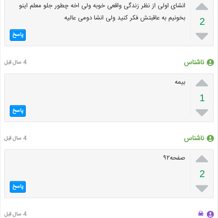

انشای اولی از نظر زندگی واقعی خوبه ولی اخه چطور جلو معلم اینو
بخونیم به عاقبتش فکر کنید ولی انشا دومی عالیه
2

پاسخ
ناشناس
4 سال قبل

بیمه
1

پاسخ
ناشناس
4 سال قبل

صفحه۹۲
2

پاسخ
☠
4 سال قبل