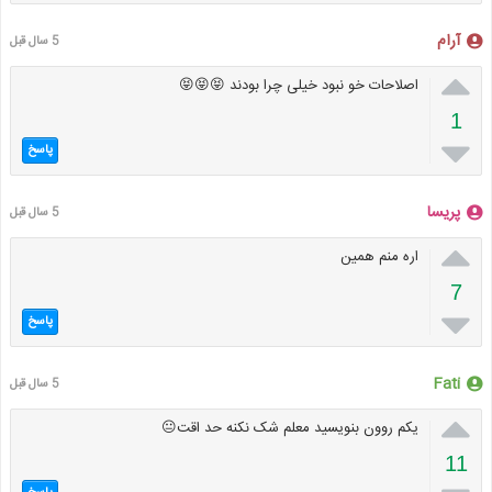
آرام
5 سال قبل

اصلاحات خو نبود خیلی چرا بودند 😝😝😝
1

پاسخ
پریسا
5 سال قبل

اره منم همین
7

پاسخ
Fati
5 سال قبل

یکم روون بنویسید معلم شک نکنه حد اقت😐
11