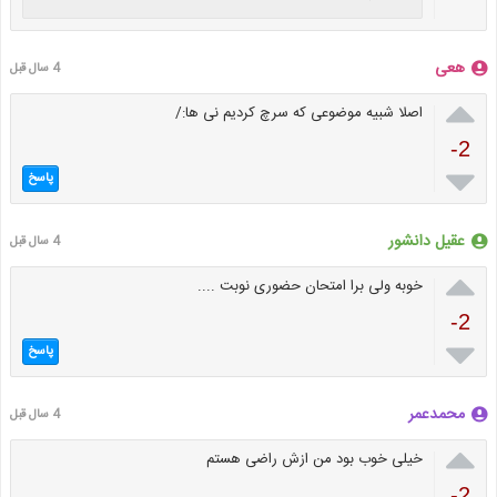
هعی
4 سال قبل

اصلا شبیه موضوعی که سرچ کردیم نی ها:/
-2

پاسخ
عقیل دانشور
4 سال قبل

خوبه ولی برا امتحان حضوری نوبت ....
-2

پاسخ
محمدعمر
4 سال قبل

خیلی خوب بود من ازش راضی هستم
-2