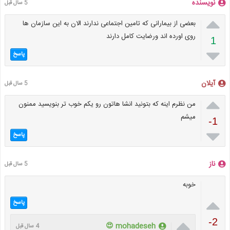
نویسنده
5 سال قبل

بعضی از بیمارانی که تامین اجتماعی ندارند الان به این سازمان ها
روی اورده اند ورضایت کامل دارند
1

پاسخ
آیلان
5 سال قبل

من نظرم اینه که بتونید انشا هاتون رو یکم خوب تر بنویسید ممنون
میشم
-1

پاسخ
ناز
5 سال قبل
خوبه

پاسخ

-2
mohadeseh 😍
4 سال قبل