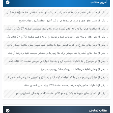
آخرین مطالب
یکی از هنرمندان معاصر مورد علاقه خود را در هر رشته ای به جز عکاسی صفحه 69 فرهنگ و هنر نهم
یکی از مسیر های عبور و مرور خودروها می باشد ؟ بازی خواستگاری جواب پاسخ
یکی از حکایت هایی را که تا به حال شنیده اید به زبان ساده بنویسید صفحه 97 نگارش ششم دبستان
یکی از متن های ناتمام زیر را انتخاب کنید و نوشته را ادامه دهید صفحه 73 و 74 کتاب نگارش فارسی پنجم دبستان
یکی از درس های مندرج در کتاب درسی خود را خلاصه کنید سپس متن خلاصه شده را با بهره گیری از روش های دسته بندی نمودار جدول نقشه مفهومی نشان دهید صفحه 118 نگارش یازدهم
یکی از صدا های آبشار به هم خوردن برگ ها زنبور را در ذهنتان مجسم کنید و درباره آن یک بند بنویسید صفحه 11 نگارش پنجم
یکی از دو موضوع را به دلخواه انتخاب کن و یک بند درباره آن بنویس صفحه 35 کتاب نگارش فارسی سوم
یکی از وسایل نقلیه می باشد ؟ بازی خواستگاری جواب پاسخ
یکی از موثرترین پیام هایی را که دریافت کرده اید و به اقناع و تغییری جدی در شما منجر شده است برسی کنید و علت این تاثیر گذاری قابل توجه را بنویسید صفحه 52 تفکر و سواد رسانه ای دهم
یکی از خاطرات حضور خود در نماز جمعه صفحه 123 پیام های آسمان هفتم
یکی از داستان های مربوط به زندگی امام کاظم صفحه 45 هدیه های آسمان چهارم
مطالب تصادفی