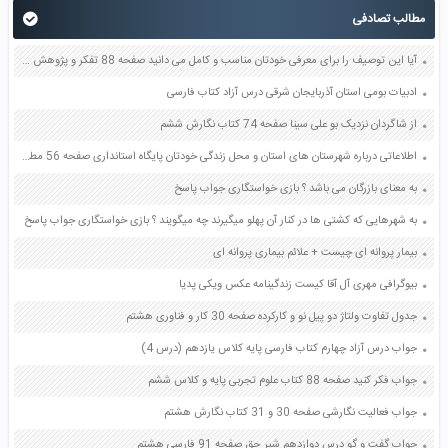
مطالب تصادفی
آیا این توصیف را برای معرفی خودتان مناسب و کامل می دانید صفحه 88 تفکر و پژوهش ششم
ادبیات بومی استان آذربایجان شرقی درس آزاد کتاب فارسی
از شاگردان نزدیک بو علی سینا صفحه 74 کتاب نگارش ششم
اطلاعاتی درباره شهرستان های استان و محل زندگی خودتان پایگاه استانداری صفحه 56 مطالعات اجتماعی هفتم
به معنای بازرگان می باشد ؟ بازی خواستگاری جواب پاسخ
به شهرهایی که کشتی ها در کنار آن پهلو میگیرند چه میگویند ؟ بازی خواستگاری جواب پاسخ
بیمار پروانه ای چیست + علائم بیماری پروانه ای
بیوگرافی مهری آل آقا کیست زندگینامه عکس ویکی پدیا
جدول تفاوت ولتاژ دو پیل نو و کارکرده صفحه 30 کار و فناوری هشتم
جواب درس آزاد چهارم کتاب فارسی پایه کلاس یازدهم (درس 4)
جواب فکر کنید صفحه 88 کتاب علوم تجربی پایه و کلاس ششم
جواب فعالیت نگارشی صفحه 30 و 31 کتاب نگارش هشتم
جواب گفت و گو درس دوازدهم شیر حق صفحه 91 فارسی هشتم