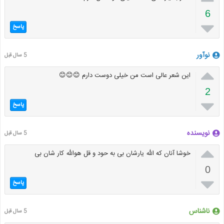
6

پاسخ
نوآور
5 سال قبل

این شعر عالی است من خیلی دوست دارم 😊😊😊
2

پاسخ
نویسنده
5 سال قبل

خوشا آنان که الله یارشان بی به حود و قل هوالله کار شان بی
0

پاسخ
ناشناس
5 سال قبل