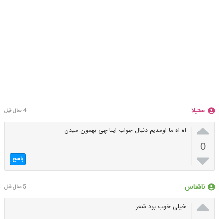
ستیلا
4 سال قبل

اه اه ما اومدیم دنبال جواب اینا چی بهمون میدن
0

پاسخ
ناشناس
5 سال قبل

خیلی خوب بود شعر