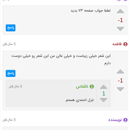

لطفا جواب صفحه ۷۳ بدید
-1

پاسخ
فاطمه
5 سال قبل
این شعر خیلی زیباست و خیلی عالی من این شعر رو خیلی دوست
دارم

پاسخ
-1


ناشناس
5 سال قبل
1

غزل احمدی هستم
نویسنده
5 سال قبل