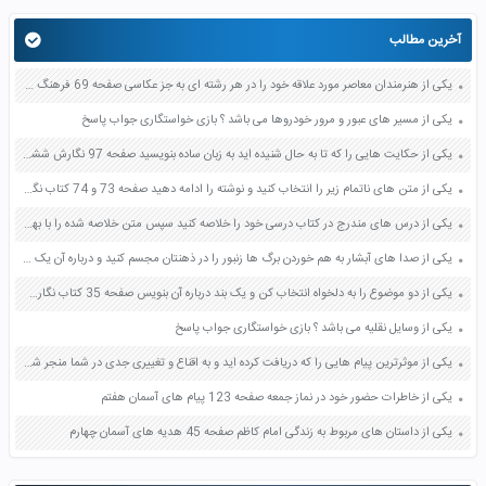
آخرین مطالب
یکی از هنرمندان معاصر مورد علاقه خود را در هر رشته ای به جز عکاسی صفحه 69 فرهنگ و هنر نهم
یکی از مسیر های عبور و مرور خودروها می باشد ؟ بازی خواستگاری جواب پاسخ
یکی از حکایت هایی را که تا به حال شنیده اید به زبان ساده بنویسید صفحه 97 نگارش ششم دبستان
یکی از متن های ناتمام زیر را انتخاب کنید و نوشته را ادامه دهید صفحه 73 و 74 کتاب نگارش فارسی پنجم دبستان
یکی از درس های مندرج در کتاب درسی خود را خلاصه کنید سپس متن خلاصه شده را با بهره گیری از روش های دسته بندی نمودار جدول نقشه مفهومی نشان دهید صفحه 118 نگارش یازدهم
یکی از صدا های آبشار به هم خوردن برگ ها زنبور را در ذهنتان مجسم کنید و درباره آن یک بند بنویسید صفحه 11 نگارش پنجم
یکی از دو موضوع را به دلخواه انتخاب کن و یک بند درباره آن بنویس صفحه 35 کتاب نگارش فارسی سوم
یکی از وسایل نقلیه می باشد ؟ بازی خواستگاری جواب پاسخ
یکی از موثرترین پیام هایی را که دریافت کرده اید و به اقناع و تغییری جدی در شما منجر شده است برسی کنید و علت این تاثیر گذاری قابل توجه را بنویسید صفحه 52 تفکر و سواد رسانه ای دهم
یکی از خاطرات حضور خود در نماز جمعه صفحه 123 پیام های آسمان هفتم
یکی از داستان های مربوط به زندگی امام کاظم صفحه 45 هدیه های آسمان چهارم