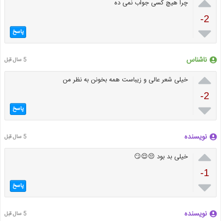

چرا هیچ کسی جواب نمی ده
-2

پاسخ
ناشناس
5 سال قبل

خیلی شعر عالی و زیباست همه بخونن به نظر من
-2

پاسخ
نویسنده
5 سال قبل

خیلی بد بود 😔😌😏
-1

پاسخ
نویسنده
5 سال قبل