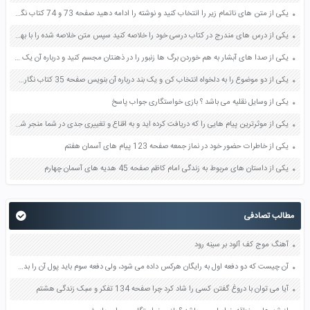
یکی از متن های ناتمام زیر را انتخاب کنید و نوشته را ادامه دهید صفحه 73 و 74 کتاب نگارش فارسی پنجم دبستان
یکی از درس های مندرج در کتاب درسی خود را خلاصه کنید سپس متن خلاصه شده را با بهره گیری از روش های دسته بندی نمودار جدول نقشه مفهومی نشان دهید صفحه 118 نگارش یازدهم
یکی از صدا های آبشار به هم خوردن برگ ها زنبور را در ذهنتان مجسم کنید و درباره آن یک بند بنویسید صفحه 11 نگارش پنجم
یکی از دو موضوع را به دلخواه انتخاب کن و یک بند درباره آن بنویس صفحه 35 کتاب نگارش فارسی سوم
یکی از وسایل نقلیه می باشد ؟ بازی خواستگاری جواب پاسخ
یکی از موثرترین پیام هایی را که دریافت کرده اید و به اقناع و تغییری جدی در شما منجر شده است برسی کنید و علت این تاثیر گذاری قابل توجه را بنویسید صفحه 52 تفکر و سواد رسانه ای دهم
یکی از خاطرات حضور خود در نماز جمعه صفحه 123 پیام های آسمان هفتم
یکی از داستان های مربوط به زندگی امام کاظم صفحه 45 هدیه های آسمان چهارم
مطالب تصادفی
آهنگ موج کف آلود بر سینه رود
آن چیست که دو دفعه اول به رایگان هرکس داده می شود، ولی دفعه سوم باید پول آن را بدهید؟
آیا می توان با دروغ گفتن کسی را شاد کرد چرا صفحه 134 تفکر و سبک زندگی هشتم