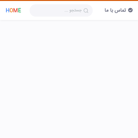
تماس با ما
H
O
M
E