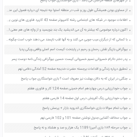
از شهرهای منطقه خراسان می باشد ؟ بازی خواستگاری جواب پاسخ
از مساوی بودن همیشگی طول روز و شب در منطقه استوا چه نتیجه ای درباره فصول این منطقه میرسید صفحه 13 مطالعات اجتماعی نهم
اطلاعات موجود در شبکه های اجتماعی رشته کامپیوتر صفحه 43 کاربرد فناوری های نوین یازدهم
اکنون درباره موضوعی که بیشتر به آن می اندیشید یک بند بنویسید و از واژه های هم معنی استفاده کنید صفحه 18 کتاب نگارش فارسی ششم دبستان
با کسانی که از دیگران عیب جویی می کنند و به آنها لقب ناپسند می دهند خوب است چگونه رفتار کنیم صفحه 21 قرآن ششم
بیوگرافی بازیگر نقش رحمان و رحیم در پایتخت کیست اسم اصلی واقعی ویکی پدیا
پدر دختر دلارام خسروانی نسیم خسروانی کیست حسین بیوگرافی زندگی نامه دوست پسر
تحقیق درباره زندگی و اقدامات برجسته حضرت خدیجه صفحه 52 آمادگی دفاعی نهم
جنگلی در ایران که به دالان بهشت نیز معروف است ؟ بازی خواستگاری جواب پاسخ
جواب خودارزیابی درس چهاردهم امام خمینی صفحه 124 کار و فناوری هفتم
جواب خودارزیابی زنگ آفرینش درس اول صفحه 14 فارسی هفتم
جواب تمام سوالات بازی خواستگاری اندروید بازار + پرسش پاسخ
جواب مخالف آشنایی جدول نوشتن صفحه 101 و 102 فارسی نهم
جواب مرحله ۱۱۸۹ بازی آمیرزا 1189 یک هزار و صد و هشتاد و نه پاسخ