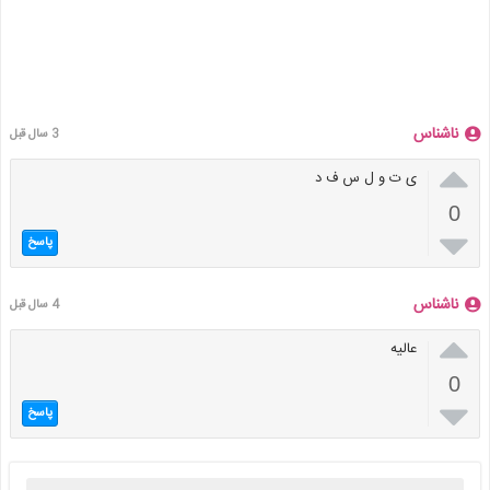
ناشناس
3 سال قبل

ی ت و ل س ف د
0

پاسخ
ناشناس
4 سال قبل

عالیه
0

پاسخ