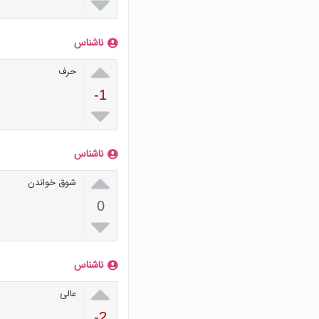

ناشناس

حرف
-1

ناشناس

شوق خواندن
0

ناشناس

عالی
-2