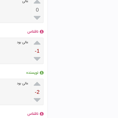

عالی
0

ناشناس

عالی بود
-1

نویسنده

عالی بود
-2

ناشناس