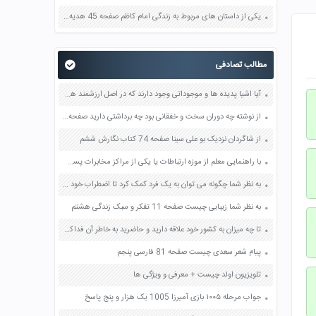
یکی از داستان های مربوط به زندگی امام کاظم صفحه 45 هدیه های آسمان چهارم
مطالب تصادفی
آیا اشیا پدیده ها و موجوداتی وجود دارند که در اصل ارزشمند هستند صفحه 90 تفکر و پژوهش ششم
از نوشته چه دوران سخت و خفقانی بود چه برداشتی دارید صفحه 71 هدیه های آسمان پنجم
از شاگردان نزدیک بو علی سینا صفحه 74 کتاب نگارش ششم
با راهنمایی معلم از موزه ارتباطات یا یکی از مراکز مخابرات پست و ارتباطات در محل زندگیتان بازدید و به طور گروهی گزارشی تهیه کنید صفحه 46 مطالعات اجتماعی هشتم
به نظر شما چگونه می توان به یک فرد کمک کرد تا اضطراب خود را کاهش دهد صفحه 91 کتاب تفکر و سبک زندگی هفتم
به نظر شما زیبایی چیست صفحه 11 تفکر و سبک زندگی هشتم
تا چه میزان به کشور خود علاقه دارید و حاضرید به خاطر آن فداکاری کنید صفحه 31 تفکر و سبک زندگی هفتم
پیام شعر سعدی چیست صفحه 81 فارسی پنجم
تلویزیون اولد چیست + معرفی و ویژگی ها
جواب مرحله ۱۰۰۵ بازی آمیرزا 1005 یک هزار و پنج پاسخ