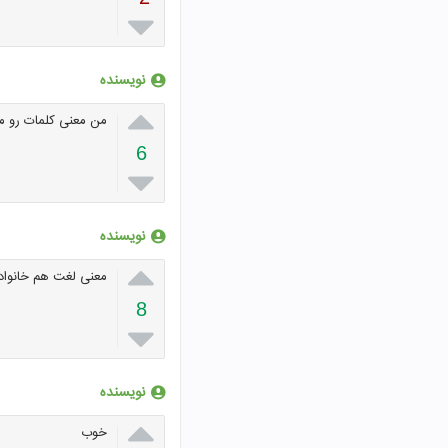

نویسنده

من معنی کلمات رو می
6

نویسنده

معنی لغت هم خانواده
8

نویسنده

خوب