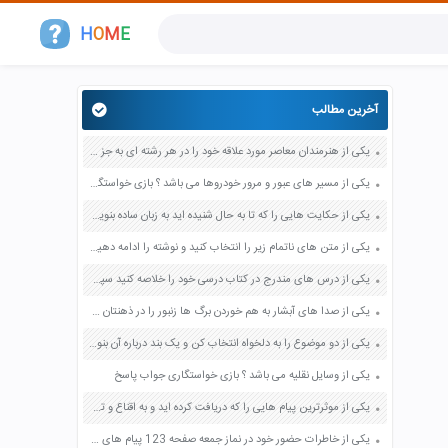
H
O
M
E
آخرین مطالب
یکی از هنرمندان معاصر مورد علاقه خود را در هر رشته ای به جز عکاسی صفحه 69 فرهنگ و هنر نهم
یکی از مسیر های عبور و مرور خودروها می باشد ؟ بازی خواستگاری جواب پاسخ
یکی از حکایت هایی را که تا به حال شنیده اید به زبان ساده بنویسید صفحه 97 نگارش ششم دبستان
یکی از متن های ناتمام زیر را انتخاب کنید و نوشته را ادامه دهید صفحه 73 و 74 کتاب نگارش فارسی پنجم دبستان
یکی از درس های مندرج در کتاب درسی خود را خلاصه کنید سپس متن خلاصه شده را با بهره گیری از روش های دسته بندی نمودار جدول نقشه مفهومی نشان دهید صفحه 118 نگارش یازدهم
یکی از صدا های آبشار به هم خوردن برگ ها زنبور را در ذهنتان مجسم کنید و درباره آن یک بند بنویسید صفحه 11 نگارش پنجم
یکی از دو موضوع را به دلخواه انتخاب کن و یک بند درباره آن بنویس صفحه 35 کتاب نگارش فارسی سوم
یکی از وسایل نقلیه می باشد ؟ بازی خواستگاری جواب پاسخ
یکی از موثرترین پیام هایی را که دریافت کرده اید و به اقناع و تغییری جدی در شما منجر شده است برسی کنید و علت این تاثیر گذاری قابل توجه را بنویسید صفحه 52 تفکر و سواد رسانه ای دهم
یکی از خاطرات حضور خود در نماز جمعه صفحه 123 پیام های آسمان هفتم