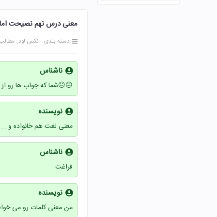
معنی درس نهم نصیحت امام صفحه 80 و 81 و 82 و
دسته بندی :
نکس لود
مطالب
ناشناس
😐😐شما که جواب ها رو از
نویسنده
معنی لغت هم خانواده و ……..
ناشناس
فراغت
نویسنده
من معنی کلمات رو می خوام 