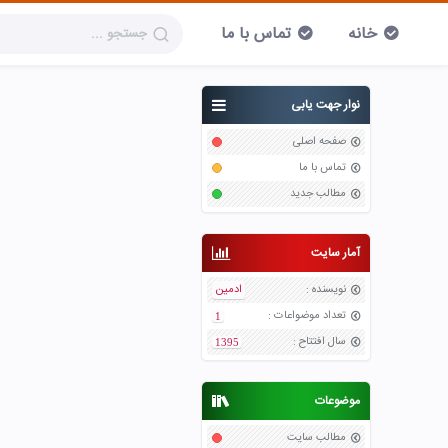
خانه
تماس با ما
نوار جهت یابی
صفحه اصلی
تماس با ما
مطالب جدید
آمار سایت
نویسنده
:
ادمین
تعداد موضواعات
:
1
سال افتتاح
:
1395
موضوعات
مطالب سایت