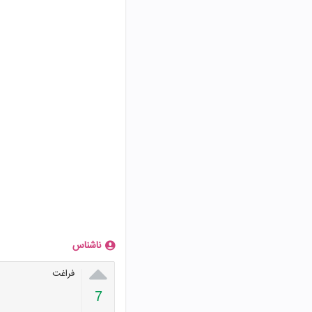
ناشناس

فراغت
7