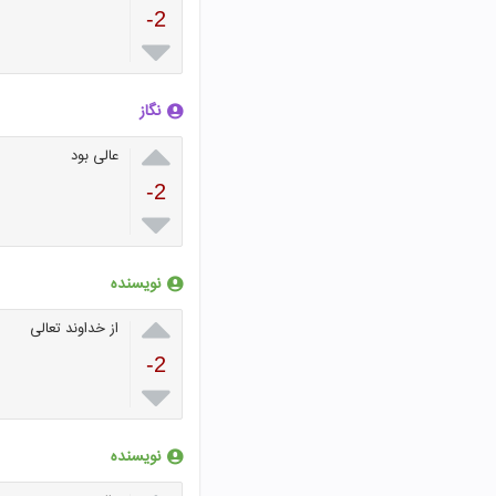
-2

نگاز

عالی بود
-2

نویسنده

از خداوند تعالی
-2

نویسنده