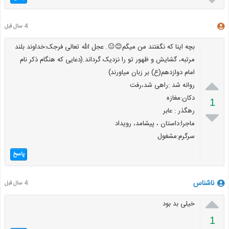
4 سال قبل
بچه اینا که نگفتند من میگم😊😐. عجل الله تعالی فرجک:خداوند بلند
مرتبه، گشایش و ظهور تو را نزدیک گرداند.(دعایی که هنگام ذکر نام
امام دوازدهم(ع) بر زبان میاورند)

روانه شد :راهی شد،رفت
دکان:مغازه
1
رهگذر : عابر

ماجرا:داستان ، پیشامد، رویداد
سرگرم:مشغول
پاسخ
ناشناس
4 سال قبل

خیلی بد بود
1