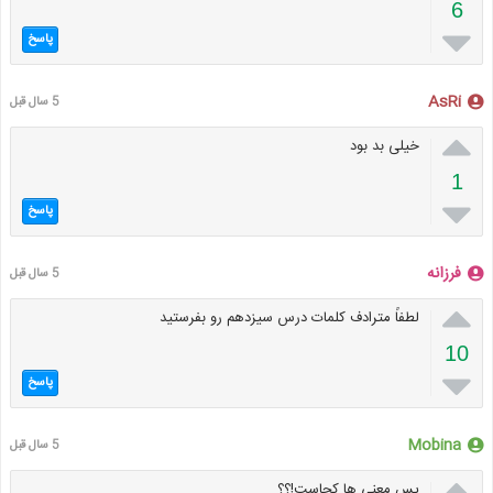
6

پاسخ
AsRi
5 سال قبل

خیلی بد بود
1

پاسخ
فرزانه
5 سال قبل

لطفاً مترادف کلمات درس سیزدهم رو بفرستید
10

پاسخ
Mobina
5 سال قبل

پس معنی ها کجاست!؟؟