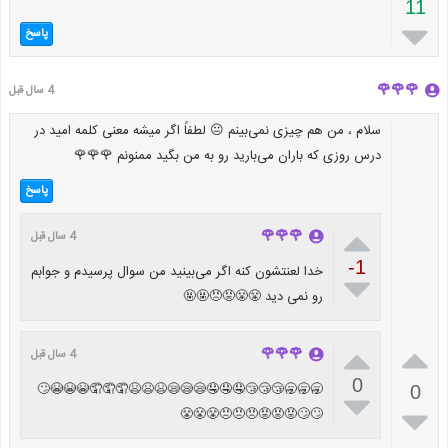
11

پاسخ
🌹🌹🌹
4 سال قبل
سلام ، من هم چیزی نمی‌بینم 😐 لطفاً اگر میشه معنی کلمه امید در
درس روزی که باران می‌بارید رو به من بگید ممنونم 🌹🌹🌹
پاسخ

🌹🌹🌹
4 سال قبل
-1
خدا لعنتشون کنه اگر می‌بینید من سوال پرسیدم و جوابم

رو نمی دید 😤😤😡😠🤬🤬


🌹🌹🌹
4 سال قبل
0
🥱🥱🥱😴😴😴🤤🤤🤤😪😪😪😫😫😫🤦🤦🤦😭😭😭🙄
0


🙄🙄😡😡😡😠😠😠😤😤😤