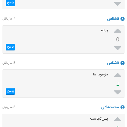

پاسخ
ناشناس
4 سال قبل

پیغام
0

پاسخ
ناشناس
5 سال قبل

مزخرف ها
1

پاسخ
محمدهادی
5 سال قبل

پس‌کجاست