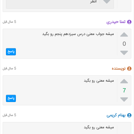

انطر
تمنا حیدری
5 سال قبل

میشه جواب معنی درس سیزدهم پنجم رو بگید
0

پاسخ
نویسنده
5 سال قبل

میشه معنی رو بگید
7

پاسخ
بهنام کریمی
5 سال قبل
میشه معنی رو بگید