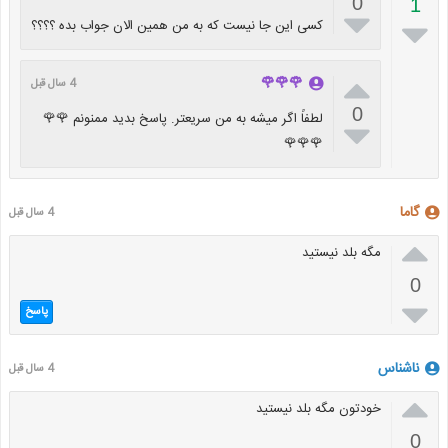
0
1


کسی این جا نیست که به من همین الان جواب بده ؟؟؟؟

🌹🌹🌹
4 سال قبل
0
لطفاً اگر میشه به من سریعتر. پاسخ بدید ممنونم 🌹🌹

🌹🌹🌹
گاما
4 سال قبل

مگه بلد نیستید
0

پاسخ
ناشناس
4 سال قبل

خودتون مگه بلد نیستید
0