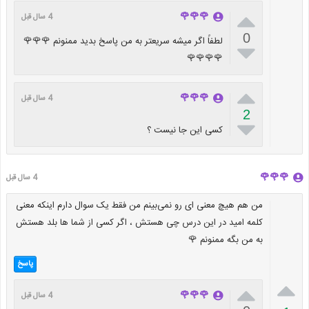

🌹🌹🌹
4 سال قبل
0
لطفاً اگر میشه سریعتر به من پاسخ بدید ممنونم 🌹🌹🌹

🌹🌹🌹🌹

🌹🌹🌹
4 سال قبل
2

کسی این جا نیست ؟
🌹🌹🌹
4 سال قبل
من هم هیچ معنی ای رو نمی‌بینم من فقط یک سوال دارم اینکه معنی
کلمه امید در این درس چی هستش ، اگر کسی از شما ها بلد هستش
به من بگه ممنونم 🌹
پاسخ


🌹🌹🌹
4 سال قبل