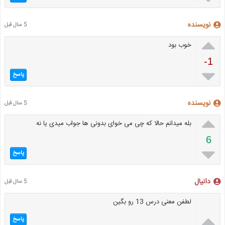
نویسنده
5 سال قبل

خوب بود
-1

پاسخ
نویسنده
5 سال قبل

بله میدانم حالا که چی می خوای بدونی ها جواب میدی یا نه
6

پاسخ
دانیال
5 سال قبل
لطفن معنی درس 13 رو بگین

پاسخ