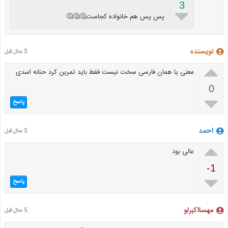
3

پس پس هم خانواده کجاست🤔🤔🤔
نویسنده
5 سال قبل

معنی یا همان فارسی سخت نیست فقط باید تمرین کرد حنانه اسدی
0

پاسخ
احمد
5 سال قبل

عالی بود
-1

پاسخ
مهسااکبرلو
5 سال قبل