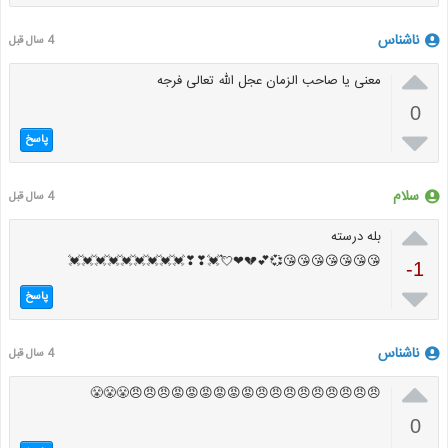
ناشناس
4 سال قبل

معنی یا صاحب الزمان عجل الله تعالی فرجه
0

پاسخ
سلام
4 سال قبل

بله درسته
😘😘😘😘😘😘😘💞💕💔❤💘💓❣❣💓💓💓💓💓💓💓💓💓
-1

پاسخ
ناشناس
4 سال قبل

😠😠😠😠😠😠😠😠😠😡😡😡😡😡😡😠😠😠😤😤😤
0