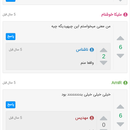
ملیکا خوشنام
5 سال قبل
من معنی میخواستم این چیهپدیگه چیه

پاسخ

6
ناشناس
5 سال قبل

2

واقعا منم
AmiR
5 سال قبل
خیلی خیلی خیلی بدددددددد بود

پاسخ

6
مهدیس
5 سال قبل

0