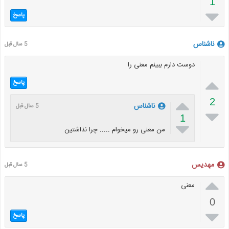
1

پاسخ
ناشناس
5 سال قبل
دوست دارم ببینم معنی را

پاسخ

2
ناشناس
5 سال قبل

1

من معنی رو میخوام ..... چرا نذاشتین
مهدیس
5 سال قبل

معنی
0

پاسخ