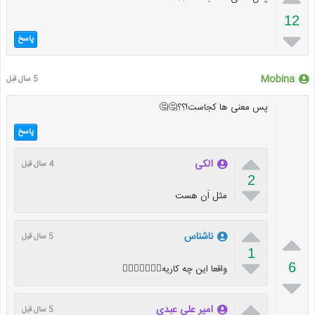
12

پاسخ
Mobina
5 سال قبل
پس معنی ها کجاست!؟؟🤔🤔
پاسخ

الکی
4 سال قبل
2

مثل اَن هست


ناشناس
5 سال قبل
1

6
واقعا این چه کاریه👎🏻👎🏻😑😠😡


امیر علی عبدی
5 سال قبل