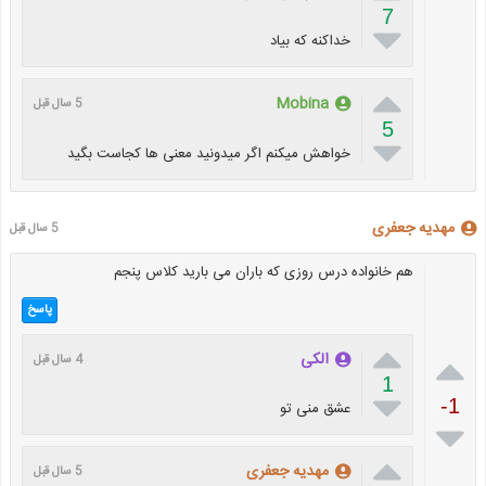
7

خداکنه که بیاد

Mobina
5 سال قبل
5

خواهش میکنم اگر میدونید معنی ها کجاست بگید
مهدیه جعفری
5 سال قبل
هم خانواده درس روزی که باران می بارید کلاس پنجم
پاسخ


الکی
4 سال قبل
1

-1
عشق منی تو


مهدیه جعفری
5 سال قبل