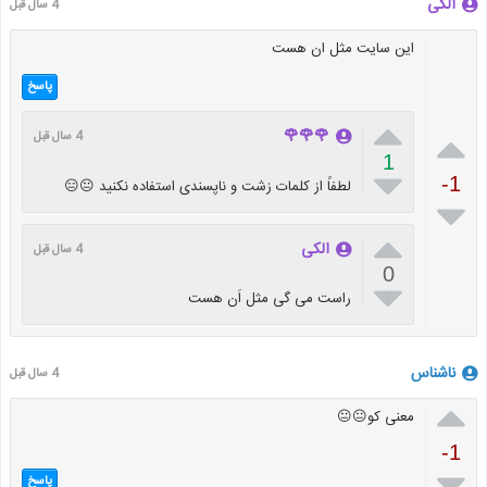
الکی
4 سال قبل
این سایت مثل ان هست
پاسخ


🌹🌹🌹
4 سال قبل
1

-1
لطفاً از کلمات زشت و ناپسندی استفاده نکنید 😐😑


الکی
4 سال قبل
0

راست می گی مثل اَن هست
ناشناس
4 سال قبل

معنی کو😐😐
-1

پاسخ