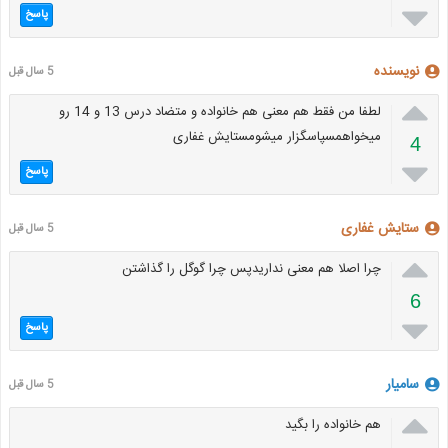

پاسخ
نویسنده
5 سال قبل

لطفا من فقط هم معنی هم خانواده و متضاد درس 13 و 14 رو
میخواهمسپاسگزار میشومستایش غفاری
4

پاسخ
ستایش غفاری
5 سال قبل

چرا اصلا هم معنی نداریدپس چرا گوگل را گذاشتن
6

پاسخ
سامیار
5 سال قبل

هم خانواده را بگید