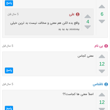

پاسخ

6
علی
5 سال قبل

4
واقع بده اثلن هم معنی و مخالف نیست بد ترین خیلی

بدددددد بد بد بد
بی نام
5 سال قبل

معنی کجاس
12

پاسخ
ناشناس
5 سال قبل

اصلاً معنی ها کجاست؟؟
12

پاسخ