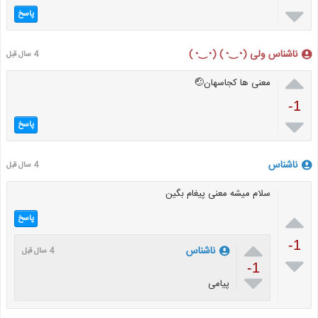

پاسخ
ناشناس ولی (◔‿◔) (◔‿◔)
4 سال قبل

معنی ها کجاسهان🤕
-1

پاسخ
ناشناس
4 سال قبل
سلام میشه معنی پیغام بگین

پاسخ

-1
ناشناس
4 سال قبل

-1

پیامی