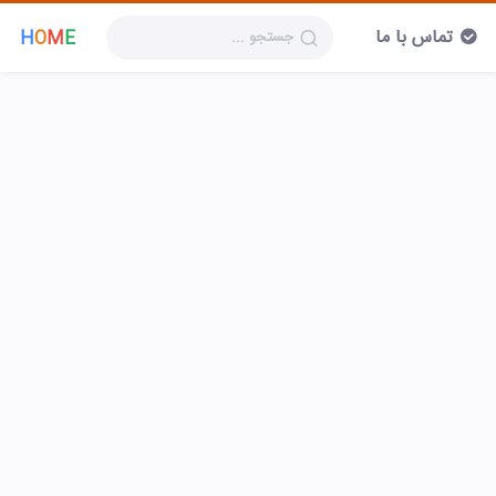
تماس با ما
H
O
M
E