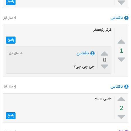

پاسخ
ناشناس
4 سال قبل
غرنزاژنبغطغز

پاسخ

1
ناشناس
4 سال قبل

0

چی چی چی؟
ناشناس
4 سال قبل

خیلی عالیه
2

پاسخ