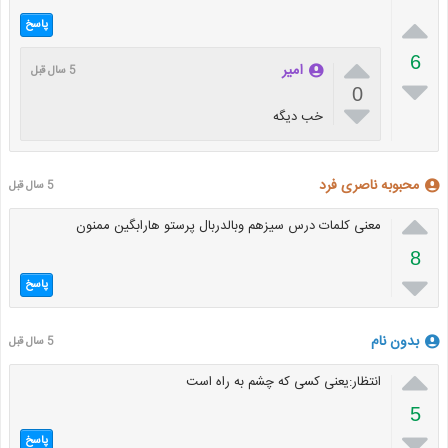

پاسخ

6
امیر
5 سال قبل

0

خب دیگه
محبوبه ناصری فرد
5 سال قبل

معنی کلمات درس سیزهم وبالدربال پرستو هارابگین ممنون
8

پاسخ
بدون نام
5 سال قبل

انتظار:یعنی کسی که چشم به راه است
5

پاسخ