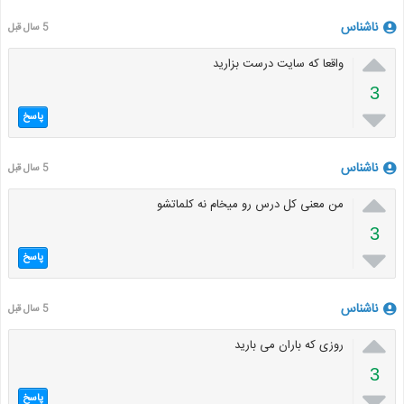
ناشناس
5 سال قبل

واقعا که سایت درست بزارید
3

پاسخ
ناشناس
5 سال قبل

من معنی کل درس رو میخام نه کلماتشو
3

پاسخ
ناشناس
5 سال قبل

روزی که باران می بارید
3

پاسخ