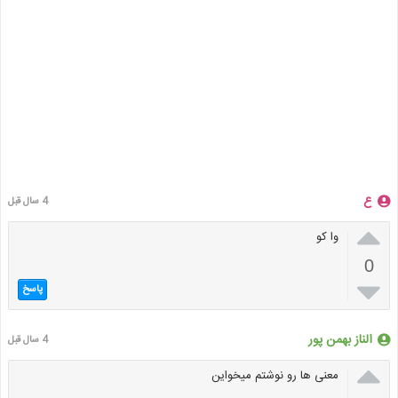
ع
4 سال قبل

وا کو
0

پاسخ
الناز بهمن پور
4 سال قبل

معنی ها رو نوشتم میخواین