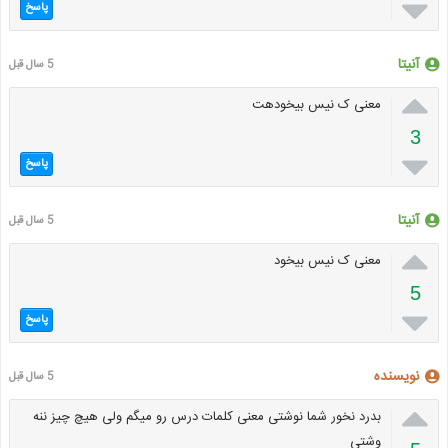

پاسخ
آنیتا
5 سال قبل

معنی ک نیس بیخودهت
3

پاسخ
آنیتا
5 سال قبل

معنی ک نیس بیخود
5

پاسخ
نویسنده
5 سال قبل

بدرد نخور شما نوشتی معنی کلمات درس رو میگم ولی هیچ چیز ننه
وشتی