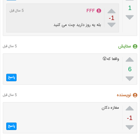

1
FFF
5 سال قبل

-1

بله یه روز دارید چت می کنید
ستایش
5 سال قبل

واقعا که😲
6

پاسخ
نویسنده
5 سال قبل

مغازه دکان
-1

پاسخ