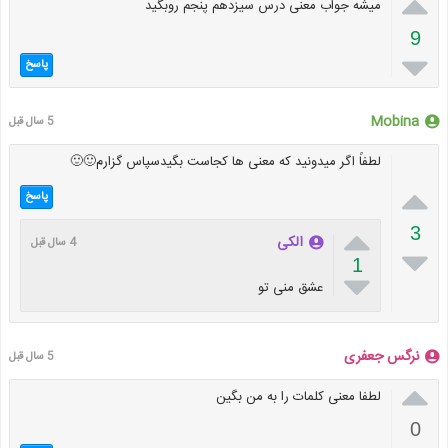

میشه جواب معنی درس سیزدهم پنجم روبگید
9

پاسخ
Mobina
5 سال قبل
لطفاً اگر میدونید که معنی ها کجاست بگیدسپاس گزارم🙂🙂

پاسخ

3
الکی
4 سال قبل

1

عشق منی تو
نرگس جعفری
5 سال قبل

لطفا معنی کلمات را به من بگین
0