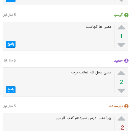
گیسو
5 سال قبل

معنی ها کجاست
1

پاسخ
حمید
5 سال قبل

معنی عجل الله تعالب فرجه
2

پاسخ
نویسنده
5 سال قبل

چرا معنی درس سیزدهم کتاب فارسی
-2