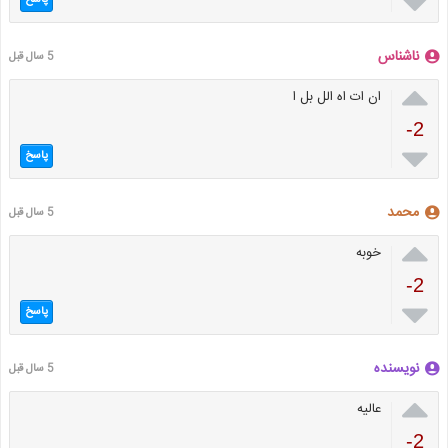

ناشناس
5 سال قبل

ان ات اه الل بل ا
-2

پاسخ
محمد
5 سال قبل

خوبه
-2

پاسخ
نویسنده
5 سال قبل

عالیه
-2