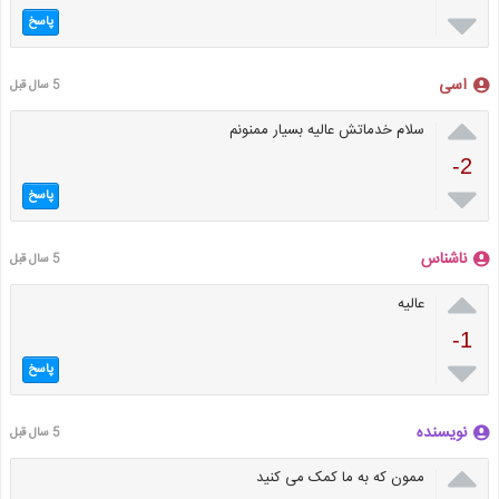

پاسخ
اسی
5 سال قبل

سلام خدماتش عالیه بسیار ممنونم
-2

پاسخ
ناشناس
5 سال قبل

عاليه
-1

پاسخ
نویسنده
5 سال قبل

ممون که به ما کمک می کنید