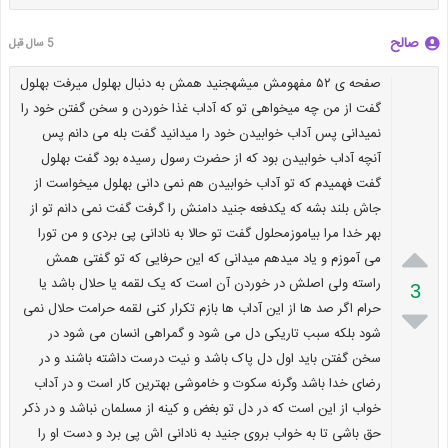
صالح
5 سال قبل
صفحه ی ۵۲ مفهومش میشهجنید همش به دنبال بهلول میرفت بهلول
گفت از من چه میخواهی تو که آداب غذا خوردن و سخن گفتن خود را
نمیدانی پس آداب خوابیدن خود را میدانید گفت بله می دانم پس
آنچه آداب خوابیدن بود که از حضرت رسول رسیده بود گفت بهلول
گفت فهمیدم که تو آداب خوابیدن هم نمی دانی بهلول میخواست از
جاش بلند بشه که یکدفعه جنید دامنش را گرفت گفت نمی دانم تو از
بهر خدا مرا بیاموزمحلول گفت تو حالا به نادانی پی بردی و من تورا

می آموزم و یاد میدهم میدانی که این حرفایی که تو گفتی همش
راسته ولی اصلش در خوردن آن است که یک لقمه یا حلال باشد یا
3
حرام اگر صد ها از این آداب ها بازم تکرار کنی لقمه حرامت حلال نمی

شود بلکه سبب تاریکی دل می شود و گمراهی انسان می شود در
سخن گفتن باید اول دل پاک باشد و نیت درست داشته باشند و در
رضای خدا باشد وگرنه سکوت و خاموشی بهترین کار است و در آداب
خواب از این است که در دل تو بغض و کینه از مسلمان نباشد و در ذکر
حق باشی تا به خواب بروی جنید به نادانی اش پی برد و دست او را