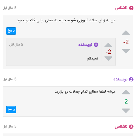
ناشناس
5 سال قبل
من به زبان ساده امروزی شو میخوام نه معنی .ولی کلاخوب بود

پاسخ

-2
نویسنده
5 سال قبل

-2

نمیدانم
نویسنده
5 سال قبل

میشه لطفا معنای تمام جملات رو بزارید
2

پاسخ
ناشناس
5 سال قبل