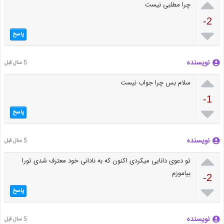

چرا مطلبی نیست
-2

پاسخ
نویسنده
5 سال قبل

سلام بس چرا جواب نیست
-1

پاسخ
نویسنده
5 سال قبل

تو دعوی دانایی میکردی اکنون که به نادانی خود معترف شدی تورا
بیاموزم
-2

پاسخ
نویسنده
5 سال قبل