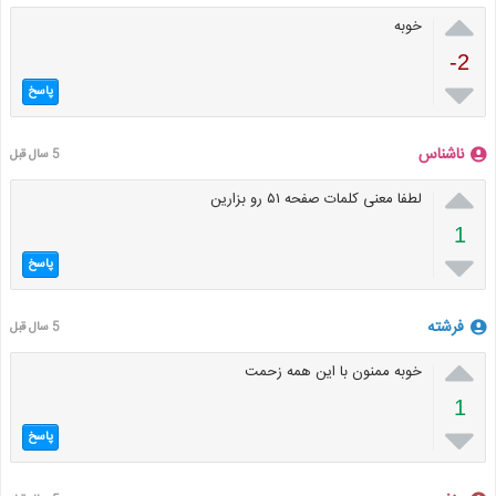

خوبه
-2

پاسخ
ناشناس
5 سال قبل

لطفا معنی کلمات صفحه ۵۱ رو بزارین
1

پاسخ
فرشته
5 سال قبل

خوبه ممنون با این همه زحمت
1

پاسخ