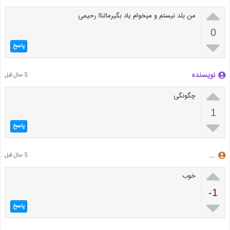

من بلد نیستم و میخوام یاد بگیرمالناا رحیمی
0

پاسخ
نویسنده
5 سال قبل

چگونگی
1

پاسخ
...
5 سال قبل

خوب
-1

پاسخ