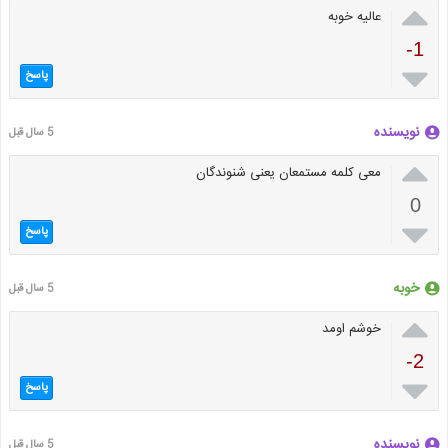

عالیه خوبه
-1

پاسخ
نویسنده
5 سال قبل

معی کلمه مستمعان یعنی شنوندگان
0

پاسخ
خوبه
5 سال قبل

خوشم اومد
-2

پاسخ
نویسنده
5 سال قبل