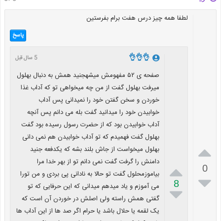
لطفا همه چیز درس هفت برام بفرستین
پاسخ
👌👌👌
5 سال قبل
صفحه ی ۵۲ مفهومش میشهجنید همش به دنبال بهلول
میرفت بهلول گفت از من چه میخواهی تو که آداب غذا
خوردن و سخن گفتن خود را نمیدانی پس آداب
خوابیدن خود را میدانید گفت بله می دانم پس آنچه
آداب خوابیدن بود که از حضرت رسول رسیده بود گفت
بهلول گفت فهمیدم که تو آداب خوابیدن هم نمی دانی

بهلول میخواست از جاش بلند بشه که یکدفعه جنید
دامنش را گرفت گفت نمی دانم تو از بهر خدا مرا

0
بیاموزمحلول گفت تو حالا به نادانی پی بردی و من تورا

8
می آموزم و یاد میدهم میدانی که این حرفایی که تو

گفتی همش راسته ولی اصلش در خوردن آن است که
یک لقمه یا حلال باشد یا حرام اگر صد ها از این آداب ها