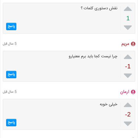

نقش دستوری کلمات ؟
1

پاسخ
مریم
5 سال قبل

چرا نیست کجا باید برم معنیارو
-1

پاسخ
ارمان
5 سال قبل

خیلی خوبه
-2

پاسخ