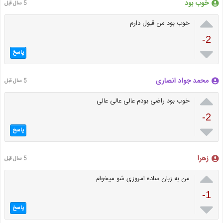
خوب بود
5 سال قبل

خوب بود من قبول دارم
-2

پاسخ
محمد جواد انصاری
5 سال قبل

خوب بود راضی بودم عالی عالی عالی
-2

پاسخ
زهرا
5 سال قبل

من به زبان ساده امروزی شو میخوام
-1

پاسخ