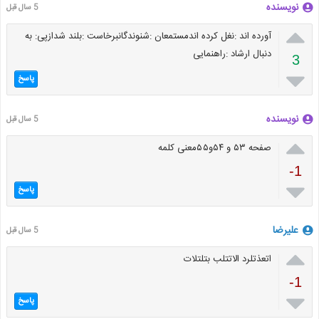
نویسنده
5 سال قبل

آورده اند :نغل کرده اندمستمعان :شنوندگانبرخاست :بلند شدازپی: به
دنبال ارشاد :راهنمایی
3

پاسخ
نویسنده
5 سال قبل

صفحه ۵۳ و ۵۴و۵۵معنی کلمه
-1

پاسخ
علیرضا
5 سال قبل

اتعذتلرد الاتتلب بتلتلات
-1

پاسخ