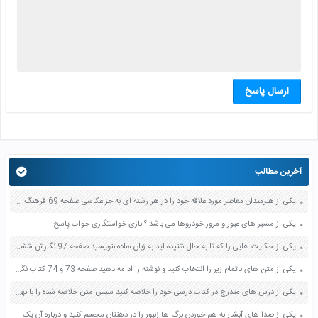
ارسال پاسخ
آخرین مطالب
یکی از هنرمندان معاصر مورد علاقه خود را در هر رشته ای به جز عکاسی صفحه 69 فرهنگ و هنر نهم
یکی از مسیر های عبور و مرور خودروها می باشد ؟ بازی خواستگاری جواب پاسخ
یکی از حکایت هایی را که تا به حال شنیده اید به زبان ساده بنویسید صفحه 97 نگارش ششم دبستان
یکی از متن های ناتمام زیر را انتخاب کنید و نوشته را ادامه دهید صفحه 73 و 74 کتاب نگارش فارسی پنجم دبستان
یکی از درس های مندرج در کتاب درسی خود را خلاصه کنید سپس متن خلاصه شده را با بهره گیری از روش های دسته بندی نمودار جدول نقشه مفهومی نشان دهید صفحه 118 نگارش یازدهم
یکی از صدا های آبشار به هم خوردن برگ ها زنبور را در ذهنتان مجسم کنید و درباره آن یک بند بنویسید صفحه 11 نگارش پنجم