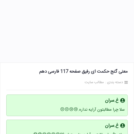
معنی گنج حکمت ای رفیق صفحه 117 فارسی دهم
دسته بندی :
مطالب سایت
غ.سران
سلا.چرا مطالبتون آرایه نداره.😢😢😣😣
غ.سران