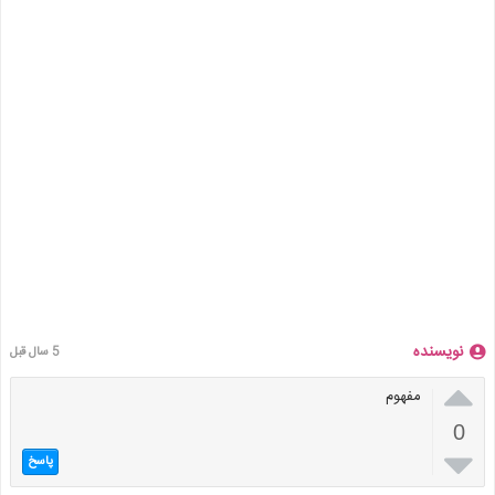
نویسنده
5 سال قبل

مفهوم
0

پاسخ