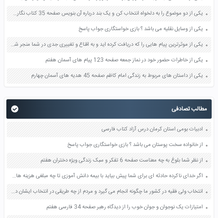
یکی از دو موضوع را به دلخواه انتخاب کن و یک بند درباره آن بنویس صفحه 35 کتاب نگارش فارسی سوم
یکی از وسایل نقلیه می باشد ؟ بازی خواستگاری جواب پاسخ
یکی از موثرترین پیام هایی را که دریافت کرده اید و به اقناع و تغییری جدی در شما منجر شده است برسی کنید و علت این تاثیر گذاری قابل توجه را بنویسید صفحه 52 تفکر و سواد رسانه ای دهم
یکی از خاطرات حضور خود در نماز جمعه صفحه 123 پیام های آسمان هفتم
یکی از داستان های مربوط به زندگی امام کاظم صفحه 45 هدیه های آسمان چهارم
مطالب تصادفی
ادبیات بومی استان کرمان درس آزاد کتاب فارسی
از خانواده سخت پوستان می باشد ؟ بازی خواستگاری جواب پاسخ
از نظر شما بلوغ به چه معناست صفحه 6 تفکر و سبک زندگی ویژه دختران هفتم
اگر خدای ناکرده حادثه ای برای شما پیش بیاید با بیمه دانش آموزی تا چه مبلغی هزینه های درمان را پرداخت می کنند صفحه 26 مطالعات اجتماعی هفتم
انتخاب ولی فقیه در کشور ما چگونه انجام می گیرد و مردم از چه طریقی در انتخاب ایشان دخالت دارند صفحه 133 دین و زندگی یازدهم
امتیازات یک نوجوان و جوان خوب را از دیدگاه رهبر صفحه 34 فارسی هفتم