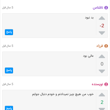
ناشناس
5 سال قبل

بد نبود
-2

پاسخ
فرزاد
5 سال قبل

عالی بود
0

پاسخ
نویسنده
5 سال قبل

خوب من هیچ چیز نمیدادنم و خودم دنبال جوابم
2

پاسخ