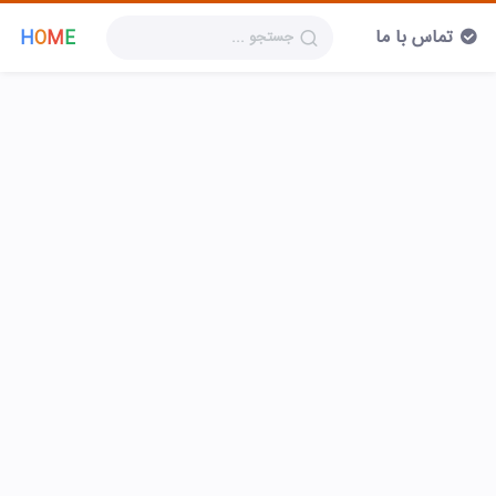
تماس با ما
H
O
M
E