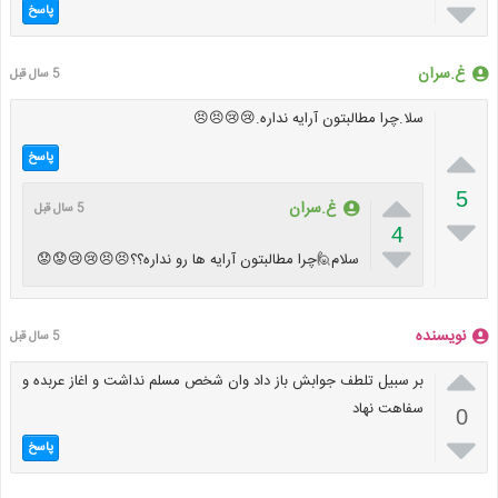

پاسخ
غ.سران
5 سال قبل
سلا.چرا مطالبتون آرایه نداره.😢😢😣😣

پاسخ

5
غ.سران
5 سال قبل

4

سلام🙋چرا مطالبتون آرایه ها رو نداره؟؟😣😣😢😢😟😟
نویسنده
5 سال قبل

بر سبیل تلطف جوابش باز داد وان شخص مسلم نداشت و اغاز عربده و
سفاهت نهاد
0

پاسخ