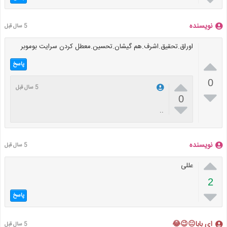
نویسنده
5 سال قبل
اوراق.تحقیق.اشرف.هم گیشان.تحسین.معطل کردن سرایت بوموبر

پاسخ

0
5 سال قبل

0

..
نویسنده
5 سال قبل

عللی
2

پاسخ
ای بابا😐😉😂
5 سال قبل