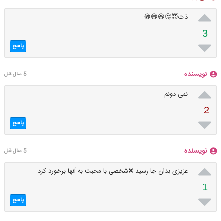

ذات😇🤔😆😅😂
3

پاسخ
نویسنده
5 سال قبل

نمی دونم
-2

پاسخ
نویسنده
5 سال قبل

عزیزی بدان جا رسید ❌شخصی با محبت به آنها برخورد کرد
1

پاسخ