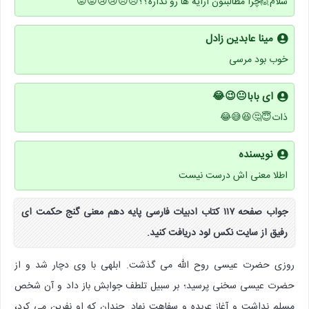
سلام🙋چرا مطالبتون آرایه ها رو نداره؟؟😣😣😢😢😟😟
مینا عابدین زادل
خوب بود مرسی
ای بابا😐😉😂
ذات😇🤔😆😅😂
نویسنده
اطلا معنی اش درست نیست
جواب صفحه ۱۱۷ کتاب ادبیات فارسی پایه دهم معنی گنج حکمت ای
رفیق از سایت نکس لود دریافت کنید.
روزی حضرت عیسی روح الله می گذشت. ابلهی با وی دچار شد و از
حضرت عیسی سخنی پرسید؛ بر سبیل تلطف جوابش باز داد و آن شخص
مسلم نداشت و آغاز عربده و سفاهت نهاد. چندان که او نفرین می کرد،