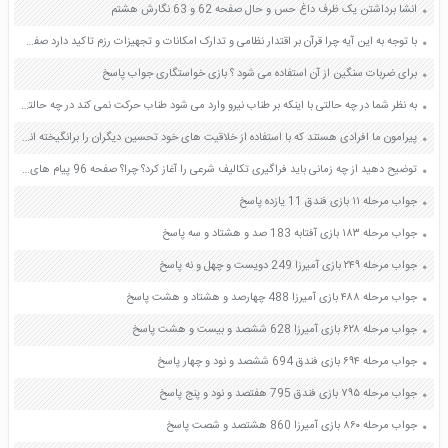
انشا برداشتن یک ظرف داغ حس و حال صفحه 62 و 63 نگارش هشتم
با توجه به این آیه چرا قرآن بر اقتدار نظامی و تدارک امکانات و تجهیزات رزم تاکید دارد صفحه 14 آمادگی دفاعی دهم
برای ضربات سنگین از آن استفاده می شود ؟ بازی خواستگاری جواب پاسخ
به نظر شما در چه حالتی با اینکه بر طناب نیرو وارد می شود طناب حرکت نمی کند در چه حالتی یکی از گروه ها برنده می شود صفحه 50 علوم ششم
پیرامون ما افرادی هستند که با استفاده از خلاقیت های خود تحسین دیگران را برانگیخته اند و در زمینه های گوناگون هنری ورزشی علمی اجتماعی و اخلاقی به فردی موثر در جامعه تبدیل شده اند آنچه درباره عوامل این موفقیت می دانید بیان کنید صفحه 141 دین و زندگی دهم
توضیح دهید از چه زمانی باید فراگیری تکالیف شرعی را آغاز کرد؟ چرا؟ صفحه 96 پیام های آسمان هفتم
جواب مرحله ۱۱ بازی فندق 11 یازده پاسخ
جواب مرحله ۱۸۳ بازی آفتابه 183 صد و هشتاد و سه پاسخ
جواب مرحله ۲۴۹ بازی آمیرزا 249 دویست و چهل و نه پاسخ
جواب مرحله ۴۸۸ بازی آمیرزا 488 چهارصد و هشتاد و هشت پاسخ
جواب مرحله ۶۲۸ بازی آمیرزا 628 ششصد و بیست و هشت پاسخ
جواب مرحله ۶۹۴ بازی فندق 694 ششصد و نود و چهار پاسخ
جواب مرحله ۷۹۵ بازی فندق 795 هفتصد و نود و پنج پاسخ
جواب مرحله ۸۶۰ بازی آمیرزا 860 هشتصد و شصت پاسخ