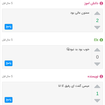
دانش اموز
5 سال قبل

ممنون عالی بود
2

پاسخ
Elx
5 سال قبل

خوب بود بد نبود🤐
0

پاسخ
نویسنده
5 سال قبل

عیسی گفت ای رفیق کا انا
1

پاسخ