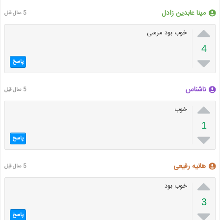
مینا عابدین زادل
5 سال قبل

خوب بود مرسی
4

پاسخ
ناشناس
5 سال قبل

خوب
1

پاسخ
هانیه رفیعی
5 سال قبل

خوب بود
3

پاسخ