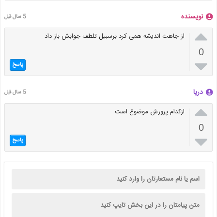
نویسنده
5 سال قبل

از جاهت اندیشه همی کرد برسبیل تلطف جوابش باز داد
0

پاسخ
دریا
5 سال قبل

ازکدام پرورش موضوع است
0

پاسخ