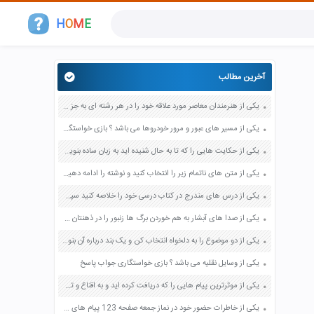
H
O
M
E
آخرین مطالب
یکی از هنرمندان معاصر مورد علاقه خود را در هر رشته ای به جز عکاسی صفحه 69 فرهنگ و هنر نهم
یکی از مسیر های عبور و مرور خودروها می باشد ؟ بازی خواستگاری جواب پاسخ
یکی از حکایت هایی را که تا به حال شنیده اید به زبان ساده بنویسید صفحه 97 نگارش ششم دبستان
یکی از متن های ناتمام زیر را انتخاب کنید و نوشته را ادامه دهید صفحه 73 و 74 کتاب نگارش فارسی پنجم دبستان
یکی از درس های مندرج در کتاب درسی خود را خلاصه کنید سپس متن خلاصه شده را با بهره گیری از روش های دسته بندی نمودار جدول نقشه مفهومی نشان دهید صفحه 118 نگارش یازدهم
یکی از صدا های آبشار به هم خوردن برگ ها زنبور را در ذهنتان مجسم کنید و درباره آن یک بند بنویسید صفحه 11 نگارش پنجم
یکی از دو موضوع را به دلخواه انتخاب کن و یک بند درباره آن بنویس صفحه 35 کتاب نگارش فارسی سوم
یکی از وسایل نقلیه می باشد ؟ بازی خواستگاری جواب پاسخ
یکی از موثرترین پیام هایی را که دریافت کرده اید و به اقناع و تغییری جدی در شما منجر شده است برسی کنید و علت این تاثیر گذاری قابل توجه را بنویسید صفحه 52 تفکر و سواد رسانه ای دهم
یکی از خاطرات حضور خود در نماز جمعه صفحه 123 پیام های آسمان هفتم