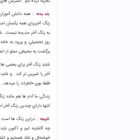
تجربه کرده ایم.. استرس ها
: همه دانش آموزان 
بند بدنه
زنگ آخربرای همه یکسان است
به زنگ آخر مدرسه نیست.. شا
روز تحصیلی و ورود به خانه
برگشت به محیطی مملو از ا
شاید زنگ آخر برای بعضی ها 
آخر را شیرین تر کند‌.. و شا
فقط بوی خاطرات را میدهد…
زندگی ما آدم ها هم مانند 
انتها دارای چندین زنگ آخر است.. زنگ آخر مدرسه ٬ زنگ آخ
: دراین زنگ ها است که 
نتیجه
چه کاشتیه ایم و اکنون با
خوشحال و شاد هستیم و اشتیا