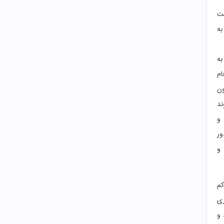
بت
به
به
ام
ون
ند
 و
ور
و
کم
ری
 و