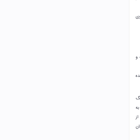
وی
 و
ده
نگ
به
از
ان