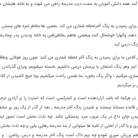
 آمد همه دانش آموزان به سمت درب مدرسه راهی می شوند و به خانه هایشان 
برای رسیدن به زنگ آخرلحظه شماری می کند. بعضی ها بخاطر نمره های بیستی 
دهند وآنهارا خوشحال کنند.وبعضی هاهم بخاطررفتن به خانه ودیدن پدر ومادرش
نگ درمی آید.
کلاس ما برای رسیدن به زنگ آخر لحظه شماری می کنند ،چون روز طولانی وطا
ه ایم وهر زنگ امتحان یا پرسش درسی داشتیم ،خسته میشویم، وبرای گذراندن 
ی میکنیم ، واگر زنگ بخورد ،ما نفسی راحت میکشیم ،وبا جیغ کشیدن از کل
 بر میگردیم.
در هرکجا که باشد آزاردهنده است و کمترکسی است که اسارت را بر آزادی ترج
دهد. دانش آموزان نیز از این قاعده مستثنا نیستند و شنیدن زنگ آخر مدرسه ٬ بعد از گذر از یک روز پ
نوشیدن چای داغ در یک غروب سرد زمستانی باشد. چه لذت بخش است تصور این
 و با گذر از لختی از ثانیه ها میتوانی از بند مدرسه رهایی یابی و چه لذت بخش 
معلم ورزش سپری شودو چه بیم ناک است زنگ آخر مدرسه و درس ریاضی… و ام