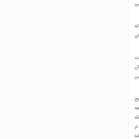
می
که
ان
قت
آن
اس
یح
ر مشغله
که
تر
ا