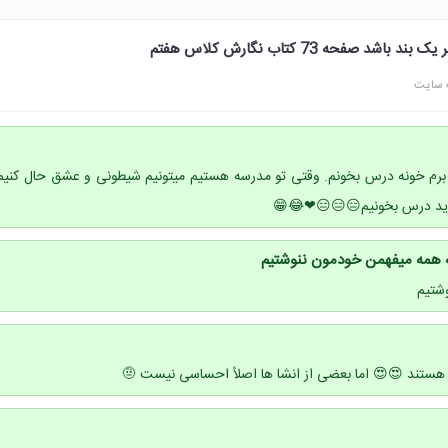
 صفحه 73 کتاب نگارش کلاس هفتم
 سایت
برم خونه درس بخونم. وقتی تو مدرسه هستیم میتونیم شیطونی و عشق حال کنیم
اید درس بخونیم😑😑😑❤😂😁
ه همه میفهمن خودمون ننوشتیم
شتیم
ی هستند 😍😍 اما بعضی از انشا ها اصلاً احساسی نیست 🤨