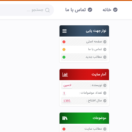
خانه
تماس با ما
نوار جهت یابی
صفحه اصلی
تماس با ما
مطالب جدید
آمار سایت
نویسنده
:
ادمین
تعداد موضواعات
:
1
سال افتتاح
:
1395
موضوعات
مطالب سایت