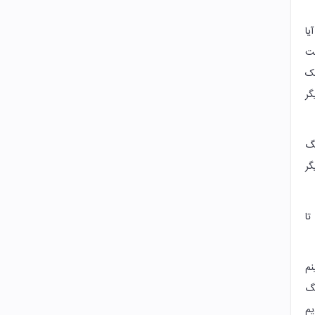
یا
هت
یک
گر
نگ
گر
تا
نم
گ
یم