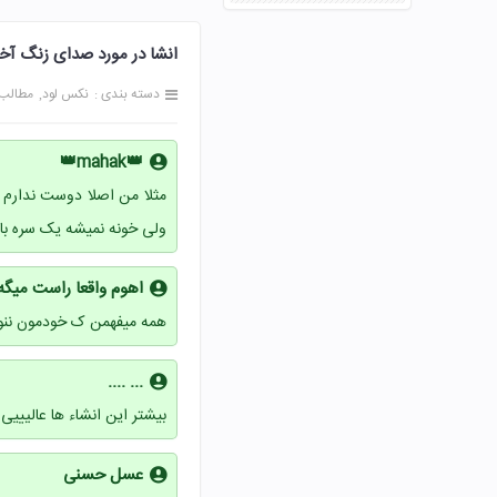
انشا در مورد صدای زنگ آخر یک بند باشد
دسته بندی :
نکس لود
مطالب
👑mahak👑
مثلا من اصلا دوست ندارم 
ولی خونه نمیشه یک سره ب
اهوم واقعا راست میگ
همه میفهمن ک خودمون ننو
... ....
بیشتر این انشاء ها عالییی
عسل حسنی