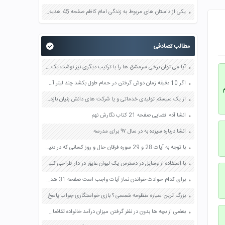
یکی از داستان های مربوط به زندگی امام کاظم صفحه 45 هدیه های آسمان چهارم
مطالب تصادفی
آیا می توان برخی سرمشق ها را با ترکیب دیگری نیز نوشت یک مورد را بنویسید صفحه 59 فرهنگ و هنر هفتم
اگر 10 دقیقه زمان دوش گرفتن در حمام طول بکشد چند لیتر آب (معادل چند لیوان) مصرف می شود؟ حساب کنید صفحه 85 مطالعات اجتماعی هفتم
از یک سیستم تولیدی خدماتی و یا شرکت های دانش بنیان بازدید کنید صفحه 144 کاربرد فناوری های نوین یازدهم
انشا آدم فضایی صفحه 21 کتاب نگارش نهم
انشا درباره سیزده به در سال ۹۷ برای مدرسه
با توجه به آیات 28 و 29 سوره فرقان حال و روز کسانی که در دنیا دوستان خوبی انتخاب نکرده اند را بیان کنید صفحه 93 پیام های آسمان نهم
با استفاده از وسایل در دسترس یک لیوان عایق در دار طراحی کنید و بسازید صفحه 88 علوم هفتم
برای کدام حوادث خواندن نماز آیات واجب است صفحه 31 هدیه های آسمان چهارم
بزرگ ترین سیاره منظومه شمسی ؟ بازی خواستگاری جواب پاسخ
بعضی از بچه ها بدون در نظر گرفتن میزان درآمد خانواده تقاضای لباس های جدید یا گران قیمت می کنندآیا به نظر شما این کار درست است صفحه 84 مطالعات اجتماعی ششم