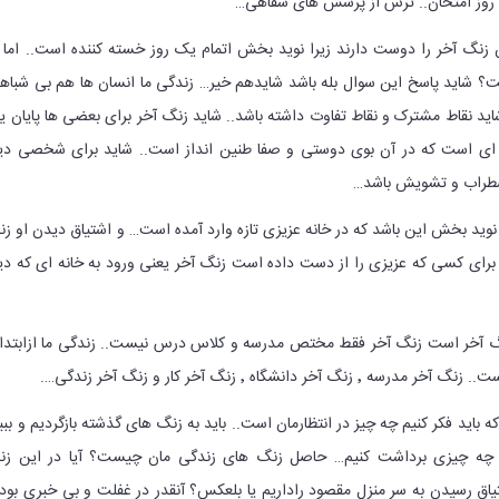
ی روز امتحان.. ترس از پرسش های شفاهی…
زنگ آخر را دوست دارند زیرا نوید بخش اتمام یک روز خسته کننده است.. اما آ
؟ شاید پاسخ این سوال بله باشد شایدهم خیر… زندگی ما انسان ها هم بی شبا
ید نقاط مشترک و نقاط تفاوت داشته باشد.. شاید زنگ آخر برای بعضی ها پایان 
 ای است که در آن بوی دوستی و صفا طنین انداز است.. شاید برای شخصی دی
ضطراب و تشویش باشد…
نوید بخش این باشد که در خانه عزیزی تازه وارد آمده است… و اشتیاق دیدن او ز
ید برای کسی که عزیزی را از دست داده است زنگ آخر یعنی ورود به خانه ای که دی
زنگ آخر است زنگ آخر فقط مختص مدرسه و کلاس درس نیست.. زندگی ما ازابتدا 
ر دانشگاه ٬ زنگ آخر کار و زنگ آخر زندگی….
باید فکر کنیم چه چیز در انتظارمان است.. باید به زنگ های گذشته بازگردیم و ببی
ید چه چیزی برداشت کنیم… حاصل زنگ های زندگی مان چیست؟ آیا در این زن
ق رسیدن به سر منزل مقصود راداریم یا بلعکس؟ آنقدر در غفلت و بی خبری بود