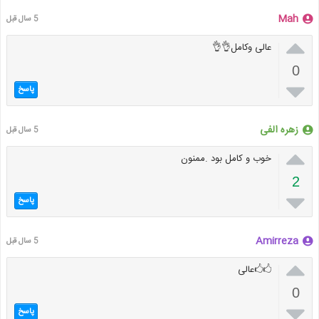
Mah
5 سال قبل

عالی وکامل👌👌
0

پاسخ
زهره الفی
5 سال قبل

خوب و کامل بود .ممنون
2

پاسخ
Amirreza
5 سال قبل

🖒🖒عالی
0

پاسخ