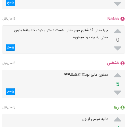

پاسخ
Nafas
5 سال قبل

چرا معنی گذاشتیم مهم معنی هست دستون درد نکنه واقعا بدون
معنی به چه درد میخوره
0

پاسخ
ناشناس
5 سال قبل

ممنون عالی بود👏👏🙏🙏❤❤
5

پاسخ
رها
5 سال قبل

عالیه مرسی ازتون