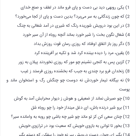
1) یکی روبهی دید بی دست و پای فرو ماند در لطف و صنع خدای
2) که چون زندگانی به سر می‌برد؟ بدین دست و پای از کجا می‌خورد؟
3) در این بود درویش شوریده رنگ که شیری در آمد شغالی به چنگ
4) شغال نگون بخت را شیر خورد بماند آنچه روباه از آن سیر خورد
5) دگر روز باز اتفاق اوفتاد که روزی رسان قوت روزش بداد
6) یقین، مرد را دیده بیننده کرد شد و تکیه بر آفریننده کرد
7) کزین پس به کنجی نشینم چو مور که روزی نخوردند پیلان به زور
8) زنخدان فرو برد چندی به جیب که بخشنده روزی فرستد ز غیب
9) نه بیگانه تیمار خوردش نه دوست چو چنگش رگ و استخوان ماند و
پوست
10) چو صبرش نماند از ضعیفی و هوش ز دیوار محرابش آمد به گوش
11) برو شیر درنده باش، ای دغل مینداز خود را چو روباه شل
12) چنان سعی کن کز تو ماند چو شیر چه باشی چو روبه به وامانده سیر؟
13) بخور تا توانی به بازوی خویش که سعیت بود در ترازوی خویش
14) بگیر ای جوان دست درویش پیر نه خود را بیفکن که دستم بگیر