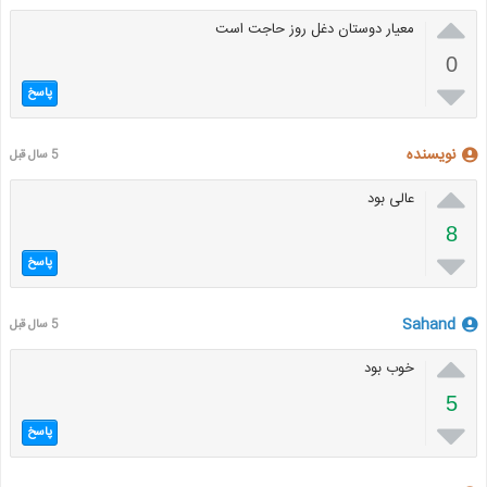

معیار دوستان دغل روز حاجت است
0

پاسخ
نویسنده
5 سال قبل

عالی بود
8

پاسخ
Sahand
5 سال قبل

خوب بود
5

پاسخ