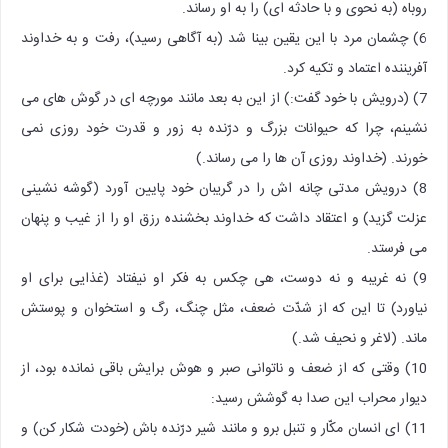
روباه (به نحوی و با حادثه ای) را به او رساند.
6) چشمان مرد با این یقین بینا شد (به آگاهی رسید)، رفت و به خداوند
آفریننده اعتماد و تکیه کرد.
7) (درویش با خود گفت:) از این به بعد مانند مورچه ای در گوش های می
نشینم، چرا که حیوانات بزرگ و درّنده به زور و قدرت خود روزی نمی
خورند. (خداوند روزی آن ها را می رساند.)
8) درویش مدتی چانه اش را در گریبان خود پایین آورد (گوشه نشینی
عزلت گزید) و اعتقاد داشت که خداوند بخشنده رزق او را از غیب و پنهان
می فرستد.
9) نه غریبه و نه دوست، هی چکس به فکر او نیفتاد (غذایی برای او
نیاورد) تا این که از شدّت ضعف، مثل چنگ، رگ و استخوان و پوستش
ماند. (لاغر و نحیف شد.)
10) وقتی که از ضعف و ناتوانی صبر و هوش برایش باقی نمانده بود، از
دیوار محراب این صدا به گوشش رسید:
11) ای انسان مکّار و تنبل برو و مانند شیر درّنده باش (خودت شکار کن) و