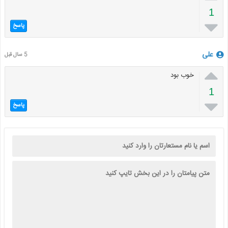
1

پاسخ
علی
5 سال قبل

خوب بود
1

پاسخ