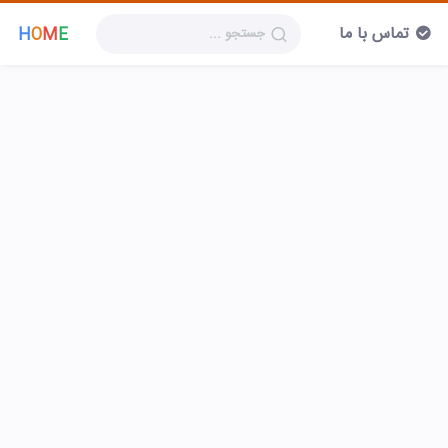
تماس با ما
H
O
M
E