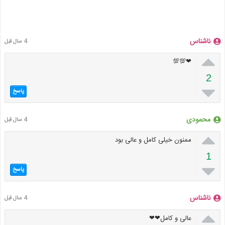
ناشناس
4 سال قبل

❤💯💯
2

پاسخ
محمودی
4 سال قبل

ممنون خیلی کامل و عالی بود
1

پاسخ
ناشناس
4 سال قبل

عالی و کامل❤❤