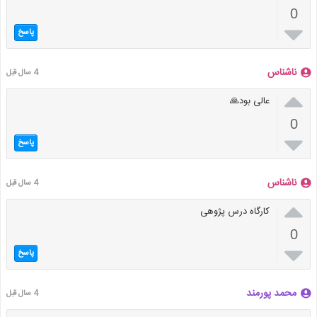
0

پاسخ
ناشناس
4 سال قبل

عالی بود🙏
0

پاسخ
ناشناس
4 سال قبل

کارگاه درس پژوهی
0

پاسخ
محمد پورمند
4 سال قبل