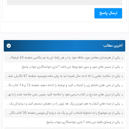
ارسال پاسخ
آخرین مطالب
یکی از هنرمندان معاصر مورد علاقه خود را در هر رشته ای به جز عکاسی صفحه 69 فرهنگ و هنر نهم
یکی از مسیر های عبور و مرور خودروها می باشد ؟ بازی خواستگاری جواب پاسخ
یکی از حکایت هایی را که تا به حال شنیده اید به زبان ساده بنویسید صفحه 97 نگارش ششم دبستان
یکی از متن های ناتمام زیر را انتخاب کنید و نوشته را ادامه دهید صفحه 73 و 74 کتاب نگارش فارسی پنجم دبستان
یکی از درس های مندرج در کتاب درسی خود را خلاصه کنید سپس متن خلاصه شده را با بهره گیری از روش های دسته بندی نمودار جدول نقشه مفهومی نشان دهید صفحه 118 نگارش یازدهم
یکی از صدا های آبشار به هم خوردن برگ ها زنبور را در ذهنتان مجسم کنید و درباره آن یک بند بنویسید صفحه 11 نگارش پنجم
یکی از دو موضوع را به دلخواه انتخاب کن و یک بند درباره آن بنویس صفحه 35 کتاب نگارش فارسی سوم
یکی از وسایل نقلیه می باشد ؟ بازی خواستگاری جواب پاسخ