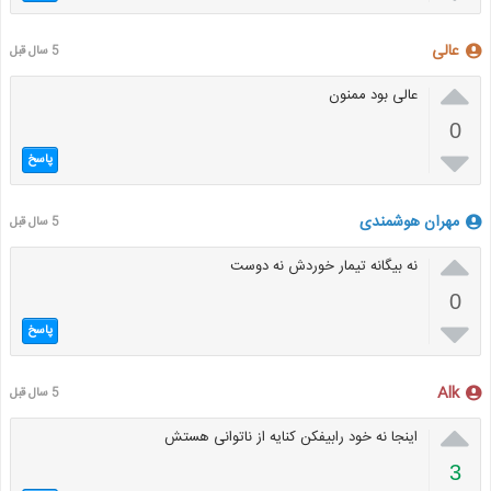
عالی
5 سال قبل

عالی بود ممنون
0

پاسخ
مهران هوشمندی
5 سال قبل

نه بیگانه تیمار خوردش نه دوست
0

پاسخ
Alk
5 سال قبل

اینجا نه خود رابیفکن کنایه از ناتوانی هستش
3