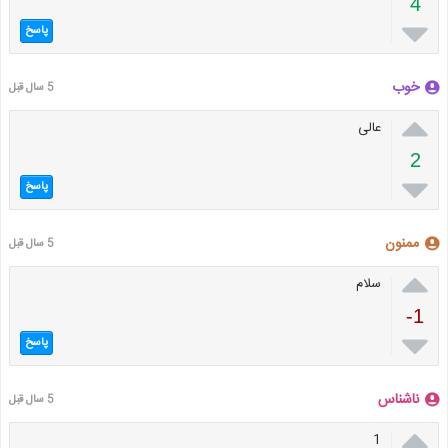
4

پاسخ
خوب
5 سال قبل

عالی
2

پاسخ
ممنون
5 سال قبل

سلام
-1

پاسخ
ناشناس
5 سال قبل

1