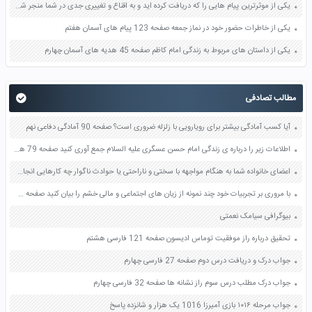
یکی از موثرترین پیام هایی را که دریافت کرده اید و به اقناع و تغییری جدی در شما منجر شده است برسی کنید و علت این تاثیر گذاری قابل توجه را بنویسید صفحه 52 تفکر و سواد رسانه ای دهم
یکی از خاطرات حضور خود در نماز جمعه صفحه 123 پیام های آسمان هفتم
یکی از داستان های مربوط به زندگی امام کاظم صفحه 45 هدیه های آسمان چهارم
مطالب تصادفی
آیا کسب آمادگی بیشتر برای رویارویی با زلزله ضروری است؟ صفحه 90 آمادگی دفاعی نهم
اطلاعات زیر را درباره ی زندگی امام حسن عسگری علیه السلام جمع آوری کنید صفحه 79 هدیه های آسمان پنجم
اعضای خانواده شما به هنگام مواجهه با سختی و ناراحتی یا حوادث ناگوار چه کارهایی انجام می دهند تا مشکلات روحی خود را کم کنند فعالیت در منزل صفحه 109 کتاب تفکر و سبک زندگی هشتم
با مروری بر تجربیات خود چند نمونه از زیان های اجتماعی و مالی خشم را بیان کنید صفحه 97 کتاب تفکر و سبک زندگی هفتم
بیوگرافی سیامک نعمتی
تحقیق درباره راز موفقیت توماس ادیسون صفحه 121 فارسی هشتم
جواب درک و دریافت درس دوم صفحه 27 فارسی چهارم
جواب درک مطلب درس سوم راز نشانه ها صفحه 32 فارسی چهارم
جواب مرحله ۱۰۱۶ بازی آمیرزا 1016 یک هزار و شانزده پاسخ