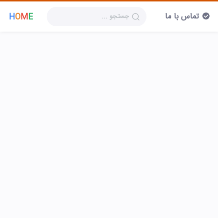
تماس با ما
H
O
M
E