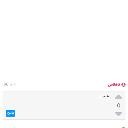
ناشناس
4 سال قبل

هیچی
0

پاسخ