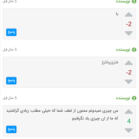
نویسنده
5 سال قبل

با
-2

پاسخ
نویسنده
5 سال قبل

نذزززرذذزژ
-2

پاسخ
نویسنده
5 سال قبل

من چیزی نمیدونم ممنون از لطف شما که خیلی مطلب زیادی گزاشتید
که ما از ان چیزی یاد نگرفتیم
4

پاسخ