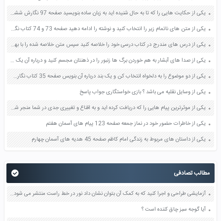
یکی از حکایت هایی را که تا به حال شنیده اید به زبان ساده بنویسید صفحه 97 نگارش ششم دبستان
یکی از متن های ناتمام زیر را انتخاب کنید و نوشته را ادامه دهید صفحه 73 و 74 کتاب نگارش فارسی پنجم دبستان
یکی از درس های مندرج در کتاب درسی خود را خلاصه کنید سپس متن خلاصه شده را با بهره گیری از روش های دسته بندی نمودار جدول نقشه مفهومی نشان دهید صفحه 118 نگارش یازدهم
یکی از صدا های آبشار به هم خوردن برگ ها زنبور را در ذهنتان مجسم کنید و درباره آن یک بند بنویسید صفحه 11 نگارش پنجم
یکی از دو موضوع را به دلخواه انتخاب کن و یک بند درباره آن بنویس صفحه 35 کتاب نگارش فارسی سوم
یکی از وسایل نقلیه می باشد ؟ بازی خواستگاری جواب پاسخ
یکی از موثرترین پیام هایی را که دریافت کرده اید و به اقناع و تغییری جدی در شما منجر شده است برسی کنید و علت این تاثیر گذاری قابل توجه را بنویسید صفحه 52 تفکر و سواد رسانه ای دهم
یکی از خاطرات حضور خود در نماز جمعه صفحه 123 پیام های آسمان هفتم
یکی از داستان های مربوط به زندگی امام کاظم صفحه 45 هدیه های آسمان چهارم
مطالب تصادفی
آزمایشی طراحی و اجرا کنید که به کمک آن بتوان نشان داد نور در خط راست منتشر می شود صفحه 124 علوم هشتم
آیا گوجه سبز چاق کننده است ؟