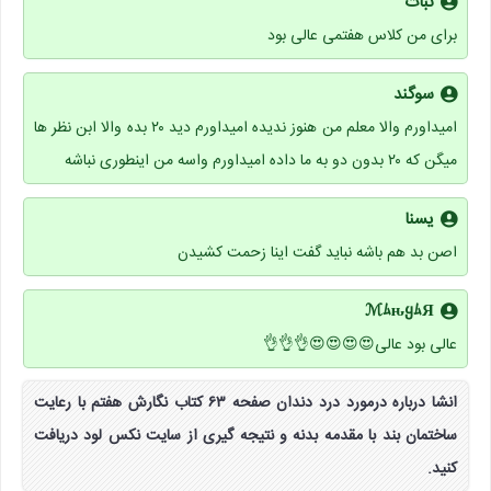
نبات
برای من کلاس هفتمی عالی بود
سوگند
امیداورم والا معلم من هنوز ندیده امیداورم دید ۲۰ بده والا ابن نظر ها
میگن که ۲۰ بدون دو به ما داده امیداورم واسه من اینطوری نباشه
یسنا
اصن بد هم باشه نباید گفت اینا زحمت کشیدن
ℳﾑԋყﾑЯ
عالی بود عالی😍😍😍😍👌👌👌
انشا درباره درمورد درد دندان صفحه ۶۳ کتاب نگارش هفتم با رعایت
ساختمان بند با مقدمه بدنه و نتیجه گیری از سایت نکس لود دریافت
کنید.