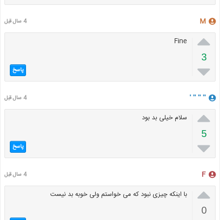
M
4 سال قبل

Fine
3

پاسخ
'' '' '' '
4 سال قبل

سلام خیلی بد بود
5

پاسخ
F
4 سال قبل

با اینکه چیزی نبود که می خواستم ولی خوبه بد نیست
0