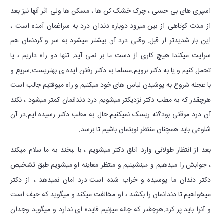
اسپری های بی حسی ، چرک خشک کن ها ، مسکن ها ولی اثر آنها نیز بعد
از مدت کوتاهی از بین میرود.دوباره دندان درد به سراغمان آمده است ،
این بار شدیدتر از قبل. وقتی درد آن بیشتر میشود به سر و گردنمان هم
سرایت میکند! هیچ کاری از دست ما بر نمی آید. تنها دو راه داریم ، یا
تحمل کنیم و یا به دکتر برویم.مسلما به دکتر رفتن ایده ی بهتریست.سریع و
با عجله شروع به پوشیدن لباس های خود میکنیم و راه میوفتیم.جالب است
هرچقدر که به مطب دکتر نزدیکتر میشویم درد دندانمان کمتر میشود ، نکند
آن درد موقتی بود؟نه ریسک نمیکنیم.حال به مطب دکتر رسیده ایم.در آن
شلوغی باید همچنان منتظر نوبتمان باشیم تا برسد.
بعد از انتظار طولانی وارد اتاق دکتر میشویم ، با لبخند به ما سلام میکند
، جوابش را میدهیم و مینشینیم و منتظر معاینه او میشویم.طبق تشخیص
دکتر دندان ما پوسیده و خراب شده است.درد امان نمیدهد ، از دکتر
میخواهیم تا دندانمان را بکشد ، او مخالفت میکند و میگوید که حیف است
و آنرا باید پر کرد.هرچقدر که چانه میزنیم فایده ای ندارد و میگوید وجدان