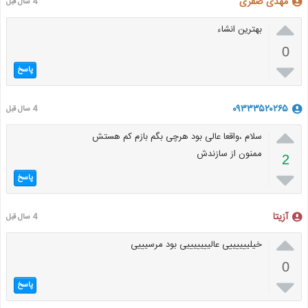
مهدی صفری
4 سال قبل

بهترین انشاء
0

پاسخ
۰۹۳۳۳۵۲۰۲۶۵
4 سال قبل

سلام ،واقعا عالی بود هرچی بگم بازم کم هستش
ممنون از سازندش
2

پاسخ
آزیتا
4 سال قبل

خیلییییییی عالیییییییی بود مرسیییی
0

پاسخ