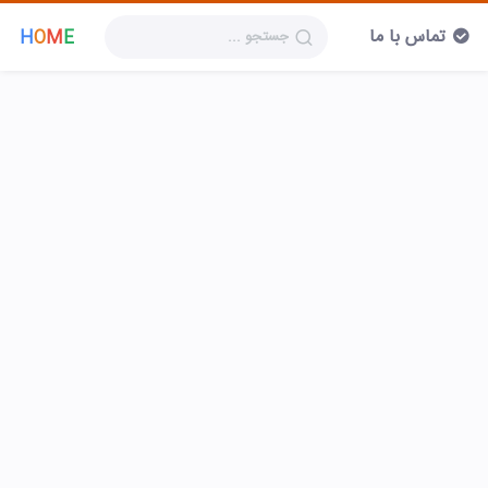
تماس با ما
H
O
M
E