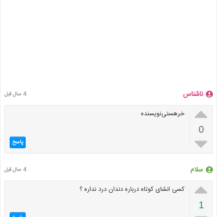
ناشناس
4 سال قبل

خر‌هستی‌نویسنده‌
0

پاسخ
سلام
4 سال قبل

کسی انشای کوتاه درباره دندان درد نداره ؟
1