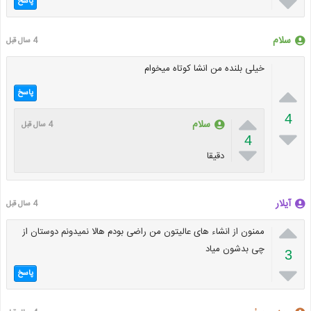

پاسخ
سلام
4 سال قبل
خیلی بلنده من انشا کوتاه میخوام

پاسخ

4
سلام
4 سال قبل

4

دقیقا
آیلار
4 سال قبل

ممنون از انشاء های عالیتون من راضی بودم هالا نمیدونم دوستان از
چی بدشون میاد
3

پاسخ